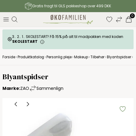
Gratis fragt til GLS pakkeshop over 499 DKK
0
3.. 2.. 1.. SKOLESTART! Få 15% på alt til madpakken med koden
SKOLESTART
Forside
Produktkatalog
Personlig pleje
Makeup
Tilbehør
Blyantspidser
B
Blyantspidser
Mærke:
ZAO
Sammenlign