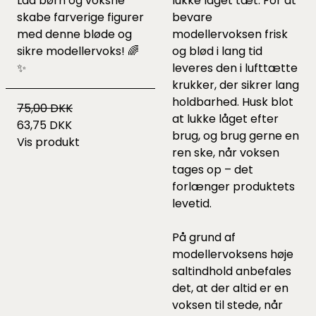
Lad børn og voksne
lukke låget tæt. For at
skabe farverige figurer
bevare
med denne bløde og
modellervoksen frisk
sikre modellervoks! 🌈
og blød i lang tid
✨
leveres den i lufttætte
krukker, der sikrer lang
holdbarhed. Husk blot
75,00 DKK
at lukke låget efter
63,75 DKK
brug, og brug gerne en
Vis produkt
ren ske, når voksen
tages op – det
forlænger produktets
levetid.
På grund af
modellervoksens høje
saltindhold anbefales
det, at der altid er en
voksen til stede, når