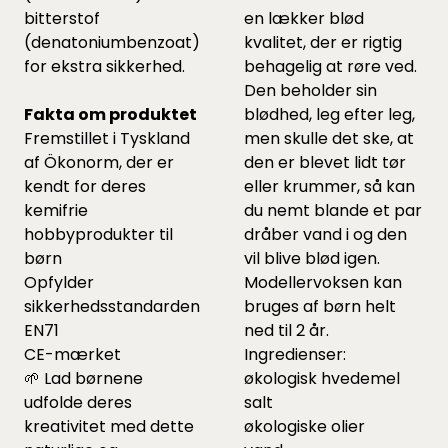
bitterstof
en lækker blød
(denatoniumbenzoat)
kvalitet, der er rigtig
for ekstra sikkerhed.
behagelig at røre ved.
Den beholder sin
Fakta om produktet
blødhed, leg efter leg,
Fremstillet i Tyskland
men skulle det ske, at
af Ökonorm, der er
den er blevet lidt tør
kendt for deres
eller krummer, så kan
kemifrie
du nemt blande et par
hobbyprodukter til
dråber vand i og den
børn
vil blive blød igen.
Opfylder
Modellervoksen kan
sikkerhedsstandarden
bruges af børn helt
EN71
ned til 2 år.
CE-mærket
Ingredienser:
🌱 Lad børnene
økologisk hvedemel
udfolde deres
salt
kreativitet med dette
økologiske olier