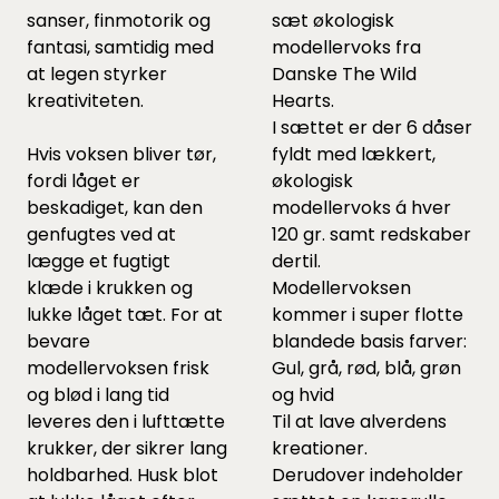
sanser, finmotorik og
sæt økologisk
fantasi, samtidig med
modellervoks fra
at legen styrker
Danske The Wild
kreativiteten.
Hearts.
I sættet er der 6 dåser
Hvis voksen bliver tør,
fyldt med lækkert,
fordi låget er
økologisk
beskadiget, kan den
modellervoks á hver
genfugtes ved at
120 gr. samt redskaber
lægge et fugtigt
dertil.
klæde i krukken og
Modellervoksen
lukke låget tæt. For at
kommer i super flotte
bevare
blandede basis farver:
modellervoksen frisk
Gul, grå, rød, blå, grøn
og blød i lang tid
og hvid
leveres den i lufttætte
Til at lave alverdens
krukker, der sikrer lang
kreationer.
holdbarhed. Husk blot
Derudover indeholder