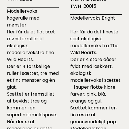
TWH-20015
Modellervoks
kagerulle med
Modellervoks Bright
mønster
Her får du et flot sæt
Her får du det fineste
mønsterruller til
sæt økologisk
økologisk
modellervoks fra The
modellervoksfra The
Wild Hearts.
Wild Hearts.
Der er 4 store dåser
Der er 4 forskellige
fyldt med lækkert,
ruller i sættet, tre med
økologisk
et fint mønster og én
modellervoks i sættet
glat.
- i super flotte klare
Sættet er fremstillet
farver; pink, blå,
af bevidst træ og
orange og gul.
kommer i en
Sættet kommer i en
superfinbomuldspose.
fin æske af
Når der skal
genanvendeligt pap.
modelleres er dette
Modellervoksen