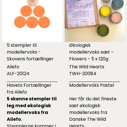
5 stempler til
Økologisk
modellervoks -
modellervoks sæt -
Skovens fortællinger
Flowers - 5 x 120g
Ailefo
The Wild Hearts
ALF-20124
TWH-20084
Havets Fortællinger
Modellervoks Pastel
fra Ailefo
5 skønne stempler til
Her får du det fineste
leg med økologisk
sæt økologisk
modellervoks fra
modellervoks fra
Ailefo.
Danske The Wild
Stemplerne kommer i
Hearts.