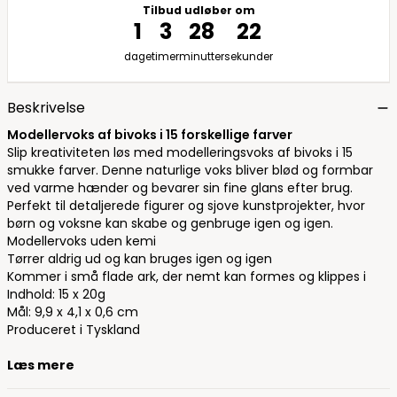
Tilbud udløber om
1
3
28
22
dage
timer
minutter
sekunder
Beskrivelse
Modellervoks af bivoks i 15 forskellige farver
Slip kreativiteten løs med modelleringsvoks af bivoks i 15
smukke farver. Denne naturlige voks bliver blød og formbar
ved varme hænder og bevarer sin fine glans efter brug.
Perfekt til detaljerede figurer og sjove kunstprojekter, hvor
børn og voksne kan skabe og genbruge igen og igen.
Modellervoks uden kemi
Tørrer aldrig ud og kan bruges igen og igen
Kommer i små flade ark, der nemt kan formes og klippes i
Indhold: 15 x 20g
Mål: 9,9 x 4,1 x 0,6 cm
Produceret i Tyskland
Læs mere