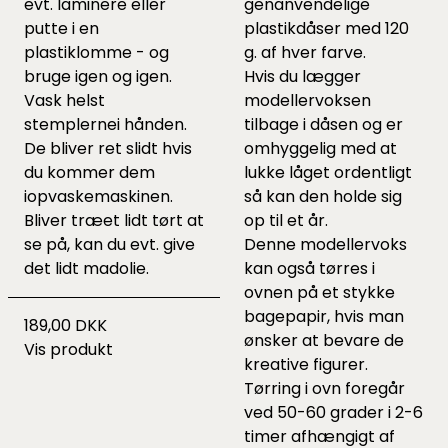
evt. laminere eller
genanvendelige
putte i en
plastikdåser med 120
plastiklomme - og
g. af hver farve.
bruge igen og igen.
Hvis du lægger
Vask helst
modellervoksen
stemplernei hånden.
tilbage i dåsen og er
De bliver ret slidt hvis
omhyggelig med at
du kommer dem
lukke låget ordentligt
iopvaskemaskinen.
så kan den holde sig
Bliver træet lidt tørt at
op til et år.
se på, kan du evt. give
Denne modellervoks
det lidt madolie.
kan også tørres i
ovnen på et stykke
bagepapir, hvis man
189,00 DKK
ønsker at bevare de
Vis produkt
kreative figurer.
Tørring i ovn foregår
ved 50-60 grader i 2-6
timer afhængigt af