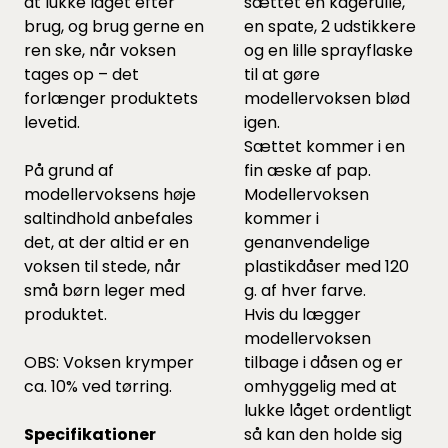
at lukke låget efter
sættet en kagerulle,
brug, og brug gerne en
en spate, 2 udstikkere
ren ske, når voksen
og en lille sprayflaske
tages op – det
til at gøre
forlænger produktets
modellervoksen blød
levetid.
igen.
Sættet kommer i en
På grund af
fin æske af pap.
modellervoksens høje
Modellervoksen
saltindhold anbefales
kommer i
det, at der altid er en
genanvendelige
voksen til stede, når
plastikdåser med 120
små børn leger med
g. af hver farve.
produktet.
Hvis du lægger
modellervoksen
OBS: Voksen krymper
tilbage i dåsen og er
ca. 10% ved tørring.
omhyggelig med at
lukke låget ordentligt
Specifikationer
så kan den holde sig