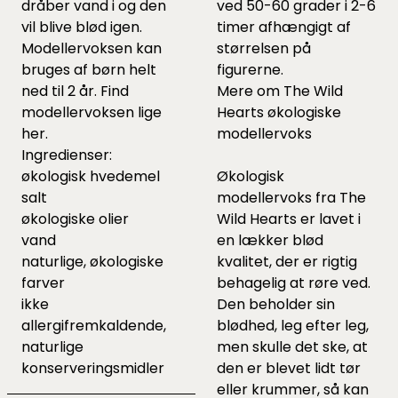
dråber vand i og den
ved 50-60 grader i 2-6
vil blive blød igen.
timer afhængigt af
Modellervoksen kan
størrelsen på
bruges af børn helt
figurerne.
ned til 2 år.
Find
Mere om The Wild
modellervoksen lige
Hearts økologiske
her.
modellervoks
Ingredienser:
økologisk hvedemel
Økologisk
salt
modellervoks fra The
økologiske olier
Wild Hearts er lavet i
vand
en lækker blød
naturlige, økologiske
kvalitet, der er rigtig
farver
behagelig at røre ved.
ikke
Den beholder sin
allergifremkaldende,
blødhed, leg efter leg,
naturlige
men skulle det ske, at
konserveringsmidler
den er blevet lidt tør
eller krummer, så kan