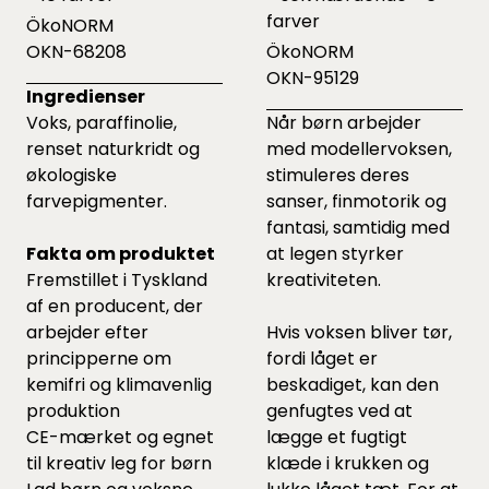
farver
ÖkoNORM
OKN-68208
ÖkoNORM
OKN-95129
Ingredienser
Voks, paraffinolie,
Når børn arbejder
renset naturkridt og
med modellervoksen,
økologiske
stimuleres deres
farvepigmenter.
sanser, finmotorik og
fantasi, samtidig med
Fakta om produktet
at legen styrker
Fremstillet i Tyskland
kreativiteten.
af en producent, der
arbejder efter
Hvis voksen bliver tør,
principperne om
fordi låget er
kemifri og klimavenlig
beskadiget, kan den
produktion
genfugtes ved at
CE-mærket og egnet
lægge et fugtigt
til kreativ leg for børn
klæde i krukken og