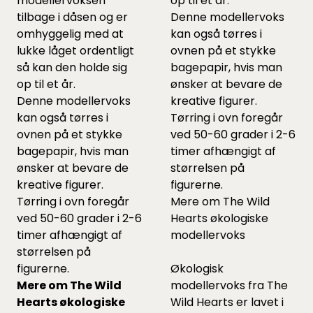
modellervoksen
op til et år.
tilbage i dåsen og er
Denne modellervoks
omhyggelig med at
kan også tørres i
lukke låget ordentligt
ovnen på et stykke
så kan den holde sig
bagepapir, hvis man
op til et år.
ønsker at bevare de
Denne modellervoks
kreative figurer.
kan også tørres i
Tørring i ovn foregår
ovnen på et stykke
ved 50-60 grader i 2-6
bagepapir, hvis man
timer afhængigt af
ønsker at bevare de
størrelsen på
kreative figurer.
figurerne.
Tørring i ovn foregår
Mere om The Wild
ved 50-60 grader i 2-6
Hearts økologiske
timer afhængigt af
modellervoks
størrelsen på
figurerne.
Økologisk
Mere om The Wild
modellervoks fra The
Hearts økologiske
Wild Hearts er lavet i