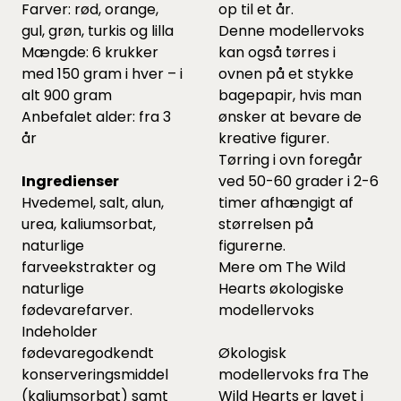
Farver: rød, orange,
op til et år.
gul, grøn, turkis og lilla
Denne modellervoks
Mængde: 6 krukker
kan også tørres i
med 150 gram i hver – i
ovnen på et stykke
alt 900 gram
bagepapir, hvis man
Anbefalet alder: fra 3
ønsker at bevare de
år
kreative figurer.
Tørring i ovn foregår
Ingredienser
ved 50-60 grader i 2-6
Hvedemel, salt, alun,
timer afhængigt af
urea, kaliumsorbat,
størrelsen på
naturlige
figurerne.
farveekstrakter og
Mere om The Wild
naturlige
Hearts økologiske
fødevarefarver.
modellervoks
Indeholder
fødevaregodkendt
Økologisk
konserveringsmiddel
modellervoks fra The
(kaliumsorbat) samt
Wild Hearts er lavet i