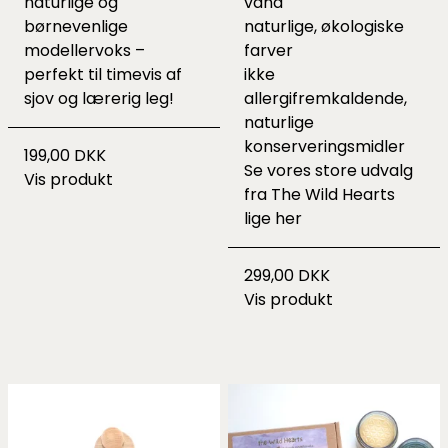
naturlige og
vand
børnevenlige
naturlige, økologiske
modellervoks –
farver
perfekt til timevis af
ikke
sjov og lærerig leg!
allergifremkaldende,
naturlige
konserveringsmidler
199,00 DKK
Se vores store udvalg
Vis produkt
fra The Wild Hearts
lige
her
299,00 DKK
Vis produkt