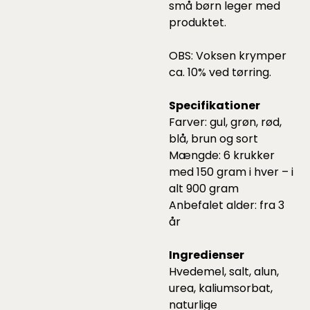
små børn leger med
produktet.
OBS: Voksen krymper
ca. 10% ved tørring.
Specifikationer
Farver: gul, grøn, rød,
blå, brun og sort
Mængde: 6 krukker
med 150 gram i hver – i
alt 900 gram
Anbefalet alder: fra 3
år
Ingredienser
Hvedemel, salt, alun,
urea, kaliumsorbat,
naturlige