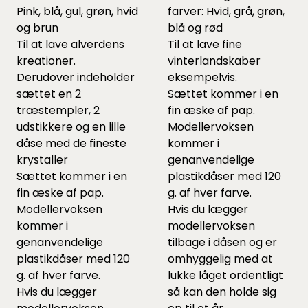
Pink, blå, gul, grøn, hvid
farver: Hvid, grå, grøn,
og brun
blå og rød
Til at lave alverdens
Til at lave fine
kreationer.
vinterlandskaber
Derudover indeholder
eksempelvis.
sættet en 2
Sættet kommer i en
træstempler, 2
fin æske af pap.
udstikkere og en lille
Modellervoksen
dåse med de fineste
kommer i
krystaller
genanvendelige
Sættet kommer i en
plastikdåser med 120
fin æske af pap.
g. af hver farve.
Modellervoksen
Hvis du lægger
kommer i
modellervoksen
genanvendelige
tilbage i dåsen og er
plastikdåser med 120
omhyggelig med at
g. af hver farve.
lukke låget ordentligt
Hvis du lægger
så kan den holde sig