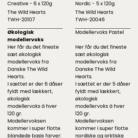
Creative - 6 x 120g
Nordic - 5 x 120g
The Wild Hearts
The Wild Hearts
TWH-20107
TWH-20046
Økologisk
Modellervoks Pastel
modellervoks
Her får du det fineste
Her får du det fineste
sæt økologisk
sæt økologisk
modellervoks fra
modellervoks fra
Danske The Wild
Danske The Wild
Hearts.
Hearts.
I sættet er der 6 dåser
I sættet er der 5 dåser
fyldt med lækkert,
fyldt med lækkert,
økologisk
økologisk
modellervoks á hver
modellervoks á hver
120 gr.
120 gr.
Modellervoksen
Modellervoksen
kommer i super flotte
kommer i super flotte
blandede basis farver:
nordiske og arktiske