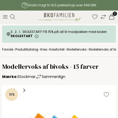
Gratis fragt til GLS pakkeshop over 499 DKK
0
3.. 2.. 1.. SKOLESTART! Få 15% på alt til madpakken med koden
SKOLESTART
Forside
Produktkatalog
Krea
Kreativitet
Modellervoks
Modellervoks af biv
Modellervoks af bivoks - 15 farver
Mærke:
Stockmar
Sammenlign
15%