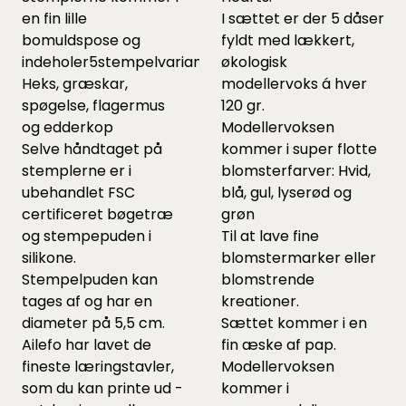
en fin lille
I sættet er der 5 dåser
bomuldspose og
fyldt med lækkert,
indeholer5stempelvarianter:
økologisk
Heks, græskar,
modellervoks á hver
spøgelse, flagermus
120 gr.
og edderkop
Modellervoksen
Selve håndtaget på
kommer i super flotte
stemplerne er i
blomsterfarver: Hvid,
ubehandlet FSC
blå, gul, lyserød og
certificeret bøgetræ
grøn
og stempepuden i
Til at lave fine
silikone.
blomstermarker eller
Stempelpuden kan
blomstrende
tages af og har en
kreationer.
diameter på 5,5 cm.
Sættet kommer i en
Ailefo har lavet de
fin æske af pap.
fineste læringstavler,
Modellervoksen
som du kan printe ud -
kommer i