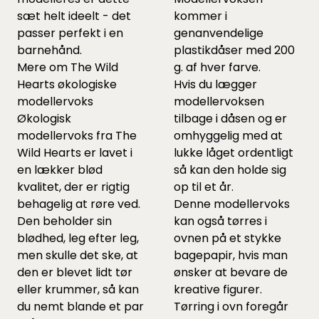
sæt helt ideelt - det
kommer i
passer perfekt i en
genanvendelige
barnehånd.
plastikdåser med 200
Mere om The Wild
g. af hver farve.
Hearts økologiske
Hvis du lægger
modellervoks
modellervoksen
Økologisk
tilbage i dåsen og er
modellervoks fra The
omhyggelig med at
Wild Hearts er lavet i
lukke låget ordentligt
en lækker blød
så kan den holde sig
kvalitet, der er rigtig
op til et år.
behagelig at røre ved.
Denne modellervoks
Den beholder sin
kan også tørres i
blødhed, leg efter leg,
ovnen på et stykke
men skulle det ske, at
bagepapir, hvis man
den er blevet lidt tør
ønsker at bevare de
eller krummer, så kan
kreative figurer.
du nemt blande et par
Tørring i ovn foregår