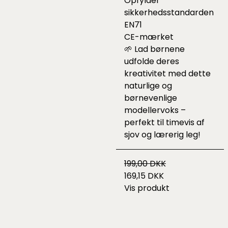
Opfylder
sikkerhedsstandarden
EN71
CE-mærket
🌱 Lad børnene
udfolde deres
kreativitet med dette
naturlige og
børnevenlige
modellervoks –
perfekt til timevis af
sjov og lærerig leg!
199,00 DKK
169,15 DKK
Vis produkt