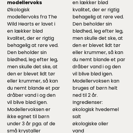
modellervoks
en lækker blød
Økologisk
kvalitet, der er rigtig
modellervoks fra The
behagelig at røre ved.
Wild Hearts er lavet i
Den beholder sin
en lækker blød
blødhed, leg efter leg,
kvalitet, der er rigtig
men skulle det ske, at
behagelig at røre ved.
den er blevet lidt tør
Den beholder sin
eller krummer, så kan
blødhed, leg efter leg,
du nemt blande et par
men skulle det ske, at
dråber vand i og den
den er blevet lidt tør
vil blive blød igen.
eller krummer, så kan
Modellervoksen kan
du nemt blande et par
bruges af børn helt
dråber vand i og den
ned til 2 år.
vil blive blød igen.
Ingredienser:
Modellervoksen er
økologisk hvedemel
ikke egnet til børn
salt
under 3 år pga. af de
økologiske olier
små krystaller
vand