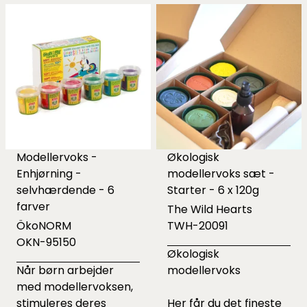
Modellervoks -
Økologisk
Enhjørning -
modellervoks sæt -
selvhærdende - 6
Starter - 6 x 120g
farver
The Wild Hearts
ÖkoNORM
TWH-20091
OKN-95150
Økologisk
Når børn arbejder
modellervoks
med modellervoksen,
stimuleres deres
Her får du det fineste