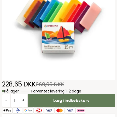
228,65 DKK
269,00 DKK
På lager
Forventet levering 1-2 dage
-
+
Læg i indkøbskurv