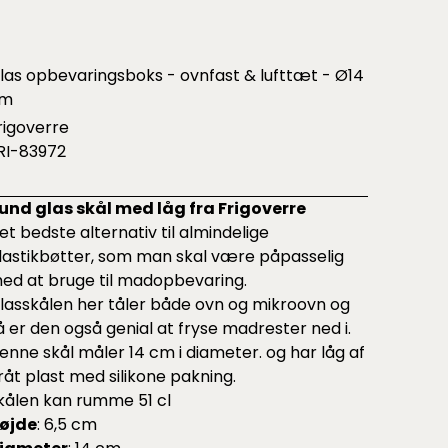
las opbevaringsboks - ovnfast & lufttæt - Ø14
m
rigoverre
RI-83972
und glas skål med låg fra Frigoverre
et bedste alternativ til almindelige
lastikbøtter, som man skal være påpasselig
ed at bruge til madopbevaring.
lasskålen her tåler både ovn og mikroovn og
å er den også genial at fryse madrester ned i.
enne skål måler 14 cm i diameter. og har låg af
råt plast med silikone pakning.
kålen kan rumme 51 cl
øjde
: 6,5 cm