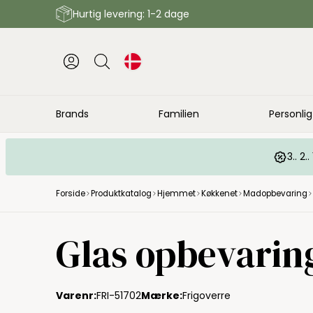
Hurtig levering: 1-2 dage
Brands
Familien
Personlig
3.. 2
Forside
Produktkatalog
Hjemmet
Køkkenet
Madopbevaring
Glas opbevarin
Varenr:
FRI-51702
Mærke:
Frigoverre