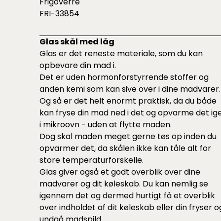
Frigoverre
FRI-33854
Glas skål med låg
Glas er det reneste materiale, som du kan
opbevare din mad i.
Det er uden hormonforstyrrende stoffer og
anden kemi som kan sive over i dine madvarer.
Og så er det helt enormt praktisk, da du både
kan fryse din mad ned i det og opvarme det ig
i mikroovn - uden at flytte maden.
Dog skal maden meget gerne tøs op inden du
opvarmer det, da skålen ikke kan tåle alt for
store temperaturforskelle.
Glas giver også et godt overblik over dine
madvarer og dit køleskab. Du kan nemlig se
igennem det og dermed hurtigt få et overblik
over indholdet af dit køleskab eller din fryser o
undgå madspild.