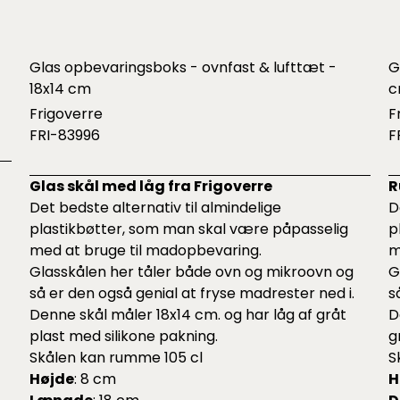
Glas opbevaringsboks - ovnfast & lufttæt -
G
18x14 cm
c
Frigoverre
F
FRI-83996
F
Glas skål med låg fra Frigoverre
R
Det bedste alternativ til almindelige
D
plastikbøtter, som man skal være påpasselig
p
med at bruge til madopbevaring.
m
Glasskålen her tåler både ovn og mikroovn og
G
så er den også genial at fryse madrester ned i.
s
Denne skål måler 18x14 cm. og har låg af gråt
D
plast med silikone pakning.
g
Skålen kan rumme 105 cl
S
Højde
: 8 cm
H