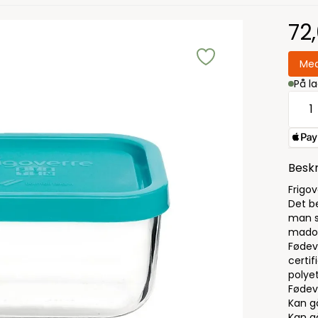
72
Med
På l
Beskr
Frigov
Det be
man s
madop
Fødev
certif
polye
Fødev
Kan gå
Kan g