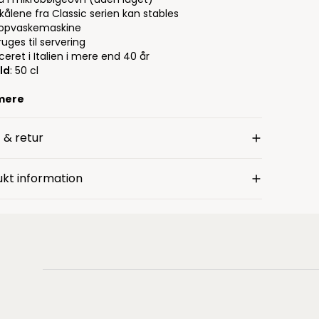
kålene fra Classic serien kan stables
 opvaskemaskine
uges til servering
eret i Italien i mere end 40 år
ld
: 50 cl
mere
 & retur
kt information