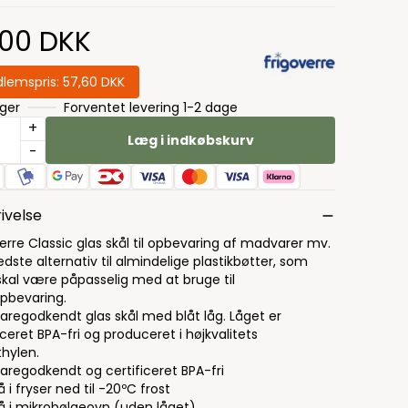
,00 DKK
lemspris:
57,60 DKK
ager
Forventet levering 1-2 dage
+
Læg i indkøbskurv
-
ivelse
erre Classic glas skål til opbevaring af madvarer mv.
dste alternativ til almindelige plastikbøtter, som
kal være påpasselig med at bruge til
bevaring.
aregodkendt glas skål med blåt låg. Låget er
iceret BPA-fri og produceret i højkvalitets
thylen.
aregodkendt og certificeret BPA-fri
 i fryser ned til -20ºC frost
å i mikrobølgeovn (uden låget)