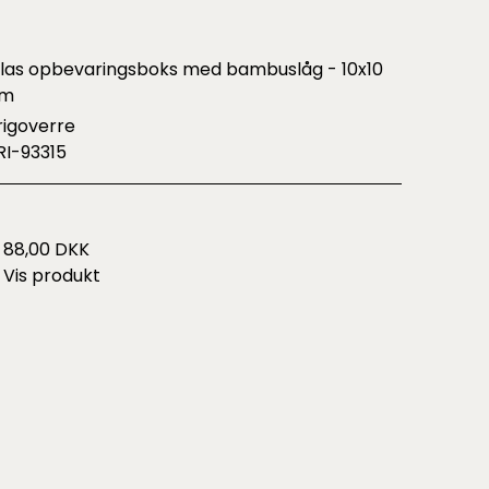
las opbevaringsboks med bambuslåg - 10x10
m
rigoverre
RI-93315
88,00 DKK
Vis produkt