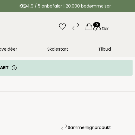
4.9 / 5 anbefaler | 20.000 bedømmelser
0
0,00 DKK
aveidéer
Skolestart
Tilbud
TART
Sammenlign
produkt