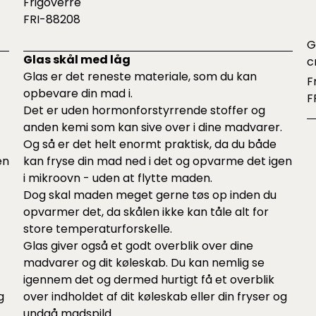
Frigoverre
FRI-88208
G
Glas skål med låg
c
Glas er det reneste materiale, som du kan
F
opbevare din mad i.
F
Det er uden hormonforstyrrende stoffer og
anden kemi som kan sive over i dine madvarer.
Og så er det helt enormt praktisk, da du både
en
kan fryse din mad ned i det og opvarme det igen
i mikroovn - uden at flytte maden.
Dog skal maden meget gerne tøs op inden du
opvarmer det, da skålen ikke kan tåle alt for
store temperaturforskelle.
Glas giver også et godt overblik over dine
madvarer og dit køleskab. Du kan nemlig se
igennem det og dermed hurtigt få et overblik
g
over indholdet af dit køleskab eller din fryser og
undgå madspild.