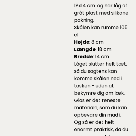
18x14 cm. og har låg af
gråt plast med silikone
pakning.
Skålen kan rumme 105
cl
Højde
: 8 cm
Længde
: 18 cm
Bredde
: 14 cm
Låget slutter helt tæt,
så du sagtens kan
komme skålen ned i
tasken - uden at
bekymre dig om læk.
Glas er det reneste
materiale, som du kan
opbevare din mad i.
Og så er det helt
enormt praktisk, da du