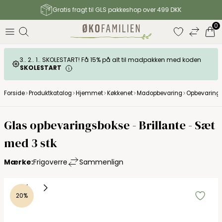
Gratis fragt til GLS pakkeshop over 499 DKK
0
3.. 2.. 1.. SKOLESTART! Få 15% på alt til madpakken med koden
SKOLESTART
Forside
Produktkatalog
Hjemmet
Køkkenet
Madopbevaring
Opbevarings
Frigoverre
Glas opbevaringsbokse - Brillante - Sæt
med 3 stk
Mærke:
Frigoverre
Sammenlign
20%