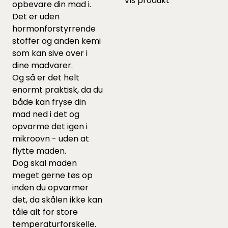
Vis produkt
opbevare din mad i.
Det er uden
hormonforstyrrende
stoffer og anden kemi
som kan sive over i
dine madvarer.
Og så er det helt
enormt praktisk, da du
både kan fryse din
mad ned i det og
opvarme det igen i
mikroovn - uden at
flytte maden.
Dog skal maden
meget gerne tøs op
inden du opvarmer
det, da skålen ikke kan
tåle alt for store
temperaturforskelle.