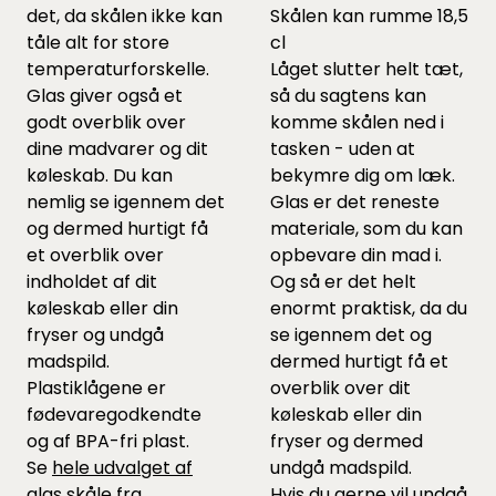
det, da skålen ikke kan
Skålen kan rumme 18,5
tåle alt for store
cl
temperaturforskelle.
Låget slutter helt tæt,
Glas giver også et
så du sagtens kan
godt overblik over
komme skålen ned i
dine madvarer og dit
tasken - uden at
køleskab. Du kan
bekymre dig om læk.
nemlig se igennem det
Glas er det reneste
og dermed hurtigt få
materiale, som du kan
et overblik over
opbevare din mad i.
indholdet af dit
Og så er det helt
køleskab eller din
enormt praktisk, da du
fryser og undgå
se igennem det og
madspild.
dermed hurtigt få et
Plastiklågene er
overblik over dit
fødevaregodkendte
køleskab eller din
og af BPA-fri plast.
fryser og dermed
Se
hele udvalget af
undgå madspild.
glas skåle fra
Hvis du gerne vil undgå