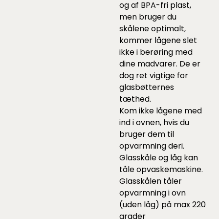
og af BPA-fri plast,
men bruger du
skålene optimalt,
kommer lågene slet
ikke i berøring med
dine madvarer. De er
dog ret vigtige for
glasbøtternes
tæthed.
Kom ikke lågene med
ind i ovnen, hvis du
bruger dem til
opvarmning deri.
Glasskåle og låg kan
tåle opvaskemaskine.
Glasskålen tåler
opvarmning i ovn
(uden låg) på max 220
grader