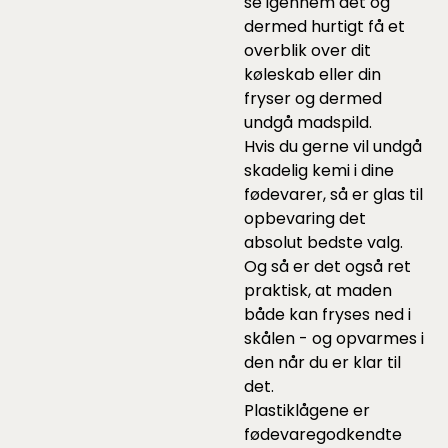
se igennem det og
dermed hurtigt få et
overblik over dit
køleskab eller din
fryser og dermed
undgå madspild.
Hvis du gerne vil undgå
skadelig kemi i dine
fødevarer, så er glas til
opbevaring det
absolut bedste valg.
Og så er det også ret
praktisk, at maden
både kan fryses ned i
skålen - og opvarmes i
den når du er klar til
det.
Plastiklågene er
fødevaregodkendte