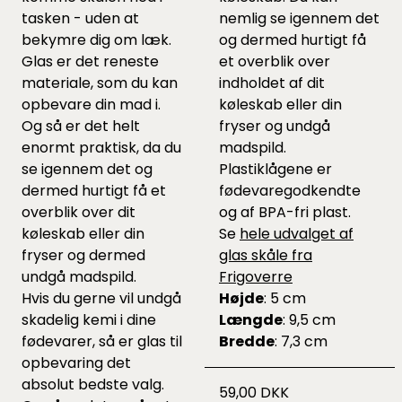
tasken - uden at
nemlig se igennem det
bekymre dig om læk.
og dermed hurtigt få
Glas er det reneste
et overblik over
materiale, som du kan
indholdet af dit
opbevare din mad i.
køleskab eller din
Og så er det helt
fryser og undgå
enormt praktisk, da du
madspild.
se igennem det og
Plastiklågene er
dermed hurtigt få et
fødevaregodkendte
overblik over dit
og af BPA-fri plast.
køleskab eller din
Se
hele udvalget af
fryser og dermed
glas skåle fra
undgå madspild.
Frigoverre
Hvis du gerne vil undgå
Højde
: 5 cm
skadelig kemi i dine
Længde
: 9,5 cm
fødevarer, så er glas til
Bredde
: 7,3 cm
opbevaring det
absolut bedste valg.
59,00 DKK