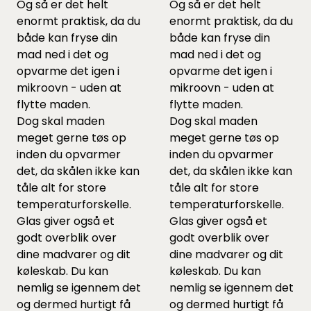
Og så er det helt
Og så er det helt
enormt praktisk, da du
enormt praktisk, da du
både kan fryse din
både kan fryse din
mad ned i det og
mad ned i det og
opvarme det igen i
opvarme det igen i
mikroovn - uden at
mikroovn - uden at
flytte maden.
flytte maden.
Dog skal maden
Dog skal maden
meget gerne tøs op
meget gerne tøs op
inden du opvarmer
inden du opvarmer
det, da skålen ikke kan
det, da skålen ikke kan
tåle alt for store
tåle alt for store
temperaturforskelle.
temperaturforskelle.
Glas giver også et
Glas giver også et
godt overblik over
godt overblik over
dine madvarer og dit
dine madvarer og dit
køleskab. Du kan
køleskab. Du kan
nemlig se igennem det
nemlig se igennem det
og dermed hurtigt få
og dermed hurtigt få