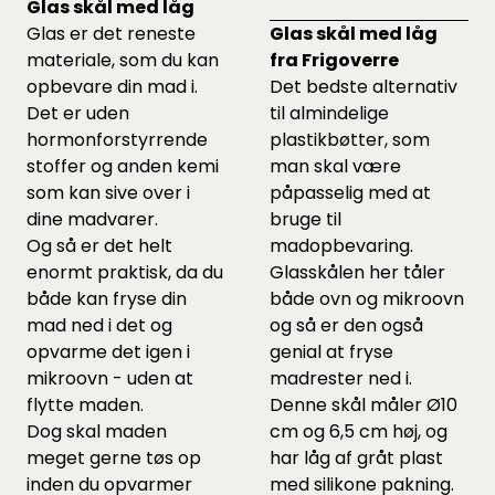
Glas skål med låg
Glas er det reneste
Glas skål med låg
materiale, som du kan
fra Frigoverre
opbevare din mad i.
Det bedste alternativ
Det er uden
til almindelige
hormonforstyrrende
plastikbøtter, som
stoffer og anden kemi
man skal være
som kan sive over i
påpasselig med at
dine madvarer.
bruge til
Og så er det helt
madopbevaring.
enormt praktisk, da du
Glasskålen her tåler
både kan fryse din
både ovn og mikroovn
mad ned i det og
og så er den også
opvarme det igen i
genial at fryse
mikroovn - uden at
madrester ned i.
flytte maden.
Denne skål måler Ø10
Dog skal maden
cm og 6,5 cm høj, og
meget gerne tøs op
har låg af gråt plast
inden du opvarmer
med silikone pakning.