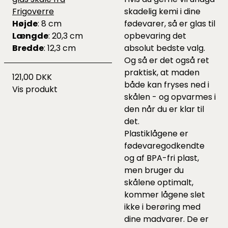
Frigoverre
skadelig kemi i dine
Højde
: 8 cm
fødevarer, så er glas til
Længde
: 20,3 cm
opbevaring det
Bredde
: 12,3 cm
absolut bedste valg.
Og så er det også ret
praktisk, at maden
121,00 DKK
både kan fryses ned i
Vis produkt
skålen - og opvarmes i
den når du er klar til
det.
Plastiklågene er
fødevaregodkendte
og af BPA-fri plast,
men bruger du
skålene optimalt,
kommer lågene slet
ikke i berøring med
dine madvarer. De er