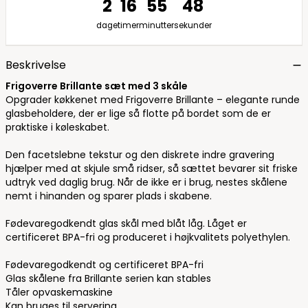
2
16
55
47
dage
timer
minutter
sekunder
Beskrivelse
Frigoverre Brillante sæt med 3 skåle
Opgrader køkkenet med Frigoverre Brillante – elegante runde
glasbeholdere, der er lige så flotte på bordet som de er
praktiske i køleskabet.
Den facetslebne tekstur og den diskrete indre gravering
hjælper med at skjule små ridser, så sættet bevarer sit friske
udtryk ved daglig brug. Når de ikke er i brug, nestes skålene
nemt i hinanden og sparer plads i skabene.
Fødevaregodkendt glas skål med blåt låg. Låget er
certificeret BPA-fri og produceret i højkvalitets polyethylen.
Fødevaregodkendt og certificeret BPA-fri
Glas skålene fra Brillante serien kan stables
Tåler opvaskemaskine
Kan bruges til servering