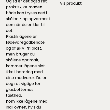
Og så er det også ret
Vis produkt
praktisk, at maden
både kan fryses ned i
skålen - og opvarmes i
den når du er klar til
det.
Plastiklågene er
fødevaregodkendte
og af BPA-fri plast,
men bruger du
skålene optimalt,
kommer lågene slet
ikke i berøring med
dine madvarer. De er
dog ret vigtige for
glasbøtternes
tæthed.
Kom ikke lågene med
ind i ovnen, hvis du