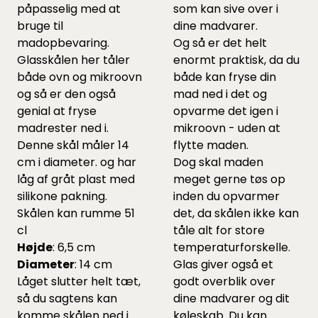
påpasselig med at
som kan sive over i
bruge til
dine madvarer.
madopbevaring.
Og så er det helt
Glasskålen her tåler
enormt praktisk, da du
både ovn og mikroovn
både kan fryse din
og så er den også
mad ned i det og
genial at fryse
opvarme det igen i
madrester ned i.
mikroovn - uden at
Denne skål måler 14
flytte maden.
cm i diameter. og har
Dog skal maden
låg af gråt plast med
meget gerne tøs op
silikone pakning.
inden du opvarmer
Skålen kan rumme 51
det, da skålen ikke kan
cl
tåle alt for store
Højde
: 6,5 cm
temperaturforskelle.
Diameter
: 14 cm
Glas giver også et
Låget slutter helt tæt,
godt overblik over
så du sagtens kan
dine madvarer og dit
komme skålen ned i
køleskab. Du kan