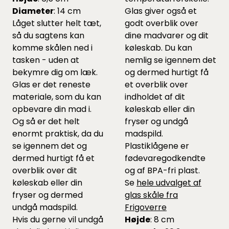
Diameter
: 14 cm
Glas giver også et
Låget slutter helt tæt,
godt overblik over
så du sagtens kan
dine madvarer og dit
komme skålen ned i
køleskab. Du kan
tasken - uden at
nemlig se igennem det
bekymre dig om læk.
og dermed hurtigt få
Glas er det reneste
et overblik over
materiale, som du kan
indholdet af dit
opbevare din mad i.
køleskab eller din
Og så er det helt
fryser og undgå
enormt praktisk, da du
madspild.
se igennem det og
Plastiklågene er
dermed hurtigt få et
fødevaregodkendte
overblik over dit
og af BPA-fri plast.
køleskab eller din
Se
hele udvalget af
fryser og dermed
glas skåle fra
undgå madspild.
Frigoverre
Hvis du gerne vil undgå
Højde
: 8 cm