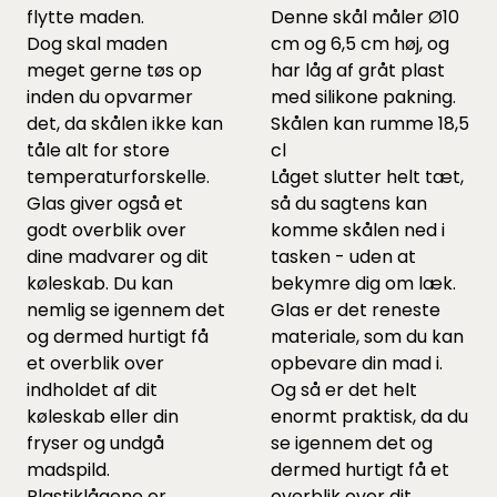
flytte maden.
Denne skål måler Ø10
Dog skal maden
cm og 6,5 cm høj, og
meget gerne tøs op
har låg af gråt plast
inden du opvarmer
med silikone pakning.
det, da skålen ikke kan
Skålen kan rumme 18,5
tåle alt for store
cl
temperaturforskelle.
Låget slutter helt tæt,
Glas giver også et
så du sagtens kan
godt overblik over
komme skålen ned i
dine madvarer og dit
tasken - uden at
køleskab. Du kan
bekymre dig om læk.
nemlig se igennem det
Glas er det reneste
og dermed hurtigt få
materiale, som du kan
et overblik over
opbevare din mad i.
indholdet af dit
Og så er det helt
køleskab eller din
enormt praktisk, da du
fryser og undgå
se igennem det og
madspild.
dermed hurtigt få et
Plastiklågene er
overblik over dit