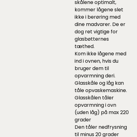
skålene optimalt,
kommer lågene slet
ikke i berøring med
dine madvarer. De er
dog ret vigtige for
glasbøtternes
tæthed.
Kom ikke lågene med
ind i ovnen, hvis du
bruger dem til
opvarmning deri.
Glasskåle og låg kan
tåle opvaskemaskine.
Glasskålen tåler
opvarmning i ovn
(uden låg) på max 220
grader
Den tåler nedfrysning
til minus 20 grader