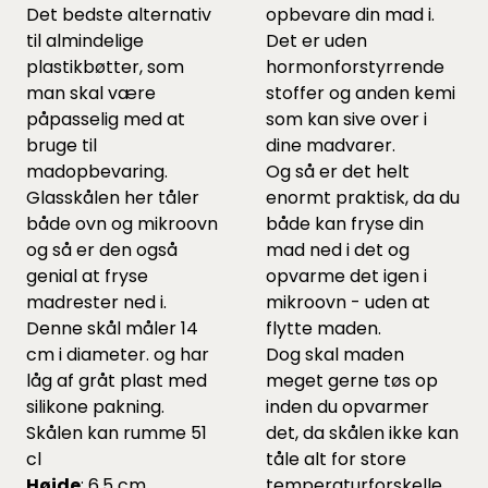
Det bedste alternativ
opbevare din mad i.
til almindelige
Det er uden
plastikbøtter, som
hormonforstyrrende
man skal være
stoffer og anden kemi
påpasselig med at
som kan sive over i
bruge til
dine madvarer.
madopbevaring.
Og så er det helt
Glasskålen her tåler
enormt praktisk, da du
både ovn og mikroovn
både kan fryse din
og så er den også
mad ned i det og
genial at fryse
opvarme det igen i
madrester ned i.
mikroovn - uden at
Denne skål måler 14
flytte maden.
cm i diameter. og har
Dog skal maden
låg af gråt plast med
meget gerne tøs op
silikone pakning.
inden du opvarmer
Skålen kan rumme 51
det, da skålen ikke kan
cl
tåle alt for store
Højde
: 6,5 cm
temperaturforskelle.