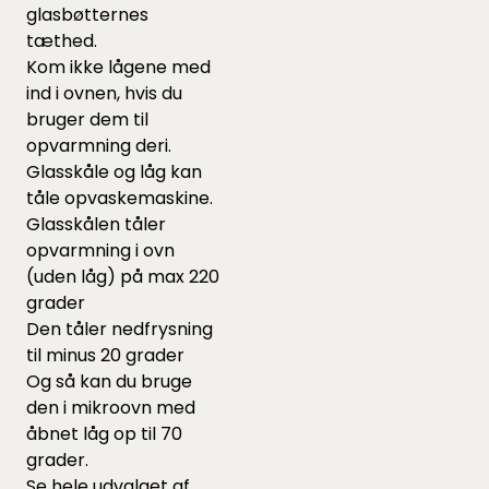
glasbøtternes
tæthed.
Kom ikke lågene med
ind i ovnen, hvis du
bruger dem til
opvarmning deri.
Glasskåle og låg kan
tåle opvaskemaskine.
Glasskålen tåler
opvarmning i ovn
(uden låg) på max 220
grader
Den tåler nedfrysning
til minus 20 grader
Og så kan du bruge
den i mikroovn med
åbnet låg op til 70
grader.
Se
hele udvalget af