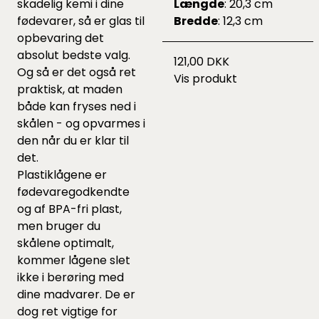
skadelig kemi i dine
Længde
: 20,3 cm
fødevarer, så er glas til
Bredde
: 12,3 cm
opbevaring det
absolut bedste valg.
121,00 DKK
Og så er det også ret
Vis produkt
praktisk, at maden
både kan fryses ned i
skålen - og opvarmes i
den når du er klar til
det.
Plastiklågene er
fødevaregodkendte
og af BPA-fri plast,
men bruger du
skålene optimalt,
kommer lågene slet
ikke i berøring med
dine madvarer. De er
dog ret vigtige for