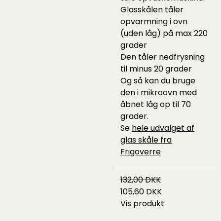
Glasskålen tåler
opvarmning i ovn
(uden låg) på max 220
grader
Den tåler nedfrysning
til minus 20 grader
Og så kan du bruge
den i mikroovn med
åbnet låg op til 70
grader.
Se
hele udvalget af
glas skåle fra
Frigoverre
132,00 DKK
105,60 DKK
Vis produkt