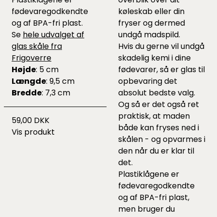
fødevaregodkendte
køleskab eller din
og af BPA-fri plast.
fryser og dermed
Se
hele udvalget af
undgå madspild.
glas skåle fra
Hvis du gerne vil undgå
Frigoverre
skadelig kemi i dine
Højde
: 5 cm
fødevarer, så er glas til
Længde
: 9,5 cm
opbevaring det
Bredde
: 7,3 cm
absolut bedste valg.
Og så er det også ret
praktisk, at maden
59,00 DKK
både kan fryses ned i
Vis produkt
skålen - og opvarmes i
den når du er klar til
det.
Plastiklågene er
fødevaregodkendte
og af BPA-fri plast,
men bruger du