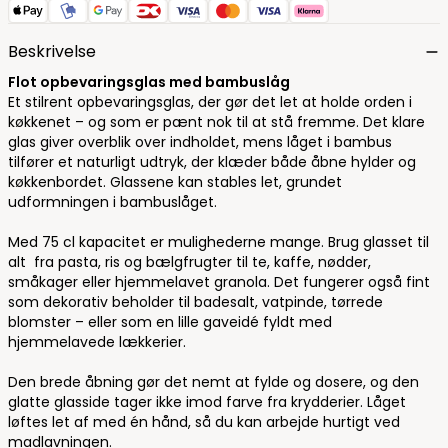
Beskrivelse
Flot opbevaringsglas med bambuslåg
Et stilrent opbevaringsglas, der gør det let at holde orden i
køkkenet – og som er pænt nok til at stå fremme. Det klare
glas giver overblik over indholdet, mens låget i bambus
tilfører et naturligt udtryk, der klæder både åbne hylder og
køkkenbordet. Glassene kan stables let, grundet
udformningen i bambuslåget.
Med 75 cl kapacitet er mulighederne mange. Brug glasset til
alt fra pasta, ris og bælgfrugter til te, kaffe, nødder,
småkager eller hjemmelavet granola. Det fungerer også fint
som dekorativ beholder til badesalt, vatpinde, tørrede
blomster – eller som en lille gaveidé fyldt med
hjemmelavede lækkerier.
Den brede åbning gør det nemt at fylde og dosere, og den
glatte glasside tager ikke imod farve fra krydderier. Låget
løftes let af med én hånd, så du kan arbejde hurtigt ved
madlavningen.