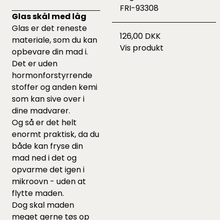
FRI-93308
Glas skål med låg
Glas er det reneste
126,00 DKK
materiale, som du kan
Vis produkt
opbevare din mad i.
Det er uden
hormonforstyrrende
stoffer og anden kemi
som kan sive over i
dine madvarer.
Og så er det helt
enormt praktisk, da du
både kan fryse din
mad ned i det og
opvarme det igen i
mikroovn - uden at
flytte maden.
Dog skal maden
meget gerne tøs op