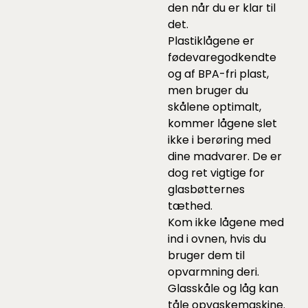
den når du er klar til
det.
Plastiklågene er
fødevaregodkendte
og af BPA-fri plast,
men bruger du
skålene optimalt,
kommer lågene slet
ikke i berøring med
dine madvarer. De er
dog ret vigtige for
glasbøtternes
tæthed.
Kom ikke lågene med
ind i ovnen, hvis du
bruger dem til
opvarmning deri.
Glasskåle og låg kan
tåle opvaskemaskine.