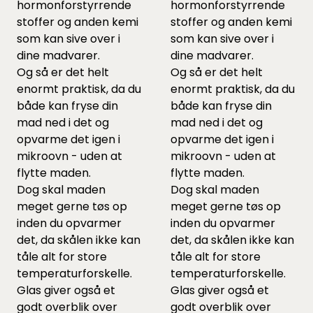
hormonforstyrrende
hormonforstyrrende
stoffer og anden kemi
stoffer og anden kemi
som kan sive over i
som kan sive over i
dine madvarer.
dine madvarer.
Og så er det helt
Og så er det helt
enormt praktisk, da du
enormt praktisk, da du
både kan fryse din
både kan fryse din
mad ned i det og
mad ned i det og
opvarme det igen i
opvarme det igen i
mikroovn - uden at
mikroovn - uden at
flytte maden.
flytte maden.
Dog skal maden
Dog skal maden
meget gerne tøs op
meget gerne tøs op
inden du opvarmer
inden du opvarmer
det, da skålen ikke kan
det, da skålen ikke kan
tåle alt for store
tåle alt for store
temperaturforskelle.
temperaturforskelle.
Glas giver også et
Glas giver også et
godt overblik over
godt overblik over