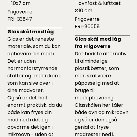
- 10x7 cm
- ovnfast & lufttæt -
Ø10 cm
Frigoverre
FRI-33847
Frigoverre
FRI-86058
Glas skål med låg
Glas er det reneste
Glas skål med låg
materiale, som du kan
fra Frigoverre
opbevare din mad i.
Det bedste alternativ
Det er uden
til almindelige
hormonforstyrrende
plastikbøtter, som
stoffer og anden kemi
man skal være
som kan sive over i
påpasselig med at
dine madvarer.
bruge til
Og så er det helt
madopbevaring.
enormt praktisk, da du
Glasskålen her tåler
både kan fryse din
både ovn og mikroovn
mad ned i det og
og så er den også
opvarme det igen i
genial at fryse
mikroovn - uden at
madrester ned i.