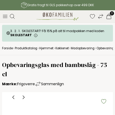
Gratis fragt til GLS pakkeshop over 499 DKK
0
3.. 2.. 1.. SKOLESTART! Få 15% på alt til madpakken med koden
SKOLESTART
Forside
Produktkatalog
Hjemmet
Køkkenet
Madopbevaring
Opbevarings
Frigoverre
Opbevaringsglas med bambuslåg - 75
cl
Mærke:
Frigoverre
Sammenlign