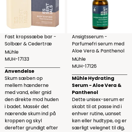
Fast kropssæbe bar -
Ansigtsserum -
Solbær & Cedertræ
Parfumefri serum med
Aloe Vera & Panthenol
Mühle
MUH-17133
Mühle
MUH-17126
Anvendelse
Skum sæben op
Mühle Hydrating
mellem hænderne
Serum - Aloe Vera &
med vand, eller gnid
Panthenol
den direkte mod huden
Dette unisex-serum er
i badet. Massér det
skabt til at passe ind i
nærende skum ind på
enhver rutine, uanset
kroppen og skyl
køn eller hudtype, og er
derefter grundigt efter
særligt velegnet til dig,