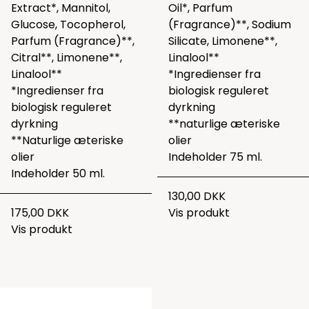
Extract*, Mannitol,
Oil*, Parfum
Glucose, Tocopherol,
(Fragrance)**, Sodium
Parfum (Fragrance)**,
Silicate, Limonene**,
Citral**, Limonene**,
Linalool**
Linalool**
*Ingredienser fra
*Ingredienser fra
biologisk reguleret
biologisk reguleret
dyrkning
dyrkning
**naturlige æteriske
**Naturlige æteriske
olier
olier
Indeholder 75 ml.
Indeholder 50 ml.
130,00 DKK
175,00 DKK
Vis produkt
Vis produkt