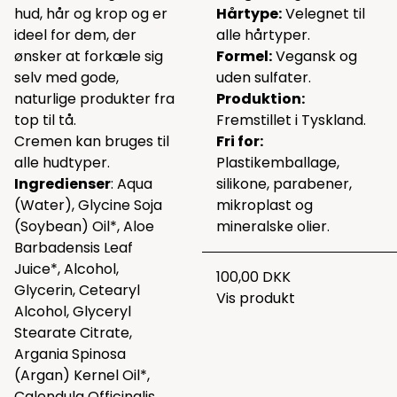
hud, hår og krop og er
Hårtype:
Velegnet til
ideel for dem, der
alle hårtyper.
ønsker at forkæle sig
Formel:
Vegansk og
selv med gode,
uden sulfater.
naturlige produkter fra
Produktion:
top til tå.
Fremstillet i Tyskland.
Cremen kan bruges til
Fri for:
alle hudtyper.
Plastikemballage,
Ingredienser
: Aqua
silikone, parabener,
(Water), Glycine Soja
mikroplast og
(Soybean) Oil*, Aloe
mineralske olier.
Barbadensis Leaf
Juice*, Alcohol,
100,00 DKK
Glycerin, Cetearyl
Vis produkt
Alcohol, Glyceryl
Stearate Citrate,
Argania Spinosa
(Argan) Kernel Oil*,
Calendula Officinalis