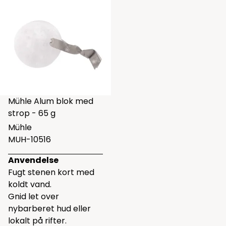
Mühle Alum blok med
strop - 65 g
Mühle
MUH-10516
Anvendelse
Fugt stenen kort med
koldt vand.
Gnid let over
nybarberet hud eller
lokalt på rifter.