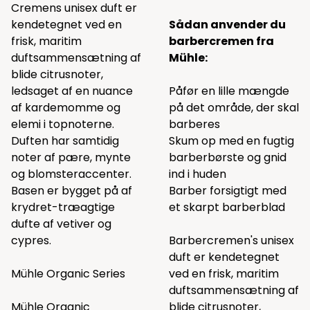
Cremens unisex duft er
kendetegnet ved en
Sådan anvender du
frisk, maritim
barbercremen fra
duftsammensætning af
Mühle:
blide citrusnoter,
ledsaget af en nuance
Påfør en lille mængde
af kardemomme og
på det område, der skal
elemi i topnoterne.
barberes
Duften har samtidig
Skum op med en fugtig
noter af pære, mynte
barberbørste og gnid
og blomsteraccenter.
ind i huden
Basen er bygget på af
Barber forsigtigt med
krydret-træagtige
et skarpt barberblad
dufte af vetiver og
cypres.
Barbercremen's unisex
duft er kendetegnet
Mühle Organic Series
ved en frisk, maritim
duftsammensætning af
Mühle Organic
blide citrusnoter,