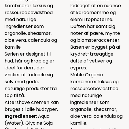
kombinerer luksus og
ledsaget af en nuance
ressourcebevidsthed
af kardemomme og
med naturlige
elemi i topnoterne.
ingredienser som
Duften har samtidig
arganolie, sheasmør,
noter af pære, mynte
aloe vera, calendula og
og blomsteraccenter.
kamille.
Basen er bygget på af
Serien er designet til
krydret-træagtige
hud, hår og krop og er
dufte af vetiver og
ideel for dem, der
cypres.
ønsker at forkæle sig
Mühle Organic
selv med gode,
kombinerer luksus og
naturlige produkter fra
ressourcebevidsthed
top til tå.
med naturlige
Aftershave cremen kan
ingredienser som
bruges til alle hudtyper.
arganolie, sheasmør,
Ingredienser
: Aqua
aloe vera, calendula og
(Water), Glycine Soja
kamille.