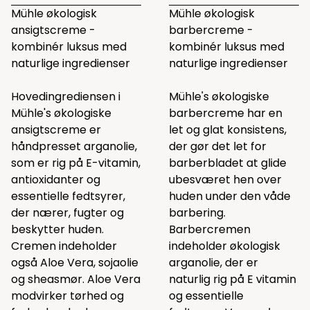
Mühle økologisk
Mühle økologisk
ansigtscreme -
barbercreme -
kombinér luksus med
kombinér luksus med
naturlige ingredienser
naturlige ingredienser
Hovedingrediensen i
Mühle's økologiske
Mühle's økologiske
barbercreme har en
ansigtscreme er
let og glat konsistens,
håndpresset arganolie,
der gør det let for
som er rig på E-vitamin,
barberbladet at glide
antioxidanter og
ubesværet hen over
essentielle fedtsyrer,
huden under den våde
der nærer, fugter og
barbering.
beskytter huden.
Barbercremen
Cremen indeholder
indeholder økologisk
også Aloe Vera, sojaolie
arganolie, der er
og sheasmør. Aloe Vera
naturlig rig på E vitamin
modvirker tørhed og
og essentielle