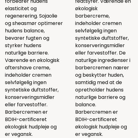
forbedrer hudens
fedtsyrer. Værende en
elasticitet og
økologisk
regenerering. Sojaolie
barbercreme,
og sheasmør optimerer
indeholder cremen
hudens balance,
selvfølgelig ingen
bevarer fugten og
syntetiske duftstoffer,
styrker hudens
konserveringsmidler
naturlige barriere.
eller farvestoffer. De
Værende en økologisk
naturlige ingredienser i
aftershave creme,
barbercremen nærer
indeholder cremen
og beskytter huden,
selvfølgelig ingen
samtidig med at de
syntetiske duftstoffer,
opretholder hudens
konserveringsmidler
naturlige barriere og
eller farvestoffer.
balance.
Barbercremen er
Barbercremen er
BDIH-certificeret
BDIH-certificeret
økologisk hudpleje og
økologisk hudpleje og
er vegansk.
er vegansk.