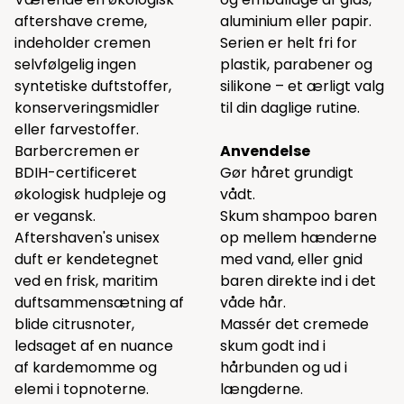
aftershave creme,
aluminium eller papir.
indeholder cremen
Serien er helt fri for
selvfølgelig ingen
plastik, parabener og
syntetiske duftstoffer,
silikone – et ærligt valg
konserveringsmidler
til din daglige rutine.
eller farvestoffer.
Barbercremen er
Anvendelse
BDIH-certificeret
Gør håret grundigt
økologisk hudpleje og
vådt.
er vegansk.
Skum shampoo baren
Aftershaven's unisex
op mellem hænderne
duft er kendetegnet
med vand, eller gnid
ved en frisk, maritim
baren direkte ind i det
duftsammensætning af
våde hår.
blide citrusnoter,
Massér det cremede
ledsaget af en nuance
skum godt ind i
af kardemomme og
hårbunden og ud i
elemi i topnoterne.
længderne.