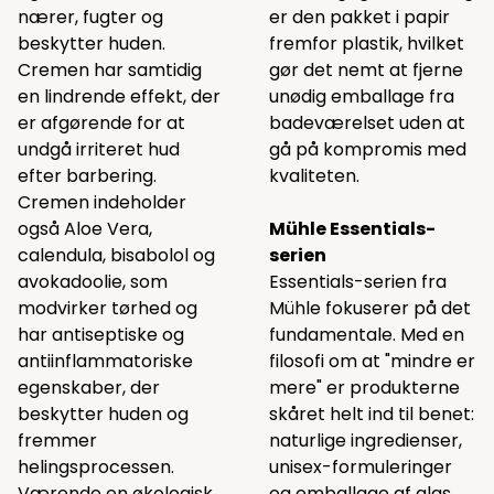
nærer, fugter og
er den pakket i papir
beskytter huden.
fremfor plastik, hvilket
Cremen har samtidig
gør det nemt at fjerne
en lindrende effekt, der
unødig emballage fra
er afgørende for at
badeværelset uden at
undgå irriteret hud
gå på kompromis med
efter barbering.
kvaliteten.
Cremen indeholder
også Aloe Vera,
Mühle Essentials-
calendula, bisabolol og
serien
avokadoolie, som
Essentials-serien fra
modvirker tørhed og
Mühle fokuserer på det
har antiseptiske og
fundamentale. Med en
antiinflammatoriske
filosofi om at "mindre er
egenskaber, der
mere" er produkterne
beskytter huden og
skåret helt ind til benet:
fremmer
naturlige ingredienser,
helingsprocessen.
unisex-formuleringer
Værende en økologisk
og emballage af glas,