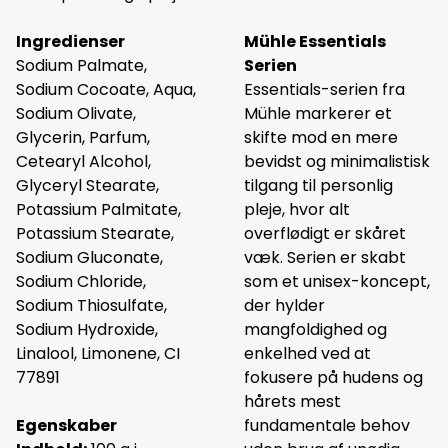
Ingredienser
Mühle Essentials
Sodium Palmate,
Serien
Sodium Cocoate, Aqua,
Essentials-serien fra
Sodium Olivate,
Mühle markerer et
Glycerin, Parfum,
skifte mod en mere
Cetearyl Alcohol,
bevidst og minimalistisk
Glyceryl Stearate,
tilgang til personlig
Potassium Palmitate,
pleje, hvor alt
Potassium Stearate,
overflødigt er skåret
Sodium Gluconate,
væk. Serien er skabt
Sodium Chloride,
som et unisex-koncept,
Sodium Thiosulfate,
der hylder
Sodium Hydroxide,
mangfoldighed og
Linalool, Limonene, CI
enkelhed ved at
77891
fokusere på hudens og
hårets mest
Egenskaber
fundamentale behov