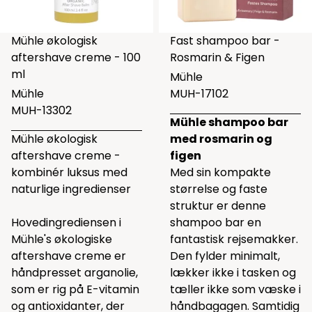
Mühle økologisk
Fast shampoo bar -
aftershave creme - 100
Rosmarin & Figen
ml
Mühle
Mühle
MUH-17102
MUH-13302
Mühle shampoo bar
Mühle økologisk
med rosmarin og
aftershave creme -
figen
kombinér luksus med
Med sin kompakte
naturlige ingredienser
størrelse og faste
struktur er denne
Hovedingrediensen i
shampoo bar en
Mühle's økologiske
fantastisk rejsemakker.
aftershave creme er
Den fylder minimalt,
håndpresset arganolie,
lækker ikke i tasken og
som er rig på E-vitamin
tæller ikke som væske i
og antioxidanter, der
håndbagagen. Samtidig