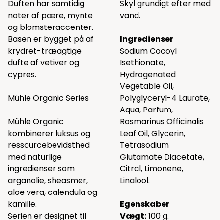
Duften har samtidig
Skyl grundigt efter med
noter af pære, mynte
vand.
og blomsteraccenter.
Basen er bygget på af
Ingredienser
krydret-træagtige
Sodium Cocoyl
dufte af vetiver og
Isethionate,
cypres.
Hydrogenated
Vegetable Oil,
Mühle Organic Series
Polyglyceryl-4 Laurate,
Aqua, Parfum,
Mühle Organic
Rosmarinus Officinalis
kombinerer luksus og
Leaf Oil, Glycerin,
ressourcebevidsthed
Tetrasodium
med naturlige
Glutamate Diacetate,
ingredienser som
Citral, Limonene,
arganolie, sheasmør,
Linalool.
aloe vera, calendula og
kamille.
Egenskaber
Serien er designet til
Vægt:
100 g.