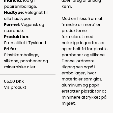
Indhold:
100 g i
uden brug af unødig
papiremballage.
kemi.
Hudtype:
Velegnet til
alle hudtyper.
Med en filosofi om at
Formel:
Vegansk og
"mindre er mere" er
nærende.
produkterne
Produktion:
formuleret med
Fremstillet i Tyskland.
naturlige ingredienser
Fri for:
og er helt fri for plastik,
Plastikemballage,
parabener og silikone.
silikone, parabener og
Denne jordnære
mineralske olier.
tilgang ses også i
emballagen, hvor
materialer som glas,
65,00 DKK
aluminium og papir
Vis produkt
erstatter plastik for at
minimere aftrykket på
miljøet.