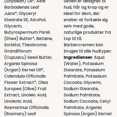
(Soybean) Oil*, Aloe
Serien er designet til
Barbadensis Leaf
hud, hår og krop og er
Juice*, Glyceryl
ideel for dem, der
Stearate SE, Alcohol,
ønsker at forkæle sig
Glycerin,
selv med gode,
Butyrospermum Parkii
naturlige produkter fra
(Shea) Butter*, Betaine,
top til tå.
Sorbitol, Theobroma
Barbercremen kan
Grandiflorum
bruges til alle hudtyper.
(Cupuacu) Seed Butter,
Ingredienser
: Aqua
Argania Spinosa
(Water), Potassium
(Argan) Kernel Oil*,
Stearate, Potassium
Calendula Officinalis
Palmitate, Potassium
Flower Extract*, Olea
Cocoate, Glycerin,
Europea (Olive) Fruit
Sodium Stearate,
Extract, Linoleic Acid,
Sodium Palmitate,
Linolenic Acid,
Sodium Cocoate, Cetyl
Rosmarinus Officinalis
Palmitate, Argania
(Rosmary) Leaf
Spinosa (Argan) Kernel