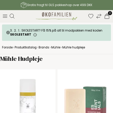
Gratis fragt til GLS pakkeshop over 499 DKK
0
3.. 2.. 1.. SKOLESTART! Få 15% på alt til madpakken med koden
SKOLESTART
Forside
Produktkatalog
Brands
Mühle
Mühle hudpleje
Mühle Hudpleje