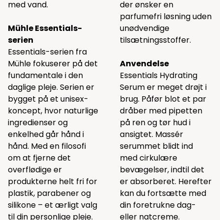
med vand.
der ønsker en
parfumefri løsning uden
Mühle Essentials-
unødvendige
serien
tilsætningsstoffer.
Essentials-serien fra
Mühle fokuserer på det
Anvendelse
fundamentale i den
Essentials Hydrating
daglige pleje. Serien er
Serum er meget drøjt i
bygget på et unisex-
brug. Påfør blot et par
koncept, hvor naturlige
dråber med pipetten
ingredienser og
på ren og tør hud i
enkelhed går hånd i
ansigtet. Massér
hånd. Med en filosofi
serummet blidt ind
om at fjerne det
med cirkulære
overflødige er
bevægelser, indtil det
produkterne helt fri for
er absorberet. Herefter
plastik, parabener og
kan du fortsætte med
silikone – et ærligt valg
din foretrukne dag-
til din personlige pleje.
eller natcreme.