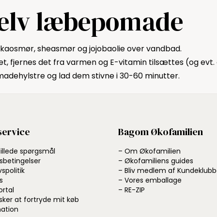
jojobaolie og
re
selv læbepomade
mango smør for
m
at...
m
og
akaosmør, sheasmør og jojobaolie over vandbad.
et, fjernes det fra varmen og E-vitamin tilsættes (og evt. 
dehylstre og lad dem stivne i 30-60 minutter.
ervice
Bagom Økofamilien
tillede spørgsmål
– Om Økofamilien
sbetingelser
– Økofamiliens guides
vspolitik
– Bliv medlem af Kundeklub
s
– Vores emballage
ortal
– RE-ZIP
sker at fortryde mit køb
ation