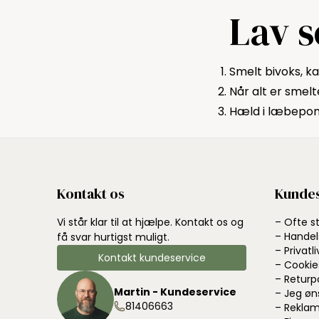
en fast...
Lav 
Smelt bivoks, k
Når alt er smelt
Hæld i læbepoma
Kontakt os
Kundes
Vi står klar til at hjælpe. Kontakt os og
– Ofte s
– Handel
få svar hurtigst muligt.
– Privatli
Kontakt kundeservice
– Cookie
– Returp
Martin - Kundeservice
– Jeg øn
81406663
– Reklam