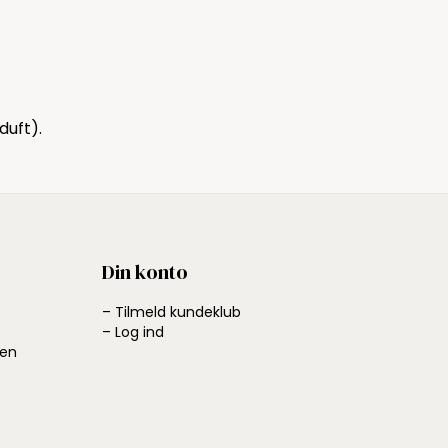
t hyggeligt,
er nemlig
en dem som
ganske...
an smelter
...
duft).
Din konto
– Tilmeld kundeklub
– Log ind
ben