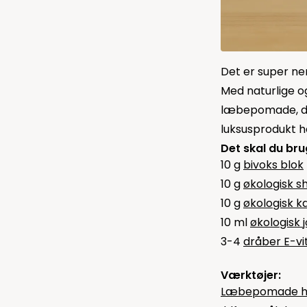
Det er super ne
Med naturlige o
læbepomade, der
luksusprodukt he
Det skal du bru
10 g
bivoks blok
10 g
økologisk 
10 g
økologisk 
10 ml
økologisk 
3-4
dråber E-vi
Værktøjer:
Læbepomade hy