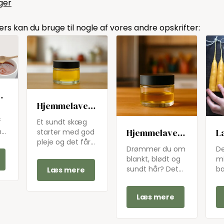
ger
vers kan du bruge til nogle af vores andre opskrifter:
Hjemmelavet
skægolie
f
l
Et sundt skæg
Hjemmelavet
La
starter med god
e
pleje og det får
hårolie
m
Drømmer du om
De
du nemt med
blankt, blødt og
m
denne naturlige
sundt hår? Det
b
Læs mere
skægolie. Forkæl
kan du få helt
så
dig selv eller din
uden kemikalier!
h
m
kæreste med
Læs mere
Denne hårolie
bi
dette naturlige
kombinerer
de
re
og lækre
mandelolie,
– 
r
produkt....