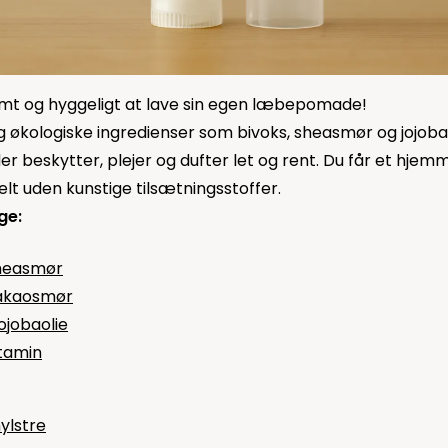
mt og hyggeligt at lave sin egen læbepomade!
g økologiske ingredienser som bivoks, sheasmør og jojobao
 beskytter, plejer og dufter let og rent. Du får et hjem
lt uden kunstige tilsætningsstoffer.
ge:
sheasmør
kakaosmør
jojobaolie
tamin
lstre