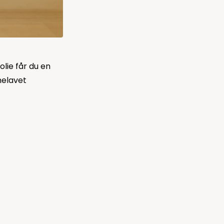
lie får du en
melavet