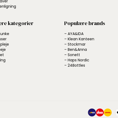
aver
nligning
re kategorier
Populære brands
dunke
– AYA&IDA
sser
– Klean Kanteen
pleje
– Stockmar
leje
– Ben&Anna
et
– Sonett
ing
– Haps Nordic
– 24Bottles