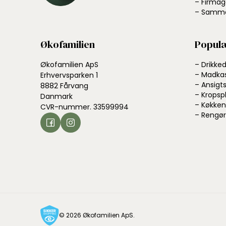
– Firmag
– Samme
Økofamilien
Populæ
Økofamilien ApS
– Drikke
– Madka
Erhvervsparken 1
– Ansigts
8882 Fårvang
– Kropsp
Danmark
– Køkken
CVR-nummer. 33599994
– Rengør
© 2026 Økofamilien ApS.