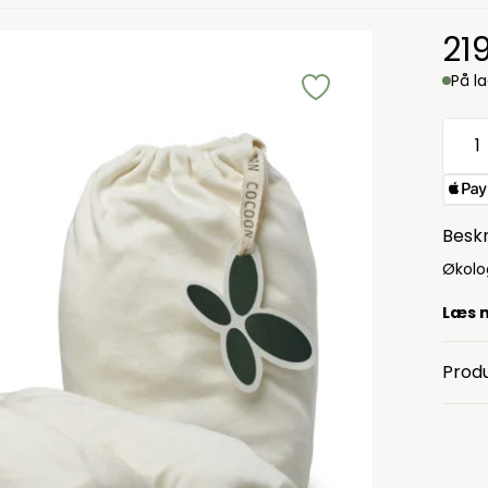
21
På l
Beskr
Økolo
Læs 
Produ