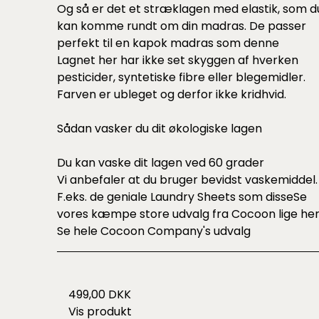
Og så er det et stræklagen med elastik, som d
kan komme rundt om din madras. De passer
perfekt til en kapok madras som
denne
Lagnet her har ikke set skyggen af hverken
pesticider, syntetiske fibre eller blegemidler.
Farven er ubleget og derfor ikke kridhvid.
Sådan vasker du dit økologiske lagen
Du kan vaske dit lagen ved 60 grader
Vi anbefaler at du bruger bevidst vaskemiddel.
F.eks. de geniale Laundry Sheets som
disse
Se
vores kæmpe store udvalg fra Cocoon lige
he
Se hele
Cocoon Company's udvalg
499,00 DKK
Vis produkt