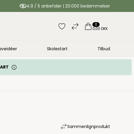
4.9 / 5 anbefaler | 20.000 bedømmelser
0
0,00 DKK
aveidéer
Skolestart
Tilbud
TART
Sammenlign
produkt