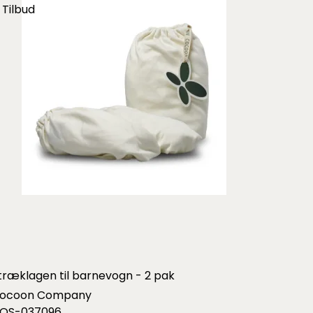
Tilbud
træklagen til barnevogn - 2 pak
ocoon Company
OS-037096