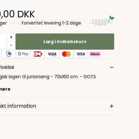
9,00 DKK
ager
Forventet levering 1-2 dage
+
Læg i indkøbskurv
-
ivelse
gisk lagen til juniorseng - 70x160 cm. - GOTS
mere
kt information