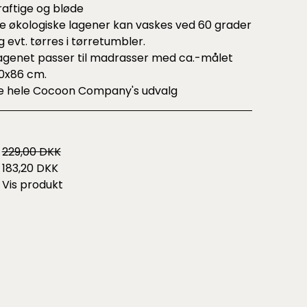
raftige og bløde
e økologiske lagener kan vaskes ved 60 grader
g evt. tørres i tørretumbler.
agenet passer til madrasser med ca.-målet
0x86 cm.
e hele
Cocoon Company's udvalg
229,00 DKK
183,20 DKK
Vis produkt