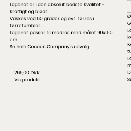
Lagenet er i den absolut bedste kvalitet -
kraftigt og blødt.
Ø
Vaskes ved 60 grader og evt. tørres i
G
tørretumbler.
L
Lagenet passer til madras med målet 90x160
k
cm.
K
Se hele
Cocoon Company's udvalg
t
L
m
D
269,00 DKK
S
Vis produkt