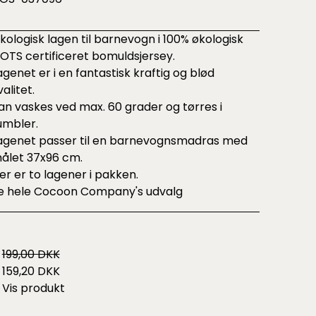
kologisk lagen til barnevogn i 100% økologisk
OTS certificeret bomuldsjersey.
agenet er i en fantastisk kraftig og blød
valitet.
an vaskes ved max. 60 grader og tørres i
umbler.
agenet passer til en barnevognsmadras med
ålet 37x96 cm.
er er to lagener i pakken.
e hele
Cocoon Company's udvalg
199,00 DKK
159,20 DKK
Vis produkt