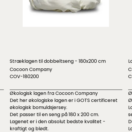
Stræklagen til dobbeltseng - 180x200 cm
L
Cocoon Company
C
COV-180200
C
Økologisk lagen fra Cocoon Company
Ø
Det her økologiske lagen er i GOTS certificeret
Ø
økologisk bomuldsjersey.
L
Det passer til en seng på 180 x 200 cm.
s
Lagenet er i den absolut bedste kvalitet -
D
kraftigt og blødt.
L