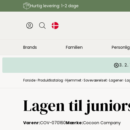
Hurtig levering: 1-2 dage
Brands
Familien
Personlig
3.. 2
Forside
Produktkatalog
Hjemmet
Soveværelset
Lagener
La
Lagen til junio
Varenr:
COV-070160
Mærke:
Cocoon Company