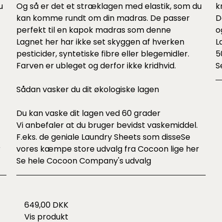
u
Og så er det et stræklagen med elastik, som du
k
kan komme rundt om din madras. De passer
D
perfekt til en kapok madras som
denne
o
Lagnet her har ikke set skyggen af hverken
L
pesticider, syntetiske fibre eller blegemidler.
5
Farven er ubleget og derfor ikke kridhvid.
S
Sådan vasker du dit økologiske lagen
Du kan vaske dit lagen ved 60 grader
Vi anbefaler at du bruger bevidst vaskemiddel.
F.eks. de geniale Laundry Sheets som
disse
Se
r
vores kæmpe store udvalg fra Cocoon lige
her
Se hele
Cocoon Company's udvalg
649,00 DKK
Vis produkt