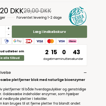
,20 DKK
29,00 DKK
ager
Forventet levering 1-2 dage
+
Læg i indkøbskurv
-
2
15
0
42
bud udløber om
Se alle tilbud
dage
timer
minutter
sekunder
ivelse
sæbe pletfjerner blok med naturlige bioenzymer
iv pletfjerner til både hverdagsulykker og genstridige
er. Galdesæbe indeholder enzymer, som hjælper
 nedbryde pletter i tekstiler.
 kan bruges til at fjerne pletter fra blandt andet