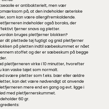
itseaolie er antibakterielt, men vær
pmærksom på, at den indeholder æteriske
lier, som kan være allergifremkaldende.
letfjerneren indeholder også boraks, der
ffektivt fjerner snavs og pletter.
vordan bruges pletfjerner blokken?
ør dit plettede tøj fugtigt og gnid pletfjerner
lokken på pletten indtil sæbeskummet er nået
gennem stoffet og der er sæbeskum på begge
ider.
ad pletfjerneren virke i 10 minutter, hvorefter
u kan vaske tøjet som normalt.
ed svære pletter som f.eks. bær eller ældre
letter, kan det være nødvendigt at anvende
letfjerneren mere end en gang og evt. ligge i
lød med pletfjernerskummet.
ndeholder 60 gr.
ngredients: