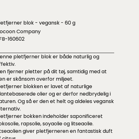
letfjerner blok - vegansk - 60 g
ocoon Company
FB-160602
enne pletfjerner blok er både naturlig og
ffektiv.
en fjerner pletter på dit tøj, samtidig med at
en er skånsom overfor miljøet.
letfjerner blokken er lavet af naturlige
lantebaserede olier og er derfor nedbrydelig i
aturen. Og så er den et helt og aldeles vegansk
lternativ.
letfjerner bokken indeholder saponificeret
okosolie, rapsolie, soyaolie og litseaolie.
itseaolien giver pletfjerneren en fantastisk duft
f citrus.