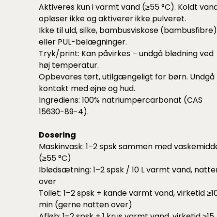
Aktiveres kun i varmt vand (≥55 °C). Koldt van
opløser ikke og aktiverer ikke pulveret.
Ikke til uld, silke, bambusviskose (bambusfibre)
eller PUL-belægninger.
Tryk/print: Kan påvirkes – undgå blødning ved
høj temperatur.
Opbevares tørt, utilgængeligt for børn. Undgå
kontakt med øjne og hud.
Ingrediens: 100% natriumpercarbonat (CAS
15630-89-4).
Dosering
Maskinvask: 1–2 spsk sammen med vaskemidd
(≥55 °C)
Iblødsætning: 1–2 spsk / 10 L varmt vand, natte
over
Toilet: 1–2 spsk + kande varmt vand, virketid ≥1
min (gerne natten over)
Afløb: 1–2 spsk + 1 krus varmt vand, virketid ≥15