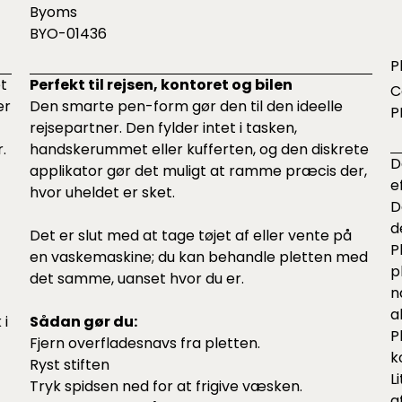
Byoms
BYO-01436
P
t
Perfekt til rejsen, kontoret og bilen
C
er
Den smarte pen-form gør den til den ideelle
P
rejsepartner. Den fylder intet i tasken,
.
handskerummet eller kufferten, og den diskrete
D
applikator gør det muligt at ramme præcis der,
e
hvor uheldet er sket.
D
d
Det er slut med at tage tøjet af eller vente på
P
en vaskemaskine; du kan behandle pletten med
p
det samme, uanset hvor du er.
n
a
 i
Sådan gør du:
P
Fjern overfladesnavs fra pletten.
k
Ryst stiften
L
Tryk spidsen ned for at frigive væsken.
a