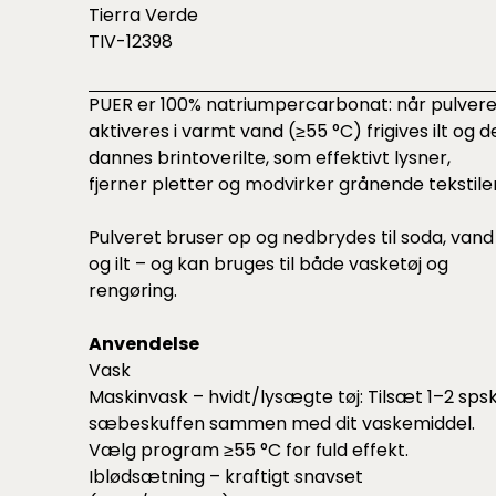
Tierra Verde
TIV-12398
PUER er 100% natriumpercarbonat: når pulvere
aktiveres i varmt vand (≥55 °C) frigives ilt og d
dannes brintoverilte, som effektivt lysner,
fjerner pletter og modvirker grånende tekstiler
Pulveret bruser op og nedbrydes til soda, vand
og ilt – og kan bruges til både vasketøj og
rengøring.
Anvendelse
Vask
Maskinvask – hvidt/lysægte tøj: Tilsæt 1–2 spsk
sæbeskuffen sammen med dit vaskemiddel.
Vælg program ≥55 °C for fuld effekt.
Iblødsætning – kraftigt snavset