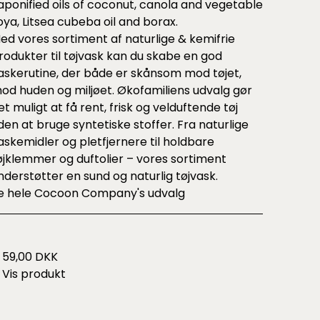
aponified oils of coconut, canola and vegetable
oya, Litsea cubeba oil and borax.
ed vores sortiment af
naturlige & kemifrie
rodukter til tøjvask
kan du skabe en god
askerutine, der både er skånsom mod tøjet,
od huden og miljøet. Økofamiliens udvalg gør
et muligt at få rent, frisk og velduftende tøj
den at bruge syntetiske stoffer. Fra naturlige
askemidler og pletfjernere til holdbare
øjklemmer og duftolier – vores sortiment
nderstøtter en sund og naturlig tøjvask.
e hele
Cocoon Company's udvalg
59,00 DKK
Vis produkt