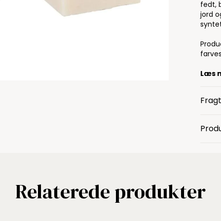
fedt, 
jord 
syntet
Produ
farves
Læs 
Fragt
Produ
Relaterede produkter