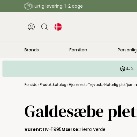
Hurtig levering: 1-2 dage
Brands
Familien
Personlig
3.. 2
Forside
Produktkatalog
Hjemmet
Tøjvask
Naturlig pletfjerni
Tierra Verde
Galdesæbe plet
Varenr:
TIV-11995
Mærke:
Tierra Verde