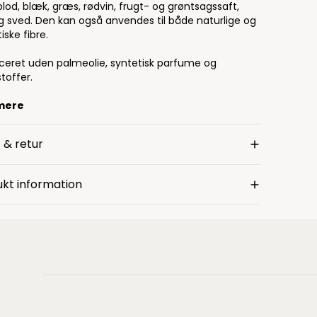
blod, blæk, græs, rødvin, frugt- og grøntsagssaft,
og sved. Den kan også anvendes til både naturlige og
iske fibre.
ceret uden palmeolie, syntetisk parfume og
toffer.
mere
 & retur
kt information