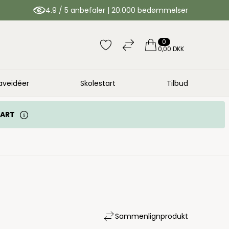
4.9 / 5 anbefaler | 20.000 bedømmelser
0
0,00 DKK
aveidéer
Skolestart
Tilbud
TART
Sammenlign
produkt