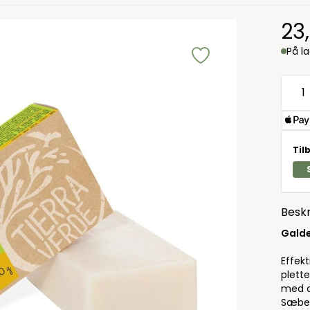
23
På l
Til
Beskr
Galde
Effekt
plett
med at
Sæben