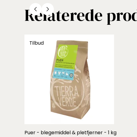
Relaterede pro
Tilbud
Puer - blegemiddel & pletfjerner - 1 kg