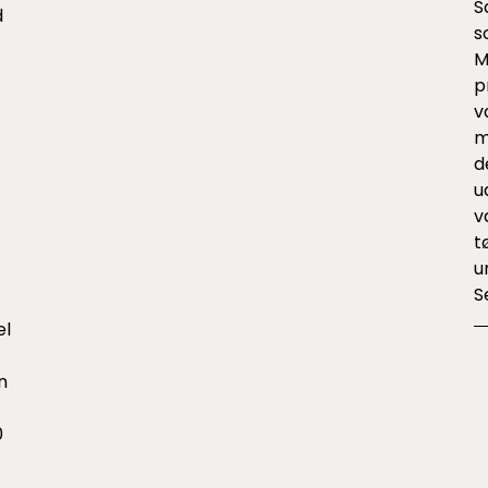
S
d
s
M
p
v
m
d
u
v
t
u
S
el
n
0