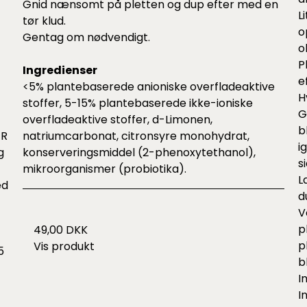
Gnid nænsomt på pletten og dup efter med en
L
tør klud.
o
Gentag om nødvendigt.
o
P
Ingredienser
e
<5% plantebaserede anioniske overfladeaktive
H
stoffer, 5-15% plantebaserede ikke-ioniske
G
overfladeaktive stoffer, d-Limonen,
b
ER
natriumcarbonat, citronsyre monohydrat,
i
g
konserveringsmiddel (2-phenoxytethanol),
s
mikroorganismer (probiotika).
L
ed
d
V
p
49,00 DKK
p
Vis produkt
5
b
I
I