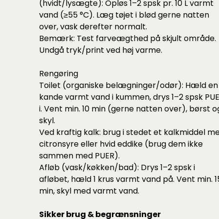
(hvidt/lysægte): Opløs 1–2 spsk pr. 10 L varmt
vand (≥55 °C). Læg tøjet i blød gerne natten
over, vask derefter normalt.
Bemærk: Test farveægthed på skjult område.
Undgå tryk/print ved høj varme.
Rengøring
Toilet (organiske belægninger/odør): Hæld en
kande varmt vand i kummen, drys 1–2 spsk PU
i. Vent min. 10 min (gerne natten over), børst o
skyl.
Ved kraftig kalk: brug i stedet et kalkmiddel m
citronsyre eller hvid eddike (brug dem ikke
sammen med PUER).
Afløb (vask/køkken/bad): Drys 1–2 spsk i
afløbet, hæld 1 krus varmt vand på. Vent min. 1
min, skyl med varmt vand.
Sikker brug & begrænsninger