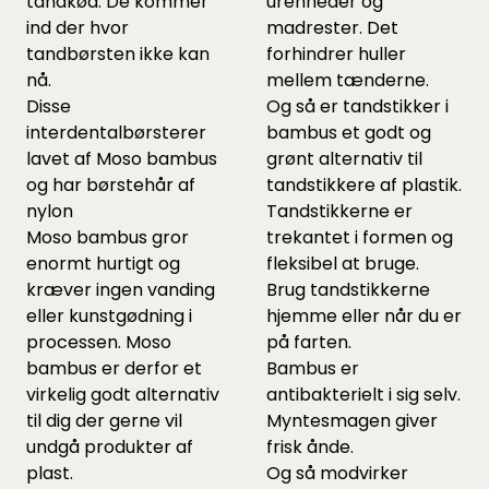
tandkød. De kommer
urenheder og
ind der hvor
madrester. Det
tandbørsten ikke kan
forhindrer huller
nå.
mellem tænderne.
Disse
Og så er tandstikker i
interdentalbørsterer
bambus et godt og
lavet af Moso bambus
grønt alternativ til
og har børstehår af
tandstikkere af plastik.
nylon
Tandstikkerne er
Moso bambus gror
trekantet i formen og
enormt hurtigt og
fleksibel at bruge.
kræver ingen vanding
Brug tandstikkerne
eller kunstgødning i
hjemme eller når du er
processen. Moso
på farten.
bambus er derfor et
Bambus er
virkelig godt alternativ
antibakterielt i sig selv.
til dig der gerne vil
Myntesmagen giver
undgå produkter af
frisk ånde.
plast.
Og så modvirker