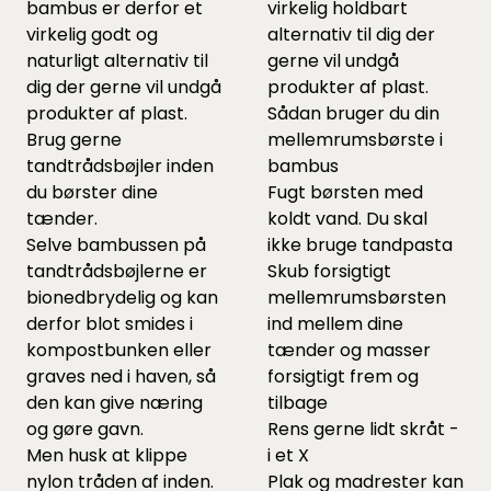
bambus er derfor et
virkelig holdbart
virkelig godt og
alternativ til dig der
naturligt alternativ til
gerne vil undgå
dig der gerne vil undgå
produkter af plast.
produkter af plast.
Sådan bruger du din
Brug gerne
mellemrumsbørste i
tandtrådsbøjler inden
bambus
du børster dine
Fugt børsten med
tænder.
koldt vand. Du skal
Selve bambussen på
ikke bruge tandpasta
tandtrådsbøjlerne er
Skub forsigtigt
bionedbrydelig og kan
mellemrumsbørsten
derfor blot smides i
ind mellem dine
kompostbunken eller
tænder og masser
graves ned i haven, så
forsigtigt frem og
den kan give næring
tilbage
og gøre gavn.
Rens gerne lidt skråt -
Men husk at klippe
i et X
nylon tråden af inden.
Plak og madrester kan