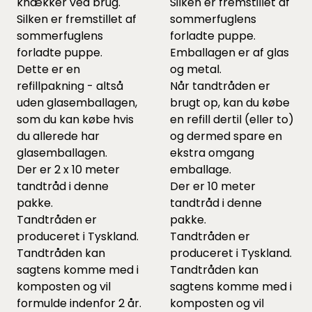
knækker ved brug.
Silken er fremstillet af
Silken er fremstillet af
sommerfuglens
sommerfuglens
forladte puppe.
forladte puppe.
Emballagen er af glas
Dette er en
og metal.
refillpakning - altså
Når tandtråden er
uden glasemballagen,
brugt op, kan du købe
som du kan købe hvis
en refill dertil (eller to)
du allerede har
og dermed spare en
glasemballagen.
ekstra omgang
Der er 2 x 10 meter
emballage.
tandtråd i denne
Der er 10 meter
pakke.
tandtråd i denne
Tandtråden er
pakke.
produceret i Tyskland.
Tandtråden er
Tandtråden kan
produceret i Tyskland.
sagtens komme med i
Tandtråden kan
komposten og vil
sagtens komme med i
formulde indenfor 2 år.
komposten og vil