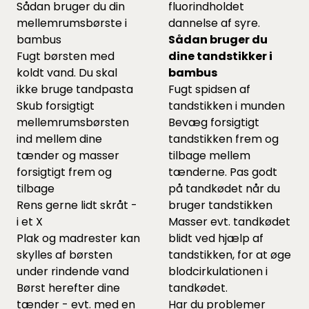
Sådan bruger du din
fluorindholdet
mellemrumsbørste i
dannelse af syre.
bambus
Sådan bruger du
Fugt børsten med
dine tandstikker i
koldt vand. Du skal
bambus
ikke bruge tandpasta
Fugt spidsen af
Skub forsigtigt
tandstikken i munden
mellemrumsbørsten
Bevæg forsigtigt
ind mellem dine
tandstikken frem og
tænder og masser
tilbage mellem
forsigtigt frem og
tænderne. Pas godt
tilbage
på tandkødet når du
Rens gerne lidt skråt -
bruger tandstikken
i et X
Masser evt. tandkødet
Plak og madrester kan
blidt ved hjælp af
skylles af børsten
tandstikken, for at øge
under rindende vand
blodcirkulationen i
Børst herefter dine
tandkødet.
tænder - evt. med en
Har du problemer