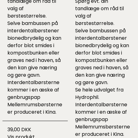
tandlæge om råd til
Spørg evt. din
valg af
tandlæge om råd til
børstestørrelse.
valg af
Selve bambussen på
børstestørrelse.
interdentalbørstener
Selve bambussen på
bionedbrydelig og kan
interdentalbørstener
derfor blot smides i
bionedbrydelig og kan
kompostbunken eller
derfor blot smides i
graves ned i haven, så
kompostbunken eller
den kan give næring
graves ned i haven, så
og gøre gavn.
den kan give næring
Interdentalbørsterne
og gøre gavn.
kommer i en æske af
Se hele udvalget fra
genbrugspap
Hydrophil.
Mellemrumsbørsterne
Interdentalbørsterne
er produceret i Kina.
kommer i en æske af
genbrugspap
Mellemrumsbørsterne
39,00 DKK
er produceret i Kina.
Vis produkt