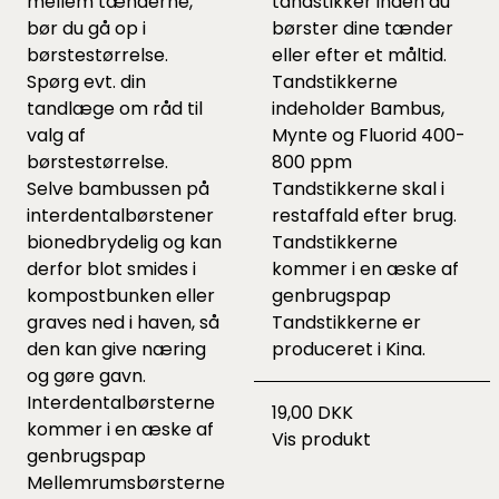
mellem tænderne,
tandstikker inden du
bør du gå op i
børster dine tænder
børstestørrelse.
eller efter et måltid.
Spørg evt. din
Tandstikkerne
tandlæge om råd til
indeholder Bambus,
valg af
Mynte og Fluorid 400-
børstestørrelse.
800 ppm
Selve bambussen på
Tandstikkerne skal i
interdentalbørstener
restaffald efter brug.
bionedbrydelig og kan
Tandstikkerne
derfor blot smides i
kommer i en æske af
kompostbunken eller
genbrugspap
graves ned i haven, så
Tandstikkerne er
den kan give næring
produceret i Kina.
og gøre gavn.
Interdentalbørsterne
19,00 DKK
kommer i en æske af
Vis produkt
genbrugspap
Mellemrumsbørsterne