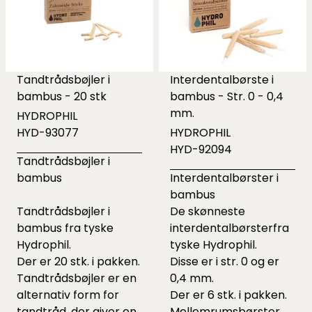
Tandtrådsbøjler i
Interdentalbørste i
bambus - 20 stk
bambus - Str. 0 - 0,4
mm.
HYDROPHIL
HYD-93077
HYDROPHIL
HYD-92094
Tandtrådsbøjler i
bambus
Interdentalbørster i
bambus
Tandtrådsbøjler i
De skønneste
bambus fra tyske
interdentalbørsterfra
Hydrophil.
tyske Hydrophil.
Der er 20 stk. i pakken.
Disse er i str. 0 og er
Tandtrådsbøjler er en
0,4 mm.
alternativ form for
Der er 6 stk. i pakken.
tandtråd, der giver en
Mellemrumsbørster