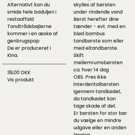
Alternativt kan du
skylles af børsten
smide hele baduljen i
under rindende vand
restaaffald
Børst herefter dine
Tandtrådsbøjlerne
tænder - evt. med en
kommer i en æske af
blød bambus
genbrugspap
tandbørste som eller
De er produceret i
med eltandbørste.
Kina.
Skift
mellemrumsbørsten
ca. hver 14 dag
39,00 DKK
OBS. Pres ikke
Vis produkt
interdentalbørsten
igennem tandkødet,
da tandkødet kan
tage skade af det.
Er børsten for stor bør
du vælge en mindre
udgave eller en anden
løsning.