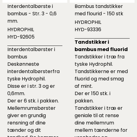
Interdentalbørste i
Bambus tandstikker
bambus - Str. 3 - 0,6
med flourid - 150 stk
mm.
HYDROPHIL
HYDROPHIL
HYD-93336
HYD-92605
Tandstikker i
Interdentalbørster i
bambus med fluorid
bambus
Tandstikker i træ fra
Deskønneste
tyske Hydrophil.
interdentalbørsterfra
Tandstikkerne er med
tyske Hydrophil.
fluorid og med smag
Disse er i str. 3 og er
af mint.
0,6mm.
Der er 150 stk. i
Der er 6 stk. i pakken.
pakken.
Mellemrumsbørster
Tandstikker i træ er
giver en grundig
geniale til at rense
rensning af dine
dine mellemrum
tænder og dit
mellem tænderne for