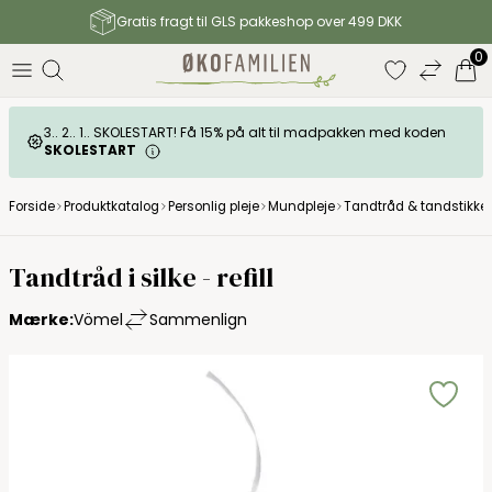
Gratis fragt til GLS pakkeshop over 499 DKK
0
3.. 2.. 1.. SKOLESTART! Få 15% på alt til madpakken med koden
SKOLESTART
Forside
Produktkatalog
Personlig pleje
Mundpleje
Tandtråd & tandstikker
Tandtråd i silke - refill
Mærke:
Vömel
Sammenlign