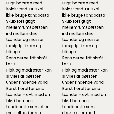
Fugt børsten med
Fugt børsten med
koldt vand. Du skal
koldt vand. Du skal
ikke bruge tandpasta
ikke bruge tandpasta
Skub forsigtigt
Skub forsigtigt
mellemrumsbørsten
mellemrumsbørsten
ind mellem dine
ind mellem dine
tænder og masser
tænder og masser
forsigtigt frem og
forsigtigt frem og
tilbage
tilbage
Rens gerne lidt skråt -
Rens gerne lidt skråt -
i et X
i et X
Plak og madrester kan
Plak og madrester kan
skylles af børsten
skylles af børsten
under rindende vand
under rindende vand
Børst herefter dine
Børst herefter dine
tænder - evt. med en
tænder - evt. med en
blød bambus
blød bambus
tandbørste som eller
tandbørste som
med eltandbørste.
denne eller med