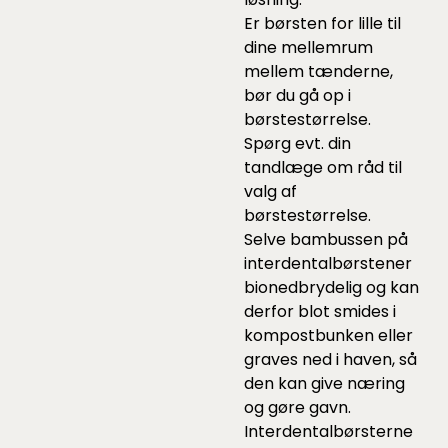
Er børsten for lille til
dine mellemrum
mellem tænderne,
bør du gå op i
børstestørrelse.
Spørg evt. din
tandlæge om råd til
valg af
børstestørrelse.
Selve bambussen på
interdentalbørstener
bionedbrydelig og kan
derfor blot smides i
kompostbunken eller
graves ned i haven, så
den kan give næring
og gøre gavn.
Interdentalbørsterne