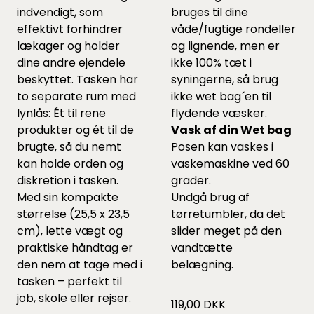
indvendigt, som
bruges til dine
effektivt forhindrer
våde/fugtige rondeller
lækager og holder
og lignende, men er
dine andre ejendele
ikke 100% tæt i
beskyttet. Tasken har
syningerne, så brug
to separate rum med
ikke wet bag´en til
lynlås: Ét til rene
flydende væsker.
produkter og ét til de
Vask af din Wet bag
brugte, så du nemt
Posen kan vaskes i
kan holde orden og
vaskemaskine ved 60
diskretion i tasken.
grader.
Med sin kompakte
Undgå brug af
størrelse (25,5 x 23,5
tørretumbler, da det
cm), lette vægt og
slider meget på den
praktiske håndtag er
vandtætte
den nem at tage med i
belægning.
tasken – perfekt til
job, skole eller rejser.
119,00 DKK