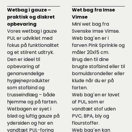
Wetbag i gauze –
Wet bag fra Imse
praktisk og diskret
Vimse
opbevaring
Mini wet bag fra
Vores wetbag i gauze
Svenske Imse Vimse.
PUL er udviklet med
Web bag´en er i
fokus på funktionalitet
farven Pink Sprinkle og
og et stilrent udtryk.
måler 20x15 cm.
Den er ideel til
Brug den til dine
opbevaring af
brugte stofbind eller til
genanvendelige
bomuldsrondeller eller
hygiejneprodukter
klude når du er på
som stofbind og
farten.
trusseindlæg – både
Web bag´en er lavet
hjemme og på farten.
af PUL, som er
Wetbagen er syet i
vandtæt stof uden
blød og luftig gauze på
PVC, BPA, bly og
ydersiden og har en
flourstoffer.
vandtæt PUL-foring
Web bag´en kan