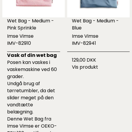
Wet Bag - Medium -
Wet Bag - Medium -
Pink Sprinkle
Blue
Imse Vimse
Imse Vimse
IMV-82910
IMV-82941
Vask af din wet bag
129,00 DKK
Posen kan vaskes i
Vis produkt
vaskemaskine ved 60
grader.
Undgå brug af
tørretumbler, da det
slider meget på den
vandtætte
belægning.
Denne Wet Bag fra
Imse Vimse er OEKO-