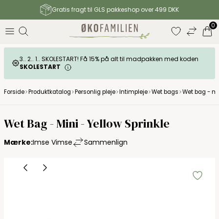
Gratis fragt til GLS pakkeshop over 499 DKK
0
3.. 2.. 1.. SKOLESTART! Få 15% på alt til madpakken med koden
SKOLESTART
Forside
Produktkatalog
Personlig pleje
Intimpleje
Wet bags
Wet bag - min
Imse Vimse
Wet Bag - Mini - Yellow Sprinkle
Mærke:
Imse Vimse
Sammenlign