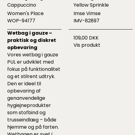
Cappuccino
Yellow Sprinkle
Women's Place
Imse Vimse
WOP-94177
IMV-82897
Wetbag i gauze –
109,00 DKK
praktisk og diskret
Vis produkt
opbevaring
Vores wetbag i gauze
PUL er udviklet med
fokus på funktionalitet
og et stilrent udtryk.
Den er ideel til
opbevaring af
genanvendelige
hygiejneprodukter
som stofbind og
trusseindlæg – både
hjemme og på farten.
Wetbagen er syet i