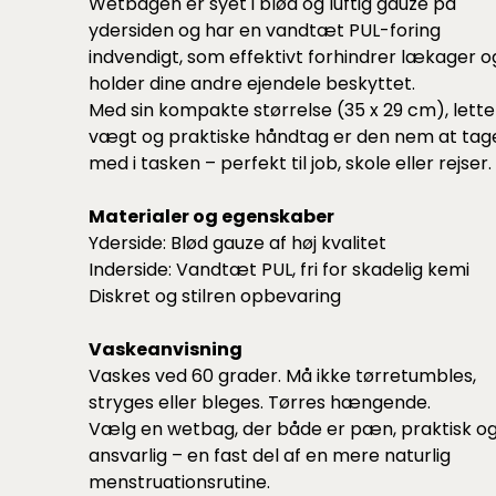
Wetbagen er syet i blød og luftig gauze på
ydersiden og har en vandtæt PUL-foring
indvendigt, som effektivt forhindrer lækager o
holder dine andre ejendele beskyttet.
Med sin kompakte størrelse (35 x 29 cm), lette
vægt og praktiske håndtag er den nem at tag
med i tasken – perfekt til job, skole eller rejser.
Materialer og egenskaber
Yderside: Blød gauze af høj kvalitet
Inderside: Vandtæt PUL, fri for skadelig kemi
Diskret og stilren opbevaring
Vaskeanvisning
Vaskes ved 60 grader. Må ikke tørretumbles,
stryges eller bleges. Tørres hængende.
Vælg en wetbag, der både er pæn, praktisk o
ansvarlig – en fast del af en mere naturlig
menstruationsrutine.