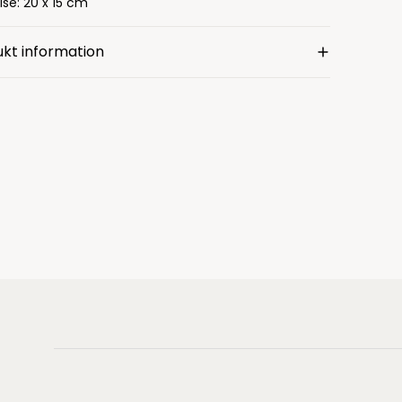
lse: 20 x 15 cm
kt information