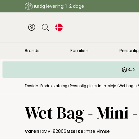
Hurtig levering: 1-2 dage
Brands
Familien
Personlig
3.. 2
Forside
Produktkatalog
Personlig pleje
Intimpleje
Wet bags
Imse Vimse
Wet Bag - Mini -
Varenr:
IMV-82866
Mærke:
Imse Vimse