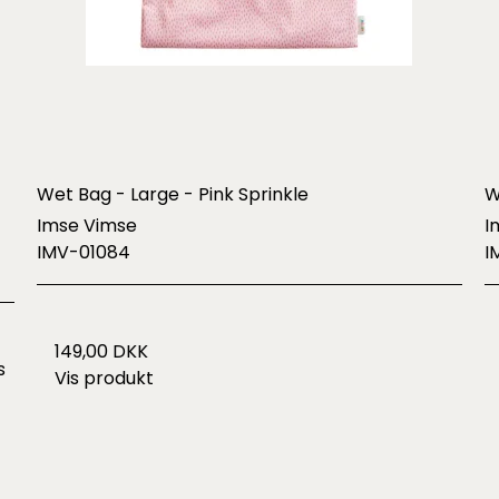
Wet Bag - Large - Pink Sprinkle
W
Imse Vimse
I
IMV-01084
I
149,00 DKK
s
Vis produkt