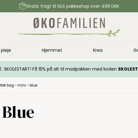
Gratis fragt til GLS pakkeshop over 499 DKK
 pleje
Hjemmet
Krea
G
.. 1.. SKOLESTART! Få 15% på alt til madpakken med koden
SKOLES
Wet bag - mini - blue
 Blue