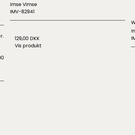
Imse Vimse
IMV-82941
W
I
r.
I
129,00 DKK
Vis produkt
00