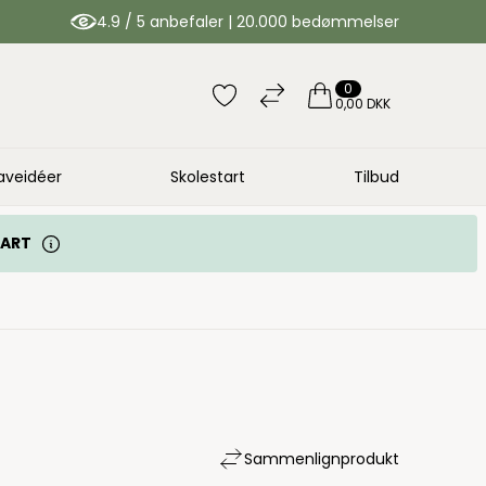
4.9 / 5 anbefaler | 20.000 bedømmelser
0
0,00 DKK
aveidéer
Skolestart
Tilbud
TART
Sammenlign
produkt