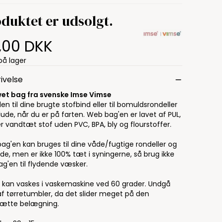
duktet er udsolgt.
9,00 DKK
på lager
ivelse
wet bag fra svenske Imse Vimse
en til dine brugte stofbind eller til bomuldsrondeller
klude, når du er på farten. Web bag'en er lavet af PUL,
r vandtæt stof uden PVC, BPA, bly og flourstoffer.
ag'en kan bruges til dine våde/fugtige rondeller og
de, men er ikke 100% tæt i syningerne, så brug ikke
ag'en til flydende væsker.
 kan vaskes i vaskemaskine ved 60 grader. Undgå
af tørretumbler, da det slider meget på den
ætte belægning.