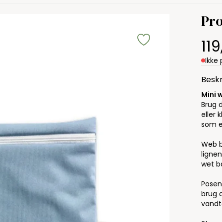
Pro
11
Ikke 
Beskr
Mini 
Brug d
eller 
som e
Web b
lignen
wet b
Posen
brug 
vandt