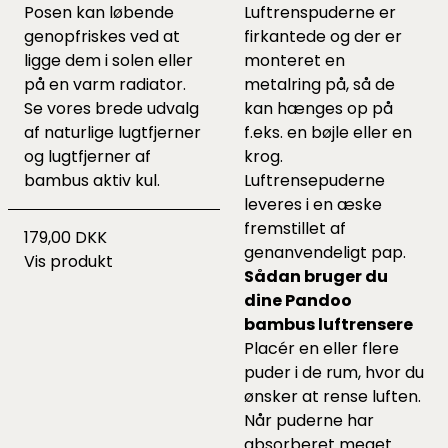
Posen kan løbende
Luftrenspuderne er
genopfriskes ved at
firkantede og der er
ligge dem i solen eller
monteret en
på en varm radiator.
metalring på, så de
Se vores brede udvalg
kan hænges op på
af naturlige lugtfjerner
f.eks. en bøjle eller en
og lugtfjerner af
krog.
bambus aktiv kul.
Luftrensepuderne
leveres i en æske
fremstillet af
179,00 DKK
genanvendeligt pap.
Vis produkt
Sådan bruger du
dine Pandoo
bambus luftrensere
Placér en eller flere
puder i de rum, hvor du
ønsker at rense luften.
Når puderne har
absorberet meget