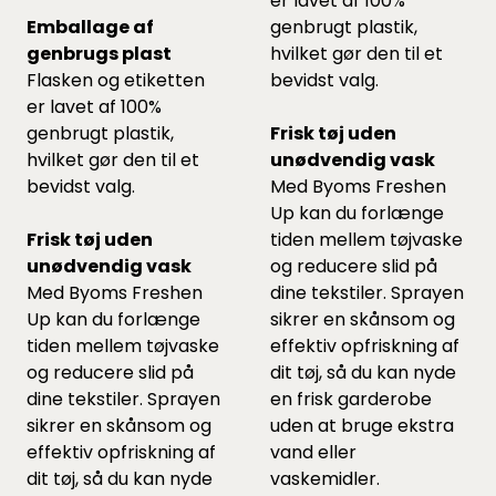
er lavet af 100%
Emballage af
genbrugt plastik,
genbrugs plast
hvilket gør den til et
Flasken og etiketten
bevidst valg.
er lavet af 100%
genbrugt plastik,
Frisk tøj uden
hvilket gør den til et
unødvendig vask
bevidst valg.
Med Byoms Freshen
Up kan du forlænge
Frisk tøj uden
tiden mellem tøjvaske
unødvendig vask
og reducere slid på
Med Byoms Freshen
dine tekstiler. Sprayen
Up kan du forlænge
sikrer en skånsom og
tiden mellem tøjvaske
effektiv opfriskning af
og reducere slid på
dit tøj, så du kan nyde
dine tekstiler. Sprayen
en frisk garderobe
sikrer en skånsom og
uden at bruge ekstra
effektiv opfriskning af
vand eller
dit tøj, så du kan nyde
vaskemidler.