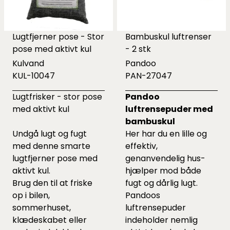
Lugtfjerner pose - Stor
Bambuskul luftrenser
pose med aktivt kul
- 2 stk
Kulvand
Pandoo
KUL-10047
PAN-27047
Lugtfrisker - stor pose
Pandoo
med aktivt kul
luftrensepuder med
bambuskul
Undgå lugt og fugt
Her har du en lille og
med denne smarte
effektiv,
lugtfjerner pose med
genanvendelig hus-
aktivt kul.
hjælper mod både
Brug den til at friske
fugt og dårlig lugt.
op i bilen,
Pandoos
sommerhuset,
luftrensepuder
klædeskabet eller
indeholder nemlig