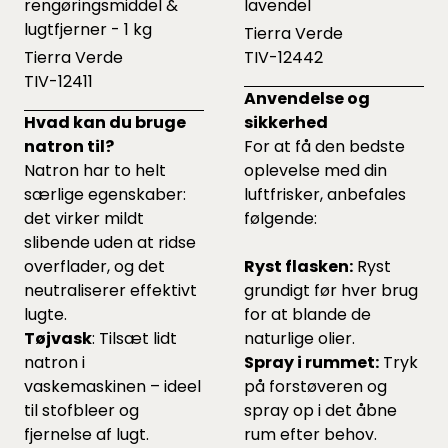
rengøringsmiddel &
lavendel
lugtfjerner - 1 kg
Tierra Verde
Tierra Verde
TIV-12442
TIV-12411
Anvendelse og
Hvad kan du bruge
sikkerhed
natron til?
For at få den bedste
Natron har to helt
oplevelse med din
særlige egenskaber:
luftfrisker, anbefales
det virker mildt
følgende:
slibende uden at ridse
overflader, og det
Ryst flasken:
Ryst
neutraliserer effektivt
grundigt før hver brug
lugte.
for at blande de
Tøjvask
: Tilsæt lidt
naturlige olier.
natron i
Spray i rummet:
Tryk
vaskemaskinen – ideel
på forstøveren og
til stofbleer og
spray op i det åbne
fjernelse af lugt.
rum efter behov.