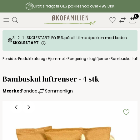
Gratis fragt til GLS pakkeshop over 499 DKK
0
3.. 2.. 1.. SKOLESTART! Få 15% på alt til madpakken med koden
SKOLESTART
Forside
Produktkatalog
Hjemmet
Rengøring
Lugtfjerner
Bambuskul luftr
Bambuskul luftrenser - 4 stk
Mærke:
Pandoo
Sammenlign