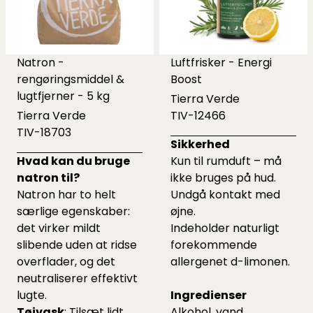
Natron -
Luftfrisker - Energi
rengøringsmiddel &
Boost
lugtfjerner - 5 kg
Tierra Verde
Tierra Verde
TIV-12466
TIV-18703
Sikkerhed
Hvad kan du bruge
Kun til rumduft – må
natron til?
ikke bruges på hud.
Natron har to helt
Undgå kontakt med
særlige egenskaber:
øjne.
det virker mildt
Indeholder naturligt
slibende uden at ridse
forekommende
overflader, og det
allergenet d-limonen.
neutraliserer effektivt
lugte.
Ingredienser
Tøjvask
: Tilsæt lidt
Alkohol, vand,