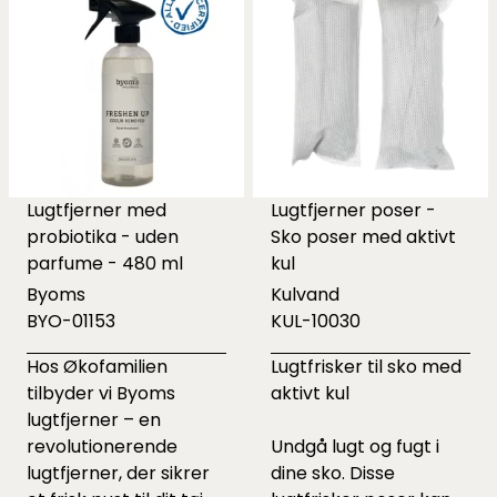
Lugtfjerner med
Lugtfjerner poser -
probiotika - uden
Sko poser med aktivt
parfume - 480 ml
kul
Byoms
Kulvand
BYO-01153
KUL-10030
Hos Økofamilien
Lugtfrisker til sko med
tilbyder vi Byoms
aktivt kul
lugtfjerner – en
revolutionerende
Undgå lugt og fugt i
lugtfjerner, der sikrer
dine sko. Disse