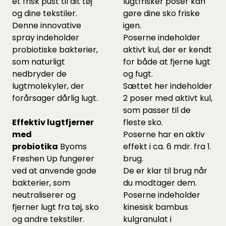
et frisk pust til dit tøj
lugtfrisker poser kan
og dine tekstiler.
gøre dine sko friske
Denne innovative
igen.
spray indeholder
Poserne indeholder
probiotiske bakterier,
aktivt kul, der er kendt
som naturligt
for både at fjerne lugt
nedbryder de
og fugt.
lugtmolekyler, der
Sættet her indeholder
forårsager dårlig lugt.
2 poser med aktivt kul,
som passer til de
Effektiv lugtfjerner
fleste sko.
med
Poserne har en aktiv
probiotika
Byoms
effekt i ca. 6 mdr. fra 1.
Freshen Up fungerer
brug.
ved at anvende gode
De er klar til brug når
bakterier, som
du modtager dem.
neutraliserer og
Poserne indeholder
fjerner lugt fra tøj, sko
kinesisk bambus
og andre tekstiler.
kulgranulat i