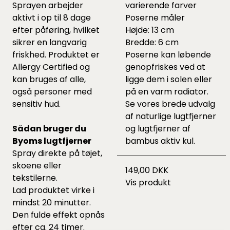
Sprayen arbejder
varierende farver
aktivt i op til 8 dage
Poserne måler
efter påføring, hvilket
Højde: 13 cm
sikrer en langvarig
Bredde: 6 cm
friskhed. Produktet er
Poserne kan løbende
Allergy Certified og
genopfriskes ved at
kan bruges af alle,
ligge dem i solen eller
også personer med
på en varm radiator.
sensitiv hud.
Se vores brede udvalg
af naturlige lugtfjerner
Sådan bruger du
og lugtfjerner af
Byoms lugtfjerner
bambus aktiv kul.
Spray direkte på tøjet,
skoene eller
149,00 DKK
tekstilerne.
Vis produkt
Lad produktet virke i
mindst 20 minutter.
Den fulde effekt opnås
efter ca. 24 timer.