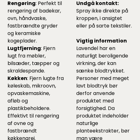
Rengøring
: Perfekt til
Undgå kontakt:
rengøring af badekar,
Spray ikke direkte på
ovn, håndvaske,
kroppen, i ansigtet
fastbrændte gryder
eller på sarte tekstiler.
og keramiske
kogeplader.
Vigtig information
Lugtfjerning
: Fjern
Lavendel har en
lugt fra møbler,
naturligt beroligende
bilsæder, tæpper og
virkning, der kan
skraldespande.
sænke blodtrykket.
Køkken
: Fjern lugte fra
Personer med meget
køleskab, mikroovn,
lavt blodtryk bør
opvaskemaskine,
derfor anvende
afløb og
produktet med
plastikbeholdere.
forsigtighed. Da
Effektivt til rengøring
produktet indeholder
af ovne og
naturlige
fastbrændt
planteekstrakter, bør
køkkengrej.
man være