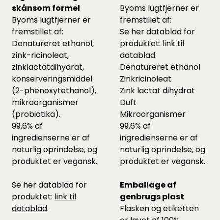
skånsom formel
Byoms lugtfjerner er
Byoms lugtfjerner er
fremstillet af:
fremstillet af:
Se her datablad for
Denatureret ethanol,
produktet:
link til
zink-ricinoleat,
datablad
.
zinklactatdihydrat,
Denatureret ethanol
konserveringsmiddel
Zinkricinoleat
(2-phenoxytethanol),
Zink lactat dihydrat
mikroorganismer
Duft
(probiotika).
Mikroorganismer
99,6% af
99,6% af
ingredienserne er af
ingredienserne er af
naturlig oprindelse, og
naturlig oprindelse, og
produktet er vegansk.
produktet er vegansk.
Se her datablad for
Emballage af
produktet:
link til
genbrugs plast
datablad
.
Flasken og etiketten