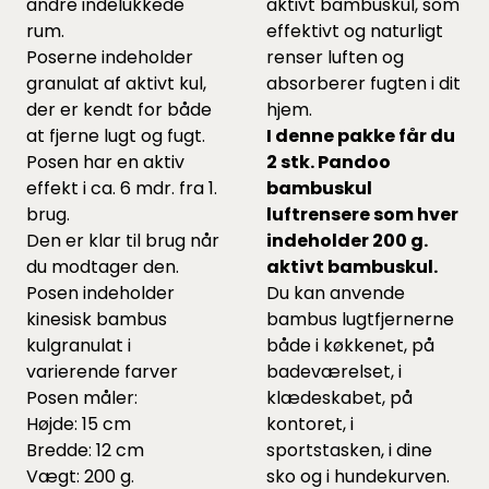
andre indelukkede
aktivt bambuskul, som
rum.
effektivt og naturligt
Poserne indeholder
renser luften og
granulat af aktivt kul,
absorberer fugten i dit
der er kendt for både
hjem.
at fjerne lugt og fugt.
I denne pakke får du
Posen har en aktiv
2 stk. Pandoo
effekt i ca. 6 mdr. fra 1.
bambuskul
brug.
luftrensere som hver
Den er klar til brug når
indeholder 200 g.
du modtager den.
aktivt bambuskul.
Posen indeholder
Du kan anvende
kinesisk bambus
bambus lugtfjernerne
kulgranulat i
både i køkkenet, på
varierende farver
badeværelset, i
Posen måler:
klædeskabet, på
Højde: 15 cm
kontoret, i
Bredde: 12 cm
sportstasken, i dine
Vægt: 200 g.
sko og i hundekurven.