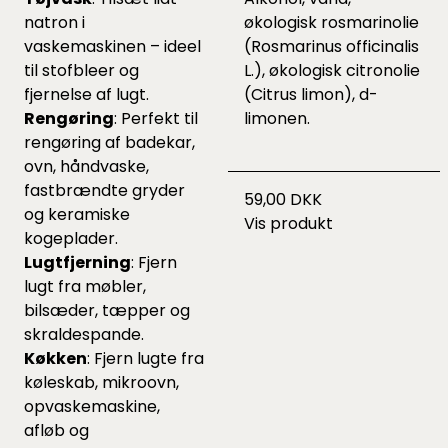
natron i
økologisk rosmarinolie
vaskemaskinen – ideel
(Rosmarinus officinalis
til stofbleer og
L.), økologisk citronolie
fjernelse af lugt.
(Citrus limon), d-
Rengøring
: Perfekt til
limonen.
rengøring af badekar,
ovn, håndvaske,
fastbrændte gryder
59,00 DKK
og keramiske
Vis produkt
kogeplader.
Lugtfjerning
: Fjern
lugt fra møbler,
bilsæder, tæpper og
skraldespande.
Køkken
: Fjern lugte fra
køleskab, mikroovn,
opvaskemaskine,
afløb og