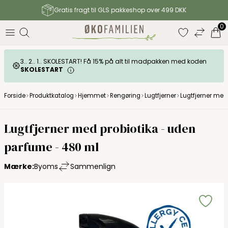
Gratis fragt til GLS pakkeshop over 499 DKK
0
3.. 2.. 1.. SKOLESTART! Få 15% på alt til madpakken med koden
SKOLESTART
Forside
Produktkatalog
Hjemmet
Rengøring
Lugtfjerner
Lugtfjerner med
Byoms
Lugtfjerner med probiotika - uden
parfume - 480 ml
Mærke:
Byoms
Sammenlign