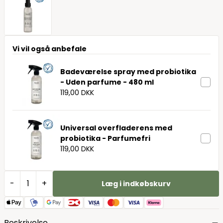
Vi vil også anbefale
Badeværelse spray med probiotika
- Uden parfume - 480 ml
119,00 DKK
Universal overfladerens med
probiotika - Parfumefri
119,00 DKK
-
+
Læg i indkøbskurv
Beskrivelse