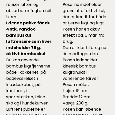
renser luften og
Poserne indeholder
absorberer fugten i dit
granulat af aktivt kul,
hjem.
der er kendt for både
I denne pakke får du
at fjerne lugt og fugt.
4 stk. Pandoo
Posen har en aktiv
bambuskul
effekt i ca. 6 mdr. fra 1.
luftrensere som hver
brug.
indeholder 75 g.
Den er klar til brug når
aktivt bambuskul.
du modtager den.
Du kan anvende
Posen indeholder
bambus lugtfjernerne
kinesisk bambus
både i køkkenet, på
kulgranulat i
badeværelset, i
varierende farver
klædeskabet, på
Posen måler:
kontoret, i
Højde: 15 cm
sportstasken, i dine
Bredde: 12 cm
sko og i hundekurven.
Vægt: 200 g.
Luftrenspuderne er
Posen kan løbende