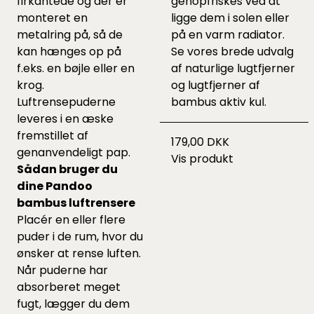
firkantede og der er
genopfriskes ved at
monteret en
ligge dem i solen eller
metalring på, så de
på en varm radiator.
kan hænges op på
Se vores brede udvalg
f.eks. en bøjle eller en
af naturlige lugtfjerner
krog.
og lugtfjerner af
Luftrensepuderne
bambus aktiv kul.
leveres i en æske
fremstillet af
179,00 DKK
genanvendeligt pap.
Vis produkt
Sådan bruger du
dine Pandoo
bambus luftrensere
Placér en eller flere
puder i de rum, hvor du
ønsker at rense luften.
Når puderne har
absorberet meget
fugt, lægger du dem