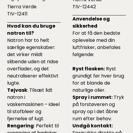
Tierra Verde
TIV-12442
TIV-12411
Anvendelse og
Hvad kan du bruge
sikkerhed
natron til?
For at få den bedste
Natron har to helt
oplevelse med din
særlige egenskaber:
luftfrisker, anbefales
det virker mildt
følgende:
slibende uden at ridse
overflader, og det
Ryst flasken:
Ryst
neutraliserer effektivt
grundigt før hver brug
lugte.
for at blande de
Tøjvask
: Tilsæt lidt
naturlige olier.
natron i
Spray i rummet:
Tryk
vaskemaskinen – ideel
på forstøveren og
til stofbleer og
spray op i det åbne
fjernelse af lugt.
rum efter behov.
Rengøring
: Perfekt til
Undgå kontakt:
rengøring af badekar,
Spray ikke direkte på