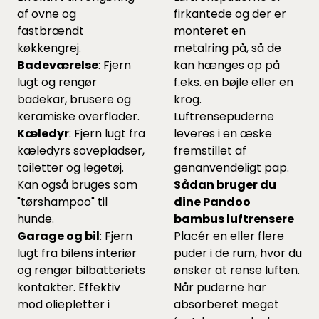
af ovne og
firkantede og der er
fastbrændt
monteret en
køkkengrej.
metalring på, så de
Badeværelse
: Fjern
kan hænges op på
lugt og rengør
f.eks. en bøjle eller en
badekar, brusere og
krog.
keramiske overflader.
Luftrensepuderne
Kæledyr
: Fjern lugt fra
leveres i en æske
kæledyrs sovepladser,
fremstillet af
toiletter og legetøj.
genanvendeligt pap.
Kan også bruges som
Sådan bruger du
"tørshampoo" til
dine Pandoo
hunde.
bambus luftrensere
Garage og bil
: Fjern
Placér en eller flere
lugt fra bilens interiør
puder i de rum, hvor du
og rengør bilbatteriets
ønsker at rense luften.
kontakter. Effektiv
Når puderne har
mod oliepletter i
absorberet meget