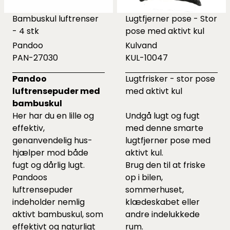
Bambuskul luftrenser
Lugtfjerner pose - Stor
- 4 stk
pose med aktivt kul
Pandoo
Kulvand
PAN-27030
KUL-10047
Pandoo
Lugtfrisker - stor pose
luftrensepuder med
med aktivt kul
bambuskul
Her har du en lille og
Undgå lugt og fugt
effektiv,
med denne smarte
genanvendelig hus-
lugtfjerner pose med
hjælper mod både
aktivt kul.
fugt og dårlig lugt.
Brug den til at friske
Pandoos
op i bilen,
luftrensepuder
sommerhuset,
indeholder nemlig
klædeskabet eller
aktivt bambuskul, som
andre indelukkede
effektivt og naturligt
rum.