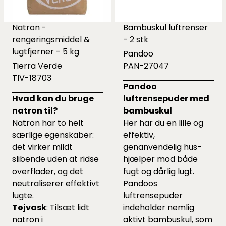
Natron -
Bambuskul luftrenser
rengøringsmiddel &
- 2 stk
lugtfjerner - 5 kg
Pandoo
Tierra Verde
PAN-27047
TIV-18703
Pandoo
Hvad kan du bruge
luftrensepuder med
natron til?
bambuskul
Natron har to helt
Her har du en lille og
særlige egenskaber:
effektiv,
det virker mildt
genanvendelig hus-
slibende uden at ridse
hjælper mod både
overflader, og det
fugt og dårlig lugt.
neutraliserer effektivt
Pandoos
lugte.
luftrensepuder
Tøjvask
: Tilsæt lidt
indeholder nemlig
natron i
aktivt bambuskul, som