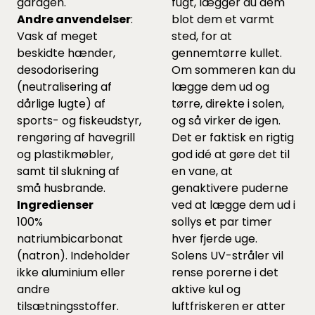
garagen.
fugt, lægger du dem
Andre anvendelser
:
blot dem et varmt
Vask af meget
sted, for at
beskidte hænder,
gennemtørre kullet.
desodorisering
Om sommeren kan du
(neutralisering af
lægge dem ud og
dårlige lugte) af
tørre, direkte i solen,
sports- og fiskeudstyr,
og så virker de igen.
rengøring af havegrill
Det er faktisk en rigtig
og plastikmøbler,
god idé at gøre det til
samt til slukning af
en vane, at
små husbrande.
genaktivere puderne
Ingredienser
ved at lægge dem ud i
100%
sollys et par timer
natriumbicarbonat
hver fjerde uge.
(natron). Indeholder
Solens UV-stråler vil
ikke aluminium eller
rense porerne i det
andre
aktive kul og
tilsætningsstoffer.
luftfriskeren er atter