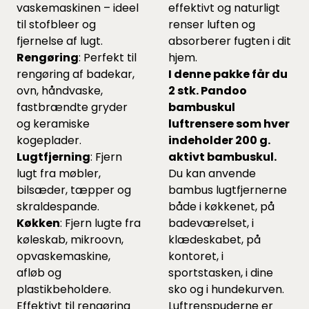
vaskemaskinen – ideel
effektivt og naturligt
til stofbleer og
renser luften og
fjernelse af lugt.
absorberer fugten i dit
Rengøring
: Perfekt til
hjem.
rengøring af badekar,
I denne pakke får du
ovn, håndvaske,
2 stk. Pandoo
fastbrændte gryder
bambuskul
og keramiske
luftrensere som hver
kogeplader.
indeholder 200 g.
Lugtfjerning
: Fjern
aktivt bambuskul.
lugt fra møbler,
Du kan anvende
bilsæder, tæpper og
bambus lugtfjernerne
skraldespande.
både i køkkenet, på
Køkken
: Fjern lugte fra
badeværelset, i
køleskab, mikroovn,
klædeskabet, på
opvaskemaskine,
kontoret, i
afløb og
sportstasken, i dine
plastikbeholdere.
sko og i hundekurven.
Effektivt til rengøring
Luftrenspuderne er