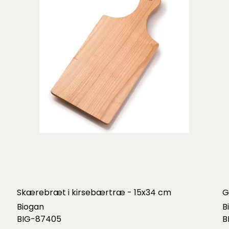
Skærebræt i kirsebærtræ - 15x34 cm
G
Biogan
B
BIG-87405
B