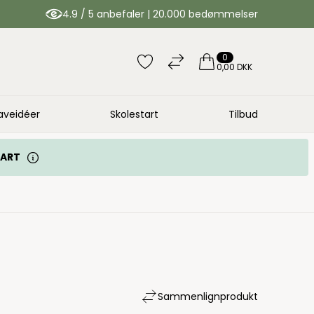
4.9 / 5 anbefaler | 20.000 bedømmelser
0
0,00 DKK
aveidéer
Skolestart
Tilbud
TART
Sammenlign
produkt