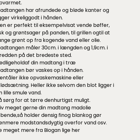
pvarmet.
adtangen har afrundede og bløde kanter og
igger virkeliggodt i hånden.
en er perfekt til eksempelvisat vende bøffer,
isk og grøntsager på panden, til grillen ogtil at
ange grønt op fra kogende vand eller olie.
adtangen måler 30cm. i længden og 1,9cm. i
redden på det bredeste sted.
edligeholdaf din madtang i træ
adtangen bør vaskes op i hånden.
entåler ikke opvaskemaskine eller
blødsætning. Heller ikke selvom den blot ligger i
n lille smule vand.
å sørg for at tørre denhurtigst muligt.
iv meget gerne din madtang madolie
øbende,så holder densig finog blankog gør
enmere modstandsdygtig overfor vand osv.
e meget mere fra Biogan lige
her