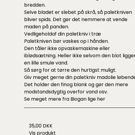
bredden.
Selve bladet er slebet på skrå, så paletkniven
bliver spids. Det gør det nemmere at vende
maden på panden.
Vedligeholdaf din paletkniv i træ
Paletkniven bør vaskes op i hånden.
Den tåler ikke opvaskemaskine eller
iblødsætning. Heller ikke selvom den blot ligger
en lille smule vand.
Så sørg for at tørre den hurtigst muligt.
Giv meget gerne din paletkniv madolie løbende
Det holder den finog blank og gør den mere
modstandsdygtig overfor vand osv.
Se meget mere fra Biogan lige
her
35,00 DKK
Vis produkt