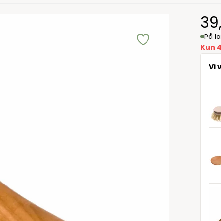
39
På l
Kun 4
Vi 