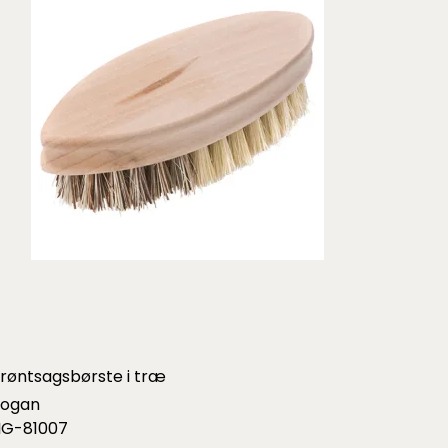
røntsagsbørste i træ
iogan
IG-81007