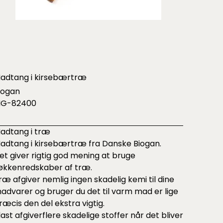
adtang i kirsebærtræ
iogan
IG-82400
adtang i træ
adtang i kirsebærtræ fra Danske Biogan.
et giver rigtig god mening at bruge
økkenredskaber af træ.
ræ afgiver nemlig ingen skadelig kemi til dine
advarer og bruger du det til varm mad er lige
ræcis den del ekstra vigtig.
last afgiverflere skadelige stoffer når det bliver