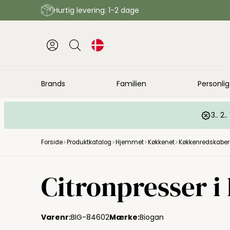
Hurtig levering: 1-2 dage
Brands
Familien
Personlig
3.. 2
Forside
Produktkatalog
Hjemmet
Køkkenet
Køkkenredskaber
Citronpresser i
Varenr:
BIG-84602
Mærke:
Biogan