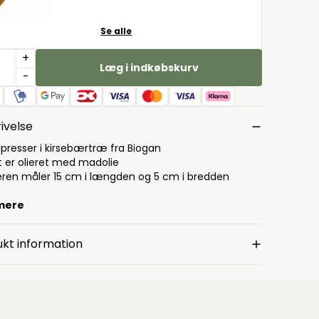
Se alle
+
Læg i indkøbskurv
-
ivelse
npresser i kirsebærtræ fra Biogan
 er olieret med madolie
eren måler 15 cm i længden og 5 cm i bredden
mere
kt information