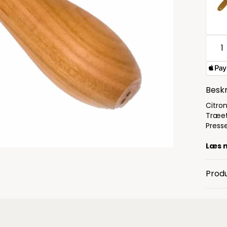
Beskr
Citro
Træet
Press
Læs 
Produ