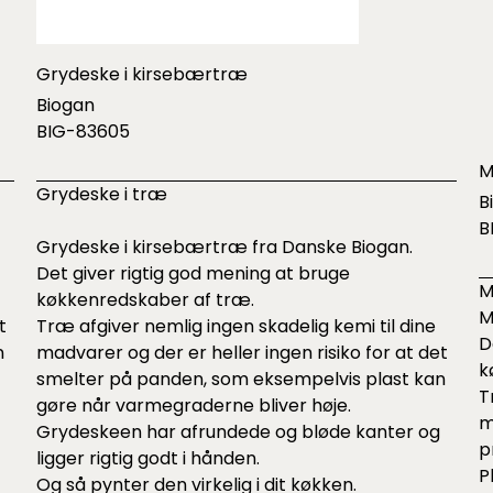
Grydeske i kirsebærtræ
Biogan
BIG-83605
M
Grydeske i træ
B
B
Grydeske i kirsebærtræ fra Danske Biogan.
Det giver rigtig god mening at bruge
M
køkkenredskaber af træ.
M
t
Træ afgiver nemlig ingen skadelig kemi til dine
D
n
madvarer og der er heller ingen risiko for at det
k
smelter på panden, som eksempelvis plast kan
T
gøre når varmegraderne bliver høje.
m
Grydeskeen har afrundede og bløde kanter og
p
ligger rigtig godt i hånden.
P
Og så pynter den virkelig i dit køkken.