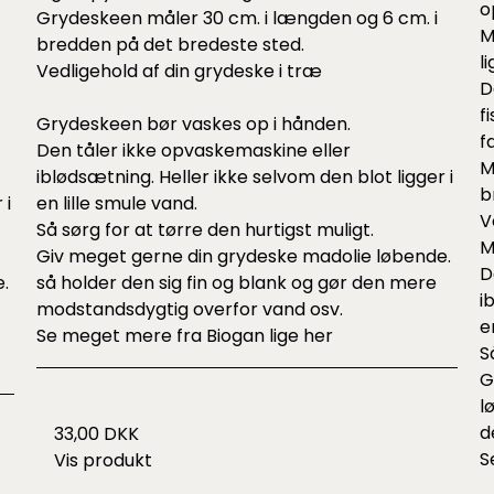
o
Grydeskeen måler 30 cm. i længden og 6 cm. i
M
bredden på det bredeste sted.
l
Vedligehold af din grydeske i træ
D
f
Grydeskeen bør vaskes op i hånden.
f
Den tåler ikke opvaskemaskine eller
M
iblødsætning. Heller ikke selvom den blot ligger i
b
 i
en lille smule vand.
V
Så sørg for at tørre den hurtigst muligt.
M
Giv meget gerne din grydeske madolie løbende.
D
.
så holder den sig fin og blank og gør den mere
i
modstandsdygtig overfor vand osv.
e
Se meget mere fra Biogan lige
her
S
G
l
d
33,00 DKK
S
Vis produkt