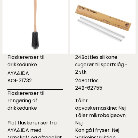
Flaskerenser til
24Bottles silikone
drikkedunke
sugerør til sportslåg -
2 stk
AYA&IDA
AOI-31732
24Bottles
24B-62755
Flaskerenser til
rengøring af
Tåler
drikkedunke
opvaskemaskine: Nej
Tåler mikrobølgeovn:
Flot flaskerenser fra
Nej
AYA&IDA med
Kan gå i fryser: Nej
træskaft og aftageligt
Vaskeinstruktion: