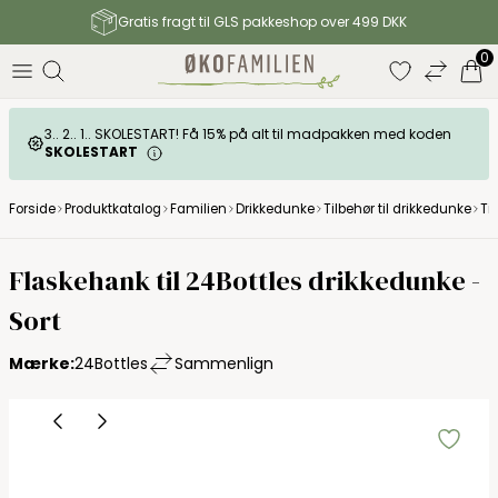
Gratis fragt til GLS pakkeshop over 499 DKK
0
3.. 2.. 1.. SKOLESTART! Få 15% på alt til madpakken med koden
SKOLESTART
Forside
Produktkatalog
Familien
Drikkedunke
Tilbehør til drikkedunke
Ti
Flaskehank til 24Bottles drikkedunke -
Sort
Mærke:
24Bottles
Sammenlign