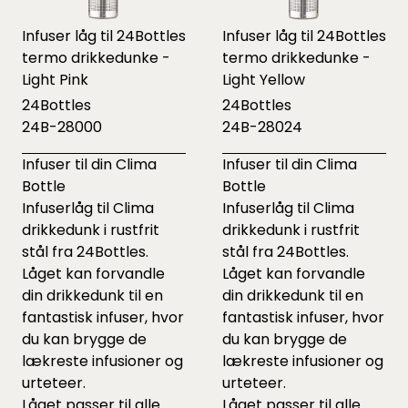
Infuser låg til 24Bottles
Infuser låg til 24Bottles
termo drikkedunke -
termo drikkedunke -
Light Pink
Light Yellow
24Bottles
24Bottles
24B-28000
24B-28024
Infuser til din Clima
Infuser til din Clima
Bottle
Bottle
Infuserlåg til Clima
Infuserlåg til Clima
drikkedunk i rustfrit
drikkedunk i rustfrit
stål fra 24Bottles.
stål fra 24Bottles.
Låget kan forvandle
Låget kan forvandle
din drikkedunk til en
din drikkedunk til en
fantastisk infuser, hvor
fantastisk infuser, hvor
du kan brygge de
du kan brygge de
lækreste infusioner og
lækreste infusioner og
urteteer.
urteteer.
Låget passer til alle
Låget passer til alle