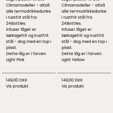
Climamodeller - altså
Climamodeller - altså
alle termodrikkedunke
alle termodrikkedunke
i rustfrit stål fra
i rustfrit stål fra
24Bottles.
24Bottles.
Infuser låget er
Infuser låget er
lækagefrit og irustfrit
lækagefrit og irustfrit
stål - dog med en top i
stål - dog med en top i
plast.
plast.
Dette låg er i farven
Dette låg er i farven
Light Pink
Light Yellow
149,00 DKK
149,00 DKK
Vis produkt
Vis produkt