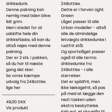
drikkedunk.
24Bottles.
Denne pakning kan
Dette er i farven Light
nemlig med tiden blive
Green
lidt grim.
Låget passer til alle
Men i stedet for at
Urban modeller - altså
udskifte hele din
alle de almindelige
drikkeflaske, så kan du
letvægts drikkedunke i
altså nøjes med denne
rustfrit stål.
pakning.
Og sportslåget passer
Der er 2 stk. i pakken,
også til alle termo
så du har til næste
drikkedunke fra
gang det sker.
24Bottles - i alle
Se vores kæmpe
størrelser.
udvalg fra 24Bottles
Det er spildfrit, men
lige
her
ikke lækagefrit, så pas
på med at lægge den
ned i tasken uden
49,00 DKK
ekstra beskyttelse.
Vis produkt
Køb evt. et skruelåg til