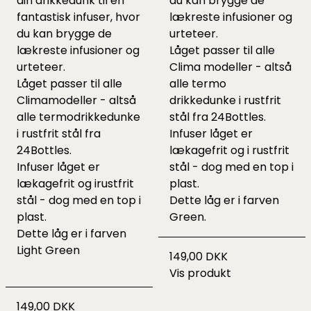
din drikkedunk til en
du kan brygge de
fantastisk infuser, hvor
lækreste infusioner og
du kan brygge de
urteteer.
lækreste infusioner og
Låget passer til alle
urteteer.
Clima modeller - altså
Låget passer til alle
alle termo
Climamodeller - altså
drikkedunke i rustfrit
alle termodrikkedunke
stål fra 24Bottles.
i rustfrit stål fra
Infuser låget er
24Bottles.
lækagefrit og i rustfrit
Infuser låget er
stål - dog med en top i
lækagefrit og irustfrit
plast.
stål - dog med en top i
Dette låg er i farven
plast.
Green.
Dette låg er i farven
Light Green
149,00 DKK
Vis produkt
149,00 DKK