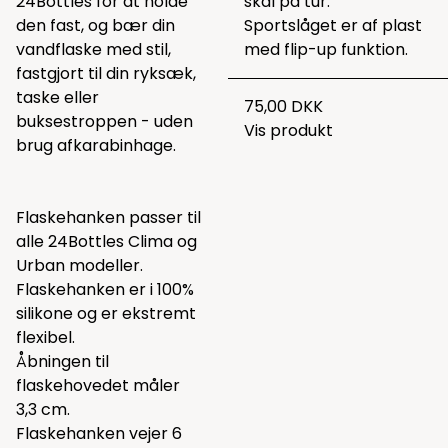
24Bottles for at holde
skal på tur.
den fast, og bær din
Sportslåget er af plast
vandflaske med stil,
med flip-up funktion.
fastgjort til din ryksæk,
taske eller
75,00 DKK
buksestroppen - uden
Vis produkt
brug afkarabinhage.
Flaskehanken passer til
alle 24Bottles Clima og
Urban modeller.
Flaskehanken er i 100%
silikone og er ekstremt
flexibel.
Åbningen til
flaskehovedet måler
3,3 cm.
Flaskehanken vejer 6