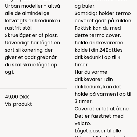
Urban modeller - altså
og buler.
alle de almindelige
Samtidigt holder termo
letvægts drikkedunke i
coveret godt på kulden.
rustfrit stål.
Faktisk kan du med
Skruelåget er af plast.
dette termo cover,
Udvendigt har låget en
holde drikkevarerne
sort silikonering, der
kolde i din 24Bottles
giver et godt grebnår
drikkedunk i op til 4
du skal skrue låget op
timer.
og i.
Har du varme
drikkevarer i din
drikkedunk, kan det
holde på varmen i op til
49,00 DKK
3 timer.
Vis produkt
Coveret er let at åbne.
Det er fæstnet med
velcro.
Låget passer til alle