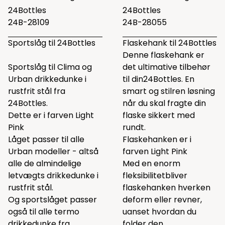
24Bottles
24Bottles
24B-28109
24B-28055
Sportslåg til 24Bottles
Flaskehank til 24Bottles
Denne flaskehank er
Sportslåg til Clima og
det ultimative tilbehør
Urban drikkedunke i
til din24Bottles. En
rustfrit stål fra
smart og stilren løsning
24Bottles.
når du skal fragte din
Dette er i farven Light
flaske sikkert med
Pink
rundt.
Låget passer til alle
Flaskehanken er i
Urban modeller - altså
farven Light Pink
alle de almindelige
Med en enorm
letvægts drikkedunke i
fleksibilitetbliver
rustfrit stål.
flaskehanken hverken
Og sportslåget passer
deform eller revner,
også til alle termo
uanset hvordan du
drikkedunke fra
folder den.