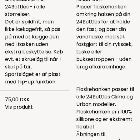
24Bottles - i alle
Placer flaskehanken
størrelser.
omkring halsen på din
Det er spildfrit, men
24Bottles for at holde
ikke lækagefrit, så pas
den fast, og bær din
på med at lægge den
vandflaske med stil,
ned i tasken uden
fastgjort til din ryksæk,
ekstra beskyttelse. Køb
taske eller
evt. et skruelåg til når I
buksestroppen - uden
skal på tur.
brug afkarabinhage.
Sportslåget er af plast
med flip-up funktion.
Flaskehanken passer til
alle 24Bottles Clima og
75,00 DKK
Urban modeller.
Vis produkt
Flaskehanken er i 100%
silikone og er ekstremt
flexibel.
Åbningen til