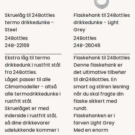
Skruelåg til 24Bottles
Flaskehank til 24Bottles
termo drikkedunke -
drikkedunke - Light
Steel
Grey
24Bottles
24Bottles
24B-22169
24B-28048
Ekstra låg til termo
Flaskehank til 24Bottles
drikkedunk i rustfrit stål
Denne flaskehank er
fra 24Bottles.
det ultimative tilbehør
Låget passer til alle
til din24Bottles. En
Climamodeller - altså
smart og stilren løsning
alle termodrikkedunke i
når du skal fragte din
rustfrit stål.
flaske sikkert med
Skruelåget er med
rundt.
inderside i rustfrit stål,
Flaskehanken er i
så dine drikkevarer
farven Light Grey
udelukkende kommer i
Med en enorm