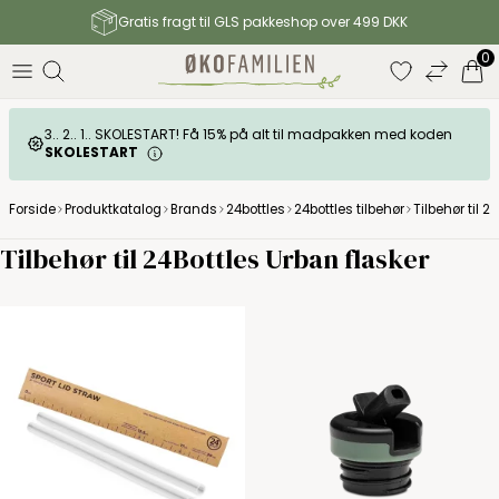
Gratis fragt til GLS pakkeshop over 499 DKK
0
3.. 2.. 1.. SKOLESTART! Få 15% på alt til madpakken med koden
SKOLESTART
Forside
Produktkatalog
Brands
24bottles
24bottles tilbehør
Tilbehør til 2
Tilbehør til 24Bottles Urban flasker