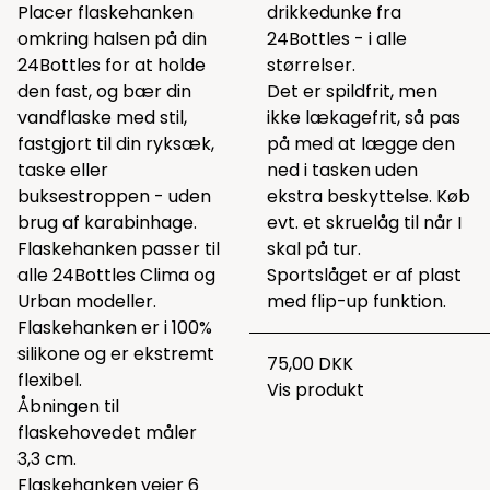
Placer flaskehanken
drikkedunke fra
omkring halsen på din
24Bottles - i alle
24Bottles for at holde
størrelser.
den fast, og bær din
Det er spildfrit, men
vandflaske med stil,
ikke lækagefrit, så pas
fastgjort til din ryksæk,
på med at lægge den
taske eller
ned i tasken uden
buksestroppen - uden
ekstra beskyttelse. Køb
brug af karabinhage.
evt. et skruelåg til når I
Flaskehanken passer til
skal på tur.
alle 24Bottles Clima og
Sportslåget er af plast
Urban modeller.
med flip-up funktion.
Flaskehanken er i 100%
silikone og er ekstremt
75,00 DKK
flexibel.
Vis produkt
Åbningen til
flaskehovedet måler
3,3 cm.
Flaskehanken vejer 6