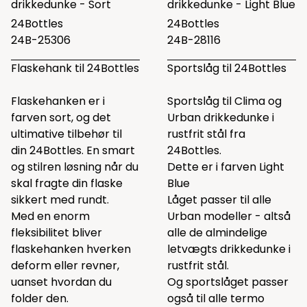
drikkedunke - Sort
drikkedunke - Light Blue
24Bottles
24Bottles
24B-25306
24B-28116
Flaskehank til 24Bottles
Sportslåg til 24Bottles
Flaskehanken er i
Sportslåg til Clima og
farven sort, og det
Urban drikkedunke i
ultimative tilbehør til
rustfrit stål fra
din 24Bottles. En smart
24Bottles.
og stilren løsning når du
Dette er i farven Light
skal fragte din flaske
Blue
sikkert med rundt.
Låget passer til alle
Med en enorm
Urban modeller - altså
fleksibilitet bliver
alle de almindelige
flaskehanken hverken
letvægts drikkedunke i
deform eller revner,
rustfrit stål.
uanset hvordan du
Og sportslåget passer
folder den.
også til alle termo