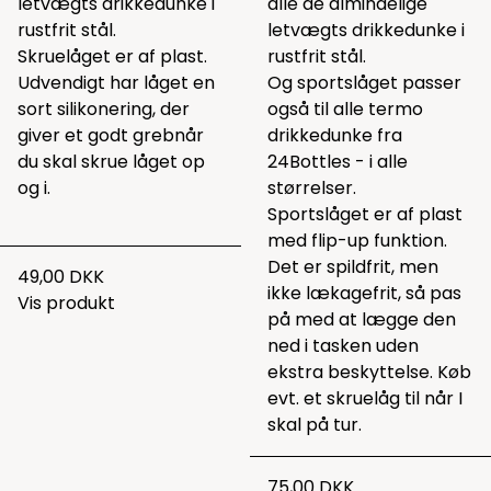
letvægts drikkedunke i
alle de almindelige
rustfrit stål.
letvægts drikkedunke i
Skruelåget er af plast.
rustfrit stål.
Udvendigt har låget en
Og sportslåget passer
sort silikonering, der
også til alle termo
giver et godt grebnår
drikkedunke fra
du skal skrue låget op
24Bottles - i alle
og i.
størrelser.
Sportslåget er af plast
med flip-up funktion.
Det er spildfrit, men
49,00 DKK
ikke lækagefrit, så pas
Vis produkt
på med at lægge den
ned i tasken uden
ekstra beskyttelse. Køb
evt. et skruelåg til når I
skal på tur.
75,00 DKK