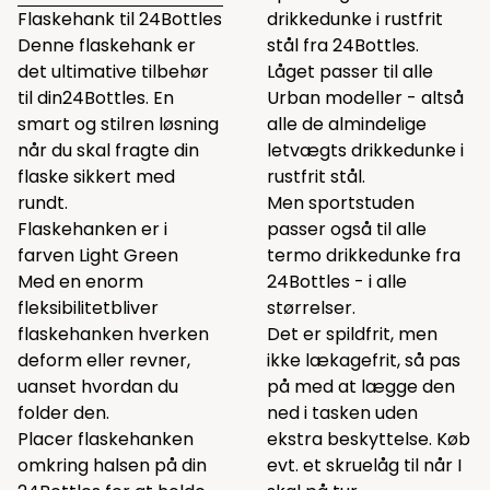
Flaskehank til 24Bottles
drikkedunke i rustfrit
Denne flaskehank er
stål fra 24Bottles.
det ultimative tilbehør
Låget passer til alle
til din24Bottles. En
Urban modeller - altså
smart og stilren løsning
alle de almindelige
når du skal fragte din
letvægts drikkedunke i
flaske sikkert med
rustfrit stål.
rundt.
Men sportstuden
Flaskehanken er i
passer også til alle
farven Light Green
termo drikkedunke fra
Med en enorm
24Bottles - i alle
fleksibilitetbliver
størrelser.
flaskehanken hverken
Det er spildfrit, men
deform eller revner,
ikke lækagefrit, så pas
uanset hvordan du
på med at lægge den
folder den.
ned i tasken uden
Placer flaskehanken
ekstra beskyttelse. Køb
omkring halsen på din
evt. et skruelåg til når I