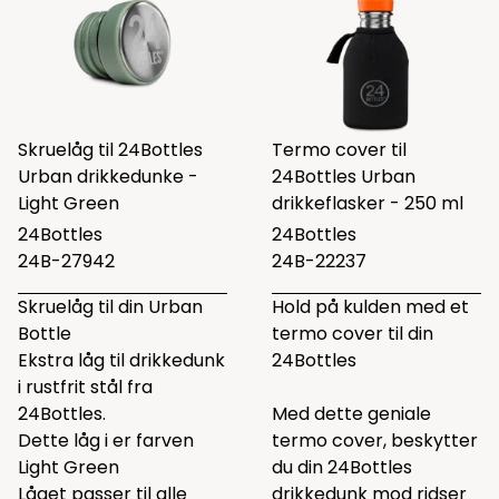
Skruelåg til 24Bottles
Termo cover til
Urban drikkedunke -
24Bottles Urban
Light Green
drikkeflasker - 250 ml
24Bottles
24Bottles
24B-27942
24B-22237
Skruelåg til din Urban
Hold på kulden med et
Bottle
termo cover til din
Ekstra låg til drikkedunk
24Bottles
i rustfrit stål fra
24Bottles.
Med dette geniale
Dette låg i er farven
termo cover, beskytter
Light Green
du din 24Bottles
Låget passer til alle
drikkedunk mod ridser