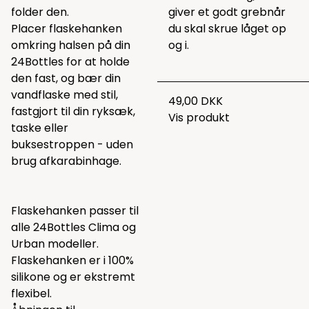
folder den.
giver et godt grebnår
Placer flaskehanken
du skal skrue låget op
omkring halsen på din
og i.
24Bottles for at holde
den fast, og bær din
vandflaske med stil,
49,00 DKK
fastgjort til din ryksæk,
Vis produkt
taske eller
buksestroppen - uden
brug afkarabinhage.
Flaskehanken passer til
alle 24Bottles Clima og
Urban modeller.
Flaskehanken er i 100%
silikone og er ekstremt
flexibel.