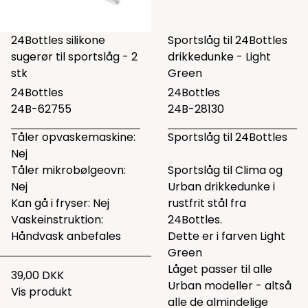
24Bottles silikone
Sportslåg til 24Bottles
sugerør til sportslåg - 2
drikkedunke - Light
stk
Green
24Bottles
24Bottles
24B-62755
24B-28130
Tåler opvaskemaskine:
Sportslåg til 24Bottles
Nej
Tåler mikrobølgeovn:
Sportslåg til Clima og
Nej
Urban drikkedunke i
Kan gå i fryser: Nej
rustfrit stål fra
Vaskeinstruktion:
24Bottles.
Håndvask anbefales
Dette er i farven Light
Green
Låget passer til alle
39,00 DKK
Urban modeller - altså
Vis produkt
alle de almindelige