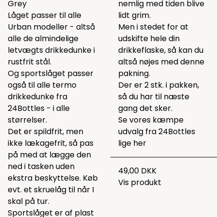
Grey
nemlig med tiden blive
Låget passer til alle
lidt grim.
Urban modeller - altså
Men i stedet for at
alle de almindelige
udskifte hele din
letvægts drikkedunke i
drikkeflaske, så kan du
rustfrit stål.
altså nøjes med denne
Og sportslåget passer
pakning.
også til alle termo
Der er 2 stk. i pakken,
drikkedunke fra
så du har til næste
24Bottles - i alle
gang det sker.
størrelser.
Se vores kæmpe
Det er spildfrit, men
udvalg fra 24Bottles
ikke lækagefrit, så pas
lige
her
på med at lægge den
ned i tasken uden
49,00 DKK
ekstra beskyttelse. Køb
Vis produkt
evt. et skruelåg til når I
skal på tur.
Sportslåget er af plast