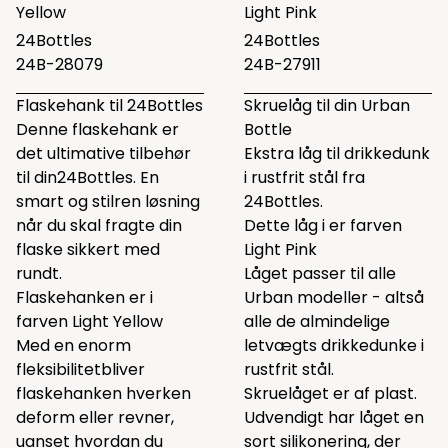
Yellow
Light Pink
24Bottles
24Bottles
24B-28079
24B-27911
Flaskehank til 24Bottles
Skruelåg til din Urban
Denne flaskehank er
Bottle
det ultimative tilbehør
Ekstra låg til drikkedunk
til din24Bottles. En
i rustfrit stål fra
smart og stilren løsning
24Bottles.
når du skal fragte din
Dette låg i er farven
flaske sikkert med
Light Pink
rundt.
Låget passer til alle
Flaskehanken er i
Urban modeller - altså
farven Light Yellow
alle de almindelige
Med en enorm
letvægts drikkedunke i
fleksibilitetbliver
rustfrit stål.
flaskehanken hverken
Skruelåget er af plast.
deform eller revner,
Udvendigt har låget en
uanset hvordan du
sort silikonering, der