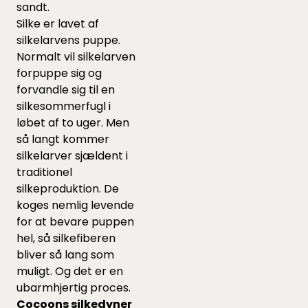
sandt.
Silke er lavet af
silkelarvens puppe.
Normalt vil silkelarven
forpuppe sig og
forvandle sig til en
silkesommerfugl i
løbet af to uger. Men
så langt kommer
silkelarver sjældent i
traditionel
silkeproduktion. De
koges nemlig levende
for at bevare puppen
hel, så silkefiberen
bliver så lang som
muligt. Og det er en
ubarmhjertig proces.
Cocoons silkedyner