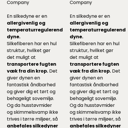
Company
Company
En silkedyne er en
En silkedyne er en
allergivenlig og
allergivenlig og
temperaturregulerende
temperaturregulerend
dyne.
dyne.
Silkefiberen har en hul
Silkefiberen har en hul
struktur, hvilket gør
struktur, hvilket gør
det muligt at
det muligt at
transportere fugten
transportere fugten
væk fra din krop.
Det
væk fra din krop.
Det
giver dynen en
giver dynen en
fantastisk åndbarhed
fantastisk åndbarhed
og giver dig et tørt og
og giver dig et tørt og
behageligt sovemiljø.
behageligt sovemiljø.
Og da husstøvmider
Og da husstøvmider
og skimmelsvamp ikke
og skimmelsvamp ikke
trives i tørre miljøer, så
trives i tørre miljøer, så
anbefales silkedyner
anbefales silkedyner