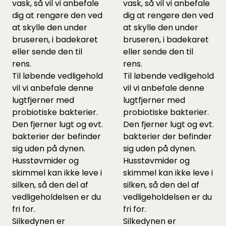
vask, så vil vi anbefale
vask, så vil vi anbefale
dig at rengøre den ved
dig at rengøre den ved
at skylle den under
at skylle den under
bruseren, i badekaret
bruseren, i badekaret
eller sende den til
eller sende den til
rens.
rens.
Til løbende vedligehold
Til løbende vedligehold
vil vi anbefale
denne
vil vi anbefale
denne
lugtfjerner med
lugtfjerner med
probiotiske bakterier.
probiotiske bakterier.
Den fjerner lugt og evt.
Den fjerner lugt og evt.
bakterier der befinder
bakterier der befinder
sig uden på dynen.
sig uden på dynen.
Husstøvmider og
Husstøvmider og
skimmel kan ikke leve i
skimmel kan ikke leve i
silken, så den del af
silken, så den del af
vedligeholdelsen er du
vedligeholdelsen er du
fri for.
fri for.
Silkedynen er
Silkedynen er