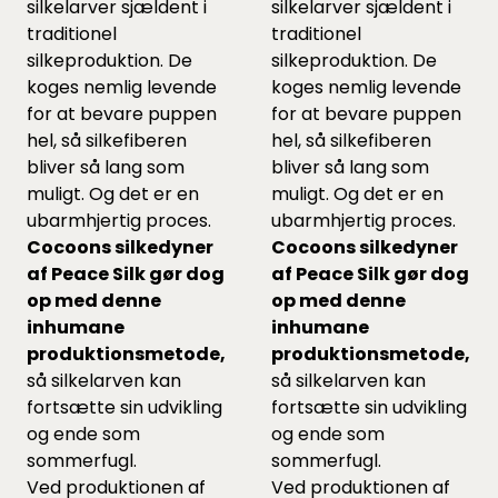
silkelarver sjældent i
silkelarver sjældent i
traditionel
traditionel
silkeproduktion. De
silkeproduktion. De
koges nemlig levende
koges nemlig levende
for at bevare puppen
for at bevare puppen
hel, så silkefiberen
hel, så silkefiberen
bliver så lang som
bliver så lang som
muligt. Og det er en
muligt. Og det er en
ubarmhjertig proces.
ubarmhjertig proces.
Cocoons silkedyner
Cocoons silkedyner
af Peace Silk gør dog
af Peace Silk gør dog
op med denne
op med denne
inhumane
inhumane
produktionsmetode,
produktionsmetode,
så silkelarven kan
så silkelarven kan
fortsætte sin udvikling
fortsætte sin udvikling
og ende som
og ende som
sommerfugl.
sommerfugl.
Ved produktionen af
Ved produktionen af