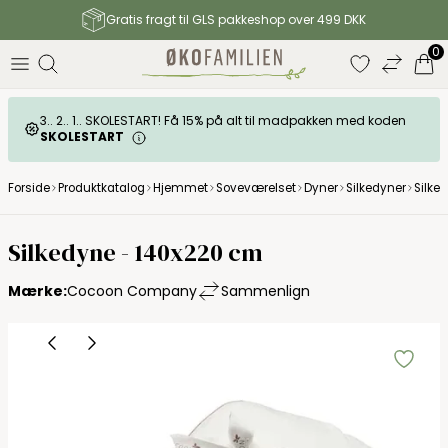
Gratis fragt til GLS pakkeshop over 499 DKK
0
3.. 2.. 1.. SKOLESTART! Få 15% på alt til madpakken med koden
SKOLESTART
Forside
Produktkatalog
Hjemmet
Soveværelset
Dyner
Silkedyner
Silke
Silkedyne - 140x220 cm
Mærke:
Cocoon Company
Sammenlign