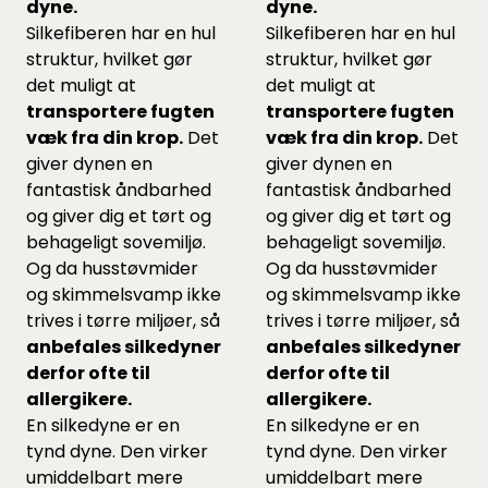
dyne.
dyne.
Silkefiberen har en hul
Silkefiberen har en hul
struktur, hvilket gør
struktur, hvilket gør
det muligt at
det muligt at
transportere fugten
transportere fugten
væk fra din krop.
Det
væk fra din krop.
Det
giver dynen en
giver dynen en
fantastisk åndbarhed
fantastisk åndbarhed
og giver dig et tørt og
og giver dig et tørt og
behageligt sovemiljø.
behageligt sovemiljø.
Og da husstøvmider
Og da husstøvmider
og skimmelsvamp ikke
og skimmelsvamp ikke
trives i tørre miljøer, så
trives i tørre miljøer, så
anbefales silkedyner
anbefales silkedyner
derfor ofte til
derfor ofte til
allergikere.
allergikere.
En silkedyne er en
En silkedyne er en
tynd dyne. Den virker
tynd dyne. Den virker
umiddelbart mere
umiddelbart mere