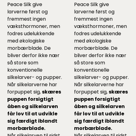
Peace Silk give
Peace Silk give
larverne først og
larverne først og
fremmest ingen
fremmest ingen
væksthormoner, men
væksthormoner, men
fodres udelukkende
fodres udelukkende
med økologiske
med økologiske
morbærblade. De
morbærblade. De
bliver derfor ikke nær
bliver derfor ikke nær
så store som
så store som
konventionelle
konventionelle
silkelarver- og pupper.
silkelarver- og pupper.
Når silkelarverne har
Når silkelarverne har
forpuppet sig,
skæres
forpuppet sig,
skæres
puppen forsigtigt
puppen forsigtigt
åben og silkelarven
åben og silkelarven
får lov til at udvikle
får lov til at udvikle
sig færdigt iblandt
sig færdigt iblandt
morbærblade.
morbærblade.
Når silkelarven til sidst
Når silkelarven til sidst