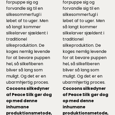
forpuppe sig og
forpuppe sig og
forvandle sig til en
forvandle sig til en
silkesommerfugl i
silkesommerfugl i
løbet af to uger. Men
løbet af to uger. Men
så langt kommer
så langt kommer
silkelarver sjældent i
silkelarver sjældent i
traditionel
traditionel
silkeproduktion. De
silkeproduktion. De
koges nemlig levende
koges nemlig levende
for at bevare puppen
for at bevare puppen
hel, så silkefiberen
hel, så silkefiberen
bliver så lang som
bliver så lang som
muligt. Og det er en
muligt. Og det er en
ubarmhjertig proces.
ubarmhjertig proces.
Cocoons silkedyner
Cocoons silkedyner
af Peace Silk gør dog
af Peace Silk gør dog
op med denne
op med denne
inhumane
inhumane
produktionsmetode,
produktionsmetode,