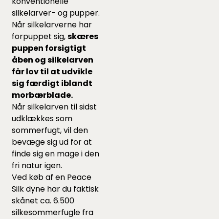
konventionelle
silkelarver- og pupper.
Når silkelarverne har
forpuppet sig,
skæres
puppen forsigtigt
åben og silkelarven
får lov til at udvikle
sig færdigt iblandt
morbærblade.
Når silkelarven til sidst
udklækkes som
sommerfugt, vil den
bevæge sig ud for at
finde sig en mage i den
fri natur igen.
Ved køb af en Peace
Silk dyne har du faktisk
skånet ca. 6.500
silkesommerfugle fra