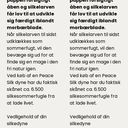
puppen forsigtigt
puppen forsigtigt
åben og silkelarven
åben og silkelarven
får lov til at udvikle
får lov til at udvikle
sig færdigt iblandt
sig færdigt iblandt
morbærblade.
morbærblade.
Når silkelarven til sidst
Når silkelarven til sidst
udklækkes som
udklækkes som
sommerfugt, vil den
sommerfugt, vil den
bevæge sig ud for at
bevæge sig ud for at
finde sig en mage i den
finde sig en mage i den
fri natur igen.
fri natur igen.
Ved køb af en Peace
Ved køb af en Peace
Silk dyne har du faktisk
Silk dyne har du faktisk
skånet ca. 6.500
skånet ca. 6.500
silkesommerfugle fra
silkesommerfugle fra
at lade livet.
at lade livet.
Vedligehold af din
Vedligehold af din
silkedyne
silkedyne