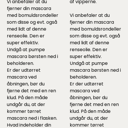
Vi anbefaler at du
af vipperne.
fjerner din mascara
med bomuldsrondeller
Vi anbefaler at du
som
disse
og evt. også
fjerner din mascara
med lidt af
denne
med bomuldsrondeller
renseolie. Den er
som
disse
og evt. også
super effektiv.
med lidt af
denne
Undgå at pumpe
renseolie. Den er
mascara børsten ned i
super effektiv.
beholderen.
Undgå at pumpe
Er der udtørret
mascara børsten ned i
mascara ved
beholderen.
åbningen, bør du
Er der udtørret
fjerne det med en ren
mascara ved
klud. På den måde
åbningen, bør du
undgår du, at der
fjerne det med en ren
kommer tørret
klud. På den måde
mascara ned i flasken.
undgår du, at der
Hvad indeholder din
kommer tørret