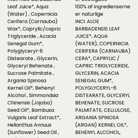
Leaf Juice*, Aqua
100% af ingredienserne
(Water) , Copernicia
er naturlige
Cerifera (Carnauba)
INCI: ALOE
Wax*, Caprylic/capric
BARBADENSIS LEAF
Triglyceride , Acacia
JUICE*, AQUA
Senegal Gum*,
(WATER), COPERNICIA
Polyglyceryl-6
CERIFERA (CARNAUBA)
Distearate , Glycerin,
CERA*, CAPRYLIC /
Glyceryl Behenate ,
CAPRIC TRIGLYCERIDE,
Sucrose Palmitate ,
GLYCERIN, ACACIA
Argania Spinosa
SENEGAL GUM*,
Kernel Oil*, Behenyl
POLYGLYCERYL-6
Alcohol , Simmondsia
DISTEARATE, GLYCERYL
Chinensis (Jojoba)
BEHENATE, SUCROSE
Seed Oil*, Bambusa
PALMITATE, CELLULOSE,
Vulgaris Leaf Extract*,
ARGANIA SPINOSA
Helianthus Annuus
(ARGAN) KERNEL OIL*,
(Sunflower) Seed Oil ,
BEHENYL ALCOHOL,