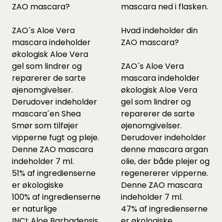
ZAO mascara?
mascara ned i flasken.
ZAO´s Aloe Vera
Hvad indeholder din
mascara indeholder
ZAO mascara?
økologisk Aloe Vera
gel som lindrer og
ZAO´s Aloe Vera
reparerer de sarte
mascara indeholder
øjenomgivelser.
økologisk Aloe Vera
Derudover indeholder
gel som lindrer og
mascara´en Shea
reparerer de sarte
Smør som tilføjer
øjenomgivelser.
vipperne fugt og pleje.
Derudover indeholder
Denne ZAO mascara
denne mascara argan
indeholder 7 ml.
olie, der både plejer og
51% af ingredienserne
regenererer vipperne.
er økologiske
Denne ZAO mascara
100% af ingredienserne
indeholder 7 ml.
er naturlige
47% af ingredienserne
INCI: Aloe Barbadensis
er økologiske