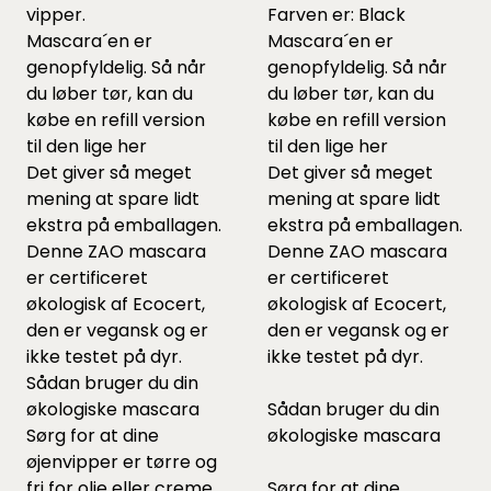
vipper.
Farven er: Black
Mascara´en er
Mascara´en er
genopfyldelig. Så når
genopfyldelig. Så når
du løber tør, kan du
du løber tør, kan du
købe en refill version
købe en refill version
til den lige
her
til den lige
her
Det giver så meget
Det giver så meget
mening at spare lidt
mening at spare lidt
ekstra på emballagen.
ekstra på emballagen.
Denne ZAO mascara
Denne ZAO mascara
er certificeret
er certificeret
økologisk af Ecocert,
økologisk af Ecocert,
den er vegansk og er
den er vegansk og er
ikke testet på dyr.
ikke testet på dyr.
Sådan bruger du din
økologiske mascara
Sådan bruger du din
Sørg for at dine
økologiske mascara
øjenvipper er tørre og
fri for olie eller creme.
Sørg for at dine