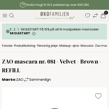
Gratis fragt til GLS pakkeshop over 499 DKK
0
3.. 2.. 1.. SKOLESTART! Få 15% på alt til madpakken med koden
SKOLESTART
Forside
Produktkatalog
Personlig pleje
Makeup
øjne
Mascara
Zao mascar
ZAO mascara nr. 081 - Velvet - Brown -
REFILL
Mærke:
ZAO
Sammenlign