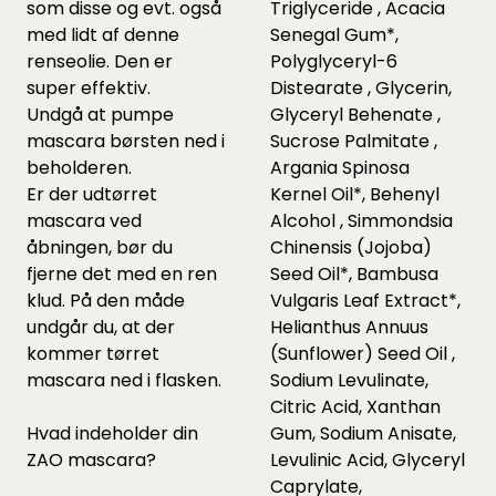
som
disse
og evt. også
Triglyceride , Acacia
med lidt af
denne
Senegal Gum*,
renseolie. Den er
Polyglyceryl-6
super effektiv.
Distearate , Glycerin,
Undgå at pumpe
Glyceryl Behenate ,
mascara børsten ned i
Sucrose Palmitate ,
beholderen.
Argania Spinosa
Er der udtørret
Kernel Oil*, Behenyl
mascara ved
Alcohol , Simmondsia
åbningen, bør du
Chinensis (Jojoba)
fjerne det med en ren
Seed Oil*, Bambusa
klud. På den måde
Vulgaris Leaf Extract*,
undgår du, at der
Helianthus Annuus
kommer tørret
(Sunflower) Seed Oil ,
mascara ned i flasken.
Sodium Levulinate,
Citric Acid, Xanthan
Hvad indeholder din
Gum, Sodium Anisate,
ZAO mascara?
Levulinic Acid, Glyceryl
Caprylate,