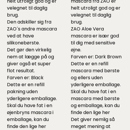
helt utroligt god og er
mascara fra ZAO er
velegnet til daglig
helt utroligt god og er
brug.
velegnet til daglig
Den adskiller sig fra
brug.
ZAO´s andre mascara
ZAO Aloe Vera
ved at have
mascara er især god
silikonebørste.
til dig med sensitive
Det gør den virkelig
øjne.
nem at lægge på og
Farven er: Dark Brown
giver også et super
Dette er en refill
flot resultat.
mascara med børste
Farven er: Black
og ellers uden
Dette er en refill
yderligere emballage.
pakning uden
Skal du have fat i en
yderligere emballage.
mascara med børste
Skal du have fat i en
og emballage, kan du
øjenbryns mascara i
finde den lige
her
emballage, kan du
Det giver nemlig så
finde den lige
her
meget mening at