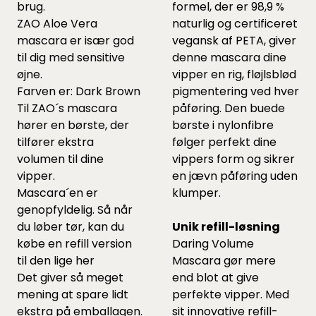
brug.
formel, der er 98,9 %
ZAO Aloe Vera
naturlig og certificeret
mascara er især god
vegansk af PETA, giver
til dig med sensitive
denne mascara dine
øjne.
vipper en rig, fløjlsblød
Farven er: Dark Brown
pigmentering ved hver
Til ZAO´s mascara
påføring. Den buede
hører en børste, der
børste i nylonfibre
tilfører ekstra
følger perfekt dine
volumen til dine
vippers form og sikrer
vipper.
en jævn påføring uden
Mascara´en er
klumper.
genopfyldelig. Så når
du løber tør, kan du
Unik refill-løsning
købe en refill version
Daring Volume
til den lige
her
Mascara gør mere
Det giver så meget
end blot at give
mening at spare lidt
perfekte vipper. Med
ekstra på emballagen.
sit innovative refill-