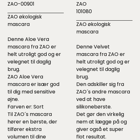
ZAO-00901
ZAO
101080
ZAO økologisk
mascara
ZAO økologisk
mascara
Denne Aloe Vera
mascara fra ZAO er
Denne Velvet
helt utroligt god og er
mascara fra ZAO er
velegnet til daglig
helt utroligt god og er
brug.
velegnet til daglig
ZAO Aloe Vera
brug.
mascara er især god
Den adskiller sig fra
til dig med sensitive
ZAO´s andre mascara
øjne.
ved at have
Farven er: Sort
silikonebørste.
Til ZAO´s mascara
Det gør den virkelig
hører en børste, der
nem at lægge på og
tilfører ekstra
giver også et super
volumen til dine
flot resultat.