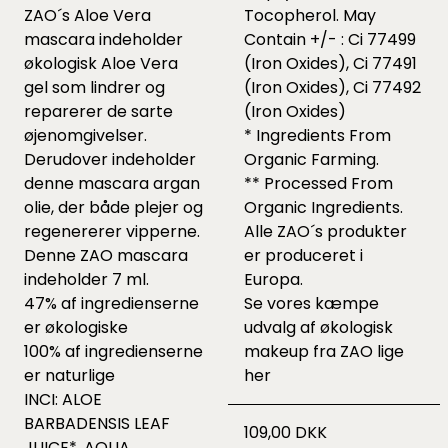
ZAO´s Aloe Vera
Tocopherol. May
mascara indeholder
Contain +/- : Ci 77499
økologisk Aloe Vera
(Iron Oxides), Ci 77491
gel som lindrer og
(Iron Oxides), Ci 77492
reparerer de sarte
(Iron Oxides)
øjenomgivelser.
* Ingredients From
Derudover indeholder
Organic Farming.
denne mascara argan
** Processed From
olie, der både plejer og
Organic Ingredients.
regenererer vipperne.
Alle ZAO´s produkter
Denne ZAO mascara
er produceret i
indeholder 7 ml.
Europa.
47% af ingredienserne
Se vores kæmpe
er økologiske
udvalg af økologisk
100% af ingredienserne
makeup fra ZAO lige
er naturlige
her
INCI: ALOE
BARBADENSIS LEAF
109,00 DKK
JUICE*, AQUA