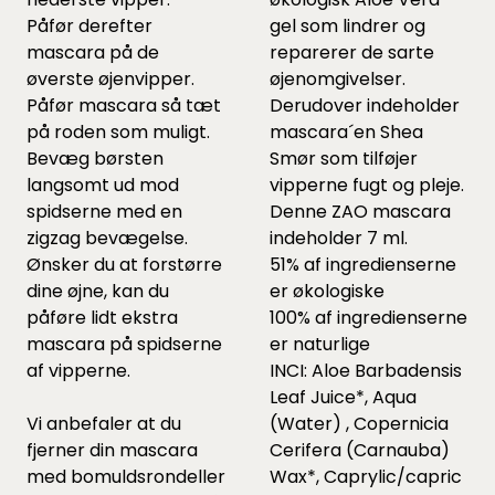
Påfør derefter
gel som lindrer og
mascara på de
reparerer de sarte
øverste øjenvipper.
øjenomgivelser.
Påfør mascara så tæt
Derudover indeholder
på roden som muligt.
mascara´en Shea
Bevæg børsten
Smør som tilføjer
langsomt ud mod
vipperne fugt og pleje.
spidserne med en
Denne ZAO mascara
zigzag bevægelse.
indeholder 7 ml.
Ønsker du at forstørre
51% af ingredienserne
dine øjne, kan du
er økologiske
påføre lidt ekstra
100% af ingredienserne
mascara på spidserne
er naturlige
af vipperne.
INCI: Aloe Barbadensis
Leaf Juice*, Aqua
Vi anbefaler at du
(Water) , Copernicia
fjerner din mascara
Cerifera (Carnauba)
med bomuldsrondeller
Wax*, Caprylic/capric