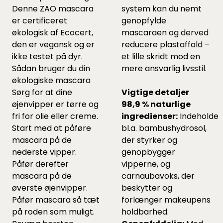
Denne ZAO mascara
system kan du nemt
er certificeret
genopfylde
økologisk af Ecocert,
mascaraen og derved
den er vegansk og er
reducere plastaffald –
ikke testet på dyr.
et lille skridt mod en
Sådan bruger du din
mere ansvarlig livsstil.
økologiske mascara
Sørg for at dine
Vigtige detaljer
øjenvipper er tørre og
98,9 % naturlige
fri for olie eller creme.
ingredienser:
Indeholder
Start med at påføre
bl.a. bambushydrosol,
mascara på de
der styrker og
nederste vipper.
genopbygger
Påfør derefter
vipperne, og
mascara på de
carnaubavoks, der
øverste øjenvipper.
beskytter og
Påfør mascara så tæt
forlænger makeupens
på roden som muligt.
holdbarhed.