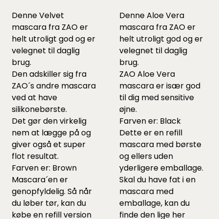
Denne Velvet
Denne Aloe Vera
mascara fra ZAO er
mascara fra ZAO er
helt utroligt god og er
helt utroligt god og er
velegnet til daglig
velegnet til daglig
brug.
brug.
Den adskiller sig fra
ZAO Aloe Vera
ZAO´s andre mascara
mascara er især god
ved at have
til dig med sensitive
silikonebørste.
øjne.
Det gør den virkelig
Farven er: Black
nem at lægge på og
Dette er en refill
giver også et super
mascara med børste
flot resultat.
og ellers uden
Farven er: Brown
yderligere emballage.
Mascara´en er
Skal du have fat i en
genopfyldelig. Så når
mascara med
du løber tør, kan du
emballage, kan du
købe en refill version
finde den lige
her