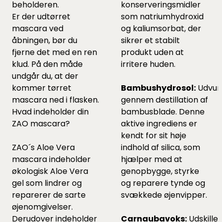
beholderen.
konserveringsmidler
Er der udtørret
som natriumhydroxid
mascara ved
og kaliumsorbat, der
åbningen, bør du
sikrer et stabilt
fjerne det med en ren
produkt uden at
klud. På den måde
irritere huden.
undgår du, at der
kommer tørret
Bambushydrosol:
Udvun
mascara ned i flasken.
gennem destillation af
Hvad indeholder din
bambusblade. Denne
ZAO mascara?
aktive ingrediens er
kendt for sit høje
ZAO´s Aloe Vera
indhold af silica, som
mascara indeholder
hjælper med at
økologisk Aloe Vera
genopbygge, styrke
gel som lindrer og
og reparere tynde og
reparerer de sarte
svækkede øjenvipper.
øjenomgivelser.
Derudover indeholder
Carnaubavoks:
Udskilles