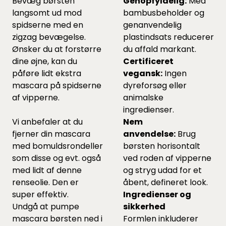
Bevæg børsten
Genopfyldelig:
Med
langsomt ud mod
bambusbeholder og
spidserne med en
genanvendelig
zigzag bevægelse.
plastindsats reducerer
Ønsker du at forstørre
du affald markant.
dine øjne, kan du
Certificeret
påføre lidt ekstra
vegansk:
Ingen
mascara på spidserne
dyreforsøg eller
af vipperne.
animalske
ingredienser.
Vi anbefaler at du
Nem
fjerner din mascara
anvendelse:
Brug
med bomuldsrondeller
børsten horisontalt
som
disse
og evt. også
ved roden af vipperne
med lidt af
denne
og stryg udad for et
renseolie. Den er
åbent, defineret look.
super effektiv.
Ingredienser og
Undgå at pumpe
sikkerhed
mascara børsten ned i
Formlen inkluderer