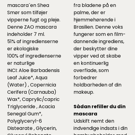
mascara´en Shea
fra bladene på en
Smør som tilføjer
palme, der er
vipperne fugt og pleje.
hjemmehørende i
Denne ZAO mascara
Brasilien. Denne voks
indeholder 7 ml.
fungerer som en film-
51% af ingredienserne
dannende ingrediens,
er økologiske
der beskytter dine
100% af ingredienserne
vipper ved at skabe
er naturlige
en kontinuerlig
INCI: Aloe Barbadensis
overflade, som
Leaf Juice*, Aqua
forbedrer
(Water) , Copernicia
holdbarheden af din
Cerifera (Carnauba)
makeup.
Wax*, Caprylic/capric
Triglyceride , Acacia
Sådan refiller du din
Senegal Gum*,
mascara
Polyglyceryl-6
Udskift nemt den
Distearate , Glycerin,
indvendige indsats i din