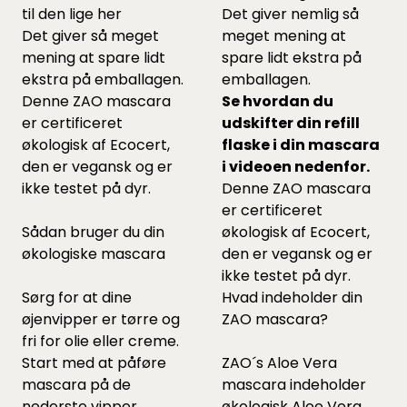
til den lige
her
Det giver nemlig så
Det giver så meget
meget mening at
mening at spare lidt
spare lidt ekstra på
ekstra på emballagen.
emballagen.
Denne ZAO mascara
Se hvordan du
er certificeret
udskifter din refill
økologisk af Ecocert,
flaske i din mascara
den er vegansk og er
i videoen nedenfor.
ikke testet på dyr.
Denne ZAO mascara
er certificeret
Sådan bruger du din
økologisk af Ecocert,
økologiske mascara
den er vegansk og er
ikke testet på dyr.
Sørg for at dine
Hvad indeholder din
øjenvipper er tørre og
ZAO mascara?
fri for olie eller creme.
Start med at påføre
ZAO´s Aloe Vera
mascara på de
mascara indeholder
nederste vipper.
økologisk Aloe Vera