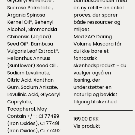
Glyceryl Behenate ,
bambusbeholder med
Sucrose Palmitate ,
en ny refill – en enkel
Argania Spinosa
proces, der sparer
Kernel Oil*, Behenyl
både ressourcer og
Alcohol , Simmondsia
miljøet.
Chinensis (Jojoba)
Med ZAO Daring
Seed Oil*, Bambusa
Volume Mascara får
Vulgaris Leaf Extract*,
du ikke bare et
Helianthus Annuus
fantastisk
(Sunflower) Seed Oil ,
skønhedsprodukt – du
Sodium Levulinate,
vælger også en
Citric Acid, Xanthan
løsning, der
Gum, Sodium Anisate,
understøtter en
Levulinic Acid, Glyceryl
naturlig og bevidst
Caprylate,
tilgang til skønhed.
Tocopherol. May
Contain +/- : Ci 77499
169,00 DKK
(Iron Oxides), Ci 77491
Vis produkt
(Iron Oxides), Ci 77492