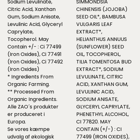
Sodium Levulinate,
SIMMONDSIA
Citric Acid, Xanthan
CHINENSIS (JOJOBA)
Gum, Sodium Anisate,
SEED OIL*, BAMBUSA
Levulinic Acid, Glyceryl
VULGARIS LEAF
Caprylate,
EXTRACT*,
Tocopherol. May
HELIANTHUS ANNUUS
Contain +/- : Ci 77499
(SUNFLOWER) SEED
(Iron Oxides), Ci 77491
OIL, TOCOPHEROL,
(Iron Oxides), Ci 77492
TILIA TOMENTOSA BUD
(Iron Oxides)
EXTRACT*, SODIUM
* Ingredients From
LEVULINATE, CITRIC
Organic Farming.
ACID, XANTHAN GUM,
** Processed From
LEVULINIC ACID,
Organic Ingredients.
SODIUM ANISATE,
Alle ZAO´s produkter
GLYCERYL CAPRYLATE,
er produceret i
PHENETHYL ALCOHOL,
Europa.
CI 77820. MAY
Se vores kæmpe
CONTAIN (+/-) : CI
udvalg af økologisk
77499 (IRON OXIDES),