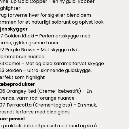
hine-up Gold Copper – en ny guld-kobber
ighlighter
rug farverne hver for sig eller blend dem
ammen for et naturligt solbrunt og oplyst look.
jenskygger
37 Golden Khaki – Perlemorsskygge med
arme, gyldengrønne toner
22 Purple Brown – Mat skygge i dyb,
lommebrun nuance
23 Camel – Mat og blød karamelfarvet skygge
83 Golden – Ultra-skinnende guldskygge,
erfekt som highlight
æbeprodukter
06 Orangey Red (Creme-læbestift) – En
evende, varm rød-orange nuance
07 Terracotta (Creme-lipgloss) – En smuk,
rændt lerfarve med blød glans
uo-pensel
n praktisk dobbeltpensel med rund og skrå