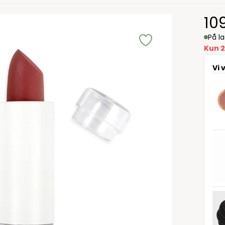
10
På l
Kun 2
Vi 