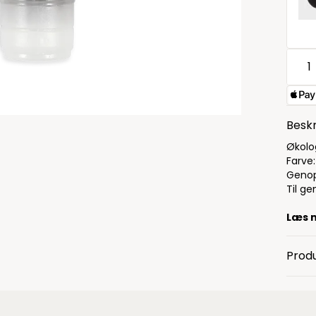
Beskr
Økolo
Farve
Genop
Til g
Læs 
Produ