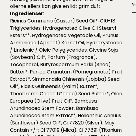
s
olierne ellers kan give en lidt grim duft.
Ingredienser
:
Ricinus Communis (Castor) Seed Oil*, C10-18
Triglycerides, Hydrogenated Olive Oil Stearyl
Esters**, Hydrogenated Vegetable Oil, Prunus
Armeniaca (Apricot) Kernel Oil, Hydroxystearic
/ Linolenic / Oleic Polyglycerides, Glycine Soja
(Soybean) Oil*, Parfum (Fragrance),
Tocopherol, Butyrospermum Parkii (Shea)
Butter*, Punica Granatum (Pomegranate) Fruit
Extract*, Simmondsia Chinensis (Jojoba) Seed
Oil*, Elaeis Guineensis (Palm) Butter*,
Theobroma Cacao (Cocoa) Seed Butter*, Olea
Europaea (Olive) Fruit Oil*, Bambusa
Arundinacea Stem Powder, Bambusa
Arundinacea Stem Extract*, Helianthus Annuus
(Sunflower) Seed Oil*, Ci 77820 (Silver). May
Contain +/-: Ci 77019 (Mica), Ci 77891 (Titanium