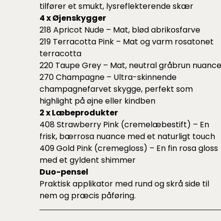
tilfører et smukt, lysreflekterende skær
4 x Øjenskygger
218 Apricot Nude – Mat, blød abrikosfarve
219 Terracotta Pink – Mat og varm rosatonet
terracotta
220 Taupe Grey – Mat, neutral gråbrun nuanc
270 Champagne – Ultra-skinnende
champagnefarvet skygge, perfekt som
highlight på øjne eller kindben
2 x Læbeprodukter
408 Strawberry Pink (cremelæbestift) – En
frisk, bærrosa nuance med et naturligt touch
409 Gold Pink (cremegloss) – En fin rosa gloss
med et gyldent shimmer
Duo-pensel
Praktisk applikator med rund og skrå side til
nem og præcis påføring.