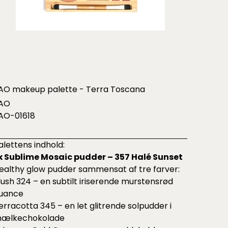
AO makeup palette - Terra Toscana
AO
AO-01618
alettens indhold:
 x Sublime Mosaic pudder – 357 Halé Sunset
ealthy glow pudder sammensat af tre farver:
lush 324 – en subtilt iriserende murstensrød
uance
erracotta 345 – en let glitrende solpudder i
ælkechokolade