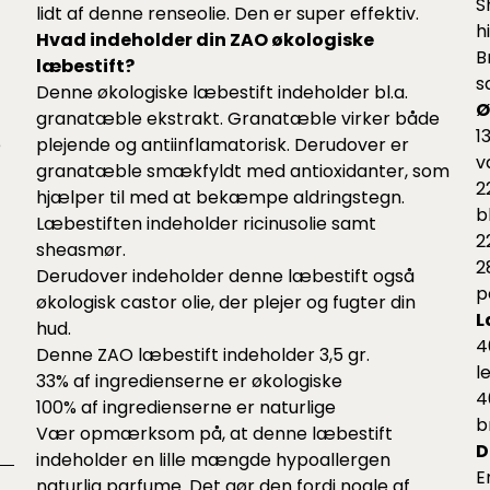
S
lidt af
denne
renseolie. Den er super effektiv.
h
Hvad indeholder din ZAO økologiske
B
læbestift?
s
Denne økologiske læbestift indeholder bl.a.
Ø
granatæble ekstrakt. Granatæble virker både
1
e
plejende og antiinflamatorisk. Derudover er
v
granatæble smækfyldt med antioxidanter, som
2
hjælper til med at bekæmpe aldringstegn.
b
Læbestiften indeholder ricinusolie samt
2
sheasmør.
2
Derudover indeholder denne læbestift også
p
økologisk castor olie, der plejer og fugter din
L
hud.
4
Denne ZAO læbestift indeholder 3,5 gr.
l
33% af ingredienserne er økologiske
4
100% af ingredienserne er naturlige
b
Vær opmærksom på, at denne læbestift
D
indeholder en lille mængde hypoallergen
E
naturlig parfume. Det gør den fordi nogle af