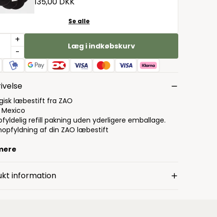
135,00 DKK
Se alle
+
Læg i indkøbskurv
-
ivelse
gisk læbestift fra ZAO
: Mexico
fyldelig refill pakning uden yderligere emballage.
enopfyldning af din ZAO læbestift
mere
kt information