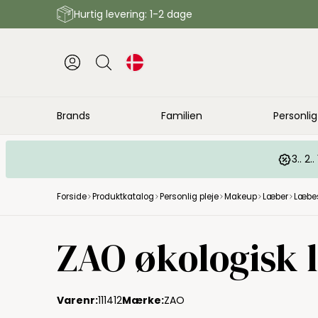
Hurtig levering: 1-2 dage
Brands
Familien
Personlig
3.. 2
Forside
Produktkatalog
Personlig pleje
Makeup
Læber
Læbes
ZAO økologisk l
Varenr:
111412
Mærke:
ZAO