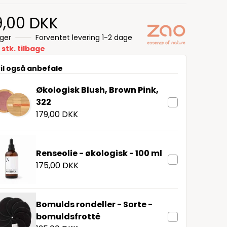
9,00 DKK
ager
Forventet levering 1-2 dage
 stk. tilbage
vil også anbefale
Økologisk Blush, Brown Pink,
322
179,00 DKK
Renseolie - økologisk - 100 ml
175,00 DKK
Bomulds rondeller - Sorte -
bomuldsfrotté