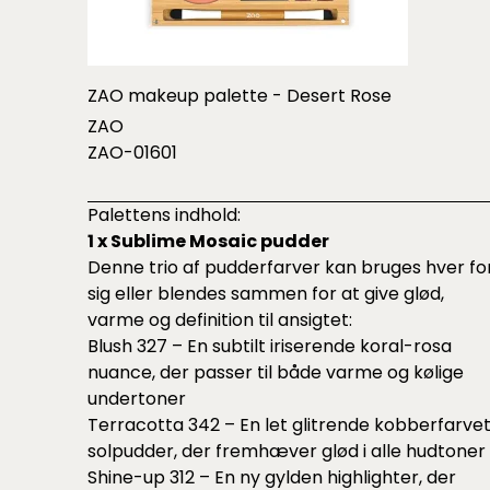
ZAO makeup palette - Desert Rose
ZAO
ZAO-01601
Palettens indhold:
1 x Sublime Mosaic pudder
Denne trio af pudderfarver kan bruges hver fo
sig eller blendes sammen for at give glød,
varme og definition til ansigtet:
Blush 327 – En subtilt iriserende koral-rosa
nuance, der passer til både varme og kølige
undertoner
Terracotta 342 – En let glitrende kobberfarve
solpudder, der fremhæver glød i alle hudtoner
Shine-up 312 – En ny gylden highlighter, der