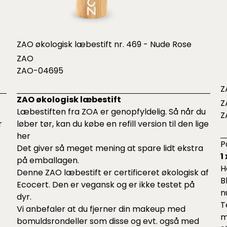
ZAO økologisk læbestift nr. 469 - Nude Rose
ZAO
ZAO-04695
Z
ZAO økologisk læbestift
Z
Læbestiften fra ZOA er genopfyldelig. Så når du
Z
r
løber tør, kan du købe en refill version til den lige
her
P
Det giver så meget mening at spare lidt ekstra
1
på emballagen.
H
Denne ZAO læbestift er certificeret økologisk af
B
Ecocert. Den er vegansk og er ikke testet på
n
t
dyr.
T
Vi anbefaler at du fjerner din makeup med
m
bomuldsrondeller som
disse
og evt. også med