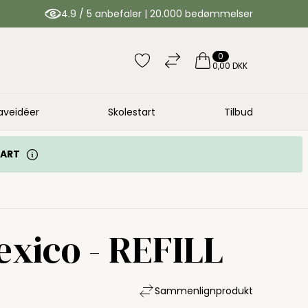
4.9 / 5 anbefaler | 20.000 bedømmelser
0
0,00 DKK
aveidéer
Skolestart
Tilbud
TART
exico - REFILL
Sammenlign
produkt