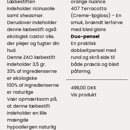
Læbestiften
orange nuance
indeholder ricinusolie
407 Terracotta
samt sheasmør.
(Creme-lipgloss) – En
Derudover indeholder
smuk, brændt lerfarve
denne læbestift også
med blød glans
økologisk castor olie,
Duo-pensel
der plejer og fugter din
En praktisk
hud.
dobbeltpensel med
Denne ZAO læbestift
rund og skrå side til
indeholder 3,5 gr.
både præcis og blød
33% af ingredienserne
påføring.
er økologiske
100% af ingredienserne
499,00 DKK
er naturlige
Vis produkt
Vær opmærksom på,
at denne læbestift
indeholder en lille
mængde
hypoallergen naturlig