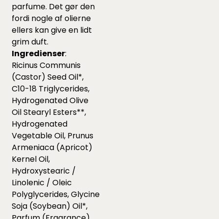
parfume. Det gør den
fordi nogle af olierne
ellers kan give en lidt
grim duft.
Ingredienser
:
Ricinus Communis
(Castor) Seed Oil*,
C10-18 Triglycerides,
Hydrogenated Olive
Oil Stearyl Esters**,
Hydrogenated
Vegetable Oil, Prunus
Armeniaca (Apricot)
Kernel Oil,
Hydroxystearic /
Linolenic / Oleic
Polyglycerides, Glycine
Soja (Soybean) Oil*,
Parfum (Fragrance),