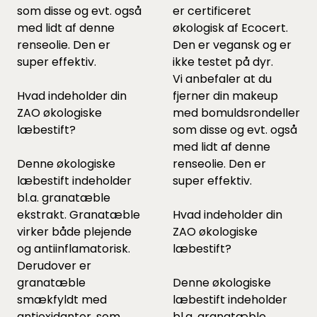
som
disse
og evt. også
er certificeret
med lidt af
denne
økologisk af Ecocert.
renseolie. Den er
Den er vegansk og er
super effektiv.
ikke testet på dyr.
Vi anbefaler at du
Hvad indeholder din
fjerner din makeup
ZAO økologiske
med bomuldsrondeller
læbestift?
som
disse
og evt. også
med lidt af
denne
Denne økologiske
renseolie. Den er
læbestift indeholder
super effektiv.
bl.a. granatæble
ekstrakt. Granatæble
Hvad indeholder din
virker både plejende
ZAO økologiske
og antiinflamatorisk.
læbestift?
Derudover er
granatæble
Denne økologiske
smækfyldt med
læbestift indeholder
antioxidanter, som
bl.a. granatæble