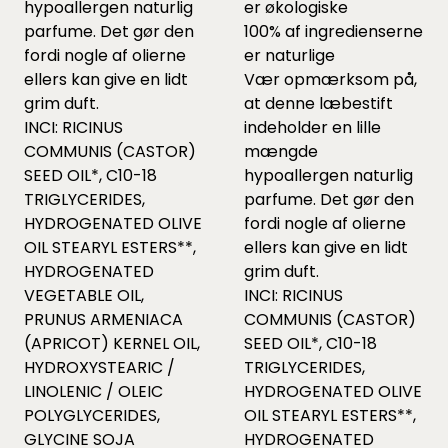
hypoallergen naturlig
er økologiske
parfume. Det gør den
100% af ingredienserne
fordi nogle af olierne
er naturlige
ellers kan give en lidt
Vær opmærksom på,
grim duft.
at denne læbestift
INCI: RICINUS
indeholder en lille
COMMUNIS (CASTOR)
mængde
SEED OIL*, C10-18
hypoallergen naturlig
TRIGLYCERIDES,
parfume. Det gør den
HYDROGENATED OLIVE
fordi nogle af olierne
OIL STEARYL ESTERS**,
ellers kan give en lidt
HYDROGENATED
grim duft.
VEGETABLE OIL,
INCI: RICINUS
PRUNUS ARMENIACA
COMMUNIS (CASTOR)
(APRICOT) KERNEL OIL,
SEED OIL*, C10-18
HYDROXYSTEARIC /
TRIGLYCERIDES,
LINOLENIC / OLEIC
HYDROGENATED OLIVE
POLYGLYCERIDES,
OIL STEARYL ESTERS**,
GLYCINE SOJA
HYDROGENATED