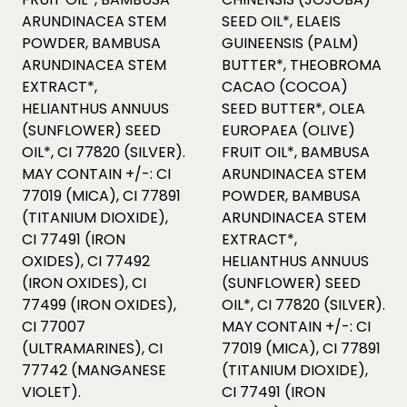
ARUNDINACEA STEM
SEED OIL*, ELAEIS
POWDER, BAMBUSA
GUINEENSIS (PALM)
ARUNDINACEA STEM
BUTTER*, THEOBROMA
EXTRACT*,
CACAO (COCOA)
HELIANTHUS ANNUUS
SEED BUTTER*, OLEA
(SUNFLOWER) SEED
EUROPAEA (OLIVE)
OIL*, CI 77820 (SILVER).
FRUIT OIL*, BAMBUSA
MAY CONTAIN +/-: CI
ARUNDINACEA STEM
77019 (MICA), CI 77891
POWDER, BAMBUSA
(TITANIUM DIOXIDE),
ARUNDINACEA STEM
CI 77491 (IRON
EXTRACT*,
OXIDES), CI 77492
HELIANTHUS ANNUUS
(IRON OXIDES), CI
(SUNFLOWER) SEED
77499 (IRON OXIDES),
OIL*, CI 77820 (SILVER).
CI 77007
MAY CONTAIN +/-: CI
(ULTRAMARINES), CI
77019 (MICA), CI 77891
77742 (MANGANESE
(TITANIUM DIOXIDE),
VIOLET).
CI 77491 (IRON