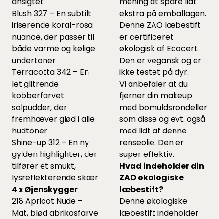
ansigtet:
mening at spare lidt
Blush 327 – En subtilt
ekstra på emballagen.
iriserende koral-rosa
Denne ZAO læbestift
nuance, der passer til
er certificeret
både varme og kølige
økologisk af Ecocert.
undertoner
Den er vegansk og er
Terracotta 342 – En
ikke testet på dyr.
let glitrende
Vi anbefaler at du
kobberfarvet
fjerner din makeup
solpudder, der
med bomuldsrondeller
fremhæver glød i alle
som
disse
og evt. også
hudtoner
med lidt af
denne
Shine-up 312 – En ny
renseolie. Den er
gylden highlighter, der
super effektiv.
tilfører et smukt,
Hvad indeholder din
lysreflekterende skær
ZAO økologiske
4 x Øjenskygger
læbestift?
218 Apricot Nude –
Denne økologiske
Mat, blød abrikosfarve
læbestift indeholder