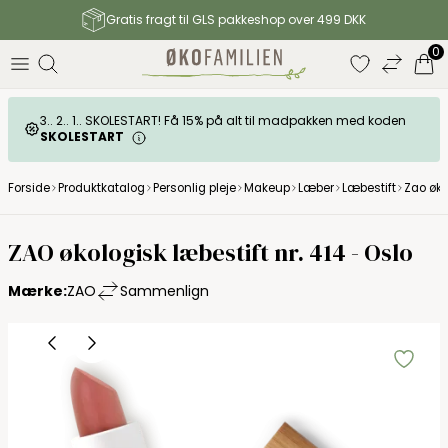
Gratis fragt til GLS pakkeshop over 499 DKK
0
3.. 2.. 1.. SKOLESTART! Få 15% på alt til madpakken med koden
SKOLESTART
Forside
Produktkatalog
Personlig pleje
Makeup
Læber
Læbestift
Zao økol
ZAO økologisk læbestift nr. 414 - Oslo
Mærke:
ZAO
Sammenlign