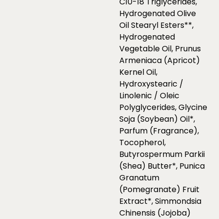
C10-18 Triglycerides,
Hydrogenated Olive
Oil Stearyl Esters**,
Hydrogenated
Vegetable Oil, Prunus
Armeniaca (Apricot)
Kernel Oil,
Hydroxystearic /
Linolenic / Oleic
Polyglycerides, Glycine
Soja (Soybean) Oil*,
Parfum (Fragrance),
Tocopherol,
Butyrospermum Parkii
(Shea) Butter*, Punica
Granatum
(Pomegranate) Fruit
Extract*, Simmondsia
Chinensis (Jojoba)