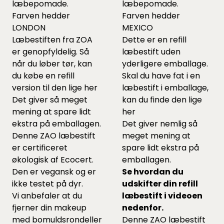
læbepomade.
læbepomade.
Farven hedder
Farven hedder
LONDON
MEXICO
Læbestiften fra ZOA
Dette er en refill
er genopfyldelig. Så
læbestift uden
når du løber tør, kan
yderligere emballage.
du købe en refill
Skal du have fat i en
version til den lige
her
læbestift i emballage,
Det giver så meget
kan du finde den lige
mening at spare lidt
her
ekstra på emballagen.
Det giver nemlig så
Denne ZAO læbestift
meget mening at
er certificeret
spare lidt ekstra på
økologisk af Ecocert.
emballagen.
Den er vegansk og er
Se hvordan du
ikke testet på dyr.
udskifter din refill
Vi anbefaler at du
læbestift i videoen
fjerner din makeup
nedenfor.
med bomuldsrondeller
Denne ZAO læbestift