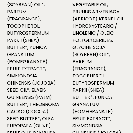
(SOYBEAN) OIL*,
VEGETABLE OIL,
PARFUM
PRUNUS ARMENIACA
(FRAGRANCE),
(APRICOT) KERNEL OIL,
TOCOPHEROL,
HYDROXYSTEARIC /
BUTYROSPERMUM
LINOLENIC / OLEIC
PARKII (SHEA)
POLYGLYCERIDES,
BUTTER*, PUNICA
GLYCINE SOJA
GRANATUM
(SOYBEAN) OIL*,
(POMEGRANATE)
PARFUM
FRUIT EXTRACT*,
(FRAGRANCE),
SIMMONDSIA
TOCOPHEROL,
CHINENSIS (JOJOBA)
BUTYROSPERMUM
SEED OIL*, ELAEIS
PARKII (SHEA)
GUINEENSIS (PALM)
BUTTER*, PUNICA
BUTTER*, THEOBROMA
GRANATUM
CACAO (COCOA)
(POMEGRANATE)
SEED BUTTER*, OLEA
FRUIT EXTRACT*,
EUROPAEA (OLIVE)
SIMMONDSIA
FRUIT OIL*, BAMBUSA
CHINENSIS (JOJOBA)