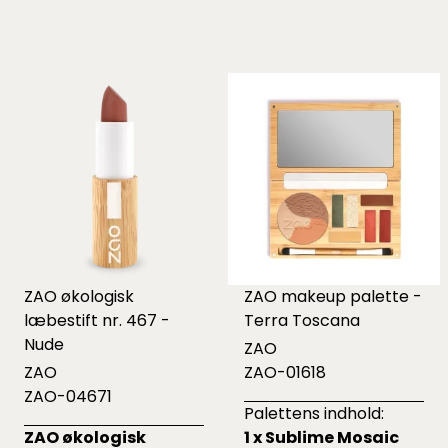
ZAO økologisk
ZAO makeup palette -
læbestift nr. 467 -
Terra Toscana
Nude
ZAO
ZAO
ZAO-01618
ZAO-04671
Palettens indhold:
ZAO økologisk
1 x Sublime Mosaic