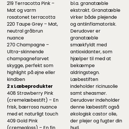
219 Terracotta Pink –
bl.a. granatæble
Mat og varm
ekstrakt. Granatæble
rosatonet terracotta
virker både plejende
220 Taupe Grey – Mat,
og antiinflamatorisk.
neutral gråbrun
Derudover er
nuance
granatæble
270 Champagne –
smækfyldt med
Ultra-skinnende
antioxidanter, som
champagnefarvet
hjælper til med at
skygge, perfekt som
bekæmpe
highlight på øjne eller
aldringstegn.
kindben
Læbestiften
2 x Læbeprodukter
indeholder ricinusolie
408 Strawberry Pink
samt sheasmør.
(cremelæbestift) – En
Derudover indeholder
frisk, bærrosa nuance
denne læbestift også
med et naturligt touch
økologisk castor olie,
409 Gold Pink
der plejer og fugter din
(cremegloss) – En fin
hud.