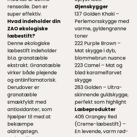
renseolie. Den er
Øjenskygger
super effektiv.
137 Golden Khaki –
Hvad indeholder din
Perlemorsskygge med
ZAO økologiske
varme, gyldengrønne
læbestift?
toner
Denne økologiske
222 Purple Brown –
læbestift indeholder
Mat skygge i dyb,
bl.a. granatæble
blommebrun nuance
ekstrakt. Granatæble
223 Camel – Mat og
virker både plejende
blød karamelfarvet
og antiinflamatorisk.
skygge
Derudover er
283 Golden – Ultra-
granatæble
skinnende guldskygge,
smækfyldt med
perfekt som highlight
antioxidanter, som
Læbeprodukter
hjælper til med at
406 Orangey Red
bekæmpe
(Creme-læbestift) –
aldringstegn.
En levende, varm rød-