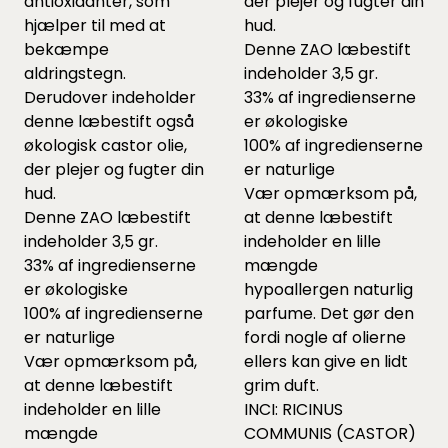
antioxidanter, som
der plejer og fugter din
hjælper til med at
hud.
bekæmpe
Denne ZAO læbestift
aldringstegn.
indeholder 3,5 gr.
Derudover indeholder
33% af ingredienserne
denne læbestift også
er økologiske
økologisk castor olie,
100% af ingredienserne
der plejer og fugter din
er naturlige
hud.
Vær opmærksom på,
Denne ZAO læbestift
at denne læbestift
indeholder 3,5 gr.
indeholder en lille
33% af ingredienserne
mængde
er økologiske
hypoallergen naturlig
100% af ingredienserne
parfume. Det gør den
er naturlige
fordi nogle af olierne
Vær opmærksom på,
ellers kan give en lidt
at denne læbestift
grim duft.
indeholder en lille
INCI: RICINUS
mængde
COMMUNIS (CASTOR)