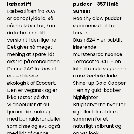
læbestift
pudder – 357 Halé
Læbestiften fra ZOA
Sunset
er genopfyldelig. Så
Healthy glow pudder
når du løber tør, kan
sammensat af tre
du købe en refill
farver:
version til den lige
her
Blush 324 – en subtilt
Det giver så meget
iriserende
mening at spare lidt
murstensrød nuance
ekstra på emballagen.
Terracotta 345 – en
Denne ZAO læbestift
let glitrende solpudder
er certificeret
i mælkechokolade
økologisk af Ecocert.
Shine-up Gold Copper
Den er vegansk og er
– en ny guld-kobber
ikke testet på dyr.
highlighter
Vi anbefaler at du
Brug farverne hver for
fjerner din makeup
sig eller blend dem
med bomuldsrondeller
sammen for et
som
disse
og evt. også
naturligt solbrunt og
med lidt af
denne
oplyst look.