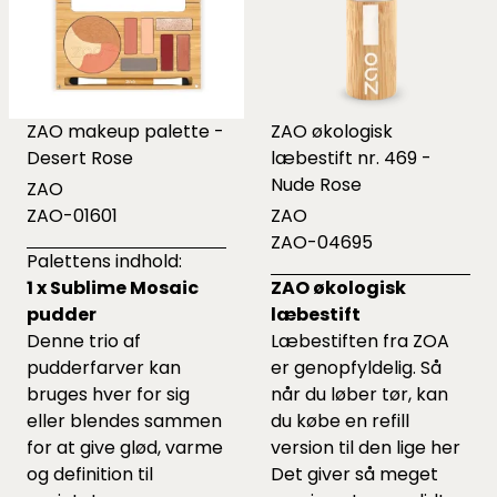
ZAO makeup palette -
ZAO økologisk
Desert Rose
læbestift nr. 469 -
Nude Rose
ZAO
ZAO-01601
ZAO
ZAO-04695
Palettens indhold:
1 x Sublime Mosaic
ZAO økologisk
pudder
læbestift
Denne trio af
Læbestiften fra ZOA
pudderfarver kan
er genopfyldelig. Så
bruges hver for sig
når du løber tør, kan
eller blendes sammen
du købe en refill
for at give glød, varme
version til den lige
her
og definition til
Det giver så meget