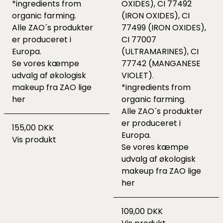
*ingredients from
OXIDES), CI 77492
organic farming.
(IRON OXIDES), CI
Alle ZAO´s produkter
77499 (IRON OXIDES),
er produceret i
CI 77007
Europa.
(ULTRAMARINES), CI
Se vores kæmpe
77742 (MANGANESE
udvalg af økologisk
VIOLET).
makeup fra ZAO lige
*ingredients from
her
organic farming.
Alle ZAO´s produkter
er produceret i
155,00 DKK
Europa.
Vis produkt
Se vores kæmpe
udvalg af økologisk
makeup fra ZAO lige
her
109,00 DKK