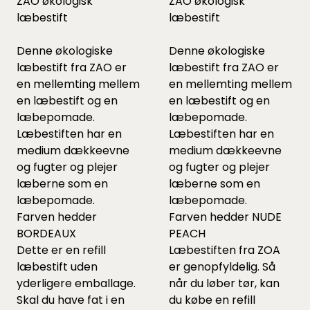
ZAO økologisk
ZAO økologisk
læbestift
læbestift
Denne økologiske
Denne økologiske
læbestift fra ZAO er
læbestift fra ZAO er
en mellemting mellem
en mellemting mellem
en læbestift og en
en læbestift og en
læbepomade.
læbepomade.
Læbestiften har en
Læbestiften har en
medium dækkeevne
medium dækkeevne
og fugter og plejer
og fugter og plejer
læberne som en
læberne som en
læbepomade.
læbepomade.
Farven hedder
Farven hedder NUDE
BORDEAUX
PEACH
Dette er en refill
Læbestiften fra ZOA
læbestift uden
er genopfyldelig. Så
yderligere emballage.
når du løber tør, kan
Skal du have fat i en
du købe en refill