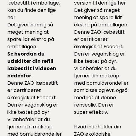
læbestift i emballage,
version til den lige
her
kan du finde den lige
Det giver så meget
her
mening at spare lidt
Det giver nemlig så
ekstra på emballagen.
meget mening at
Denne ZAO læbestift
spare lidt ekstra på
er certificeret
emballagen.
økologisk af Ecocert.
Se hvordan du
Den er vegansk og er
udskifter din refill
ikke testet på dyr.
læbestift i videoen
Vi anbefaler at du
nedenfor.
fjerner din makeup
Denne ZAO læbestift
med bomuldsrondeller
er certificeret
som
disse
og evt. også
økologisk af Ecocert.
med lidt af
denne
Den er vegansk og er
renseolie. Den er
ikke testet på dyr.
super effektiv.
Vi anbefaler at du
fjerner din makeup
Hvad indeholder din
med bomuldsrondeller
ZAO økologiske