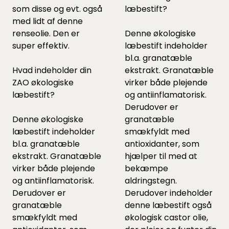
som
disse
og evt. også
læbestift?
med lidt af
denne
renseolie. Den er
Denne økologiske
super effektiv.
læbestift indeholder
bl.a. granatæble
Hvad indeholder din
ekstrakt. Granatæble
ZAO økologiske
virker både plejende
læbestift?
og antiinflamatorisk.
Derudover er
Denne økologiske
granatæble
læbestift indeholder
smækfyldt med
bl.a. granatæble
antioxidanter, som
ekstrakt. Granatæble
hjælper til med at
virker både plejende
bekæmpe
og antiinflamatorisk.
aldringstegn.
Derudover er
Derudover indeholder
granatæble
denne læbestift også
smækfyldt med
økologisk castor olie,