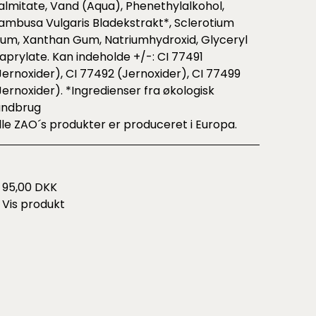
almitate, Vand (Aqua), Phenethylalkohol,
ambusa Vulgaris Bladekstrakt*, Sclerotium
um, Xanthan Gum, Natriumhydroxid, Glyceryl
aprylate. Kan indeholde +/-: CI 77491
Jernoxider), CI 77492 (Jernoxider), CI 77499
Jernoxider). *Ingredienser fra økologisk
andbrug
lle ZAO´s produkter er produceret i Europa.
95,00 DKK
Vis produkt