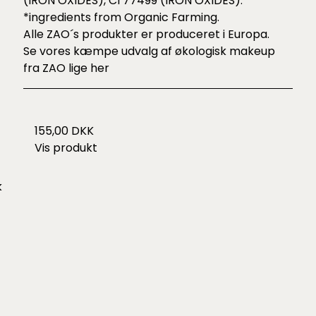
(IRON OXIDES), CI 77499 (IRON OXIDES).
*ingredients from Organic Farming.
Alle ZAO´s produkter er produceret i Europa.
Se vores kæmpe udvalg af økologisk makeup
fra ZAO lige
her
155,00 DKK
Vis produkt
k