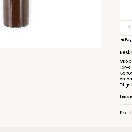
Beskr
Økolo
Farve
Genopf
embal
Til ge
Læs 
Produ