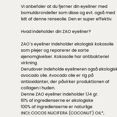
Vi anbefaler at du fjerner din eyeliner med
bomuldsrondeller som
disse
og evt. også med
lidt af
denne
renseolie. Den er super effektiv.
Hvad indeholder din ZAO eyeliner?
ZAO´s eyeliner indeholder økologisk kokosolie
som plejer og reparerer de sarte
øjenomgivelser. Kokosolie har antibakteriel
virkning.
Derudover indeholde eyelineren også økologis
avocado olie. Avocado olie er rig på
antioxidanter, der påvirker produktionen af
collagen i huden.
Denne ZAO eyeliner indeholder 1,14 gr.
61% af ingredienserne er økologiske
100% af ingredienserne er naturlige
INCI
:
COCOS NUCIFERA (COCONUT) OIL*,