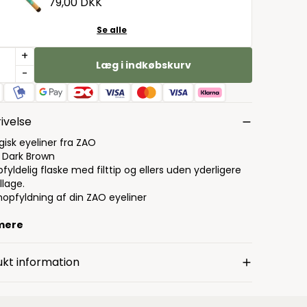
79,00 DKK
Se alle
+
Læg i indkøbskurv
-
ivelse
gisk eyeliner fra ZAO
: Dark Brown
yldelig flaske med filttip og ellers uden yderligere
lage.
nopfyldning af din ZAO eyeliner
mere
kt information