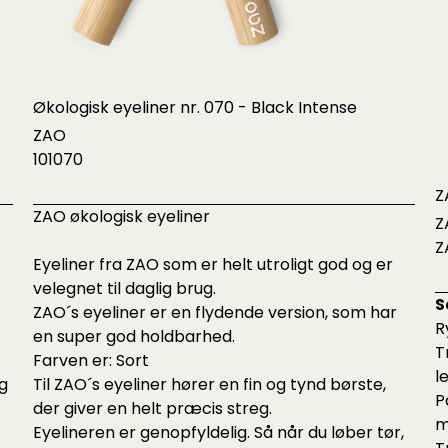
Økologisk eyeliner nr. 070 - Black Intense
ZAO
101070
Z
ZAO økologisk eyeliner
Z
Z
Eyeliner fra ZAO som er helt utroligt god og er
velegnet til daglig brug.
S
ZAO´s eyeliner er en flydende version, som har
R
en super god holdbarhed.
T
Farven er: Sort
l
og
Til ZAO´s eyeliner hører en fin og tynd børste,
P
der giver en helt præcis streg.
m
Eyelineren er genopfyldelig. Så når du løber tør,