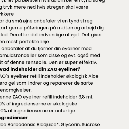
ryk let på børsten hvis du ønsker en tynd streg
g tryk mere ned hvis stregen skal være
ykkere
ar du små øjne anbefaler vi en tynd streg
tart gerne påføringen på midten og arbejd dig
dad. Derefter det indvendige af øjet. Det giver
en mest perfekte linje
i anbefaler at du fjerner din eyeliner med
omuldsrondeller som
disse
og evt. også med
idt af
denne
renseolie. Den er super effektiv.
vad indeholder din ZAO eyeliner?
AO´s eyeliner refill indeholder økologisk Aloe
era gel som lindrer og reparerer de sarte
jenomgivelser.
enne ZAO eyeliner refill indeholder 3,8 ml.
9% af ingredienserne er økologiske
00% af ingredienserne er naturlige
ngredienser
loe Barbadensis Bladjuice*, Glycerin, Sucrose