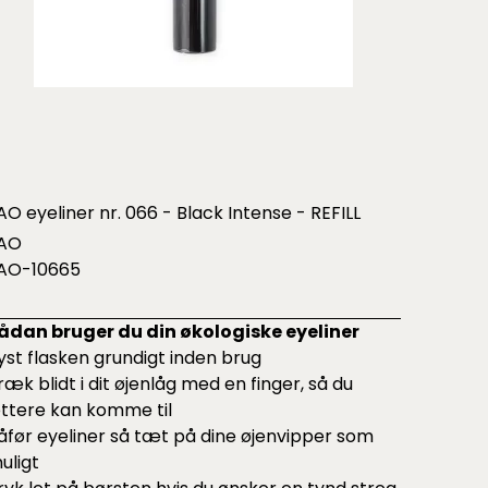
AO eyeliner nr. 066 - Black Intense - REFILL
AO
AO-10665
ådan bruger du din økologiske eyeliner
yst flasken grundigt inden brug
ræk blidt i dit øjenlåg med en finger, så du
ettere kan komme til
åfør eyeliner så tæt på dine øjenvipper som
uligt