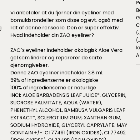
P
B
Vi anbefaler at du fjerner din eyeliner med
G
bomuldsrondeller som
disse
og evt. også med
C
g
lidt af
denne
renseolie. Den er super effektiv.
(
Hvad indeholder din ZAO eyeliner?
(
l
ZAO´s eyeliner indeholder økologisk Aloe Vera
A
gel som lindrer og reparerer de sarte
øjenomgivelser.
Denne ZAO eyeliner indeholder 3,8 ml.
59% af ingredienserne er økologiske
100% af ingredienserne er naturlige
INCI
:
ALOE BARBADENSIS LEAF JUICE*, GLYCERIN,
SUCROSE PALMITATE, AQUA (WATER),
PHENETHYL ALCOHOL, BAMBUSA VULGARIS LEAF
EXTRACT*, SCLEROTIUM GUM, XANTHAN GUM,
SODIUM HYDROXIDE, GLYCERYL CAPRYLATE. MAY
CONTAIN +/-: CI 77491 (IRON OXIDES), CI 77492