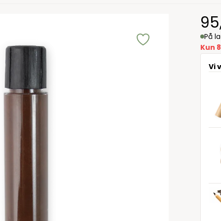
95
På l
Kun 8
Vi 