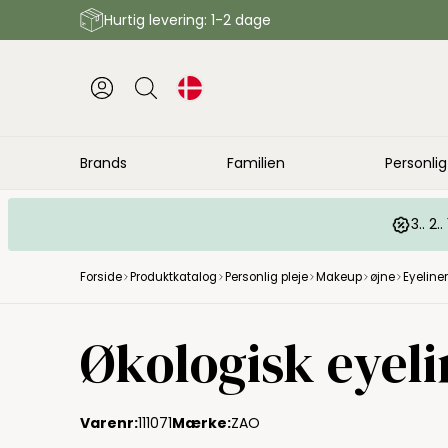
Hurtig levering: 1-2 dage
Brands
Familien
Personlig
3.. 2
Forside
Produktkatalog
Personlig pleje
Makeup
øjne
Eyeliner
Økologisk eyelin
Varenr:
111071
Mærke:
ZAO