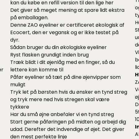
T
kan du købe en refill version til den lige
her
o
Det giver så meget mening at spare lidt ekstra
t
på emballagen.
H
Denne ZAO eyeliner er certificeret økologisk af
S
Ecocert, den er vegansk og er ikke testet på
u
dyr.
d
Sådan bruger du din økologiske eyeliner
V
Ryst flasken grundigt inden brug
b
Træk blidt i dit øjenlåg med en finger, så du
l
er
lettere kan komme til
H
Påfør eyeliner så tæt på dine øjenvipper som
Z
muligt
V
Tryk let på børsten hvis du ønsker en tynd streg
ø
og tryk mere ned hvis stregen skal være
D
tykkere
5
Har du små øjne anbefaler vi en tynd streg
1
Start gerne påføringen på midten og arbejd dig
I
udad. Derefter det indvendige af øjet. Det giver
A
den mest perfekte linje