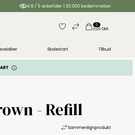
4.9 / 5 anbefaler | 20.000 bedømmelser
0
0,00 DKK
aveidéer
Skolestart
Tilbud
TART
rown - Refill
Sammenlign
produkt