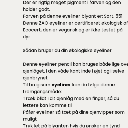
Der er rigtig meget pigment i farven og den
holder godt.
Farven på denne eyeliner blyant er: Sort, 551
Denne ZAO eyeliner er certificeret økologisk af
Ecocert, den er vegansk og er ikke testet på
dyr.
Sådan bruger du din økologiske eyeliner
Denne eyeliner pencil kan bruges både lige ov
øjenlåget, i den våde kant inde i øjet og i selve
øjenbrynet.
Til brug som
eyeline
r kan du følge denne
fremgangsmåde:
Træk blidt i dit øjenlåg med en finger, så du
lettere kan komme til
Påfør eyeliner så tæt på dine øjenvipper som
muligt
Tryk let på blyanten hvis du ønsker en tynd