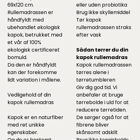
69x120 cm.
eller uden probiotika
Rullemadrassen er
Brug ikke skyllemiddel
håndfyldt med
Tør kapok
ubehandlet økologisk
rullemadrassen straks
kapok, betrukket med
efter vask
et vår af 100%
økologisk certificeret
Sådan tørrer du din
bomuld.
kapok rullemadras
Da den er håndfyldt
Kapok rullemadrassen
kan der forekomme
tørres alene i
lidt variation i målene.
tørretumbleren
Giv dig god tid. Vi
Vedligehold af din
anbefaler at bruge
kapok rullemadras
tørrebolde
i uld for at
reducere tørretiden.
Kapok er en naturfiber
De sørger også for at
med ret unikke
fibrene bliver
egenskaber.
skånsomt adskilt
Og de er bestemt
Brug ikke tennisbolde,