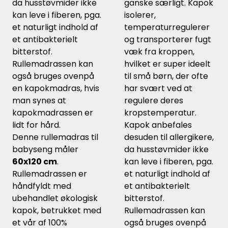
da husstøvmider ikke
ganske særligt. Kapok
kan leve i fiberen, pga.
isolerer,
et naturligt indhold af
temperaturregulerer
et antibakterielt
og transporterer fugt
bitterstof.
væk fra kroppen,
Rullemadrassen kan
hvilket er super ideelt
også bruges ovenpå
til små børn, der ofte
en kapokmadras, hvis
har svært ved at
man synes at
regulere deres
kapokmadrassen er
kropstemperatur.
lidt for hård.
Kapok anbefales
Denne rullemadras til
desuden til allergikere,
babyseng måler
da husstøvmider ikke
60x120 cm
.
kan leve i fiberen, pga.
Rullemadrassen er
et naturligt indhold af
håndfyldt med
et antibakterielt
ubehandlet økologisk
bitterstof.
kapok, betrukket med
Rullemadrassen kan
et vår af 100%
også bruges ovenpå