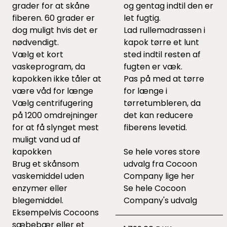
grader for at skåne
og gentag indtil den er
fiberen. 60 grader er
let fugtig.
dog muligt hvis det er
Lad rullemadrassen i
nødvendigt.
kapok tørre et lunt
Vælg et kort
sted indtil resten af
vaskeprogram, da
fugten er væk.
kapokken ikke tåler at
Pas på med at tørre
være våd for længe
for længe i
Vælg centrifugering
tørretumbleren, da
på 1200 omdrejninger
det kan reducere
for at få slynget mest
fiberens levetid.
muligt vand ud af
kapokken
Se hele vores store
Brug et skånsom
udvalg fra Cocoon
vaskemiddel uden
Company lige
her
enzymer eller
Se hele
Cocoon
blegemiddel.
Company's udvalg
Eksempelvis Cocoons
sæbebær
eller et