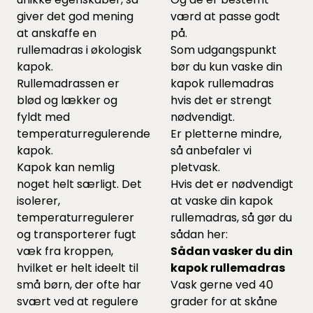
giver det god mening
værd at passe godt
at anskaffe en
på.
rullemadras i økologisk
Som udgangspunkt
kapok.
bør du kun vaske din
Rullemadrassen er
kapok rullemadras
blød og lækker og
hvis det er strengt
fyldt med
nødvendigt.
temperaturregulerende
Er pletterne mindre,
kapok.
så anbefaler vi
Kapok kan nemlig
pletvask.
noget helt særligt. Det
Hvis det er nødvendigt
isolerer,
at vaske din kapok
temperaturregulerer
rullemadras, så gør du
og transporterer fugt
sådan her:
væk fra kroppen,
Sådan vasker du din
hvilket er helt ideelt til
kapok rullemadras
små børn, der ofte har
Vask gerne ved 40
svært ved at regulere
grader for at skåne