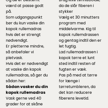
værd at passe godt
da de slår fiberen i
på.
stykker
Som udgangspunkt
Vælg et 30 minutters
bør du kun vaske din
program med
kapok rullemadras
middelvarme. Kig til
hvis det er strengt
kapok rullemdrassen
nødvendigt.
og gentag indtil den er
Er pletterne mindre,
let fugtig.
så anbefaler vi
Lad rullemadrassen i
pletvask.
kapok tørre et lunt
Hvis det er nødvendigt
sted indtil resten af
at vaske din kapok
fugten er væk.
rullemadras, så gør du
Pas på med at tørre
sådan her:
for længe i
Sådan vasker du din
tørretumbleren, da
kapok rullemadras
det kan reducere
Vask gerne ved 40
fiberens levetid.
grader for at skåne