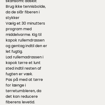
skånsomt adskilt
Brug ikke tennisbolde,
da de slår fiberen i
stykker
Vælg et 30 minutters
program med
middelvarme. Kig til
kapok rullemdrassen
og gentag indtil den er
let fugtig.
Lad rullemadrassen i
kapok tørre et lunt
sted indtil resten af
fugten er væk.
Pas på med at tørre
for længe i
tørretumbleren, da
det kan reducere
fiberens levetid.