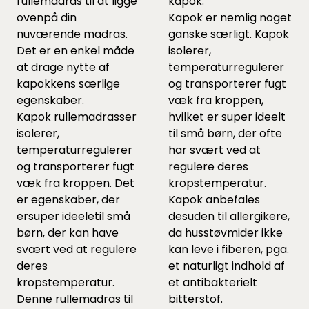
rullemadras til at ligge
kapok.
ovenpå din
Kapok er nemlig noget
nuværende madras.
ganske særligt. Kapok
Det er en enkel måde
isolerer,
at drage nytte af
temperaturregulerer
kapokkens særlige
og transporterer fugt
egenskaber.
væk fra kroppen,
Kapok rullemadrasser
hvilket er super ideelt
isolerer,
til små børn, der ofte
temperaturregulerer
har svært ved at
og transporterer fugt
regulere deres
væk fra kroppen. Det
kropstemperatur.
er egenskaber, der
Kapok anbefales
ersuper ideeletil små
desuden til allergikere,
børn, der kan have
da husstøvmider ikke
svært ved at regulere
kan leve i fiberen, pga.
deres
et naturligt indhold af
kropstemperatur.
et antibakterielt
Denne rullemadras til
bitterstof.