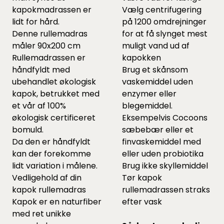
kapokmadrassen er
Vælg centrifugering
lidt for hård.
på 1200 omdrejninger
Denne rullemadras
for at få slynget mest
måler 90x200 cm
muligt vand ud af
Rullemadrassen er
kapokken
håndfyldt med
Brug et skånsom
ubehandlet økologisk
vaskemiddel uden
kapok, betrukket med
enzymer eller
et vår af 100%
blegemiddel.
økologisk certificeret
Eksempelvis Cocoons
bomuld.
sæbebær
eller et
Da den er håndfyldt
finvaskemiddel
med
kan der forekomme
eller uden probiotika
lidt variation i målene.
Brug ikke skyllemiddel
Vedligehold af din
Tør kapok
kapok rullemadras
rullemadrassen straks
Kapok er en naturfiber
efter vask
med ret unikke