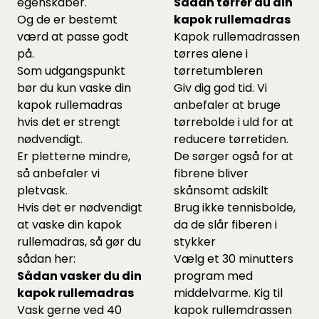
egenskaber.
Sådan tørrer du din
Og de er bestemt
kapok rullemadras
værd at passe godt
Kapok rullemadrassen
på.
tørres alene i
Som udgangspunkt
tørretumbleren
bør du kun vaske din
Giv dig god tid. Vi
kapok rullemadras
anbefaler at bruge
hvis det er strengt
tørrebolde
i uld for at
nødvendigt.
reducere tørretiden.
Er pletterne mindre,
De sørger også for at
så anbefaler vi
fibrene bliver
pletvask.
skånsomt adskilt
Hvis det er nødvendigt
Brug ikke tennisbolde,
at vaske din kapok
da de slår fiberen i
rullemadras, så gør du
stykker
sådan her:
Vælg et 30 minutters
Sådan vasker du din
program med
kapok rullemadras
middelvarme. Kig til
Vask gerne ved 40
kapok rullemdrassen