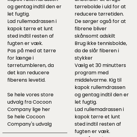
og gentag indtil den er
tørrebolde
i uld for at
let fugtig.
reducere tørretiden.
Lad rullemadrassen i
De sørger også for at
kapok tørre et lunt
fibrene bliver
sted indtil resten af
skånsomt adskilt
fugten er væk.
Brug ikke tennisbolde,
Pas på med at tørre
da de slår fiberen i
for længe i
stykker
tørretumbleren, da
Vælg et 30 minutters
det kan reducere
program med
fiberens levetid.
middelvarme. Kig til
kapok rullemdrassen
Se hele vores store
og gentag indtil den er
udvalg fra Cocoon
let fugtig.
Company lige
her
Lad rullemadrassen i
Se hele
Cocoon
kapok tørre et lunt
Company's udvalg
sted indtil resten af
fugten er væk.