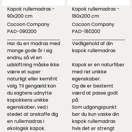
Kapok rullemadras -
Kapok rullemadras -
90x200 cm
180x200 cm
Cocoon Company
Cocoon Company
PAD-090200
PAD-180200
Har du en madras med
Vedligehold af din
mange gode år i sig
kapok rullemadras
endnu, så vil en
udskiftning måske ikke
Kapok er en naturfiber
være et super
med ret unikke
naturligt eller kemifrit
egenskaber.
valg. Til gengæld kan
Og de er bestemt
du sagtens udnytte
værd at passe godt
kapokkens unikke
på.
egenskaber, ved i
Som udgangspunkt
stedet at anskaffe dig
bør du kun vaske din
en rullemadras i
kapok rullemadras
økologisk kapok.
hvis det er strengt