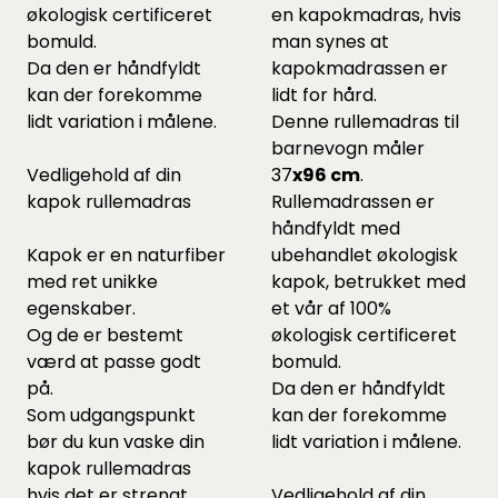
økologisk certificeret
en kapokmadras, hvis
bomuld.
man synes at
Da den er håndfyldt
kapokmadrassen er
kan der forekomme
lidt for hård.
lidt variation i målene.
Denne rullemadras til
barnevogn måler
Vedligehold af din
37
x96 cm
.
kapok rullemadras
Rullemadrassen er
håndfyldt med
Kapok er en naturfiber
ubehandlet økologisk
med ret unikke
kapok, betrukket med
egenskaber.
et vår af 100%
Og de er bestemt
økologisk certificeret
værd at passe godt
bomuld.
på.
Da den er håndfyldt
Som udgangspunkt
kan der forekomme
bør du kun vaske din
lidt variation i målene.
kapok rullemadras
hvis det er strengt
Vedligehold af din