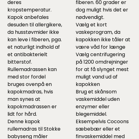
deres
fiberen. 60 grader er
kropstemperatur.
dog muligt hvis det er
Kapok anbefales
nødvendigt.
desuden til allergikere,
Vælg et kort
da husstøvmider ikke
vaskeprogram, da
kan leve i fiberen, pga.
kapokken ikke tåler at
et naturligt indhold af
være våd for længe
et antibakterielt
Vælg centrifugering
bitterstof.
på 1200 omdrejninger
Rullemadrassen kan
for at få slynget mest
med stor fordel
muligt vand ud af
bruges ovenpå en
kapokken
kapokmadras, hvis
Brug et skånsom
man synes at
vaskemiddel uden
kapokmadrassen er
enzymer eller
lidt for hård.
blegemiddel.
Denne kapok
Eksempelvis Cocoons
rullemadras til Stokke
sæbebær
eller et
babyseng måler
finvaskemiddel
med