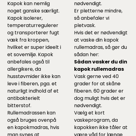
Kapok kan nemlig
nødvendigt.
noget ganske særligt.
Er pletterne mindre,
Kapok isolerer,
så anbefaler vi
temperaturregulerer
pletvask.
og transporterer fugt
Hvis det er nødvendigt
væk fra kroppen,
at vaske din kapok
hvilket er super ideelt i
rullemadras, så gør du
et sovemiljø. Kapok
sådan her:
anbefales også til
Sådan vasker du din
allergikere, da
kapok rullemadras
husstøvmider ikke kan
Vask gerne ved 40
leve i fiberen, pga. et
grader for at skåne
naturligt indhold af et
fiberen. 60 grader er
antibakterielt
dog muligt hvis det er
bitterstof.
nødvendigt.
Rullemadrassen kan
Vælg et kort
også bruges ovenpå
vaskeprogram, da
en kapokmadras, hvis
kapokken ikke tåler at
man synes at
være våd for længe