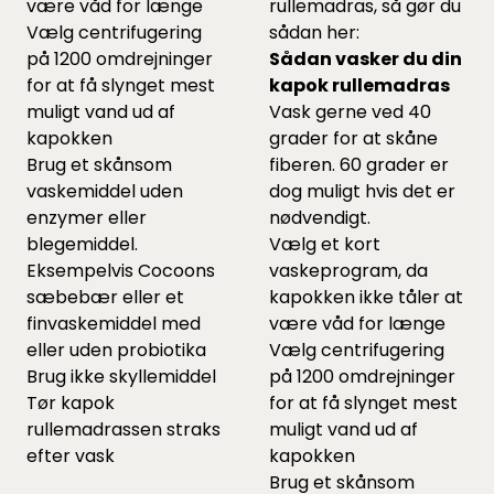
være våd for længe
rullemadras, så gør du
Vælg centrifugering
sådan her:
på 1200 omdrejninger
Sådan vasker du din
for at få slynget mest
kapok rullemadras
muligt vand ud af
Vask gerne ved 40
kapokken
grader for at skåne
Brug et skånsom
fiberen. 60 grader er
vaskemiddel uden
dog muligt hvis det er
enzymer eller
nødvendigt.
blegemiddel.
Vælg et kort
Eksempelvis Cocoons
vaskeprogram, da
sæbebær
eller et
kapokken ikke tåler at
finvaskemiddel
med
være våd for længe
eller uden probiotika
Vælg centrifugering
Brug ikke skyllemiddel
på 1200 omdrejninger
Tør kapok
for at få slynget mest
rullemadrassen straks
muligt vand ud af
efter vask
kapokken
Brug et skånsom