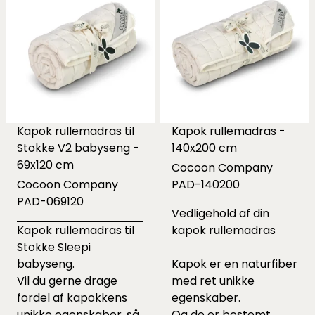
Kapok rullemadras til
Kapok rullemadras -
Stokke V2 babyseng -
140x200 cm
69x120 cm
Cocoon Company
Cocoon Company
PAD-140200
PAD-069120
Vedligehold af din
Kapok rullemadras til
kapok rullemadras
Stokke Sleepi
babyseng.
Kapok er en naturfiber
Vil du gerne drage
med ret unikke
fordel af kapokkens
egenskaber.
unikke egenskaber, så
Og de er bestemt