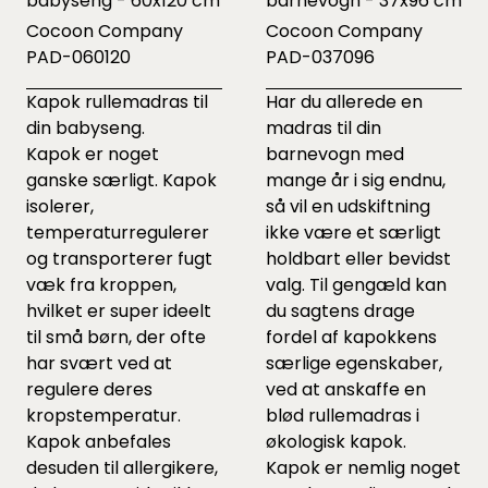
babyseng - 60x120 cm
barnevogn - 37x96 cm
Cocoon Company
Cocoon Company
PAD-060120
PAD-037096
Kapok rullemadras til
Har du allerede en
din babyseng.
madras til din
Kapok er noget
barnevogn med
ganske særligt. Kapok
mange år i sig endnu,
isolerer,
så vil en udskiftning
temperaturregulerer
ikke være et særligt
og transporterer fugt
holdbart eller bevidst
væk fra kroppen,
valg. Til gengæld kan
hvilket er super ideelt
du sagtens drage
til små børn, der ofte
fordel af kapokkens
har svært ved at
særlige egenskaber,
regulere deres
ved at anskaffe en
kropstemperatur.
blød rullemadras i
Kapok anbefales
økologisk kapok.
desuden til allergikere,
Kapok er nemlig noget