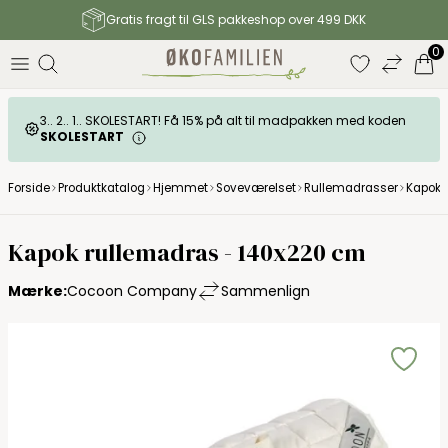
Gratis fragt til GLS pakkeshop over 499 DKK
0
3.. 2.. 1.. SKOLESTART! Få 15% på alt til madpakken med koden
SKOLESTART
Forside
Produktkatalog
Hjemmet
Soveværelset
Rullemadrasser
Kapok 
Kapok rullemadras - 140x220 cm
Mærke:
Cocoon Company
Sammenlign