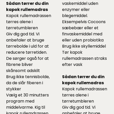
Sådan tørrer du din
vaskemiddel uden
kapok rullemadras
enzymer eller
Kapok rullemadrassen
blegemiddel.
tørres alene i
Eksempelvis Cocoons
tørretumbleren
sæbebær
eller et
Giv dig god tid. Vi
finvaskemiddel
med
anbefaler at bruge
eller uden probiotika
tørrebolde
i uld for at
Brug ikke skyllemiddel
reducere tørretiden.
Tør kapok
De sørger også for at
rullemadrassen straks
fibrene bliver
efter vask
skånsomt adskilt
Brug ikke tennisbolde,
Sådan tørrer du din
da de slår fiberen i
kapok rullemadras
stykker
Kapok rullemadrassen
Vælg et 30 minutters
tørres alene i
program med
tørretumbleren
middelvarme. Kig til
Giv dig god tid. Vi
kapok rullemdrassen
anbefaler at bruge