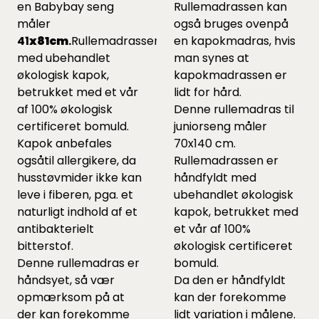
en Babybay seng
Rullemadrassen kan
måler
også bruges ovenpå
41
x81cm
.
Rullemadrassenerhåndfyldt
en kapokmadras, hvis
med ubehandlet
man synes at
økologisk kapok,
kapokmadrassen er
betrukket med et vår
lidt for hård.
af 100% økologisk
Denne rullemadras til
certificeret bomuld.
juniorseng måler
Kapok anbefales
70x140 cm.
ogsåtil allergikere, da
Rullemadrassen er
husstøvmider ikke kan
håndfyldt med
leve i fiberen, pga. et
ubehandlet økologisk
naturligt indhold af et
kapok, betrukket med
antibakterielt
et vår af 100%
bitterstof.
økologisk certificeret
Denne rullemadras er
bomuld.
håndsyet, så vær
Da den er håndfyldt
opmærksom på at
kan der forekomme
der kan forekomme
lidt variation i målene.