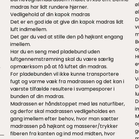
ø
madras har lidt rundere hjørner.
ø
Vedligehold af din kapok madras
D
Det er en god ide at give din kapok madras lidt
v
luft indimellem.
m
Det gør du ved at stille den på højkant engang
B
imellem.
o
Har du en seng med pladebund uden
H
luftgennemstrømning skal du være særlig
e
,
opmærksom på at få luftet din madras.
b
For pladebunden vil ikke kunne transportere
V
fugt og varme væk fra madrassen og det kan i
D
værste tilfælde resultere i svampesporer i
l
bunden af din madras.
D
Madrassen er håndstoppet med løs naturfiber,
i
og derfor skal madrassen vedligeholdes en
M
gang imellem efter behov, hvor man sætter
o
madrassen på højkant og masserer/trykker
g
fiberen fra kanten og ind mod midten, hvor
m