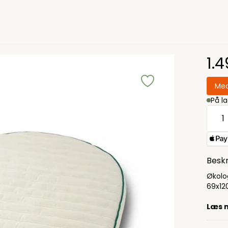
1.
Med
På l
Beskr
Økolo
69x12
Læs 