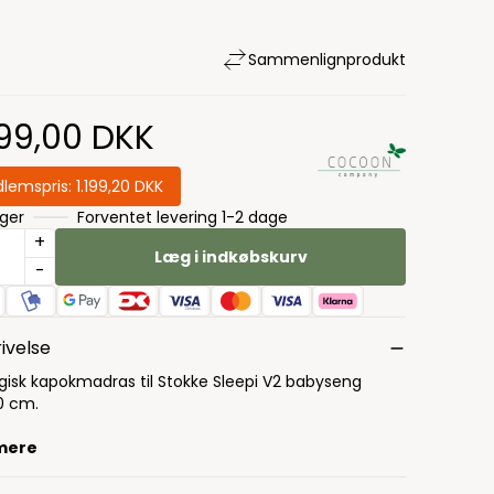
Sammenlign
produkt
499,00 DKK
lemspris:
1.199,20 DKK
ager
Forventet levering 1-2 dage
+
Læg i indkøbskurv
-
ivelse
gisk kapokmadras til Stokke Sleepi V2 babyseng
0 cm.
mere