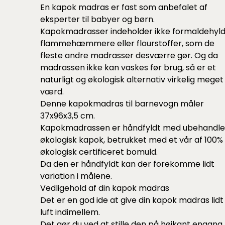
En kapok madras er fast som anbefalet af
eksperter til babyer og børn.
Kapokmadrasser indeholder ikke formaldehyld
flammehæmmere eller flourstoffer, som de
fleste andre madrasser desværre gør. Og da
madrassen ikke kan vaskes før brug, så er et
naturligt og økologisk alternativ virkelig meget
værd.
Denne kapokmadras til barnevogn måler
37x96x3,5 cm.
Kapokmadrassen er håndfyldt med ubehandle
økologisk kapok, betrukket med et vår af 100%
økologisk certificeret bomuld.
Da den er håndfyldt kan der forekomme lidt
variation i målene.
Vedligehold af din kapok madras
Det er en god ide at give din kapok madras lidt
luft indimellem.
Det gør du ved at stille den på højkant engang