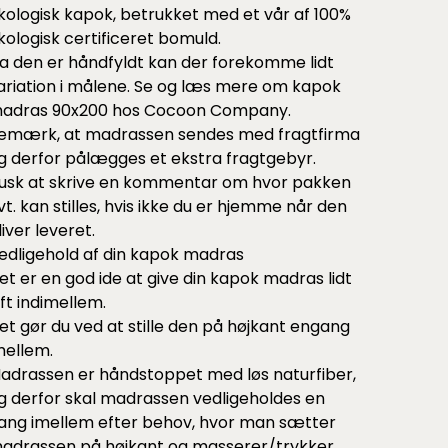
kologisk kapok, betrukket med et vår af 100%
kologisk certificeret bomuld.
a den er håndfyldt kan der forekomme lidt
ariation i målene. Se og læs mere om
kapok
adras 90x200 hos Cocoon Company.
emærk, at madrassen sendes med fragtfirma
g derfor pålægges et ekstra fragtgebyr.
usk at skrive en kommentar om hvor pakken
vt. kan stilles, hvis ikke du er hjemme når den
liver leveret.
edligehold af din kapok madras
et er en god ide at give din kapok madras lidt
uft indimellem.
et gør du ved at stille den på højkant engang
mellem.
adrassen er håndstoppet med løs naturfiber,
g derfor skal madrassen vedligeholdes en
ang imellem efter behov, hvor man sætter
adrassen på højkant og masserer/trykker