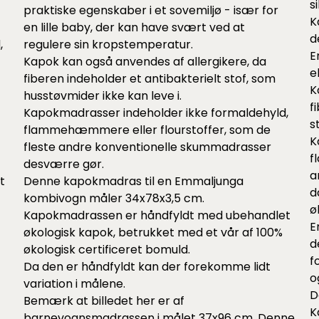
s
praktiske egenskaber i et sovemiljø - især for
K
en lille baby, der kan have svært ved at
d
,
regulere sin kropstemperatur.
E
Kapok kan også anvendes af allergikere, da
e
fiberen indeholder et antibakterielt stof, som
K
husstøvmider ikke kan leve i.
f
Kapokmadrasser indeholder ikke formaldehyld,
s
flammehæmmere eller flourstoffer, som de
K
fleste andre konventionelle skummadrasser
f
desværre gør.
a
t
Denne kapokmadras til en Emmaljunga
d
kombivogn måler 34x78x3,5 cm.
ø
Kapokmadrassen er håndfyldt med ubehandlet
E
økologisk kapok, betrukket med et vår af 100%
d
økologisk certificeret bomuld.
f
Da den er håndfyldt kan der forekomme lidt
o
variation i målene.
D
Bemærk at billedet her er af
K
barnevognsmadrassen i målet 37x96 cm. Denne