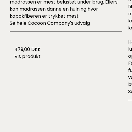
madrassen er mest belastet under brug. Ellers
f
kan madrassen danne en hulning hvor
m
kapokfiberen er trykket mest.
k
Se hele
Cocoon Company's udvalg
k
H
l
479,00 DKK
o
Vis produkt
F
f
v
b
S