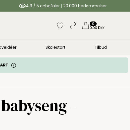
4.9 / 5 anbefaler | 20.000 bedømmelser
0
0,00 DKK
aveidéer
Skolestart
Tilbud
TART
 babyseng -