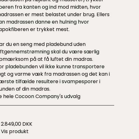
iberen fra kanten og ind mod midten, hvor
adrassen er mest belastet under brug. Ellers
an madrassen danne en hulning hvor
apokfiberen er trykket mest.
ar du en seng med pladebund uden
uftgennemstrømning skal du være særlig
pmærksom på at få luftet din madras.
or pladebunden vil ikke kunne transportere
ugt og varme væk fra madrassen og det kan i
ærste tilfælde resultere i svampesporer i
unden af din madras.
e hele
Cocoon Company's udvalg
2.849,00 DKK
Vis produkt