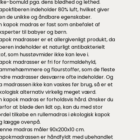
ilke-bomuld pga. dens blødhed og lethed.
apokfiberen indeholder 80% luft, hvilket giver
en de unikke og åndbare egenskaber.
n kapok madras er fast som anbefalet af
ksperter til babyer og børn.
apok madrasser er et allergivenligt produkt, da
iberen indeholder et naturligt antibakterielt
tof, som husstøvmider ikke kan leve i.
apok madrasser er fri for formaldehyld,
lammehæmmere og flourstoffer, som de fleste
ndre madrasser desværre ofte indeholder. Og
a madrassen ikke kan vaskes før brug, så er et
kologisk alternativ virkelig meget værd.
n kapok madras er forholdsvis hård. Ønsker du
erfor at bløde den lidt op, kan du med stor
ordel tilkøbe en
rullemadras
i økologisk kapok
g lægge ovenpå.
enne madras måler 90x200x10 cm.
apokmadrassen er håndfyldt med ubehandlet