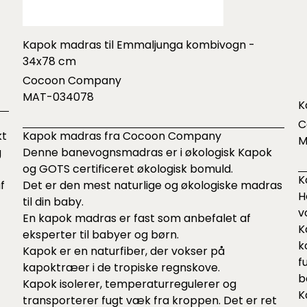
Kapok madras til Emmaljunga kombivogn -
34x78 cm
Cocoon Company
MAT-034078
K
C
kt
Kapok madras fra Cocoon Company
M
g
Denne banevognsmadras er i økologisk Kapok
og GOTS certificeret økologisk bomuld.
K
f
Det er den mest naturlige og økologiske madras
H
til din baby.
v
En kapok madras er fast som anbefalet af
K
eksperter til babyer og børn.
k
Kapok er en naturfiber, der vokser på
f
kapoktræer i de tropiske regnskove.
b
Kapok isolerer, temperaturregulerer og
K
transporterer fugt væk fra kroppen. Det er ret