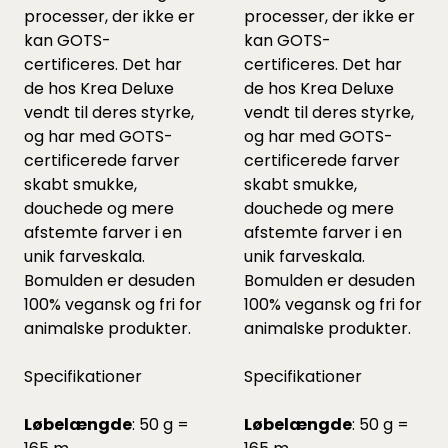
processer, der ikke er
processer, der ikke er
kan GOTS-
kan GOTS-
certificeres. Det har
certificeres. Det har
de hos Krea Deluxe
de hos Krea Deluxe
vendt til deres styrke,
vendt til deres styrke,
og har med GOTS-
og har med GOTS-
certificerede farver
certificerede farver
skabt smukke,
skabt smukke,
douchede og mere
douchede og mere
afstemte farver i en
afstemte farver i en
unik farveskala.
unik farveskala.
Bomulden er desuden
Bomulden er desuden
100% vegansk og fri for
100% vegansk og fri for
animalske produkter.
animalske produkter.
Specifikationer
Specifikationer
Løbelængde
: 50 g =
Løbelængde
: 50 g =