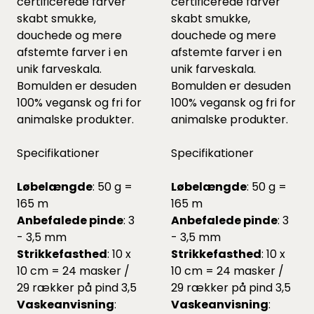
certificerede farver
certificerede farver
skabt smukke,
skabt smukke,
douchede og mere
douchede og mere
afstemte farver i en
afstemte farver i en
unik farveskala.
unik farveskala.
Bomulden er desuden
Bomulden er desuden
100% vegansk og fri for
100% vegansk og fri for
animalske produkter.
animalske produkter.
Specifikationer
Specifikationer
Løbelængde
: 50 g =
Løbelængde
: 50 g =
165 m
165 m
Anbefalede pinde
: 3
Anbefalede pinde
: 3
- 3,5 mm
- 3,5 mm
Strikkefasthed
: 10 x
Strikkefasthed
: 10 x
10 cm = 24 masker /
10 cm = 24 masker /
29 rækker på pind 3,5
29 rækker på pind 3,5
Vaskeanvisning
:
Vaskeanvisning
: