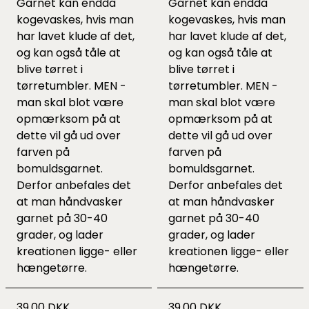
Garnet kan endda
Garnet kan endda
kogevaskes, hvis man
kogevaskes, hvis man
har lavet klude af det,
har lavet klude af det,
og kan også tåle at
og kan også tåle at
blive tørret i
blive tørret i
tørretumbler. MEN -
tørretumbler. MEN -
man skal blot være
man skal blot være
opmærksom på at
opmærksom på at
dette vil gå ud over
dette vil gå ud over
farven på
farven på
bomuldsgarnet.
bomuldsgarnet.
Derfor anbefales det
Derfor anbefales det
at man håndvasker
at man håndvasker
garnet på 30-40
garnet på 30-40
grader, og lader
grader, og lader
kreationen ligge- eller
kreationen ligge- eller
hængetørre.
hængetørre.
39,00 DKK
39,00 DKK