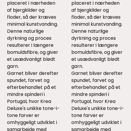
placeret i nærheden
placeret i nærheden
af bjergkilder og
af bjergkilder og
floder, så der kræves
floder, så der kræves
minimal kunstvanding.
minimal kunstvanding.
Denne naturlige
Denne naturlige
dyrkning og proces
dyrkning og proces
resulterer i længere
resulterer i længere
bomuldsfibre, og giver
bomuldsfibre, og giver
et usædvanligt blødt
et usædvanligt blødt
garn.
garn.
Garnet bliver derefter
Garnet bliver derefter
spundet, farvet og
spundet, farvet og
efterbehandlet på et
efterbehandlet på et
mindre spinderi i
mindre spinderi i
Portugal, hvor Krea
Portugal, hvor Krea
Deluxe's unikke tone-i-
Deluxe's unikke tone-i-
tone farver er
tone farver er
omhyggeligt udviklet i
omhyggeligt udviklet i
samarbejde med
samarbejde med