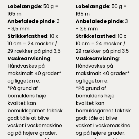
Løbelængde
: 50 g =
Løbelængde
: 50 g =
165 m
165 m
Anbefalede pinde
: 3
Anbefalede pinde
: 3
- 3,5 mm
- 3,5 mm
Strikkefasthed
: 10 x
Strikkefasthed
: 10 x
10 cm = 24 masker /
10 cm = 24 masker /
29 rækker på pind 3,5
29 rækker på pind 3,5
Vaskeanvisning
:
Vaskeanvisning
:
Håndvaskes på
Håndvaskes på
maksimalt 40 grader*
maksimalt 40 grader*
og liggetørre.
og liggetørre.
*På grund af
*På grund af
bomuldens høje
bomuldens høje
kvalitet kan
kvalitet kan
bomuldsgarnet faktisk
bomuldsgarnet faktisk
godt tåle at blive
godt tåle at blive
vasket i vaskemaskine
vasket i vaskemaskine
og på højere grader.
og på højere grader.