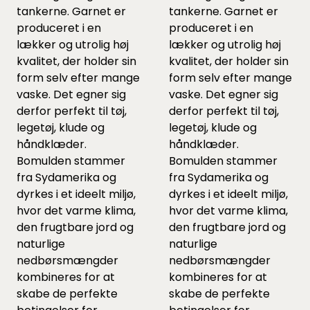
tankerne. Garnet er
tankerne. Garnet er
produceret i en
produceret i en
lækker og utrolig høj
lækker og utrolig høj
kvalitet, der holder sin
kvalitet, der holder sin
form selv efter mange
form selv efter mange
vaske. Det egner sig
vaske. Det egner sig
derfor perfekt til tøj,
derfor perfekt til tøj,
legetøj, klude og
legetøj, klude og
håndklæder.
håndklæder.
Bomulden stammer
Bomulden stammer
fra Sydamerika og
fra Sydamerika og
dyrkes i et ideelt miljø,
dyrkes i et ideelt miljø,
hvor det varme klima,
hvor det varme klima,
den frugtbare jord og
den frugtbare jord og
naturlige
naturlige
nedbørsmængder
nedbørsmængder
kombineres for at
kombineres for at
skabe de perfekte
skabe de perfekte