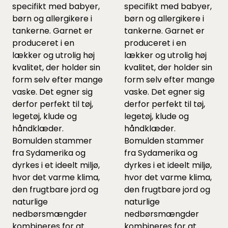
specifikt med babyer,
specifikt med babyer,
børn og allergikere i
børn og allergikere i
tankerne. Garnet er
tankerne. Garnet er
produceret i en
produceret i en
lækker og utrolig høj
lækker og utrolig høj
kvalitet, der holder sin
kvalitet, der holder sin
form selv efter mange
form selv efter mange
vaske. Det egner sig
vaske. Det egner sig
derfor perfekt til tøj,
derfor perfekt til tøj,
legetøj, klude og
legetøj, klude og
håndklæder.
håndklæder.
Bomulden stammer
Bomulden stammer
fra Sydamerika og
fra Sydamerika og
dyrkes i et ideelt miljø,
dyrkes i et ideelt miljø,
hvor det varme klima,
hvor det varme klima,
den frugtbare jord og
den frugtbare jord og
naturlige
naturlige
nedbørsmængder
nedbørsmængder
kombineres for at
kombineres for at