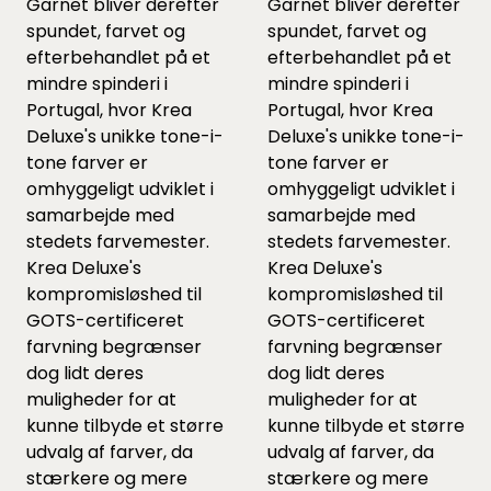
Garnet bliver derefter
Garnet bliver derefter
spundet, farvet og
spundet, farvet og
efterbehandlet på et
efterbehandlet på et
mindre spinderi i
mindre spinderi i
Portugal, hvor Krea
Portugal, hvor Krea
Deluxe's unikke tone-i-
Deluxe's unikke tone-i-
tone farver er
tone farver er
omhyggeligt udviklet i
omhyggeligt udviklet i
samarbejde med
samarbejde med
stedets farvemester.
stedets farvemester.
Krea Deluxe's
Krea Deluxe's
kompromisløshed til
kompromisløshed til
GOTS-certificeret
GOTS-certificeret
farvning begrænser
farvning begrænser
dog lidt deres
dog lidt deres
muligheder for at
muligheder for at
kunne tilbyde et større
kunne tilbyde et større
udvalg af farver, da
udvalg af farver, da
stærkere og mere
stærkere og mere