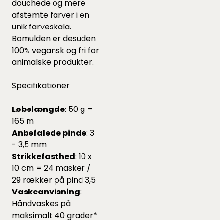
douchede og mere
afstemte farver i en
unik farveskala.
Bomulden er desuden
100% vegansk og fri for
animalske produkter.
Specifikationer
Løbelængde
: 50 g =
165 m
Anbefalede pinde
: 3
- 3,5 mm
Strikkefasthed
: 10 x
10 cm = 24 masker /
29 rækker på pind 3,5
Vaskeanvisning
:
Håndvaskes på
maksimalt 40 grader*