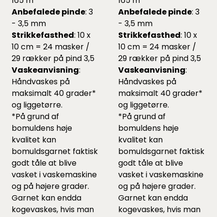
165 m
165 m
Anbefalede pinde
: 3
Anbefalede pinde
: 3
- 3,5 mm
- 3,5 mm
Strikkefasthed
: 10 x
Strikkefasthed
: 10 x
10 cm = 24 masker /
10 cm = 24 masker /
29 rækker på pind 3,5
29 rækker på pind 3,5
Vaskeanvisning
:
Vaskeanvisning
:
Håndvaskes på
Håndvaskes på
maksimalt 40 grader*
maksimalt 40 grader*
og liggetørre.
og liggetørre.
*På grund af
*På grund af
bomuldens høje
bomuldens høje
kvalitet kan
kvalitet kan
bomuldsgarnet faktisk
bomuldsgarnet faktisk
godt tåle at blive
godt tåle at blive
vasket i vaskemaskine
vasket i vaskemaskine
og på højere grader.
og på højere grader.
Garnet kan endda
Garnet kan endda
kogevaskes, hvis man
kogevaskes, hvis man