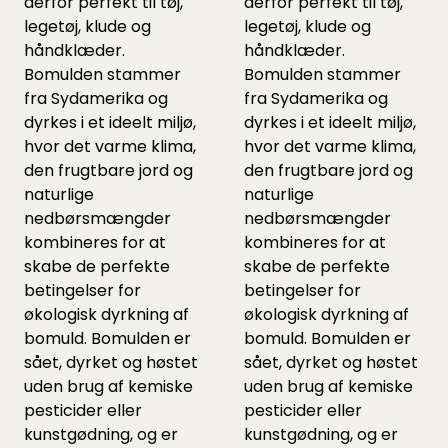
derfor perfekt til tøj,
derfor perfekt til tøj,
legetøj, klude og
legetøj, klude og
håndklæder.
håndklæder.
Bomulden stammer
Bomulden stammer
fra Sydamerika og
fra Sydamerika og
dyrkes i et ideelt miljø,
dyrkes i et ideelt miljø,
hvor det varme klima,
hvor det varme klima,
den frugtbare jord og
den frugtbare jord og
naturlige
naturlige
nedbørsmængder
nedbørsmængder
kombineres for at
kombineres for at
skabe de perfekte
skabe de perfekte
betingelser for
betingelser for
økologisk dyrkning af
økologisk dyrkning af
bomuld. Bomulden er
bomuld. Bomulden er
sået, dyrket og høstet
sået, dyrket og høstet
uden brug af kemiske
uden brug af kemiske
pesticider eller
pesticider eller
kunstgødning, og er
kunstgødning, og er