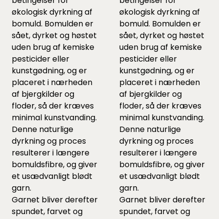
betingelser for
betingelser for
økologisk dyrkning af
økologisk dyrkning af
bomuld. Bomulden er
bomuld. Bomulden er
sået, dyrket og høstet
sået, dyrket og høstet
uden brug af kemiske
uden brug af kemiske
pesticider eller
pesticider eller
kunstgødning, og er
kunstgødning, og er
placeret i nærheden
placeret i nærheden
af bjergkilder og
af bjergkilder og
floder, så der kræves
floder, så der kræves
minimal kunstvanding.
minimal kunstvanding.
Denne naturlige
Denne naturlige
dyrkning og proces
dyrkning og proces
resulterer i længere
resulterer i længere
bomuldsfibre, og giver
bomuldsfibre, og giver
et usædvanligt blødt
et usædvanligt blødt
garn.
garn.
Garnet bliver derefter
Garnet bliver derefter
spundet, farvet og
spundet, farvet og