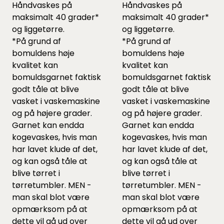
Håndvaskes på
Håndvaskes på
maksimalt 40 grader*
maksimalt 40 grader*
og liggetørre.
og liggetørre.
*På grund af
*På grund af
bomuldens høje
bomuldens høje
kvalitet kan
kvalitet kan
bomuldsgarnet faktisk
bomuldsgarnet faktisk
godt tåle at blive
godt tåle at blive
vasket i vaskemaskine
vasket i vaskemaskine
og på højere grader.
og på højere grader.
Garnet kan endda
Garnet kan endda
kogevaskes, hvis man
kogevaskes, hvis man
har lavet klude af det,
har lavet klude af det,
og kan også tåle at
og kan også tåle at
blive tørret i
blive tørret i
tørretumbler. MEN -
tørretumbler. MEN -
man skal blot være
man skal blot være
opmærksom på at
opmærksom på at
dette vil gå ud over
dette vil gå ud over