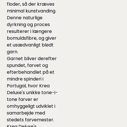
floder, så der kræves
minimal kunstvanding.
Denne naturlige
dyrkning og proces
resulterer i længere
bomuldsfibre, og giver
et usædvanligt blødt
garn.
Garnet bliver derefter
spundet, farvet og
efterbehandlet på et
mindre spinderi i
Portugal, hvor Krea
Deluxe's unikke tone-i-
tone farver er
omhyggeligt udviklet i
samarbejde med
stedets farvemester.
Krea Deluxe's