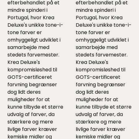
efterbehandlet på et
efterbehandlet på et
mindre spinderi i
mindre spinderi i
Portugal, hvor Krea
Portugal, hvor Krea
Deluxe's unikke tone-i-
Deluxe's unikke tone-i-
tone farver er
tone farver er
omhyggeligt udviklet i
omhyggeligt udviklet i
samarbejde med
samarbejde med
stedets farvemester.
stedets farvemester.
Krea Deluxe's
Krea Deluxe's
kompromisløshed til
kompromisløshed til
GOTS-certificeret
GOTS-certificeret
farvning begrænser
farvning begrænser
dog lidt deres
dog lidt deres
muligheder for at
muligheder for at
kunne tilbyde et større
kunne tilbyde et større
udvalg af farver, da
udvalg af farver, da
stærkere og mere
stærkere og mere
livlige farver kræver
livlige farver kræver
kemiske midler og
kemiske midler og