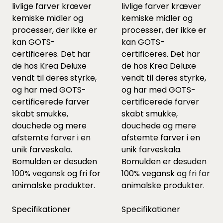
livlige farver kræver
livlige farver kræver
kemiske midler og
kemiske midler og
processer, der ikke er
processer, der ikke er
kan GOTS-
kan GOTS-
certificeres. Det har
certificeres. Det har
de hos Krea Deluxe
de hos Krea Deluxe
vendt til deres styrke,
vendt til deres styrke,
og har med GOTS-
og har med GOTS-
certificerede farver
certificerede farver
skabt smukke,
skabt smukke,
douchede og mere
douchede og mere
afstemte farver i en
afstemte farver i en
unik farveskala.
unik farveskala.
Bomulden er desuden
Bomulden er desuden
100% vegansk og fri for
100% vegansk og fri for
animalske produkter.
animalske produkter.
Specifikationer
Specifikationer