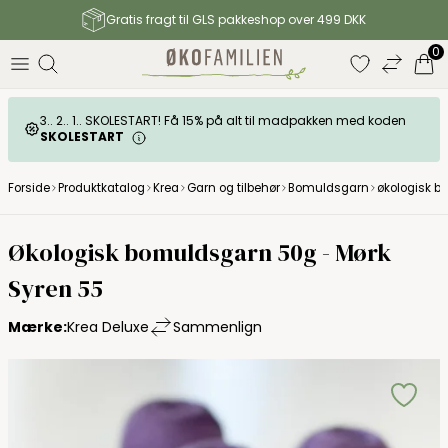
Gratis fragt til GLS pakkeshop over 499 DKK
0
3.. 2.. 1.. SKOLESTART! Få 15% på alt til madpakken med koden
SKOLESTART
Forside
Produktkatalog
Krea
Garn og tilbehør
Bomuldsgarn
økologisk b
Økologisk bomuldsgarn 50g - Mørk
Syren 55
Mærke:
Krea Deluxe
Sammenlign