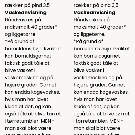
rækker på pind 3,5
rækker på pind 3,5
Vaskeanvisning
:
Vaskeanvisning
:
Håndvaskes på
Håndvaskes på
maksimalt 40 grader*
maksimalt 40 grader*
og liggetørre.
og liggetørre.
*På grund af
*På grund af
bomuldens høje kvalitet
bomuldens høje kvalitet
kan bomuldsgarnet
kan bomuldsgarnet
faktisk godt tåle at
faktisk godt tåle at
blive vasket i
blive vasket i
vaskemaskine og på
vaskemaskine og på
højere grader. Garnet
højere grader. Garnet
kan endda kogevaskes,
kan endda kogevaskes,
hvis man har lavet
hvis man har lavet
klude af det, og kan
klude af det, og kan
også tåle at blive tørret
også tåle at blive tørret
i tørretumbler. MEN -
i tørretumbler. MEN -
man skal blot være
man skal blot være