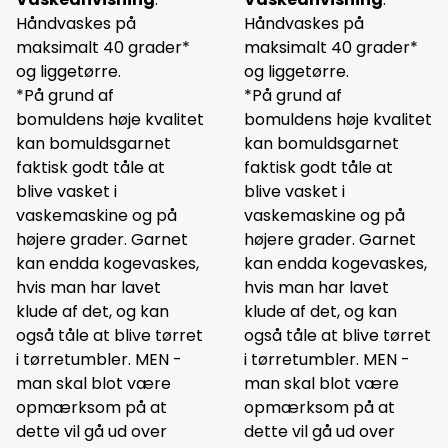
Håndvaskes på
Håndvaskes på
maksimalt 40 grader*
maksimalt 40 grader*
og liggetørre.
og liggetørre.
*På grund af
*På grund af
bomuldens høje kvalitet
bomuldens høje kvalitet
kan bomuldsgarnet
kan bomuldsgarnet
faktisk godt tåle at
faktisk godt tåle at
blive vasket i
blive vasket i
vaskemaskine og på
vaskemaskine og på
højere grader. Garnet
højere grader. Garnet
kan endda kogevaskes,
kan endda kogevaskes,
hvis man har lavet
hvis man har lavet
klude af det, og kan
klude af det, og kan
også tåle at blive tørret
også tåle at blive tørret
i tørretumbler. MEN -
i tørretumbler. MEN -
man skal blot være
man skal blot være
opmærksom på at
opmærksom på at
dette vil gå ud over
dette vil gå ud over