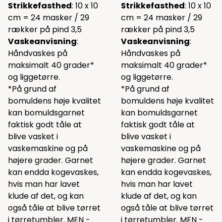
Strikkefasthed
: 10 x 10
Strikkefasthed
: 10 x 10
cm = 24 masker / 29
cm = 24 masker / 29
rækker på pind 3,5
rækker på pind 3,5
Vaskeanvisning
:
Vaskeanvisning
:
Håndvaskes på
Håndvaskes på
maksimalt 40 grader*
maksimalt 40 grader*
og liggetørre.
og liggetørre.
*På grund af
*På grund af
bomuldens høje kvalitet
bomuldens høje kvalitet
kan bomuldsgarnet
kan bomuldsgarnet
faktisk godt tåle at
faktisk godt tåle at
blive vasket i
blive vasket i
vaskemaskine og på
vaskemaskine og på
højere grader. Garnet
højere grader. Garnet
kan endda kogevaskes,
kan endda kogevaskes,
hvis man har lavet
hvis man har lavet
klude af det, og kan
klude af det, og kan
også tåle at blive tørret
også tåle at blive tørret
i tørretumbler. MEN -
i tørretumbler. MEN -