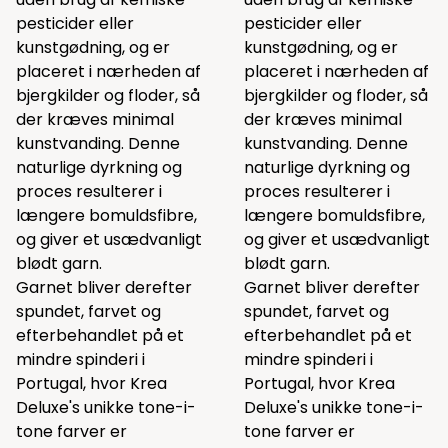
pesticider eller
pesticider eller
kunstgødning, og er
kunstgødning, og er
placeret i nærheden af
placeret i nærheden af
bjergkilder og floder, så
bjergkilder og floder, så
der kræves minimal
der kræves minimal
kunstvanding. Denne
kunstvanding. Denne
naturlige dyrkning og
naturlige dyrkning og
proces resulterer i
proces resulterer i
længere bomuldsfibre,
længere bomuldsfibre,
og giver et usædvanligt
og giver et usædvanligt
blødt garn.
blødt garn.
Garnet bliver derefter
Garnet bliver derefter
spundet, farvet og
spundet, farvet og
efterbehandlet på et
efterbehandlet på et
mindre spinderi i
mindre spinderi i
Portugal, hvor Krea
Portugal, hvor Krea
Deluxe's unikke tone-i-
Deluxe's unikke tone-i-
tone farver er
tone farver er