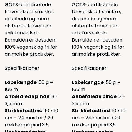
GOTS-certificerede
GOTS-certificerede
farver skabt smukke,
farver skabt smukke,
douchede og mere
douchede og mere
afstemte farver i en
afstemte farver i en
unik farveskala.
unik farveskala.
Bomulden er desuden
Bomulden er desuden
100% vegansk og fri for
100% vegansk og fri for
animalske produkter.
animalske produkter.
Specifikationer
Specifikationer
Løbelængde
: 50 g =
Løbelængde
: 50 g =
165 m
165 m
Anbefalede pinde
: 3 -
Anbefalede pinde
: 3 -
3,5 mm
3,5 mm
Strikkefasthed
: 10 x 10
Strikkefasthed
: 10 x 10
cm = 24 masker / 29
cm = 24 masker / 29
rækker på pind 3,5
rækker på pind 3,5
Vaskeanvisning
:
Vaskeanvisning
: