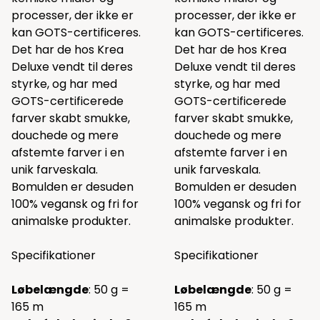
processer, der ikke er
processer, der ikke er
kan GOTS-certificeres.
kan GOTS-certificeres.
Det har de hos Krea
Det har de hos Krea
Deluxe vendt til deres
Deluxe vendt til deres
styrke, og har med
styrke, og har med
GOTS-certificerede
GOTS-certificerede
farver skabt smukke,
farver skabt smukke,
douchede og mere
douchede og mere
afstemte farver i en
afstemte farver i en
unik farveskala.
unik farveskala.
Bomulden er desuden
Bomulden er desuden
100% vegansk og fri for
100% vegansk og fri for
animalske produkter.
animalske produkter.
Specifikationer
Specifikationer
Løbelængde
: 50 g =
Løbelængde
: 50 g =
165 m
165 m