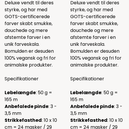
Deluxe vendt til deres
Deluxe vendt til deres
styrke, og har med
styrke, og har med
GOTS-certificerede
GOTS-certificerede
farver skabt smukke,
farver skabt smukke,
douchede og mere
douchede og mere
afstemte farver i en
afstemte farver i en
unik farveskala.
unik farveskala.
Bomulden er desuden
Bomulden er desuden
100% vegansk og fri for
100% vegansk og fri for
animalske produkter.
animalske produkter.
Specifikationer
Specifikationer
Løbelængde
: 50 g =
Løbelængde
: 50 g =
165 m
165 m
Anbefalede pinde
: 3 -
Anbefalede pinde
: 3 -
3,5 mm
3,5 mm
Strikkefasthed
: 10 x 10
Strikkefasthed
: 10 x 10
cm = 24 masker / 29
cm = 24 masker / 29