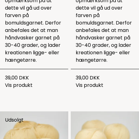
opmærksom på at
opmærksom på at
dette vil gå ud over
dette vil gå ud over
farven på
farven på
bomuldsgarnet. Derfor
bomuldsgarnet. Derfor
anbefales det at man
anbefales det at man
håndvasker garnet på
håndvasker garnet på
30-40 grader, og lader
30-40 grader, og lader
kreationen ligge- eller
kreationen ligge- eller
hængetørre.
hængetørre.
39,00 DKK
39,00 DKK
Vis produkt
Vis produkt
Udsolgt