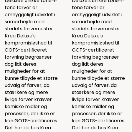
Deluxe's unikke tone-i-
Deluxe's unikke tone-i-
tone farver er
tone farver er
omhyggeligt udviklet i
omhyggeligt udviklet i
samarbejde med
samarbejde med
stedets farvemester.
stedets farvemester.
Krea Deluxe's
Krea Deluxe's
kompromisløshed til
kompromisløshed til
GOTS-certificeret
GOTS-certificeret
farvning begrænser
farvning begrænser
dog lidt deres
dog lidt deres
muligheder for at
muligheder for at
kunne tilbyde et større
kunne tilbyde et større
udvalg af farver, da
udvalg af farver, da
stærkere og mere
stærkere og mere
livlige farver kræver
livlige farver kræver
kemiske midler og
kemiske midler og
processer, der ikke er
processer, der ikke er
kan GOTS-certificeres.
kan GOTS-certificeres.
Det har de hos Krea
Det har de hos Krea