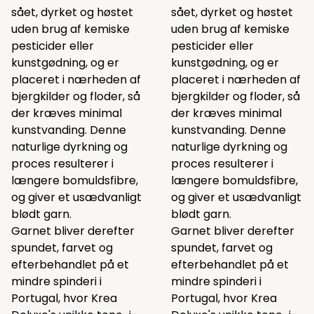
sået, dyrket og høstet
sået, dyrket og høstet
uden brug af kemiske
uden brug af kemiske
pesticider eller
pesticider eller
kunstgødning, og er
kunstgødning, og er
placeret i nærheden af
placeret i nærheden af
bjergkilder og floder, så
bjergkilder og floder, så
der kræves minimal
der kræves minimal
kunstvanding. Denne
kunstvanding. Denne
naturlige dyrkning og
naturlige dyrkning og
proces resulterer i
proces resulterer i
længere bomuldsfibre,
længere bomuldsfibre,
og giver et usædvanligt
og giver et usædvanligt
blødt garn.
blødt garn.
Garnet bliver derefter
Garnet bliver derefter
spundet, farvet og
spundet, farvet og
efterbehandlet på et
efterbehandlet på et
mindre spinderi i
mindre spinderi i
Portugal, hvor Krea
Portugal, hvor Krea