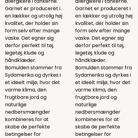
allergikere i tankerne.
allergikere i tankerne.
Garnet er produceret i
Garnet er produceret i
en lækker og utrolig høj
en lækker og utrolig høj
kvalitet, der holder sin
kvalitet, der holder sin
form selv efter mange
form selv efter mange
vaske. Det egner sig
vaske. Det egner sig
derfor perfekt til tøj,
derfor perfekt til tøj,
legetøj, klude og
legetøj, klude og
håndklæder.
håndklæder.
Bomulden stammer fra
Bomulden stammer fra
Sydamerika og dyrkes i
Sydamerika og dyrkes i
et ideelt miljø, hvor det
et ideelt miljø, hvor det
varme klima, den
varme klima, den
frugtbare jord og
frugtbare jord og
naturlige
naturlige
nedbørsmængder
nedbørsmængder
kombineres for at
kombineres for at
skabe de perfekte
skabe de perfekte
betingelser for
betingelser for