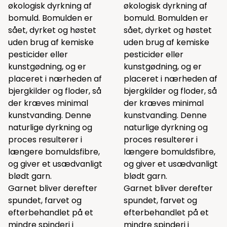
økologisk dyrkning af
økologisk dyrkning af
bomuld. Bomulden er
bomuld. Bomulden er
sået, dyrket og høstet
sået, dyrket og høstet
uden brug af kemiske
uden brug af kemiske
pesticider eller
pesticider eller
kunstgødning, og er
kunstgødning, og er
placeret i nærheden af
placeret i nærheden af
bjergkilder og floder, så
bjergkilder og floder, så
der kræves minimal
der kræves minimal
kunstvanding. Denne
kunstvanding. Denne
naturlige dyrkning og
naturlige dyrkning og
proces resulterer i
proces resulterer i
længere bomuldsfibre,
længere bomuldsfibre,
og giver et usædvanligt
og giver et usædvanligt
blødt garn.
blødt garn.
Garnet bliver derefter
Garnet bliver derefter
spundet, farvet og
spundet, farvet og
efterbehandlet på et
efterbehandlet på et
mindre spinderi i
mindre spinderi i