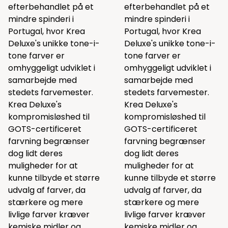
efterbehandlet på et
efterbehandlet på et
mindre spinderi i
mindre spinderi i
Portugal, hvor Krea
Portugal, hvor Krea
Deluxe's unikke tone-i-
Deluxe's unikke tone-i-
tone farver er
tone farver er
omhyggeligt udviklet i
omhyggeligt udviklet i
samarbejde med
samarbejde med
stedets farvemester.
stedets farvemester.
Krea Deluxe's
Krea Deluxe's
kompromisløshed til
kompromisløshed til
GOTS-certificeret
GOTS-certificeret
farvning begrænser
farvning begrænser
dog lidt deres
dog lidt deres
muligheder for at
muligheder for at
kunne tilbyde et større
kunne tilbyde et større
udvalg af farver, da
udvalg af farver, da
stærkere og mere
stærkere og mere
livlige farver kræver
livlige farver kræver
kemiske midler og
kemiske midler og