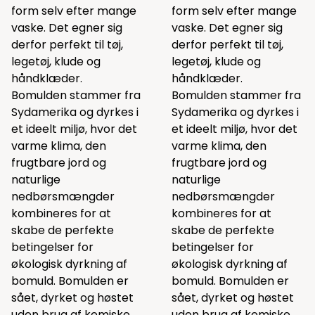
form selv efter mange
form selv efter mange
vaske. Det egner sig
vaske. Det egner sig
derfor perfekt til tøj,
derfor perfekt til tøj,
legetøj, klude og
legetøj, klude og
håndklæder.
håndklæder.
Bomulden stammer fra
Bomulden stammer fra
Sydamerika og dyrkes i
Sydamerika og dyrkes i
et ideelt miljø, hvor det
et ideelt miljø, hvor det
varme klima, den
varme klima, den
frugtbare jord og
frugtbare jord og
naturlige
naturlige
nedbørsmængder
nedbørsmængder
kombineres for at
kombineres for at
skabe de perfekte
skabe de perfekte
betingelser for
betingelser for
økologisk dyrkning af
økologisk dyrkning af
bomuld. Bomulden er
bomuld. Bomulden er
sået, dyrket og høstet
sået, dyrket og høstet
uden brug af kemiske
uden brug af kemiske