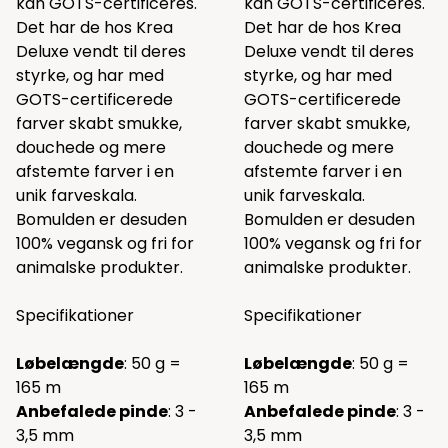
kan GOTS-certificeres.
kan GOTS-certificeres.
Det har de hos Krea
Det har de hos Krea
Deluxe vendt til deres
Deluxe vendt til deres
styrke, og har med
styrke, og har med
GOTS-certificerede
GOTS-certificerede
farver skabt smukke,
farver skabt smukke,
douchede og mere
douchede og mere
afstemte farver i en
afstemte farver i en
unik farveskala.
unik farveskala.
Bomulden er desuden
Bomulden er desuden
100% vegansk og fri for
100% vegansk og fri for
animalske produkter.
animalske produkter.
Specifikationer
Specifikationer
Løbelængde
: 50 g =
Løbelængde
: 50 g =
165 m
165 m
Anbefalede pinde
: 3 -
Anbefalede pinde
: 3 -
3,5 mm
3,5 mm