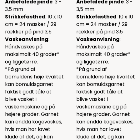
Anbefalede pinde
: 3 -
Anbefalede pinde
: 3 -
3,5 mm
3,5 mm
Strikkefasthed
: 10 x 10
Strikkefasthed
: 10 x 10
cm = 24 masker / 29
cm = 24 masker / 29
rækker på pind 3,5
rækker på pind 3,5
Vaskeanvisning
:
Vaskeanvisning
:
Håndvaskes på
Håndvaskes på
maksimalt 40 grader*
maksimalt 40 grader*
og liggetørre.
og liggetørre.
*På grund af
*På grund af
bomuldens høje kvalitet
bomuldens høje kvalitet
kan bomuldsgarnet
kan bomuldsgarnet
faktisk godt tåle at
faktisk godt tåle at
blive vasket i
blive vasket i
vaskemaskine og på
vaskemaskine og på
højere grader. Garnet
højere grader. Garnet
kan endda kogevaskes,
kan endda kogevaskes,
hvis man har lavet
hvis man har lavet
klude af det, og kan
klude af det, og kan