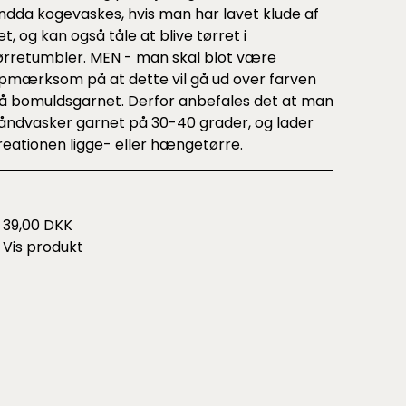
ndda kogevaskes, hvis man har lavet klude af
et, og kan også tåle at blive tørret i
ørretumbler. MEN - man skal blot være
pmærksom på at dette vil gå ud over farven
å bomuldsgarnet. Derfor anbefales det at man
åndvasker garnet på 30-40 grader, og lader
reationen ligge- eller hængetørre.
39,00 DKK
Vis produkt