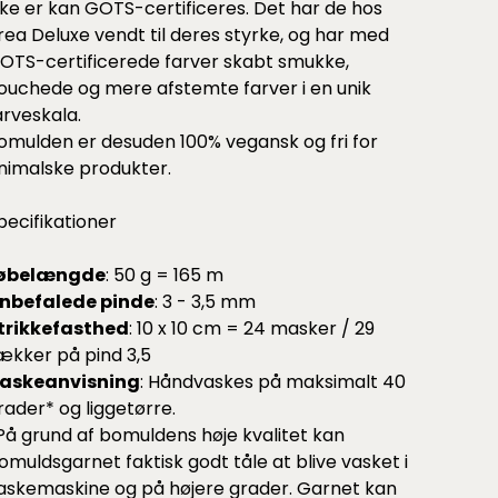
kke er kan GOTS-certificeres. Det har de hos
rea Deluxe vendt til deres styrke, og har med
OTS-certificerede farver skabt smukke,
ouchede og mere afstemte farver i en unik
arveskala.
omulden er desuden 100% vegansk og fri for
nimalske produkter.
pecifikationer
øbelængde
: 50 g = 165 m
nbefalede pinde
: 3 - 3,5 mm
trikkefasthed
: 10 x 10 cm = 24 masker / 29
ækker på pind 3,5
askeanvisning
: Håndvaskes på maksimalt 40
rader* og liggetørre.
På grund af bomuldens høje kvalitet kan
omuldsgarnet faktisk godt tåle at blive vasket i
askemaskine og på højere grader. Garnet kan