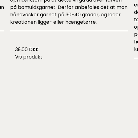
e
an
på bomuldsgarnet. Derfor anbefales det at man
d
håndvasker garnet på 30-40 grader, og lader
t
kreationen ligge- eller hængetørre.
o
p
h
k
39,00 DKK
Vis produkt