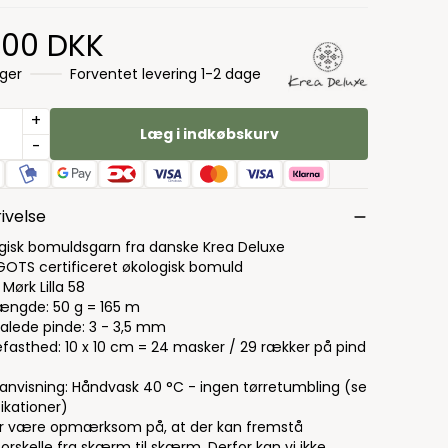
,00 DKK
ager
Forventet levering 1-2 dage
+
Læg i indkøbskurv
-
ivelse
gisk bomuldsgarn fra danske Krea Deluxe
GOTS certificeret økologisk bomuld
 Mørk Lilla 58
ængde: 50 g = 165 m
alede pinde: 3 - 3,5 mm
kefasthed: 10 x 10 cm = 24 masker / 29 rækker på pind
anvisning: Håndvask 40 °C - ingen tørretumbling (se
ikationer)
r være opmærksom på, at der kan fremstå
orskelle fra skærm til skærm. Derfor kan vi ikke