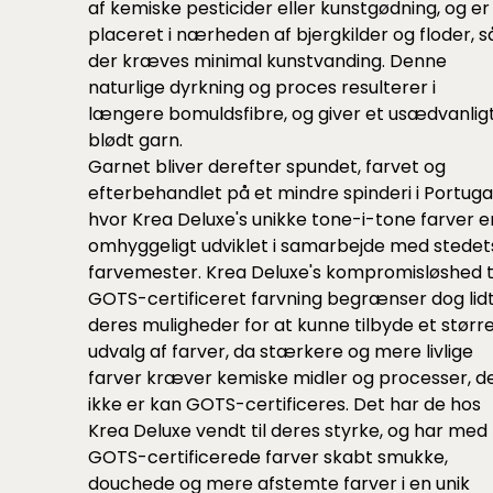
af kemiske pesticider eller kunstgødning, og er
placeret i nærheden af bjergkilder og floder, s
der kræves minimal kunstvanding. Denne
naturlige dyrkning og proces resulterer i
længere bomuldsfibre, og giver et usædvanlig
blødt garn.
Garnet bliver derefter spundet, farvet og
efterbehandlet på et mindre spinderi i Portugal
hvor Krea Deluxe's unikke tone-i-tone farver e
omhyggeligt udviklet i samarbejde med stedet
farvemester. Krea Deluxe's kompromisløshed ti
GOTS-certificeret farvning begrænser dog lid
deres muligheder for at kunne tilbyde et størr
udvalg af farver, da stærkere og mere livlige
farver kræver kemiske midler og processer, d
ikke er kan GOTS-certificeres. Det har de hos
Krea Deluxe vendt til deres styrke, og har med
GOTS-certificerede farver skabt smukke,
douchede og mere afstemte farver i en unik