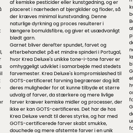
af kemiske pesticider eller kunstgødning, og er
k
å
placeret i nærheden af bjergkilder og floder, så
b
der kræves minimal kunstvanding. Denne
B
naturlige dyrkning og proces resulterer i
a
t
længere bomuldsfibre, og giver et usædvanligt
p
blødt garn.
d
Garnet bliver derefter spundet, farvet og
n
,
efterbehandlet på et mindre spinderi i Portugal,
l
r
hvor Krea Deluxe's unikke tone-i-tone farver er
b
s
omhyggeligt udviklet i samarbejde med stedets
G
l
farvemester. Krea Deluxe's kompromisløshed til
e
t
GOTS-certificeret farvning begrænser dog lidt
h
e
deres muligheder for at kunne tilbyde et større
o
udvalg af farver, da stærkere og mere livlige
f
er
farver kræver kemiske midler og processer, der
G
ikke er kan GOTS-certificeres. Det har de hos
d
Krea Deluxe vendt til deres styrke, og har med
u
GOTS-certificerede farver skabt smukke,
f
douchede og mere afstemte farver i en unik