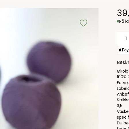
39
På l
Beskr
Økolo
100% 
Farve:
Løbel
Anbef
Strik
3,5
Vaske
specif
Du bø
farvef