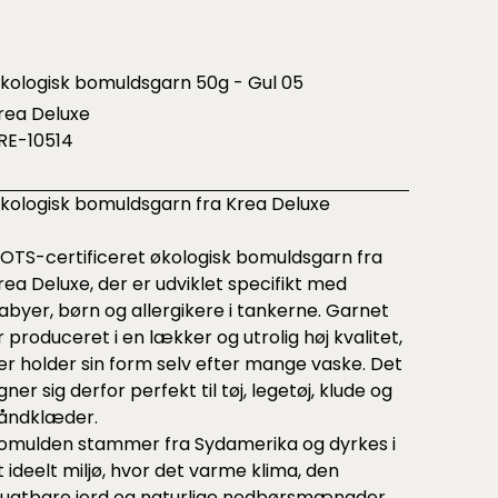
kologisk bomuldsgarn 50g - Gul 05
rea Deluxe
RE-10514
kologisk bomuldsgarn fra Krea Deluxe
OTS-certificeret økologisk bomuldsgarn fra
rea Deluxe, der er udviklet specifikt med
abyer, børn og allergikere i tankerne. Garnet
r produceret i en lækker og utrolig høj kvalitet,
er holder sin form selv efter mange vaske. Det
gner sig derfor perfekt til tøj, legetøj, klude og
åndklæder.
omulden stammer fra Sydamerika og dyrkes i
t ideelt miljø, hvor det varme klima, den
rugtbare jord og naturlige nedbørsmængder