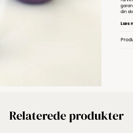
garan
din s
Læs 
Produ
Relaterede produkter