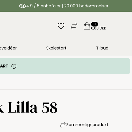
4.9 / 5 anbefaler | 20.000 bedømmelser
0
0,00 DKK
aveidéer
Skolestart
Tilbud
TART
Lilla 58
Sammenlign
produkt