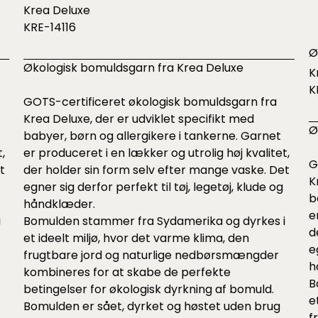
Krea Deluxe
KRE-14116
Ø
Økologisk bomuldsgarn fra Krea Deluxe
K
K
GOTS-certificeret økologisk bomuldsgarn fra
Krea Deluxe, der er udviklet specifikt med
Ø
babyer, børn og allergikere i tankerne. Garnet
,
er produceret i en lækker og utrolig høj kvalitet,
G
t
der holder sin form selv efter mange vaske. Det
K
egner sig derfor perfekt til tøj, legetøj, klude og
b
håndklæder.
e
i
Bomulden stammer fra Sydamerika og dyrkes i
d
et ideelt miljø, hvor det varme klima, den
e
frugtbare jord og naturlige nedbørsmængder
h
kombineres for at skabe de perfekte
B
betingelser for økologisk dyrkning af bomuld.
e
Bomulden er sået, dyrket og høstet uden brug
f