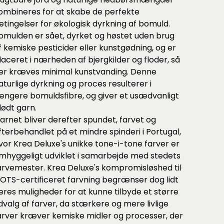
ombineres for at skabe de perfekte
etingelser for økologisk dyrkning af bomuld.
omulden er sået, dyrket og høstet uden brug
f kemiske pesticider eller kunstgødning, og er
laceret i nærheden af bjergkilder og floder, så
er kræves minimal kunstvanding. Denne
aturlige dyrkning og proces resulterer i
ængere bomuldsfibre, og giver et usædvanligt
lødt garn.
arnet bliver derefter spundet, farvet og
fterbehandlet på et mindre spinderi i Portugal,
vor Krea Deluxe's unikke tone-i-tone farver er
mhyggeligt udviklet i samarbejde med stedets
arvemester. Krea Deluxe's kompromisløshed til
OTS-certificeret farvning begrænser dog lidt
eres muligheder for at kunne tilbyde et større
dvalg af farver, da stærkere og mere livlige
arver kræver kemiske midler og processer, der