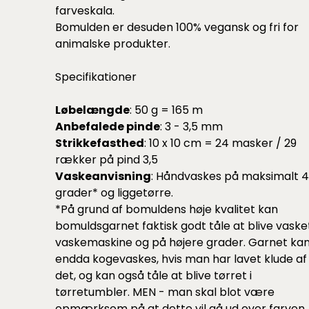
farveskala.
Bomulden er desuden 100% vegansk og fri for
animalske produkter.
Specifikationer
Løbelængde
: 50 g = 165 m
Anbefalede pinde
: 3 - 3,5 mm
Strikkefasthed
: 10 x 10 cm = 24 masker / 29
rækker på pind 3,5
Vaskeanvisning
: Håndvaskes på maksimalt 
grader* og liggetørre.
*På grund af bomuldens høje kvalitet kan
bomuldsgarnet faktisk godt tåle at blive vasket
vaskemaskine og på højere grader. Garnet ka
endda kogevaskes, hvis man har lavet klude af
det, og kan også tåle at blive tørret i
tørretumbler. MEN - man skal blot være
opmærksom på at dette vil gå ud over farven