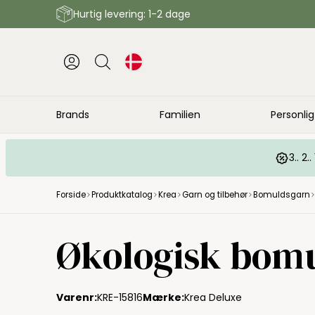
Hurtig levering: 1-2 dage
Brands
Familien
Personlig
3.. 2
Forside
Produktkatalog
Krea
Garn og tilbehør
Bomuldsgarn
Økologisk bomu
Varenr:
KRE-15816
Mærke:
Krea Deluxe