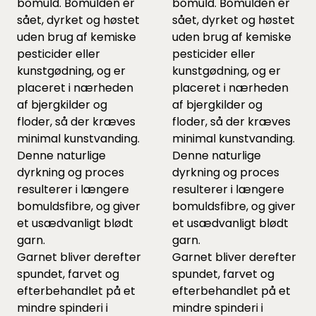
bomuld. Bomulden er
bomuld. Bomulden er
sået, dyrket og høstet
sået, dyrket og høstet
uden brug af kemiske
uden brug af kemiske
pesticider eller
pesticider eller
kunstgødning, og er
kunstgødning, og er
placeret i nærheden
placeret i nærheden
af bjergkilder og
af bjergkilder og
floder, så der kræves
floder, så der kræves
minimal kunstvanding.
minimal kunstvanding.
Denne naturlige
Denne naturlige
dyrkning og proces
dyrkning og proces
resulterer i længere
resulterer i længere
bomuldsfibre, og giver
bomuldsfibre, og giver
et usædvanligt blødt
et usædvanligt blødt
garn.
garn.
Garnet bliver derefter
Garnet bliver derefter
spundet, farvet og
spundet, farvet og
efterbehandlet på et
efterbehandlet på et
mindre spinderi i
mindre spinderi i