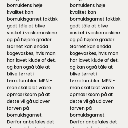
bomuldens høje
bomuldens høje
kvalitet kan
kvalitet kan
bomuldsgarnet faktisk
bomuldsgarnet faktisk
godt tåle at blive
godt tåle at blive
vasket i vaskemaskine
vasket i vaskemaskine
og på højere grader.
og på højere grader.
Garnet kan endda
Garnet kan endda
kogevaskes, hvis man
kogevaskes, hvis man
har lavet klude af det,
har lavet klude af det,
og kan også tåle at
og kan også tåle at
blive tørret i
blive tørret i
tørretumbler. MEN -
tørretumbler. MEN -
man skal blot være
man skal blot være
opmærksom på at
opmærksom på at
dette vil gå ud over
dette vil gå ud over
farven på
farven på
bomuldsgarnet.
bomuldsgarnet.
Derfor anbefales det
Derfor anbefales det