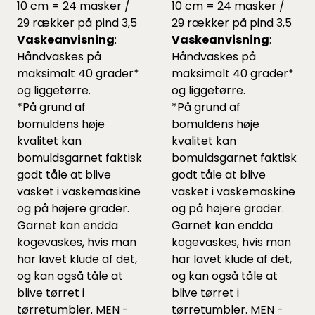
10 cm = 24 masker /
10 cm = 24 masker /
29 rækker på pind 3,5
29 rækker på pind 3,5
Vaskeanvisning
:
Vaskeanvisning
:
Håndvaskes på
Håndvaskes på
maksimalt 40 grader*
maksimalt 40 grader*
og liggetørre.
og liggetørre.
*På grund af
*På grund af
bomuldens høje
bomuldens høje
kvalitet kan
kvalitet kan
bomuldsgarnet faktisk
bomuldsgarnet faktisk
godt tåle at blive
godt tåle at blive
vasket i vaskemaskine
vasket i vaskemaskine
og på højere grader.
og på højere grader.
Garnet kan endda
Garnet kan endda
kogevaskes, hvis man
kogevaskes, hvis man
har lavet klude af det,
har lavet klude af det,
og kan også tåle at
og kan også tåle at
blive tørret i
blive tørret i
tørretumbler. MEN -
tørretumbler. MEN -