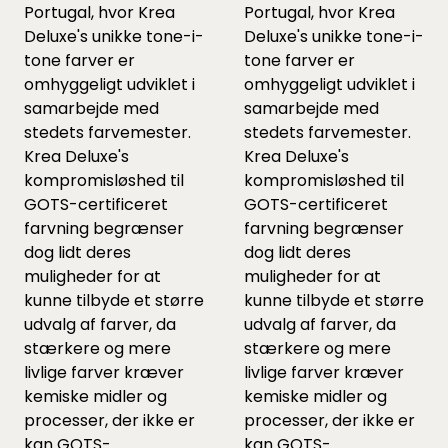
Portugal, hvor Krea
Portugal, hvor Krea
Deluxe's unikke tone-i-
Deluxe's unikke tone-i-
tone farver er
tone farver er
omhyggeligt udviklet i
omhyggeligt udviklet i
samarbejde med
samarbejde med
stedets farvemester.
stedets farvemester.
Krea Deluxe's
Krea Deluxe's
kompromisløshed til
kompromisløshed til
GOTS-certificeret
GOTS-certificeret
farvning begrænser
farvning begrænser
dog lidt deres
dog lidt deres
muligheder for at
muligheder for at
kunne tilbyde et større
kunne tilbyde et større
udvalg af farver, da
udvalg af farver, da
stærkere og mere
stærkere og mere
livlige farver kræver
livlige farver kræver
kemiske midler og
kemiske midler og
processer, der ikke er
processer, der ikke er
kan GOTS-
kan GOTS-