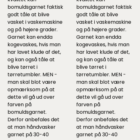
bomuldsgarnet faktisk
bomuldsgarnet faktisk
godt tåle at blive
godt tåle at blive
vasket i vaskemaskine
vasket i vaskemaskine
og på højere grader.
og på højere grader.
Garnet kan endda
Garnet kan endda
kogevaskes, hvis man
kogevaskes, hvis man
har lavet klude af det,
har lavet klude af det,
og kan også tåle at
og kan også tåle at
blive tørret i
blive tørret i
tørretumbler. MEN -
tørretumbler. MEN -
man skal blot være
man skal blot være
opmærksom på at
opmærksom på at
dette vil gå ud over
dette vil gå ud over
farven på
farven på
bomuldsgarnet.
bomuldsgarnet.
Derfor anbefales det
Derfor anbefales det
at man håndvasker
at man håndvasker
garnet på 30-40
garnet på 30-40