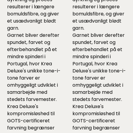
resulterer i længere
resulterer i længere
bomuldsfibre, og giver
bomuldsfibre, og giver
et usædvanligt blødt
et usædvanligt blødt
garn.
garn.
Garnet bliver derefter
Garnet bliver derefter
spundet, farvet og
spundet, farvet og
efterbehandlet på et
efterbehandlet på et
mindre spinderi i
mindre spinderi i
Portugal, hvor Krea
Portugal, hvor Krea
Deluxe's unikke tone-i-
Deluxe's unikke tone-i-
tone farver er
tone farver er
omhyggeligt udviklet i
omhyggeligt udviklet i
samarbejde med
samarbejde med
stedets farvemester.
stedets farvemester.
Krea Deluxe's
Krea Deluxe's
kompromisløshed til
kompromisløshed til
GOTS-certificeret
GOTS-certificeret
farvning begrænser
farvning begrænser