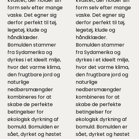
kvalitet, der holder sin
kvalitet, der holder sin
form selv efter mange
form selv efter mange
vaske. Det egner sig
vaske. Det egner sig
derfor perfekt til tøj,
derfor perfekt til tøj,
legetøj, klude og
legetøj, klude og
håndklæder.
håndklæder.
Bomulden stammer
Bomulden stammer
fra Sydamerika og
fra Sydamerika og
dyrkes i et ideelt miljø,
dyrkes i et ideelt miljø,
hvor det varme klima,
hvor det varme klima,
den frugtbare jord og
den frugtbare jord og
naturlige
naturlige
nedbørsmængder
nedbørsmængder
kombineres for at
kombineres for at
skabe de perfekte
skabe de perfekte
betingelser for
betingelser for
økologisk dyrkning af
økologisk dyrkning af
bomuld. Bomulden er
bomuld. Bomulden er
sået, dyrket og høstet
sået, dyrket og høstet