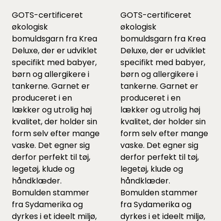
GOTS-certificeret
GOTS-certificeret
økologisk
økologisk
bomuldsgarn fra Krea
bomuldsgarn fra Krea
Deluxe, der er udviklet
Deluxe, der er udviklet
specifikt med babyer,
specifikt med babyer,
børn og allergikere i
børn og allergikere i
tankerne. Garnet er
tankerne. Garnet er
produceret i en
produceret i en
lækker og utrolig høj
lækker og utrolig høj
kvalitet, der holder sin
kvalitet, der holder sin
form selv efter mange
form selv efter mange
vaske. Det egner sig
vaske. Det egner sig
derfor perfekt til tøj,
derfor perfekt til tøj,
legetøj, klude og
legetøj, klude og
håndklæder.
håndklæder.
Bomulden stammer
Bomulden stammer
fra Sydamerika og
fra Sydamerika og
dyrkes i et ideelt miljø,
dyrkes i et ideelt miljø,