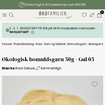
Gratis fragt til GLS pakkeshop over 499 DKK
0
3.. 2.. 1.. SKOLESTART! Få 15% på alt til madpakken med koden
SKOLESTART
Forside
Produktkatalog
Krea
Garn og tilbehør
Bomuldsgarn
økologisk b
Økologisk bomuldsgarn 50g - Gul 05
Mærke:
Krea Deluxe
Sammenlign