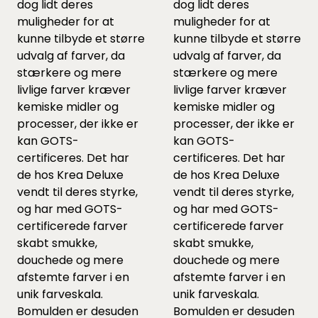
dog lidt deres
dog lidt deres
muligheder for at
muligheder for at
kunne tilbyde et større
kunne tilbyde et større
udvalg af farver, da
udvalg af farver, da
stærkere og mere
stærkere og mere
livlige farver kræver
livlige farver kræver
kemiske midler og
kemiske midler og
processer, der ikke er
processer, der ikke er
kan GOTS-
kan GOTS-
certificeres. Det har
certificeres. Det har
de hos Krea Deluxe
de hos Krea Deluxe
vendt til deres styrke,
vendt til deres styrke,
og har med GOTS-
og har med GOTS-
certificerede farver
certificerede farver
skabt smukke,
skabt smukke,
douchede og mere
douchede og mere
afstemte farver i en
afstemte farver i en
unik farveskala.
unik farveskala.
Bomulden er desuden
Bomulden er desuden