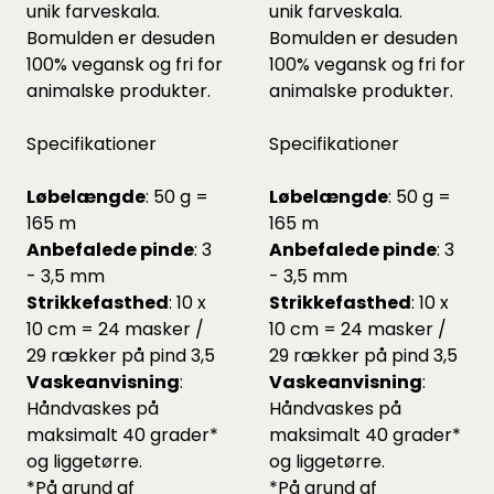
unik farveskala.
unik farveskala.
Bomulden er desuden
Bomulden er desuden
100% vegansk og fri for
100% vegansk og fri for
animalske produkter.
animalske produkter.
Specifikationer
Specifikationer
Løbelængde
: 50 g =
Løbelængde
: 50 g =
165 m
165 m
Anbefalede pinde
: 3
Anbefalede pinde
: 3
- 3,5 mm
- 3,5 mm
Strikkefasthed
: 10 x
Strikkefasthed
: 10 x
10 cm = 24 masker /
10 cm = 24 masker /
29 rækker på pind 3,5
29 rækker på pind 3,5
Vaskeanvisning
:
Vaskeanvisning
:
Håndvaskes på
Håndvaskes på
maksimalt 40 grader*
maksimalt 40 grader*
og liggetørre.
og liggetørre.
*På grund af
*På grund af