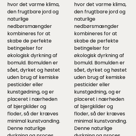
hvor det varme klima,
hvor det varme klima,
den frugtbare jord og
den frugtbare jord og
naturlige
naturlige
nedbørsmængder
nedbørsmængder
kombineres for at
kombineres for at
skabe de perfekte
skabe de perfekte
betingelser for
betingelser for
økologisk dyrkning af
økologisk dyrkning af
bomuld. Bomulden er
bomuld. Bomulden er
sået, dyrket og høstet
sået, dyrket og høstet
uden brug af kemiske
uden brug af kemiske
pesticider eller
pesticider eller
kunstgødning, og er
kunstgødning, og er
placeret i nærheden
placeret i nærheden
af bjergkilder og
af bjergkilder og
floder, så der kræves
floder, så der kræves
minimal kunstvanding.
minimal kunstvanding.
Denne naturlige
Denne naturlige
dyrkning og proces
dyrkning og proces