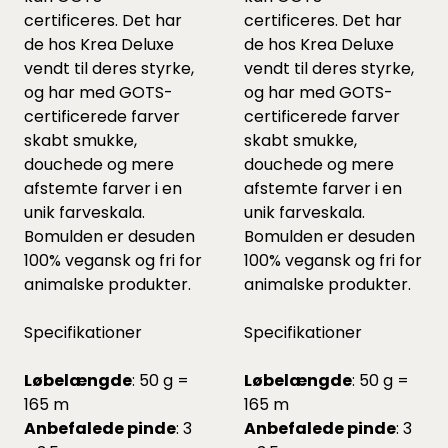
certificeres. Det har
certificeres. Det har
de hos Krea Deluxe
de hos Krea Deluxe
vendt til deres styrke,
vendt til deres styrke,
og har med GOTS-
og har med GOTS-
certificerede farver
certificerede farver
skabt smukke,
skabt smukke,
douchede og mere
douchede og mere
afstemte farver i en
afstemte farver i en
unik farveskala.
unik farveskala.
Bomulden er desuden
Bomulden er desuden
100% vegansk og fri for
100% vegansk og fri for
animalske produkter.
animalske produkter.
Specifikationer
Specifikationer
Løbelængde
: 50 g =
Løbelængde
: 50 g =
165 m
165 m
Anbefalede pinde
: 3
Anbefalede pinde
: 3