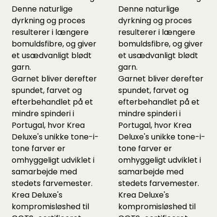
Denne naturlige
Denne naturlige
dyrkning og proces
dyrkning og proces
resulterer i længere
resulterer i længere
bomuldsfibre, og giver
bomuldsfibre, og giver
et usædvanligt blødt
et usædvanligt blødt
garn.
garn.
Garnet bliver derefter
Garnet bliver derefter
spundet, farvet og
spundet, farvet og
efterbehandlet på et
efterbehandlet på et
mindre spinderi i
mindre spinderi i
Portugal, hvor Krea
Portugal, hvor Krea
Deluxe's unikke tone-i-
Deluxe's unikke tone-i-
tone farver er
tone farver er
omhyggeligt udviklet i
omhyggeligt udviklet i
samarbejde med
samarbejde med
stedets farvemester.
stedets farvemester.
Krea Deluxe's
Krea Deluxe's
kompromisløshed til
kompromisløshed til