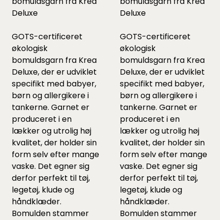
bomuldsgarn fra Krea
bomuldsgarn fra Krea
Deluxe
Deluxe
GOTS-certificeret
GOTS-certificeret
økologisk
økologisk
bomuldsgarn fra Krea
bomuldsgarn fra Krea
Deluxe, der er udviklet
Deluxe, der er udviklet
specifikt med babyer,
specifikt med babyer,
børn og allergikere i
børn og allergikere i
tankerne. Garnet er
tankerne. Garnet er
produceret i en
produceret i en
lækker og utrolig høj
lækker og utrolig høj
kvalitet, der holder sin
kvalitet, der holder sin
form selv efter mange
form selv efter mange
vaske. Det egner sig
vaske. Det egner sig
derfor perfekt til tøj,
derfor perfekt til tøj,
legetøj, klude og
legetøj, klude og
håndklæder.
håndklæder.
Bomulden stammer
Bomulden stammer