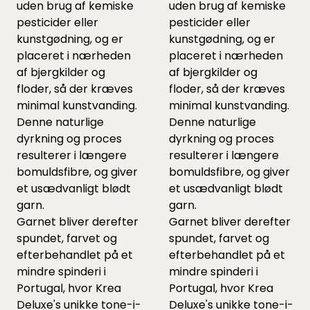
uden brug af kemiske
uden brug af kemiske
pesticider eller
pesticider eller
kunstgødning, og er
kunstgødning, og er
placeret i nærheden
placeret i nærheden
af bjergkilder og
af bjergkilder og
floder, så der kræves
floder, så der kræves
minimal kunstvanding.
minimal kunstvanding.
Denne naturlige
Denne naturlige
dyrkning og proces
dyrkning og proces
resulterer i længere
resulterer i længere
bomuldsfibre, og giver
bomuldsfibre, og giver
et usædvanligt blødt
et usædvanligt blødt
garn.
garn.
Garnet bliver derefter
Garnet bliver derefter
spundet, farvet og
spundet, farvet og
efterbehandlet på et
efterbehandlet på et
mindre spinderi i
mindre spinderi i
Portugal, hvor Krea
Portugal, hvor Krea
Deluxe's unikke tone-i-
Deluxe's unikke tone-i-