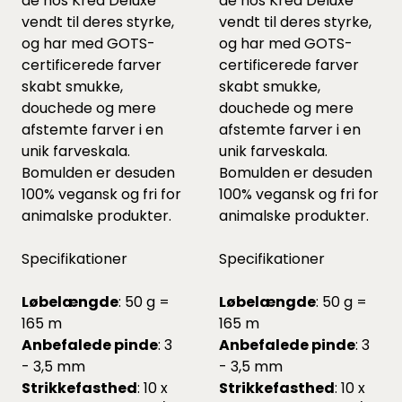
de hos Krea Deluxe
de hos Krea Deluxe
vendt til deres styrke,
vendt til deres styrke,
og har med GOTS-
og har med GOTS-
certificerede farver
certificerede farver
skabt smukke,
skabt smukke,
douchede og mere
douchede og mere
afstemte farver i en
afstemte farver i en
unik farveskala.
unik farveskala.
Bomulden er desuden
Bomulden er desuden
100% vegansk og fri for
100% vegansk og fri for
animalske produkter.
animalske produkter.
Specifikationer
Specifikationer
Løbelængde
: 50 g =
Løbelængde
: 50 g =
165 m
165 m
Anbefalede pinde
: 3
Anbefalede pinde
: 3
- 3,5 mm
- 3,5 mm
Strikkefasthed
: 10 x
Strikkefasthed
: 10 x