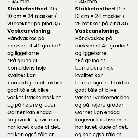
- 3,5 mm
- 3,5 mm
Strikkefasthed
: 10 x
Strikkefasthed
: 10 x
10 cm = 24 masker /
10 cm = 24 masker /
29 rækker på pind 3,5
29 rækker på pind 3,5
Vaskeanvisning
:
Vaskeanvisning
:
Håndvaskes på
Håndvaskes på
maksimalt 40 grader*
maksimalt 40 grader*
og liggetørre.
og liggetørre.
*På grund af
*På grund af
bomuldens høje
bomuldens høje
kvalitet kan
kvalitet kan
bomuldsgarnet faktisk
bomuldsgarnet faktisk
godt tåle at blive
godt tåle at blive
vasket i vaskemaskine
vasket i vaskemaskine
og på højere grader.
og på højere grader.
Garnet kan endda
Garnet kan endda
kogevaskes, hvis man
kogevaskes, hvis man
har lavet klude af det,
har lavet klude af det,
og kan også tåle at
og kan også tåle at