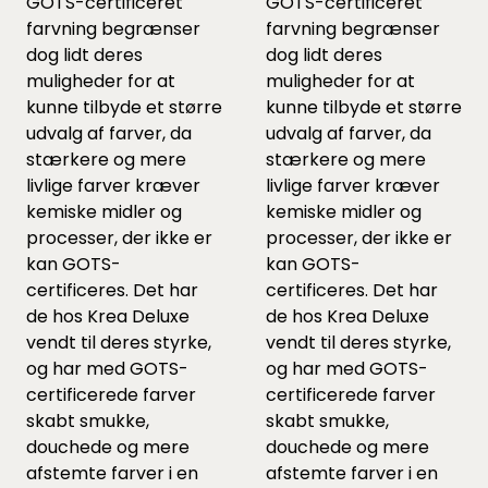
GOTS-certificeret
GOTS-certificeret
farvning begrænser
farvning begrænser
dog lidt deres
dog lidt deres
muligheder for at
muligheder for at
kunne tilbyde et større
kunne tilbyde et større
udvalg af farver, da
udvalg af farver, da
stærkere og mere
stærkere og mere
livlige farver kræver
livlige farver kræver
kemiske midler og
kemiske midler og
processer, der ikke er
processer, der ikke er
kan GOTS-
kan GOTS-
certificeres. Det har
certificeres. Det har
de hos Krea Deluxe
de hos Krea Deluxe
vendt til deres styrke,
vendt til deres styrke,
og har med GOTS-
og har med GOTS-
certificerede farver
certificerede farver
skabt smukke,
skabt smukke,
douchede og mere
douchede og mere
afstemte farver i en
afstemte farver i en