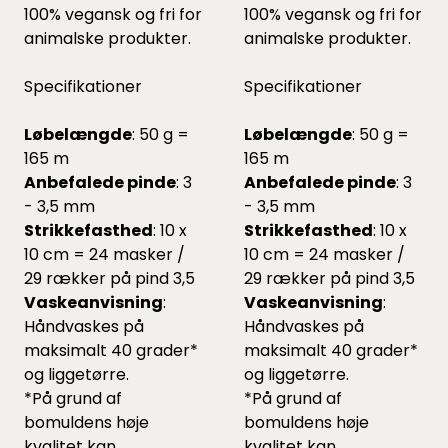
100% vegansk og fri for
100% vegansk og fri for
animalske produkter.
animalske produkter.
Specifikationer
Specifikationer
Løbelængde
: 50 g =
Løbelængde
: 50 g =
165 m
165 m
Anbefalede pinde
: 3
Anbefalede pinde
: 3
- 3,5 mm
- 3,5 mm
Strikkefasthed
: 10 x
Strikkefasthed
: 10 x
10 cm = 24 masker /
10 cm = 24 masker /
29 rækker på pind 3,5
29 rækker på pind 3,5
Vaskeanvisning
:
Vaskeanvisning
:
Håndvaskes på
Håndvaskes på
maksimalt 40 grader*
maksimalt 40 grader*
og liggetørre.
og liggetørre.
*På grund af
*På grund af
bomuldens høje
bomuldens høje
kvalitet kan
kvalitet kan