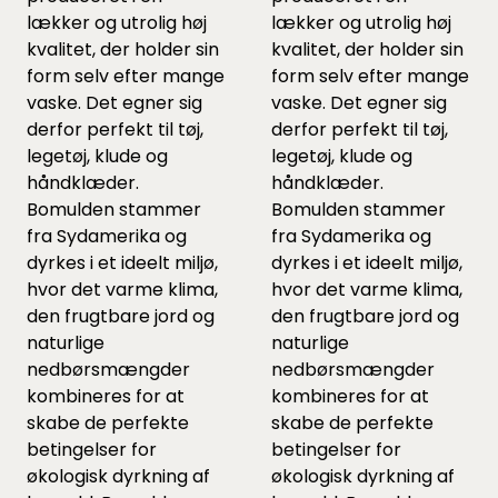
lækker og utrolig høj
lækker og utrolig høj
kvalitet, der holder sin
kvalitet, der holder sin
form selv efter mange
form selv efter mange
vaske. Det egner sig
vaske. Det egner sig
derfor perfekt til tøj,
derfor perfekt til tøj,
legetøj, klude og
legetøj, klude og
håndklæder.
håndklæder.
Bomulden stammer
Bomulden stammer
fra Sydamerika og
fra Sydamerika og
dyrkes i et ideelt miljø,
dyrkes i et ideelt miljø,
hvor det varme klima,
hvor det varme klima,
den frugtbare jord og
den frugtbare jord og
naturlige
naturlige
nedbørsmængder
nedbørsmængder
kombineres for at
kombineres for at
skabe de perfekte
skabe de perfekte
betingelser for
betingelser for
økologisk dyrkning af
økologisk dyrkning af