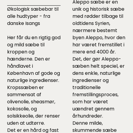
Aleppo sæbe er en
Økologisk sæbebar til
unik og historisk sæbe
alle hudtyper - fra
med rødder tilbage til
danske Isangs
oldtidens Syrien,
nærmere bestemt
Her får du en rigtig god
byen Aleppo, hvor den
og mild sæbe til
har været fremstillet i
kroppen og
mere end 4000 år.
hænderne. Den er
Det, der gør Aleppo-
håndlavet i
sæben helt speciel, er
København af gode og
dens enkle, naturlige
naturlige ingredienser.
ingredienser og
Kropssæben er
traditionelle
sammensat af
fremstillingsproces,
olivenolie, sheasmør,
som har været
kokosolie, og
uændret gennem
solsikkeolie, der renser
århundreder.
uden at udtørre.
Denne milde,
Det er en hård og fast
skummende sæbe