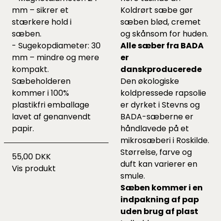
mm – sikrer et
Koldrørt sæbe gør
stærkere hold i
sæben blød, cremet
sæben.
og skånsom for huden.
- Sugekopdiameter: 30
Alle sæber fra BADA
mm – mindre og mere
er
kompakt.
danskproducerede
Sæbeholderen
Den økologiske
kommer i 100%
koldpressede rapsolie
plastikfri emballage
er dyrket i Stevns og
lavet af genanvendt
BADA-sæberne er
papir.
håndlavede på et
mikrosæberi i Roskilde.
Størrelse, farve og
55,00 DKK
duft kan varierer en
Vis produkt
smule.
Sæben kommer i en
indpakning af pap
uden brug af plast