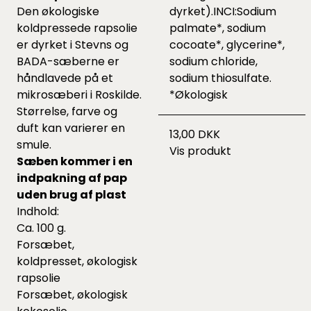
Den økologiske
dyrket).INCI:Sodium
koldpressede rapsolie
palmate*, sodium
er dyrket i Stevns og
cocoate*, glycerine*,
BADA-sæberne er
sodium chloride,
håndlavede på et
sodium thiosulfate.
mikrosæberi i Roskilde.
*Økologisk
Størrelse, farve og
duft kan varierer en
13,00 DKK
smule.
Vis produkt
Sæben kommer i en
indpakning af pap
uden brug af plast
Indhold:
Ca. 100 g.
Forsæbet,
koldpresset, økologisk
rapsolie
Forsæbet, økologisk