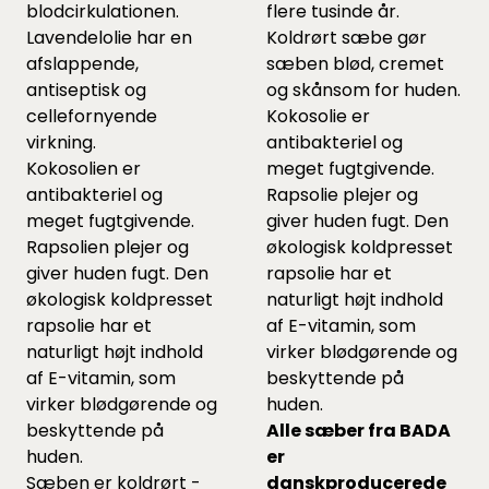
blodcirkulationen.
flere tusinde år.
Lavendelolie har en
Koldrørt sæbe gør
afslappende,
sæben blød, cremet
antiseptisk og
og skånsom for huden.
cellefornyende
Kokosolie er
virkning.
antibakteriel og
Kokosolien er
meget fugtgivende.
antibakteriel og
Rapsolie plejer og
meget fugtgivende.
giver huden fugt. Den
Rapsolien plejer og
økologisk koldpresset
giver huden fugt. Den
rapsolie har et
økologisk koldpresset
naturligt højt indhold
rapsolie har et
af E-vitamin, som
naturligt højt indhold
virker blødgørende og
af E-vitamin, som
beskyttende på
virker blødgørende og
huden.
beskyttende på
Alle sæber fra BADA
huden.
er
Sæben er koldrørt -
danskproducerede