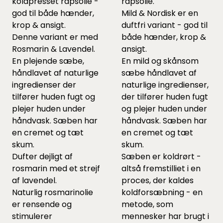
koldpresset rapsolie -
rapsolie.
god til både hænder,
Mild & Nordisk er en
krop & ansigt.
duftfri variant - god til
Denne variant er med
både hænder, krop &
Rosmarin & Lavendel.
ansigt.
En plejende sæbe,
En mild og skånsom
håndlavet af naturlige
sæbe håndlavet af
ingredienser der
naturlige ingredienser,
tilfører huden fugt og
der tilfører huden fugt
plejer huden under
og plejer huden under
håndvask. Sæben har
håndvask. Sæben har
en cremet og tæt
en cremet og tæt
skum.
skum.
Dufter dejligt af
Sæben er koldrørt -
rosmarin med et strejf
altså fremstilliet i en
af lavendel.
proces, der kaldes
Naturlig rosmarinolie
koldforsæbning - en
er rensende og
metode, som
stimulerer
mennesker har brugt i