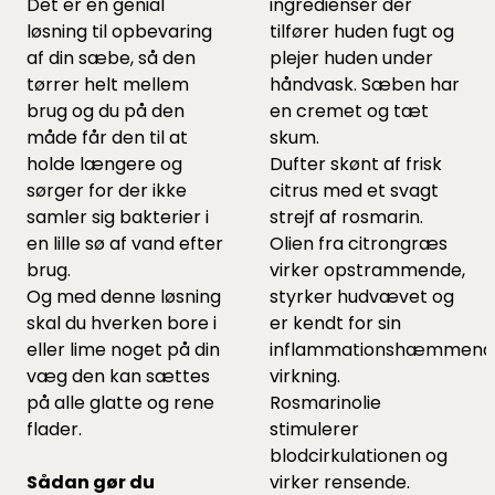
Det er en genial
ingredienser der
løsning til opbevaring
tilfører huden fugt og
af din sæbe, så den
plejer huden under
tørrer helt mellem
håndvask. Sæben har
brug og du på den
en cremet og tæt
måde får den til at
skum.
holde længere og
Dufter skønt af frisk
sørger for der ikke
citrus med et svagt
samler sig bakterier i
strejf af rosmarin.
en lille sø af vand efter
Olien fra citrongræs
brug.
virker opstrammende,
Og med denne løsning
styrker hudvævet og
skal du hverken bore i
er kendt for sin
eller lime noget på din
inflammationshæmmend
væg den kan sættes
virkning.
på alle glatte og rene
Rosmarinolie
flader.
stimulerer
blodcirkulationen og
Sådan gør du
virker rensende.