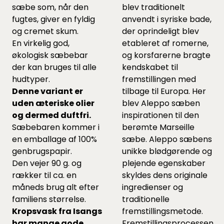
sæbe som, når den
blev traditionelt
fugtes, giver en fyldig
anvendt i syriske bade,
og cremet skum.
der oprindeligt blev
En virkelig god,
etableret af romerne,
økologisk sæbebar
og korsfarerne bragte
der kan bruges til alle
kendskabet til
hudtyper.
fremstillingen med
Denne variant er
tilbage til Europa. Her
uden æteriske olier
blev Aleppo sæben
og dermed duftfri.
inspirationen til den
Sæbebaren kommer i
berømte Marseille
en emballage af 100%
sæbe. Aleppo sæbens
genbrugspapir.
unikke blødgørende og
Den vejer 90 g. og
plejende egenskaber
rækker til ca. en
skyldes dens originale
måneds brug alt efter
ingredienser og
familiens størrelse.
traditionelle
Kropsvask fra Isangs
fremstillingsmetode.
har mange gode
Fremstillingsprocessen