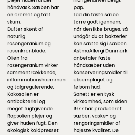
plejer huden under
ind i genanvendeligt
håndvask. Sæben har
pap.
en cremet og tæt
Lad din faste sæbe
skum.
tørre godt igennem,
Dufter skønt af
når den ikke bruges, så
naturlig
undgår du at bakterier
rosengeranium og
kan sætte sig i sæben.
rosenkronblade.
AstmaAllergi Danmark
Olien fra
anbefaler faste
rosengeranium virker
håndsæber uden
sammentrækkende,
konserveringsmidler til
inflammationshæmmende
eksemplaget og
og talgregulerende.
følsom hud.
Kokosolien er
Sonett er en tysk
antibakteriel og
virksomhed, som siden
meget fugtgivende.
1977 har produceret
Rapsolien plejer og
sæber, vaske- og
giver huden fugt. Den
rengøringsmidler af
økologisk koldpresset
højeste kvalitet. De