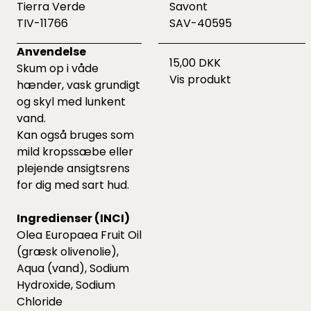
Tierra Verde
Savont
TIV-11766
SAV-40595
Anvendelse
15,00 DKK
Skum op i våde
Vis produkt
hænder, vask grundigt
og skyl med lunkent
vand.
Kan også bruges som
mild kropssæbe eller
plejende ansigtsrens
for dig med sart hud.
Ingredienser (INCI)
Olea Europaea Fruit Oil
(græsk olivenolie),
Aqua (vand), Sodium
Hydroxide, Sodium
Chloride