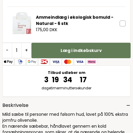
Ammeindlæg i økologisk bomuld -
Natural - 6 stk
175,00 DKK
-
+
Læg i indkøbskurv
Tilbud udløber om
3
19
34
15
dage
timer
minutter
sekunder
Beskrivelse
Mild sæbe til personer med følsom hud, lavet på 100% ekstra
jomfru olivenolie.
En nærende sæbebar, håndlavet gennem en kold
forsæbningsproces, som sikrer, at de nærende og helende