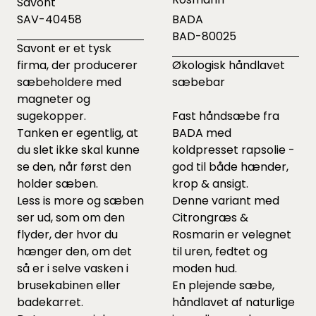
Savont
SAV-40458
BADA
BAD-80025
Savont er et tysk
firma, der producerer
Økologisk håndlavet
sæbeholdere med
sæbebar
magneter og
sugekopper.
Fast håndsæbe fra
Tanken er egentlig, at
BADA med
du slet ikke skal kunne
koldpresset rapsolie -
se den, når først den
god til både hænder,
holder sæben.
krop & ansigt.
Less is more og sæben
Denne variant med
ser ud, som om den
Citrongræs &
flyder, der hvor du
Rosmarin er velegnet
hænger den, om det
til uren, fedtet og
så er i selve vasken i
moden hud.
brusekabinen eller
En plejende sæbe,
badekarret.
håndlavet af naturlige