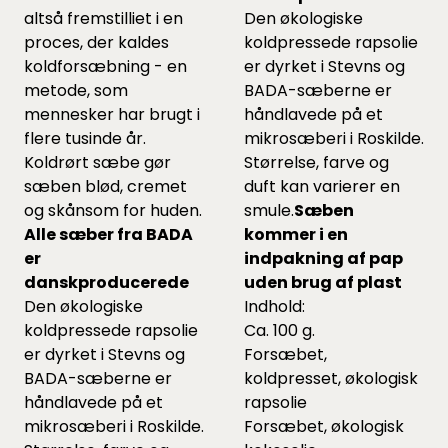
altså fremstilliet i en
Den økologiske
proces, der kaldes
koldpressede rapsolie
koldforsæbning - en
er dyrket i Stevns og
metode, som
BADA-sæberne er
mennesker har brugt i
håndlavede på et
flere tusinde år.
mikrosæberi i Roskilde.
Koldrørt sæbe gør
Størrelse, farve og
sæben blød, cremet
duft kan varierer en
og skånsom for huden.
smule.
Sæben
Alle sæber fra BADA
kommer i en
er
indpakning af pap
danskproducerede
uden brug af plast
Den økologiske
Indhold:
koldpressede rapsolie
Ca. 100 g.
er dyrket i Stevns og
Forsæbet,
BADA-sæberne er
koldpresset, økologisk
håndlavede på et
rapsolie
mikrosæberi i Roskilde.
Forsæbet, økologisk