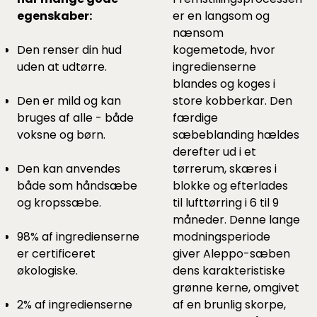
egenskaber:
er en langsom og
nænsom
Den renser din hud
kogemetode, hvor
uden at udtørre.
ingredienserne
blandes og koges i
Den er mild og kan
store kobberkar. Den
bruges af alle - både
færdige
voksne og børn.
sæbeblanding hældes
derefter ud i et
Den kan anvendes
tørrerum, skæres i
både som håndsæbe
blokke og efterlades
og kropssæbe.
til lufttørring i 6 til 9
måneder. Denne lange
98% af ingredienserne
modningsperiode
er certificeret
giver Aleppo-sæben
økologiske.
dens karakteristiske
grønne kerne, omgivet
2% af ingredienserne
af en brunlig skorpe,