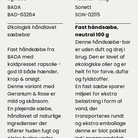
BADA
Sonett
BAD-63264
SON-02115
Økologisk håndlavet
Fast håndsæbe,
sæbebar
neutral 100 g
Denne håndsæbe-bar
Fast håndsæbe fra
er uden duft og drøj i
BADA med
brug. Den er lavet af
koldpresset rapsolie -
økologiske olier og er
god til både hænder,
helt fri for farve, dufte
krop & ansigt.
og fyldstoffer.
Denne variant med
En fast sæbe sparer
Geranium & Rose er
miljøet for ekstra
mild og skånsom.
belastning i form af
En plejende sæbe,
vand, der
håndlavet af naturlige
transporteres rundt
ingredienser der
og ekstra emballage
tilfører huden fugt og
denne er blot pakket