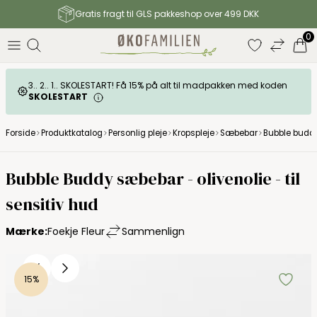
Gratis fragt til GLS pakkeshop over 499 DKK
0
3.. 2.. 1.. SKOLESTART! Få 15% på alt til madpakken med koden
SKOLESTART
Forside
Produktkatalog
Personlig pleje
Kropspleje
Sæbebar
Bubble buddy 
Bubble Buddy sæbebar - olivenolie - til
sensitiv hud
Mærke:
Foekje Fleur
Sammenlign
15%