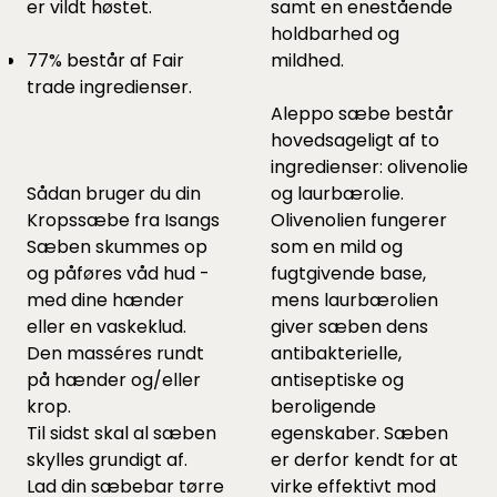
er vildt høstet.
samt en enestående
holdbarhed og
77% består af Fair
mildhed.
trade ingredienser.
Aleppo sæbe består
hovedsageligt af to
ingredienser: olivenolie
Sådan bruger du din
og laurbærolie.
Kropssæbe fra Isangs
Olivenolien fungerer
Sæben skummes op
som en mild og
og påføres våd hud -
fugtgivende base,
med dine hænder
mens laurbærolien
eller en
vaskeklud.
giver sæben dens
Den masséres rundt
antibakterielle,
på hænder og/eller
antiseptiske og
krop.
beroligende
Til sidst skal al sæben
egenskaber. Sæben
skylles grundigt af.
er derfor kendt for at
Lad din sæbebar tørre
virke effektivt mod