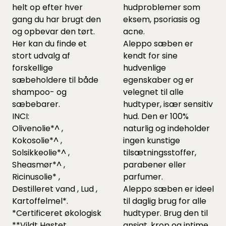
helt op efter hver
hudproblemer som
gang du har brugt den
eksem, psoriasis og
og opbevar den tørt.
acne.
Her kan du finde et
Aleppo sæben er
stort udvalg af
kendt for sine
forskellige
hudvenlige
sæbeholdere
til både
egenskaber og er
shampoo- og
velegnet til alle
sæbebarer.
hudtyper, især sensitiv
INCI:
hud. Den er 100%
Olivenolie*^ ,
naturlig og indeholder
Kokosolie*^ ,
ingen kunstige
Solsikkeolie*^ ,
tilsætningsstoffer,
Sheasmør*^ ,
parabener eller
Ricinusolie* ,
parfumer.
Destilleret vand , Lud ,
Aleppo sæben er ideel
Kartoffelmel*.
til daglig brug for alle
*Certificeret økologisk
hudtyper. Brug den til
**Vildt Høstet
ansigt, krop og intime