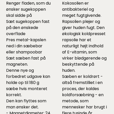
Rengør fladen, som du
Kokosolien er
ønsker sugekoppen
antibakteriel og
skal sidde på
meget fugtgivende.
Sæt sugekoppen fast
Rapsolien plejer og
på den ønskede
giver huden fugt. Den
overflade
økologisk koldpresset
Pres metal-kapslen
rapsolie har et
ned i din sæbebar
naturligt højt indhold
eller shampoobar
af E-vitamin, som
Sæt sæben fast på
virker blødgørende og
magneten.
beskyttende på
Denne nye og
huden.
forbedret udgave kan
Sæben er koldrørt -
holde op til 180 g
altså fremstilliet i en
sæbe hvis monteret
proces, der kaldes
korrekt.
koldforsæbning - en
Den kan flyttes som
metode, som
man ønsker det.
mennesker har brugt i
- Magnetdiameter: 24
flere tusinde år.