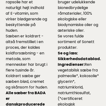
rapsolie har et
bruger udelukkende
naturligt højt indhold
bionedbrydelige
af E-vitamin, som
råmaterialer, 100%
virker blødgørende og
økologiske eller
beskyttende på
biodynamiske olier og
huden.
æteriske olier.
Sæben er koldrørt -
Se vores fulde
altså fremstilliet i en
sortiment af Sonett
proces, der kaldes
produkter.
koldforsæbning - en
Se og læs:
metode, som
Sikkerhedsdatablad
.
mennesker har brugt i
Ingredienser:
Ren
flere tusinde år.
vegetabilsk sæbe fra
Koldrørt sæbe gør
palmeolie*, kokosolie*
sæben blød, cremet
glycerin*,
og skånsom for huden.
natriumklorid,
Alle sæber fra BADA
natriumthiosulfat,
er
(*certificeret
danskproducerede
økologisk