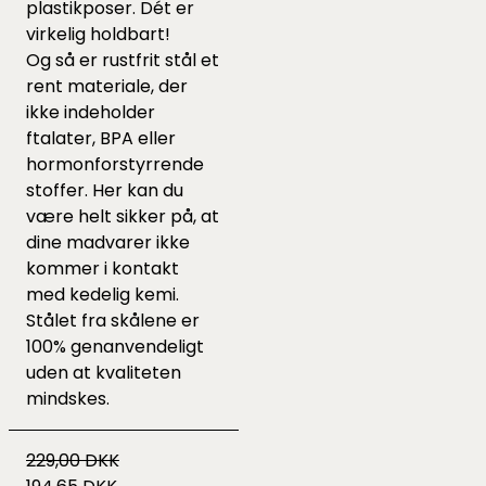
plastikposer. Dét er
virkelig holdbart!
Og så er rustfrit stål et
rent materiale, der
ikke indeholder
ftalater, BPA eller
hormonforstyrrende
stoffer. Her kan du
være helt sikker på, at
dine madvarer ikke
kommer i kontakt
med kedelig kemi.
Stålet fra skålene er
100% genanvendeligt
uden at kvaliteten
mindskes.
229,00 DKK