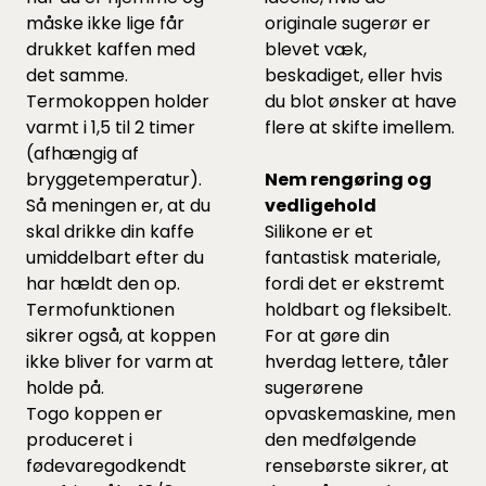
måske ikke lige får
originale sugerør er
drukket kaffen med
blevet væk,
det samme.
beskadiget, eller hvis
Termokoppen holder
du blot ønsker at have
varmt i 1,5 til 2 timer
flere at skifte imellem.
(afhængig af
bryggetemperatur).
Nem rengøring og
Så meningen er, at du
vedligehold
skal drikke din kaffe
Silikone er et
umiddelbart efter du
fantastisk materiale,
har hældt den op.
fordi det er ekstremt
Termofunktionen
holdbart og fleksibelt.
sikrer også, at koppen
For at gøre din
ikke bliver for varm at
hverdag lettere, tåler
holde på.
sugerørene
Togo koppen er
opvaskemaskine, men
produceret i
den medfølgende
fødevaregodkendt
rensebørste sikrer, at