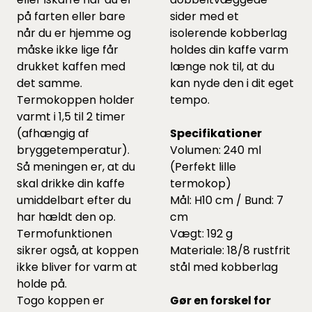
på farten eller bare
sider med et
når du er hjemme og
isolerende kobberlag
måske ikke lige får
holdes din kaffe varm
drukket kaffen med
længe nok til, at du
det samme.
kan nyde den i dit eget
Termokoppen holder
tempo.
varmt i 1,5 til 2 timer
(afhængig af
Specifikationer
bryggetemperatur).
Volumen: 240 ml
Så meningen er, at du
(Perfekt lille
skal drikke din kaffe
termokop)
umiddelbart efter du
Mål: H10 cm / Bund: 7
har hældt den op.
cm
Termofunktionen
Vægt: 192 g
sikrer også, at koppen
Materiale: 18/8 rustfrit
ikke bliver for varm at
stål med kobberlag
holde på.
Togo koppen er
Gør en forskel for