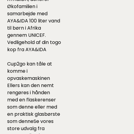
Økofamilien i
samarbejde med
AYA&IDA 100 liter vand
til børn i Afrika
gennem UNICEF.
Vedligehold af din togo
kop fra AYA&IDA
Cup2go kan tåle at
komme i
opvaskemaskinen
Ellers kan den nemt
rengøres i hånden
med en flaskerenser
som
denne
eller med
en praktisk glasbørste
som
denne
Se vores
store udvalg fra