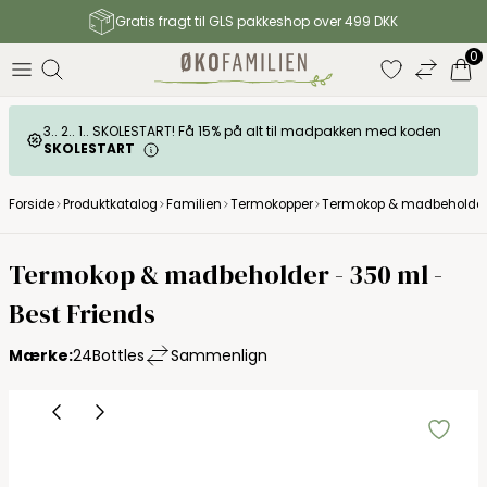
Gratis fragt til GLS pakkeshop over 499 DKK
0
3.. 2.. 1.. SKOLESTART! Få 15% på alt til madpakken med koden
SKOLESTART
Forside
Produktkatalog
Familien
Termokopper
Termokop & madbeholder -
24Bottles Travel tumbler snack pot
Termokop & madbeholder - 350 ml -
Best Friends
Mærke:
24Bottles
Sammenlign