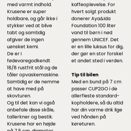
med varmt indhold.
kaffeoplevelse. For
Krusene er super
hvert solgt produkt
holdbare, og går ikke i
donerer Aya&Ida
stykker ved at blive
Foundation 100 liter
tabt og samtidig
vand til børn i nød
afgiver de ingen
gennem UNICEF. Det
uønsket kemi.
er en lille luksus for dig,
De er i
der gør en stor forskel
fødevaregodkendt
et andet sted i verden.
18/8 rustfrit stål og de
tåler opvaskemaskine.
Tip til bilen
Samtidig er de nemme
Med en bund på 7 cm
at have med på
passer CUP2GO i de
skovturen.
allerfleste standard-
Og til det kan vi også
kopholdere, så du altid
anbefale disse
skåle,
har din varme drik lige
tallerkner
og
bestik.
ved hånden på
Krusene har en højde
køreturen.
på 7,5 cm, diameter