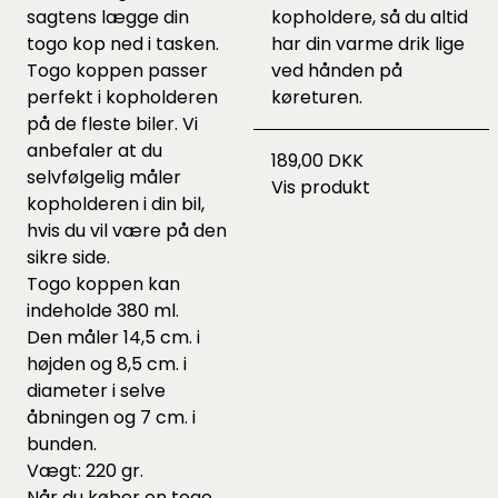
sagtens lægge din
kopholdere, så du altid
togo kop ned i tasken.
har din varme drik lige
Togo koppen passer
ved hånden på
perfekt i kopholderen
køreturen.
på de fleste biler. Vi
anbefaler at du
189,00 DKK
selvfølgelig måler
Vis produkt
kopholderen i din bil,
hvis du vil være på den
sikre side.
Togo koppen kan
indeholde 380 ml.
Den måler 14,5 cm. i
højden og 8,5 cm. i
diameter i selve
åbningen og 7 cm. i
bunden.
Vægt: 220 gr.
Når du køber en togo