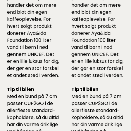
handler det om mere
handler det om mere
end blot din egen
end blot din egen
kaffeoplevelse. For
kaffeoplevelse. For
hvert solgt produkt
hvert solgt produkt
donerer Aya&Ida
donerer Aya&Ida
Foundation 100 liter
Foundation 100 liter
vand til børn i nød
vand til børn i nød
gennem UNICEF. Det
gennem UNICEF. Det
er en lille luksus for dig,
er en lille luksus for dig,
der gør en stor forskel
der gør en stor forskel
et andet sted i verden.
et andet sted i verden.
Tip til bilen
Tip til bilen
Med en bund på 7 cm
Med en bund på 7 cm
passer CUP2GO i de
passer CUP2GO i de
allerfleste standard-
allerfleste standard-
kopholdere, så du altid
kopholdere, så du altid
har din varme drik lige
har din varme drik lige