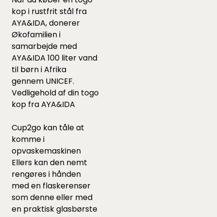
kop i rustfrit stål fra
AYA&IDA, donerer
Økofamilien i
samarbejde med
AYA&IDA 100 liter vand
til børn i Afrika
gennem UNICEF.
Vedligehold af din togo
kop fra AYA&IDA
Cup2go kan tåle at
komme i
opvaskemaskinen
Ellers kan den nemt
rengøres i hånden
med en flaskerenser
som
denne
eller med
en praktisk glasbørste