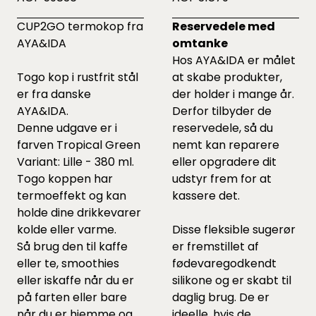
CUP2GO termokop fra
Reservedele med
AYA&IDA
omtanke
Hos AYA&IDA er målet
Togo kop i rustfrit stål
at skabe produkter,
er fra danske
der holder i mange år.
AYA&IDA.
Derfor tilbyder de
Denne udgave er i
reservedele, så du
farven Tropical Green
nemt kan reparere
Variant: Lille - 380 ml.
eller opgradere dit
Togo koppen har
udstyr frem for at
termoeffekt og kan
kassere det.
holde dine drikkevarer
kolde eller varme.
Disse fleksible sugerør
Så brug den til kaffe
er fremstillet af
eller te, smoothies
fødevaregodkendt
eller iskaffe når du er
silikone og er skabt til
på farten eller bare
daglig brug. De er
når du er hjemme og
ideelle, hvis de