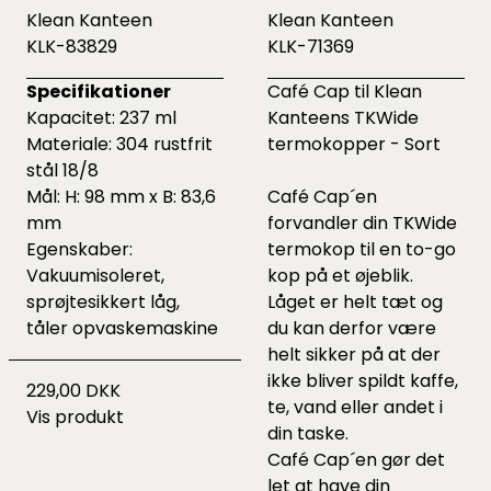
Klean Kanteen
Klean Kanteen
KLK-83829
KLK-71369
Specifikationer
Café Cap til Klean
Kapacitet: 237 ml
Kanteens TKWide
Materiale: 304 rustfrit
termokopper - Sort
stål 18/8
Mål: H: 98 mm x B: 83,6
Café Cap´en
mm
forvandler din TKWide
Egenskaber:
termokop til en to-go
Vakuumisoleret,
kop på et øjeblik.
sprøjtesikkert låg,
Låget er helt tæt og
tåler opvaskemaskine
du kan derfor være
helt sikker på at der
ikke bliver spildt kaffe,
229,00 DKK
te, vand eller andet i
Vis produkt
din taske.
Café Cap´en gør det
let at have din