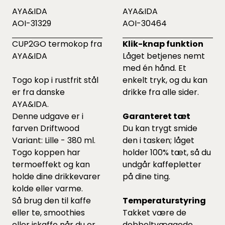
AYA&IDA
AYA&IDA
AOI-31329
AOI-30464
CUP2GO termokop fra
Klik-knap funktion
AYA&IDA
Låget betjenes nemt
med én hånd. Et
Togo kop i rustfrit stål
enkelt tryk, og du kan
er fra danske
drikke fra alle sider.
AYA&IDA.
Denne udgave er i
Garanteret tæt
farven Driftwood
Du kan trygt smide
Variant: Lille - 380 ml.
den i tasken; låget
Togo koppen har
holder 100% tæt, så du
termoeffekt og kan
undgår kaffepletter
holde dine drikkevarer
på dine ting.
kolde eller varme.
Så brug den til kaffe
Temperaturstyring
eller te, smoothies
Takket være de
eller iskaffe når du er
dobbeltvæggede