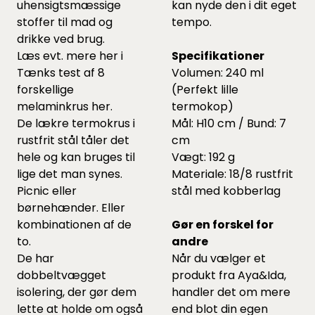
uhensigtsmæssige
kan nyde den i dit eget
stoffer til mad og
tempo.
drikke ved brug.
Læs evt. mere her i
Specifikationer
Tænks test af 8
Volumen: 240 ml
forskellige
(Perfekt lille
melaminkrus
her.
termokop)
De lækre termokrus i
Mål: H10 cm / Bund: 7
rustfrit stål tåler det
cm
hele og kan bruges til
Vægt: 192 g
lige det man synes.
Materiale: 18/8 rustfrit
Picnic eller
stål med kobberlag
børnehænder. Eller
kombinationen af de
Gør en forskel for
to.
andre
De har
Når du vælger et
dobbeltvægget
produkt fra Aya&Ida,
isolering, der gør dem
handler det om mere
lette at holde om også
end blot din egen