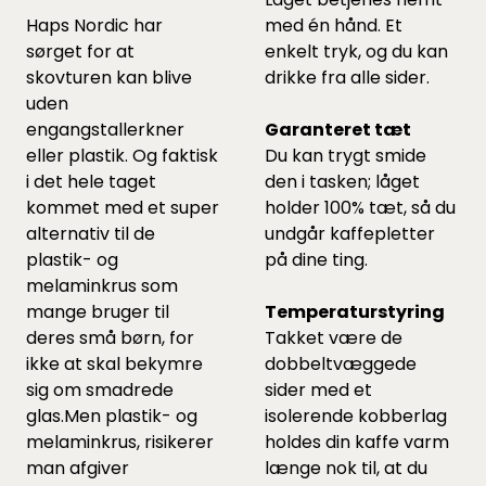
Haps Nordic har
med én hånd. Et
sørget for at
enkelt tryk, og du kan
skovturen kan blive
drikke fra alle sider.
uden
engangstallerkner
Garanteret tæt
eller plastik. Og faktisk
Du kan trygt smide
i det hele taget
den i tasken; låget
kommet med et super
holder 100% tæt, så du
alternativ til de
undgår kaffepletter
plastik- og
på dine ting.
melaminkrus som
mange bruger til
Temperaturstyring
deres små børn, for
Takket være de
ikke at skal bekymre
dobbeltvæggede
sig om smadrede
sider med et
glas.Men plastik- og
isolerende kobberlag
melaminkrus, risikerer
holdes din kaffe varm
man afgiver
længe nok til, at du