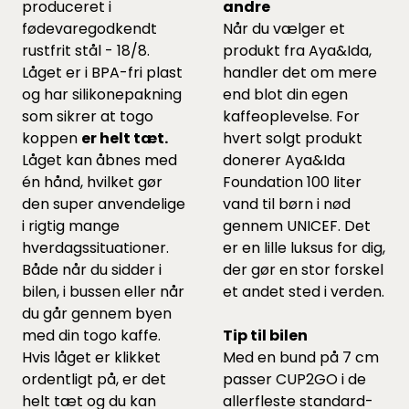
produceret i
andre
fødevaregodkendt
Når du vælger et
rustfrit stål - 18/8.
produkt fra Aya&Ida,
Låget er i BPA-fri plast
handler det om mere
og har silikonepakning
end blot din egen
som sikrer at togo
kaffeoplevelse. For
koppen
er helt tæt.
hvert solgt produkt
Låget kan åbnes med
donerer Aya&Ida
én hånd, hvilket gør
Foundation 100 liter
den super anvendelige
vand til børn i nød
i rigtig mange
gennem UNICEF. Det
hverdagssituationer.
er en lille luksus for dig,
Både når du sidder i
der gør en stor forskel
bilen, i bussen eller når
et andet sted i verden.
du går gennem byen
med din togo kaffe.
Tip til bilen
Hvis låget er klikket
Med en bund på 7 cm
ordentligt på, er det
passer CUP2GO i de
helt tæt og du kan
allerfleste standard-