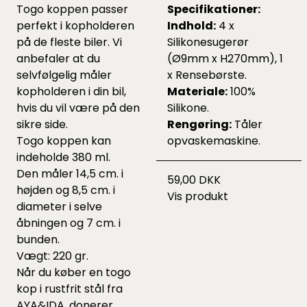
Togo koppen passer
Specifikationer:
perfekt i kopholderen
Indhold:
4 x
på de fleste biler. Vi
Silikonesugerør
anbefaler at du
(Ø9mm x H270mm), 1
selvfølgelig måler
x Rensebørste.
kopholderen i din bil,
Materiale:
100%
hvis du vil være på den
Silikone.
sikre side.
Rengøring:
Tåler
Togo koppen kan
opvaskemaskine.
indeholde 380 ml.
Den måler 14,5 cm. i
59,00 DKK
højden og 8,5 cm. i
Vis produkt
diameter i selve
åbningen og 7 cm. i
bunden.
Vægt: 220 gr.
Når du køber en togo
kop i rustfrit stål fra
AYA&IDA, donerer