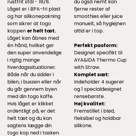
rustfrit stål - 18/8.
du også nemt kan
Låget er i BPA-fri plast
fjerne rester af
og har silikonepakning
smoothies eller juice
som sikrer at togo
manuelt, så hygiejnen
koppen
er helt tæt.
altid er i top.
Låget kan åbnes med
én hånd, hvilket gør
Perfekt pasform:
den super anvendelige
Designet specifikt til
i rigtig mange
AYA&IDA Thermo Cup
hverdagssituationer.
with Straw.
Både når du sidder i
Komplet sæt:
bilen, i bussen eller når
Indeholder 4 sugerør
du går gennem byen
og 1 specialdesignet
med din togo kaffe.
rensebørste.
Hvis låget er klikket
Høj kvalitet:
ordentligt på, er det
Fremstillet i blød,
helt tæt og du kan
fleksibel og holdbar
sagtens lægge din
silikone.
togo kop ned i tasken.