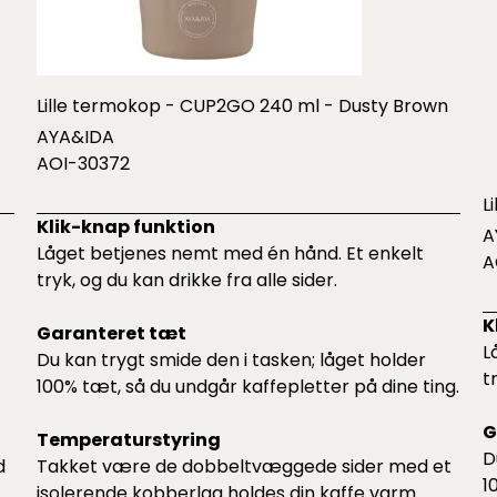
Lille termokop - CUP2GO 240 ml - Dusty Brown
AYA&IDA
AOI-30372
L
Klik-knap funktion
A
Låget betjenes nemt med én hånd. Et enkelt
A
tryk, og du kan drikke fra alle sider.
K
Garanteret tæt
L
Du kan trygt smide den i tasken; låget holder
t
100% tæt, så du undgår kaffepletter på dine ting.
G
Temperaturstyring
D
d
Takket være de dobbeltvæggede sider med et
1
isolerende kobberlag holdes din kaffe varm