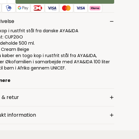
ivelse
op i rustfrit stål fra danske AYA&IDA
nt: CUP2GO
ndeholde 500 ml.
: Cream Beige
 køber en togo kop i rustfrit stål fra AYA&IDA,
er Økofamilien i samarbejde med AYA&IDA 100 liter
il børn i Afrika gennem UNICEF.
mere
 & retur
kt information