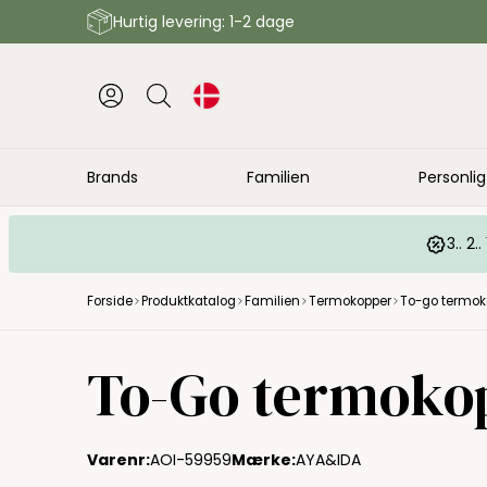
Hurtig levering: 1-2 dage
Brands
Familien
Personlig
3.. 2
Forside
Produktkatalog
Familien
Termokopper
To-go termok
To-Go termokop
Varenr:
AOI-59959
Mærke:
AYA&IDA