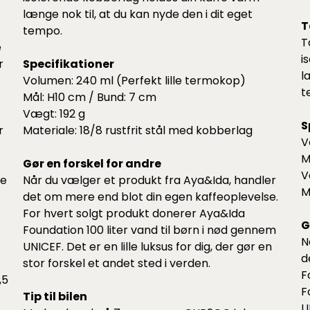
længe nok til, at du kan nyde den i dit eget
T
tempo.
T
e
i
r
Specifikationer
l
Volumen: 240 ml (Perfekt lille termokop)
t
Mål: H10 cm / Bund: 7 cm
Vægt: 192 g
S
r
Materiale: 18/8 rustfrit stål med kobberlag
V
M
Gør en forskel for andre
V
de
Når du vælger et produkt fra Aya&Ida, handler
M
det om mere end blot din egen kaffeoplevelse.
For hvert solgt produkt donerer Aya&Ida
G
Foundation 100 liter vand til børn i nød gennem
N
UNICEF. Det er en lille luksus for dig, der gør en
d
stor forskel et andet sted i verden.
F
,5
F
Tip til bilen
U