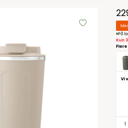
22
Med
På l
Kun 3
Flere
Vi 