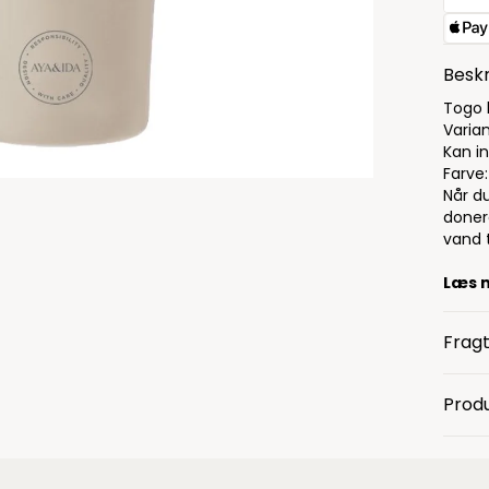
Beskr
Togo k
Varia
Kan i
Farve
Når du
doner
vand t
Læs 
Fragt
Produ