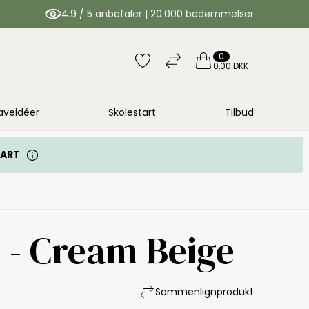
4.9 / 5 anbefaler | 20.000 bedømmelser
0
0,00 DKK
aveidéer
Skolestart
Tilbud
TART
 - Cream Beige
Sammenlign
produkt