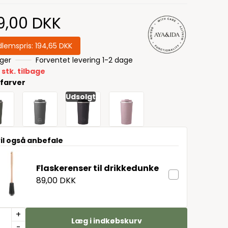
9,00 DKK
lemspris:
194,65 DKK
ager
Forventet levering 1-2 dage
 stk. tilbage
 farver
Udsolgt
vil også anbefale
Flaskerenser til drikkedunke
89,00 DKK
+
Læg i indkøbskurv
-