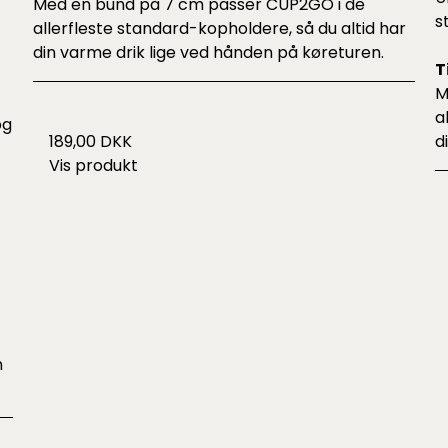
Med en bund på 7 cm passer CUP2GO i de
s
allerfleste standard-kopholdere, så du altid har
din varme drik lige ved hånden på køreturen.
T
M
a
og
d
189,00 DKK
Vis produkt
n