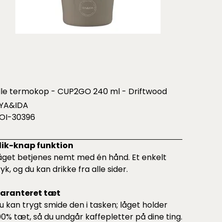
ille termokop - CUP2GO 240 ml - Driftwood
YA&IDA
OI-30396
lik-knap funktion
åget betjenes nemt med én hånd. Et enkelt
ryk, og du kan drikke fra alle sider.
aranteret tæt
u kan trygt smide den i tasken; låget holder
00% tæt, så du undgår kaffepletter på dine ting.