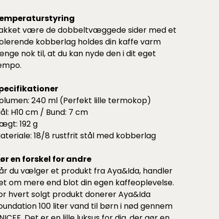
emperaturstyring
akket være de dobbeltvæggede sider med et
solerende kobberlag holdes din kaffe varm
ænge nok til, at du kan nyde den i dit eget
empo.
pecifikationer
olumen: 240 ml (Perfekt lille termokop)
ål: H10 cm / Bund: 7 cm
ægt: 192 g
ateriale: 18/8 rustfrit stål med kobberlag
ør en forskel for andre
år du vælger et produkt fra Aya&Ida, handler
et om mere end blot din egen kaffeoplevelse.
or hvert solgt produkt donerer Aya&Ida
oundation 100 liter vand til børn i nød gennem
NICEF. Det er en lille luksus for dig, der gør en