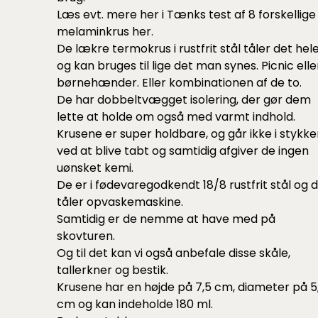
Læs evt. mere her i Tænks test af 8 forskellige
melaminkrus
her.
De lækre termokrus i rustfrit stål tåler det hel
og kan bruges til lige det man synes. Picnic elle
børnehænder. Eller kombinationen af de to.
De har dobbeltvægget isolering, der gør dem
lette at holde om også med varmt indhold.
Krusene er super holdbare, og går ikke i stykke
ved at blive tabt og samtidig afgiver de ingen
uønsket kemi.
De er i fødevaregodkendt 18/8 rustfrit stål og 
tåler opvaskemaskine.
Samtidig er de nemme at have med på
skovturen.
Og til det kan vi også anbefale disse
skåle,
tallerkner
og
bestik.
Krusene har en højde på 7,5 cm, diameter på 5
cm og kan indeholde 180 ml.