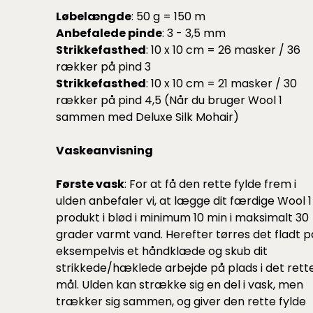
Løbelængde
: 50 g = 150 m
Anbefalede pinde
: 3 - 3,5 mm
Strikkefasthed
: 10 x 10 cm = 26 masker / 36
rækker på pind 3
Strikkefasthed
: 10 x 10 cm = 21 masker / 30
rækker på pind 4,5 (Når du bruger Wool 1
sammen med Deluxe Silk Mohair)
Vaskeanvisning
Første vask
: For at få den rette fylde frem i
ulden anbefaler vi, at lægge dit færdige Wool 1
produkt i blød i minimum 10 min i maksimalt 30
grader varmt vand. Herefter tørres det fladt p
eksempelvis et håndklæde og skub dit
strikkede/hæklede arbejde på plads i det rett
mål. Ulden kan strække sig en del i vask, men
trækker sig sammen, og giver den rette fylde