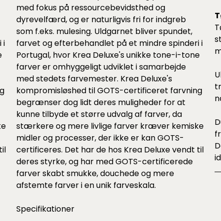
med fokus på ressourcebevidsthed og
T
dyrevelfærd, og er naturligvis fri for indgreb
T
som f.eks. mulesing. Uldgarnet bliver spundet,
s
 i
farvet og efterbehandlet på et mindre spinderi i
m
e
Portugal, hvor Krea Deluxe's unikke tone-i-tone
farver er omhyggeligt udviklet i samarbejde
U
med stedets farvemester. Krea Deluxe's
t
ng
kompromisløshed til GOTS-certificeret farvning
n
begrænser dog lidt deres muligheder for at
kunne tilbyde et større udvalg af farver, da
D
ke
stærkere og mere livlige farver kræver kemiske
f
midler og processer, der ikke er kan GOTS-
D
il
certificeres. Det har de hos Krea Deluxe vendt til
i
deres styrke, og har med GOTS-certificerede
farver skabt smukke, douchede og mere
afstemte farver i en unik farveskala.
Specifikationer