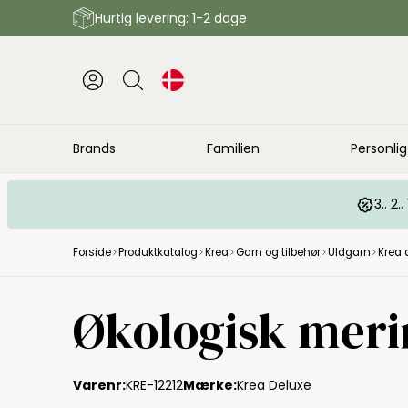
Hurtig levering: 1-2 dage
Brands
Familien
Personlig
3.. 2
Forside
Produktkatalog
Krea
Garn og tilbehør
Uldgarn
Krea 
Økologisk merin
Varenr:
KRE-12212
Mærke:
Krea Deluxe