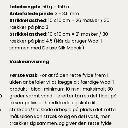
Løbelængde
: 50 g = 150 m
Anbefalede pinde
: 3 - 3,5 mm
Strikkefasthed
: 10 x 10 cm = 26 masker / 36
rækker på pind 3
Strikkefasthed
: 10 x 10 cm = 21 masker / 30
rækker på pind 4,5 (Når du bruger Wool 1
sammen med Deluxe Silk Mohair)
Vaskeanvisning
Første vask
: For at få den rette fylde frem i
ulden anbefaler vi, at lægge dit færdige Wool 1
produkt i blød i minimum 10 min i maksimalt 30
å
grader varmt vand. Herefter tørres det fladt på
eksempelvis et håndklæde og skub dit
e
strikkede/hæklede arbejde på plads i det rette
mål. Ulden kan strække sig en del i vask, men
trækker sig sammen, og giver den rette fylde