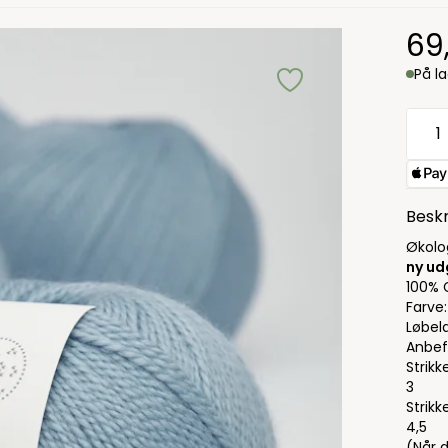
69
På l
Beskr
Økolo
ny u
100% 
Farve:
Løbel
Anbef
Strik
3
Strikk
4,5
(Når 