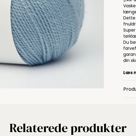
Vaske
længe
Dette 
fnuldr
Super 
tørkl
Du bø
farvef
garan
din s
Læs 
Produ
Relaterede produkter