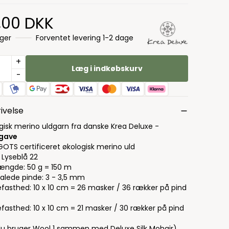
,00 DKK
ager
Forventet levering 1-2 dage
+
Læg i indkøbskurv
-
ivelse
gisk merino uldgarn fra danske Krea Deluxe -
dgave
GOTS certificeret økologisk merino uld
 Lyseblå 22
ængde: 50 g = 150 m
alede pinde: 3 - 3,5 mm
kefasthed: 10 x 10 cm = 26 masker / 36 rækker på pind
efasthed: 10 x 10 cm = 21 masker / 30 rækker på pind
du bruger Wool 1 sammen med Deluxe Silk Mohair)