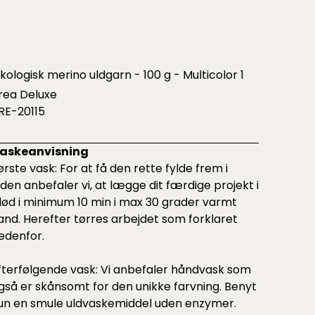
kologisk merino uldgarn - 100 g - Multicolor 1
rea Deluxe
RE-20115
askeanvisning
ørste vask: For at få den rette fylde frem i
lden anbefaler vi, at lægge dit færdige projekt i
lød i minimum 10 min i max 30 grader varmt
and. Herefter tørres arbejdet som forklaret
edenfor.
fterfølgende vask: Vi anbefaler håndvask som
gså er skånsomt for den unikke farvning. Benyt
un en smule uldvaskemiddel uden enzymer.