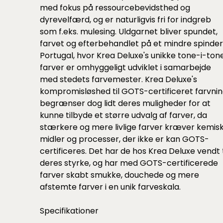
med fokus på ressourcebevidsthed og
dyrevelfærd, og er naturligvis fri for indgreb
som f.eks. mulesing. Uldgarnet bliver spundet,
farvet og efterbehandlet på et mindre spinderi
Portugal, hvor Krea Deluxe's unikke tone-i-ton
farver er omhyggeligt udviklet i samarbejde
med stedets farvemester. Krea Deluxe's
kompromisløshed til GOTS-certificeret farvni
begrænser dog lidt deres muligheder for at
kunne tilbyde et større udvalg af farver, da
stærkere og mere livlige farver kræver kemis
midler og processer, der ikke er kan GOTS-
certificeres. Det har de hos Krea Deluxe vendt t
deres styrke, og har med GOTS-certificerede
farver skabt smukke, douchede og mere
afstemte farver i en unik farveskala.
Specifikationer