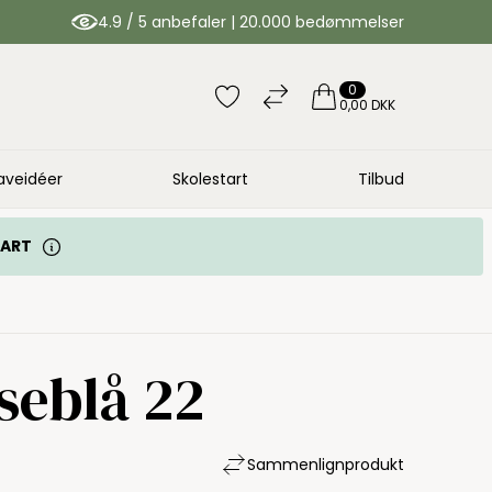
4.9 / 5 anbefaler | 20.000 bedømmelser
0
0,00 DKK
aveidéer
Skolestart
Tilbud
TART
seblå 22
Sammenlign
produkt