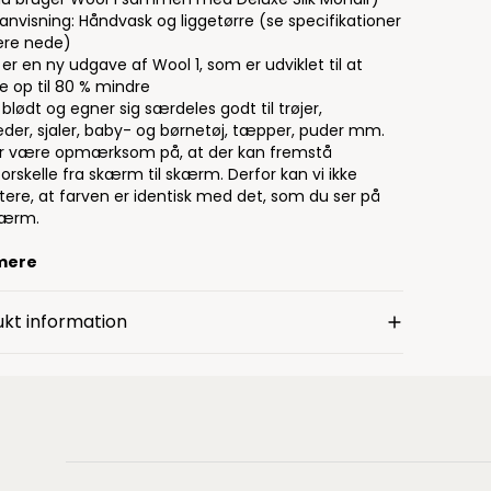
anvisning: Håndvask og liggetørre (se specifikationer
re nede)
er en ny udgave af Wool 1, som er udviklet til at
e op til 80 % mindre
blødt og egner sig særdeles godt til trøjer,
æder, sjaler, baby- og børnetøj, tæpper, puder mm.
r være opmærksom på, at der kan fremstå
orskelle fra skærm til skærm. Derfor kan vi ikke
tere, at farven er identisk med det, som du ser på
kærm.
mere
kt information