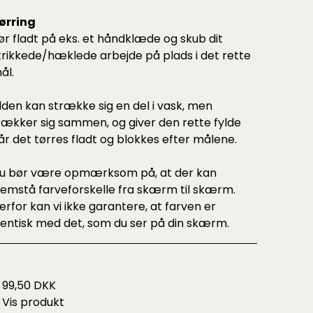
ørring
ør fladt på eks. et håndklæde og skub dit
trikkede/hæklede arbejde på plads i det rette
ål.
lden kan strække sig en del i vask, men
rækker sig sammen, og giver den rette fylde
år det tørres fladt og blokkes efter målene.
u bør være opmærksom på, at der kan
remstå farveforskelle fra skærm til skærm.
erfor kan vi ikke garantere, at farven er
dentisk med det, som du ser på din skærm.
99,50 DKK
Vis produkt