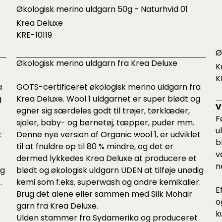
Økologisk merino uldgarn 50g - Naturhvid 01
Krea Deluxe
KRE-10119
Ø
Økologisk merino uldgarn fra Krea Deluxe
K
K
a
GOTS-certificeret økologisk merino uldgarn fra
g
Krea Deluxe. Wool 1 uldgarnet er super blødt og
V
egner sig særdeles godt til trøjer, tørklæder,
F
sjaler, baby- og børnetøj, tæpper, puder mm.
u
t
Denne nye version af Organic wool 1, er udviklet
b
til at fnuldre op til 80 % mindre, og det er
v
dermed lykkedes Krea Deluxe at producere et
n
ig
blødt og økologisk uldgarn UDEN at tilføje unødig
.
kemi som f.eks. superwash og andre kemikalier.
E
Brug det alene eller sammen med Silk Mohair
o
garn fra Krea Deluxe.
k
Ulden stammer fra Sydamerika og produceret