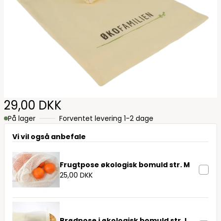
29,00 DKK
På lager
Forventet levering 1-2 dage
Vi vil også anbefale
Frugtpose økologisk bomuld str. M
25,00 DKK
Brødpose i økologisk bomuld str. L