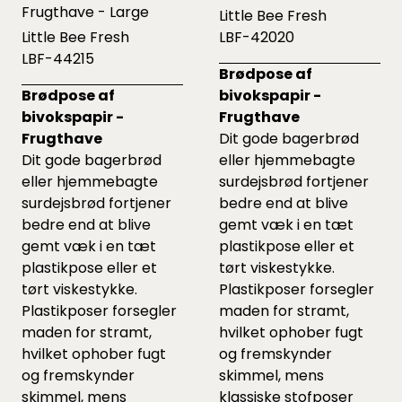
Frugthave - Large
Little Bee Fresh
Little Bee Fresh
LBF-42020
LBF-44215
Brødpose af
Brødpose af
bivokspapir -
bivokspapir -
Frugthave
Frugthave
Dit gode bagerbrød
Dit gode bagerbrød
eller hjemmebagte
eller hjemmebagte
surdejsbrød fortjener
surdejsbrød fortjener
bedre end at blive
bedre end at blive
gemt væk i en tæt
gemt væk i en tæt
plastikpose eller et
plastikpose eller et
tørt viskestykke.
tørt viskestykke.
Plastikposer forsegler
Plastikposer forsegler
maden for stramt,
maden for stramt,
hvilket ophober fugt
hvilket ophober fugt
og fremskynder
og fremskynder
skimmel, mens
skimmel, mens
klassiske stofposer