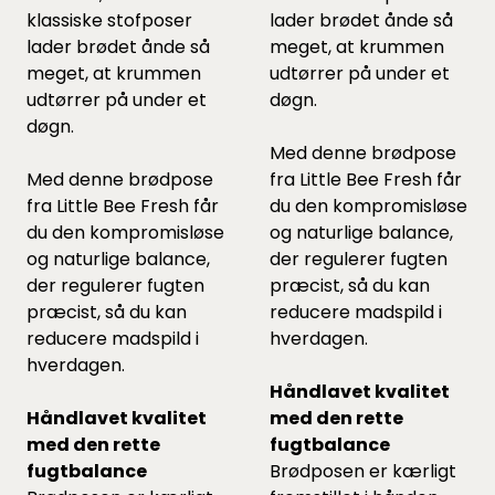
klassiske stofposer
lader brødet ånde så
lader brødet ånde så
meget, at krummen
meget, at krummen
udtørrer på under et
udtørrer på under et
døgn.
døgn.
Med denne brødpose
Med denne brødpose
fra Little Bee Fresh får
fra Little Bee Fresh får
du den kompromisløse
du den kompromisløse
og naturlige balance,
og naturlige balance,
der regulerer fugten
der regulerer fugten
præcist, så du kan
præcist, så du kan
reducere madspild i
reducere madspild i
hverdagen.
hverdagen.
Håndlavet kvalitet
Håndlavet kvalitet
med den rette
med den rette
fugtbalance
fugtbalance
Brødposen er kærligt