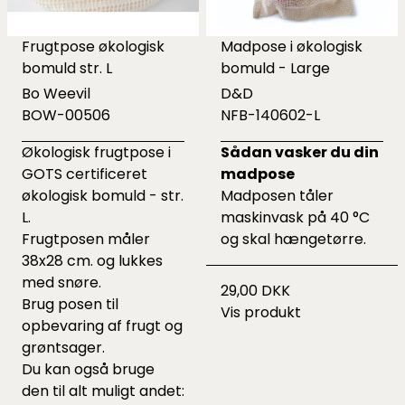
Frugtpose økologisk
Madpose i økologisk
bomuld str. L
bomuld - Large
Bo Weevil
D&D
BOW-00506
NFB-140602-L
Økologisk frugtpose i
Sådan vasker du din
GOTS certificeret
madpose
økologisk bomuld - str.
Madposen tåler
L.
maskinvask på 40 °C
Frugtposen måler
og skal hængetørre.
38x28 cm. og lukkes
med snøre.
29,00 DKK
Brug posen til
Vis produkt
opbevaring af frugt og
grøntsager.
Du kan også bruge
den til alt muligt andet: