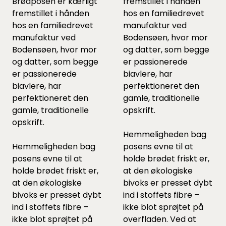
Brødposen er kærligt
fremstillet i hånden
fremstillet i hånden
hos en familiedrevet
hos en familiedrevet
manufaktur ved
manufaktur ved
Bodensøen, hvor mor
Bodensøen, hvor mor
og datter, som begge
og datter, som begge
er passionerede
er passionerede
biavlere, har
biavlere, har
perfektioneret den
perfektioneret den
gamle, traditionelle
gamle, traditionelle
opskrift.
opskrift.
Hemmeligheden bag
Hemmeligheden bag
posens evne til at
posens evne til at
holde brødet friskt er,
holde brødet friskt er,
at den økologiske
at den økologiske
bivoks er presset dybt
bivoks er presset dybt
ind i stoffets fibre –
ind i stoffets fibre –
ikke blot sprøjtet på
ikke blot sprøjtet på
overfladen. Ved at