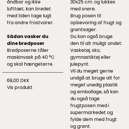
åndbar og ikke
30x25 cm. og lukkes
lufttæt, kan brødet
med snøre.
med tiden tage lugt
Brug posen til
fra andre frostvarer.
opbevaring af frugt og
grøntsager.
Sådan vasker du
Du kan også bruge
dine brødposer
den til alt muligt andet:
Brødposerne tåler
Vasketøj, sko,
maskinvask på 40 °C
gymnastiktøj eller
og skal hængetørre.
julepynt.
Vil du meget gerne
undgå at bruge alt for
69,00 DKK
meget unødig plastik
Vis produkt
og emballage, så kan
du også tage
frugtposen med i
supermarkedet og
fylde dem med frugt
og grønt.