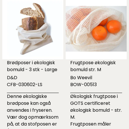
Brødposer i økologisk
Frugtpose økologisk
bomuld - 3 stk - Large
bomuld str. M
D&D
Bo Weevil
CFB-030602-LS
BOW-00513
Denne økologiske
Økologisk frugtpose i
brødpose kan også
GOTS certificeret
anvendes i fryseren.
økologisk bomuld - str.
Vær dog opmærksom
M.
på, at da stofposen er
Frugtposen måler