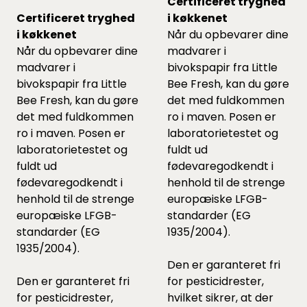
Certificeret tryghed
Certificeret tryghed
i køkkenet
i køkkenet
Når du opbevarer dine
Når du opbevarer dine
madvarer i
madvarer i
bivokspapir fra Little
bivokspapir fra Little
Bee Fresh, kan du gøre
Bee Fresh, kan du gøre
det med fuldkommen
det med fuldkommen
ro i maven. Posen er
ro i maven. Posen er
laboratorietestet og
laboratorietestet og
fuldt ud
fuldt ud
fødevaregodkendt i
fødevaregodkendt i
henhold til de strenge
henhold til de strenge
europæiske LFGB-
europæiske LFGB-
standarder (EG
standarder (EG
1935/2004).
1935/2004).
Den er garanteret fri
Den er garanteret fri
for pesticidrester,
for pesticidrester,
hvilket sikrer, at der