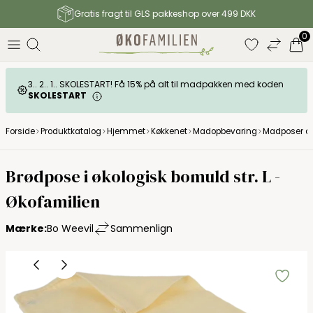
Gratis fragt til GLS pakkeshop over 499 DKK
0
3.. 2.. 1.. SKOLESTART! Få 15% på alt til madpakken med koden
SKOLESTART
Forside
Produktkatalog
Hjemmet
Køkkenet
Madopbevaring
Madposer og
Brødpose i økologisk bomuld str. L -
Økofamilien
Mærke:
Bo Weevil
Sammenlign