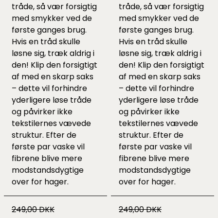
tråde, så vær forsigtig
tråde, så vær forsigtig
med smykker ved de
med smykker ved de
første ganges brug.
første ganges brug.
Hvis en tråd skulle
Hvis en tråd skulle
løsne sig, træk aldrig i
løsne sig, træk aldrig i
den! Klip den forsigtigt
den! Klip den forsigtigt
af med en skarp saks
af med en skarp saks
– dette vil forhindre
– dette vil forhindre
yderligere løse tråde
yderligere løse tråde
og påvirker ikke
og påvirker ikke
tekstilernes vævede
tekstilernes vævede
struktur. Efter de
struktur. Efter de
første par vaske vil
første par vaske vil
fibrene blive mere
fibrene blive mere
modstandsdygtige
modstandsdygtige
over for hager.
over for hager.
249,00 DKK
249,00 DKK