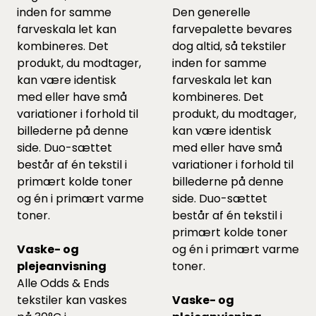
inden for samme
Den generelle
farveskala let kan
farvepalette bevares
kombineres. Det
dog altid, så tekstiler
produkt, du modtager,
inden for samme
kan være identisk
farveskala let kan
med eller have små
kombineres. Det
variationer i forhold til
produkt, du modtager,
billederne på denne
kan være identisk
side. Duo-sættet
med eller have små
består af én tekstil i
variationer i forhold til
primært kolde toner
billederne på denne
og én i primært varme
side. Duo-sættet
toner.
består af én tekstil i
primært kolde toner
Vaske- og
og én i primært varme
plejeanvisning
toner.
Alle Odds & Ends
tekstiler kan vaskes
Vaske- og