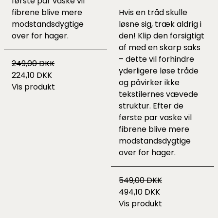
første par vaske vil
fibrene blive mere
Hvis en tråd skulle
modstandsdygtige
løsne sig, træk aldrig i
over for hager.
den! Klip den forsigtigt
af med en skarp saks
– dette vil forhindre
249,00 DKK
yderligere løse tråde
224,10 DKK
og påvirker ikke
Vis produkt
tekstilernes vævede
struktur. Efter de
første par vaske vil
fibrene blive mere
modstandsdygtige
over for hager.
549,00 DKK
494,10 DKK
Vis produkt