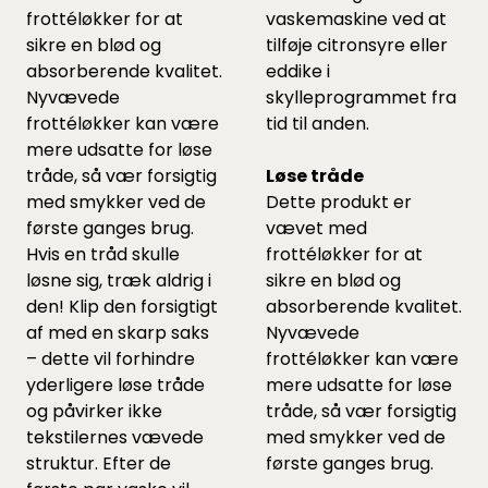
frottéløkker for at
vaskemaskine ved at
sikre en blød og
tilføje citronsyre eller
absorberende kvalitet.
eddike i
Nyvævede
skylleprogrammet fra
frottéløkker kan være
tid til anden.
mere udsatte for løse
tråde, så vær forsigtig
Løse tråde
med smykker ved de
Dette produkt er
første ganges brug.
vævet med
Hvis en tråd skulle
frottéløkker for at
løsne sig, træk aldrig i
sikre en blød og
den! Klip den forsigtigt
absorberende kvalitet.
af med en skarp saks
Nyvævede
– dette vil forhindre
frottéløkker kan være
yderligere løse tråde
mere udsatte for løse
og påvirker ikke
tråde, så vær forsigtig
tekstilernes vævede
med smykker ved de
struktur. Efter de
første ganges brug.