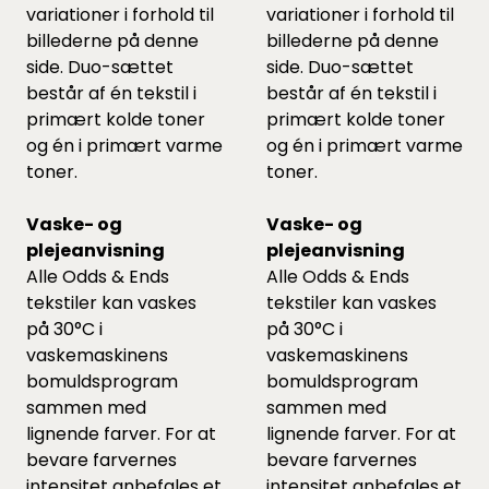
variationer i forhold til
variationer i forhold til
billederne på denne
billederne på denne
side. Duo-sættet
side. Duo-sættet
består af én tekstil i
består af én tekstil i
primært kolde toner
primært kolde toner
og én i primært varme
og én i primært varme
toner.
toner.
Vaske- og
Vaske- og
plejeanvisning
plejeanvisning
Alle Odds & Ends
Alle Odds & Ends
tekstiler kan vaskes
tekstiler kan vaskes
på 30°C i
på 30°C i
vaskemaskinens
vaskemaskinens
bomuldsprogram
bomuldsprogram
sammen med
sammen med
lignende farver. For at
lignende farver. For at
bevare farvernes
bevare farvernes
intensitet anbefales et
intensitet anbefales et