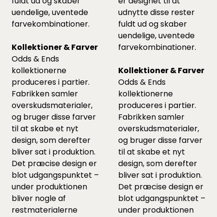
fuldt ud og skaber
er designet til at
uendelige, uventede
udnytte disse rester
farvekombinationer.
fuldt ud og skaber
uendelige, uventede
Kollektioner & Farver
farvekombinationer.
Odds & Ends
kollektionerne
Kollektioner & Farver
produceres i partier.
Odds & Ends
Fabrikken samler
kollektionerne
overskudsmaterialer,
produceres i partier.
og bruger disse farver
Fabrikken samler
til at skabe et nyt
overskudsmaterialer,
design, som derefter
og bruger disse farver
bliver sat i produktion.
til at skabe et nyt
Det præcise design er
design, som derefter
blot udgangspunktet –
bliver sat i produktion.
under produktionen
Det præcise design er
bliver nogle af
blot udgangspunktet –
restmaterialerne
under produktionen