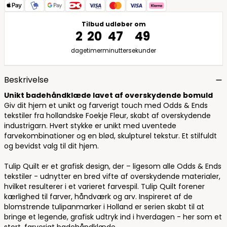
Tilbud udløber om
2
20
47
48
dage
timer
minutter
sekunder
Beskrivelse
Unikt badehåndklæde lavet af overskydende bomuld
Giv dit hjem et unikt og farverigt touch med Odds & Ends
tekstiler fra hollandske Foekje Fleur, skabt af overskydende
industrigarn. Hvert stykke er unikt med uventede
farvekombinationer og en blød, skulpturel tekstur. Et stilfuldt
og bevidst valg til dit hjem.
Tulip Quilt er et grafisk design, der – ligesom alle Odds & Ends
tekstiler - udnytter en bred vifte af overskydende materialer,
hvilket resulterer i et varieret farvespil. Tulip Quilt forener
kærlighed til farver, håndværk og arv. Inspireret af de
blomstrende tulipanmarker i Holland er serien skabt til at
bringe et legende, grafisk udtryk ind i hverdagen - her som et
stort, farverigt badehåndklæde.