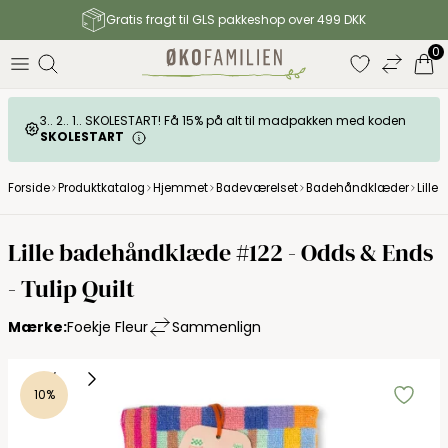
Gratis fragt til GLS pakkeshop over 499 DKK
0
3.. 2.. 1.. SKOLESTART! Få 15% på alt til madpakken med koden
SKOLESTART
Forside
Produktkatalog
Hjemmet
Badeværelset
Badehåndklæder
Lille
Foekje Fleur
Lille badehåndklæde #122 - Odds & Ends
- Tulip Quilt
Mærke:
Foekje Fleur
Sammenlign
10%