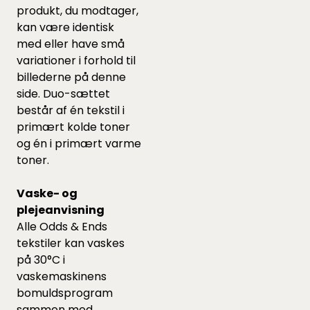
produkt, du modtager,
kan være identisk
med eller have små
variationer i forhold til
billederne på denne
side. Duo-sættet
består af én tekstil i
primært kolde toner
og én i primært varme
toner.
Vaske- og
plejeanvisning
Alle Odds & Ends
tekstiler kan vaskes
på 30°C i
vaskemaskinens
bomuldsprogram
sammen med