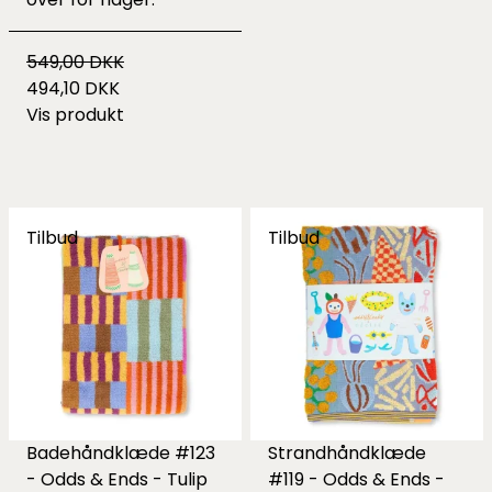
549,00 DKK
494,10 DKK
Vis produkt
Tilbud
Tilbud
Badehåndklæde #123
Strandhåndklæde
- Odds & Ends - Tulip
#119 - Odds & Ends -