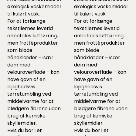
økologisk vaskemiddel
økologisk vaskemiddel
til kulørt vask.
til kulørt vask.
For at forlænge
For at forlænge
tekstilernes levetid
tekstilernes levetid
anbefales lufttørring,
anbefales lufttørring,
men frottéprodukter
men frottéprodukter
som bløde
som bløde
håndklæder – især
håndklæder – især
dem med
dem med
velouroverflade – kan
velouroverflade – kan
have gavn af en
have gavn af en
lejlighedsvis
lejlighedsvis
tørretumbling ved
tørretumbling ved
middelvarme for at
middelvarme for at
blødgøre fibrene uden
blødgøre fibrene uden
brug af kemiske
brug af kemiske
skyllemidler.
skyllemidler.
Hvis du bor i et
Hvis du bor i et