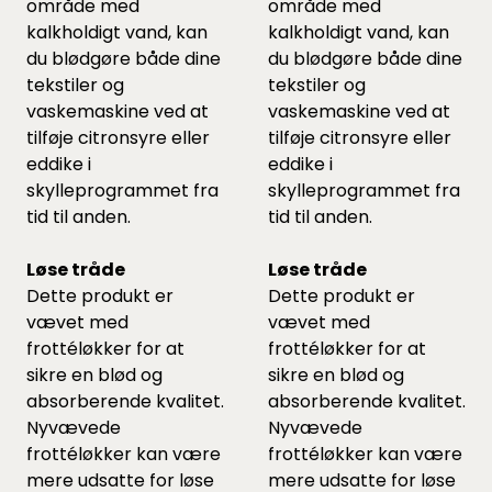
område med
område med
kalkholdigt vand, kan
kalkholdigt vand, kan
du blødgøre både dine
du blødgøre både dine
tekstiler og
tekstiler og
vaskemaskine ved at
vaskemaskine ved at
tilføje citronsyre eller
tilføje citronsyre eller
eddike i
eddike i
skylleprogrammet fra
skylleprogrammet fra
tid til anden.
tid til anden.
Løse tråde
Løse tråde
Dette produkt er
Dette produkt er
vævet med
vævet med
frottéløkker for at
frottéløkker for at
sikre en blød og
sikre en blød og
absorberende kvalitet.
absorberende kvalitet.
Nyvævede
Nyvævede
frottéløkker kan være
frottéløkker kan være
mere udsatte for løse
mere udsatte for løse