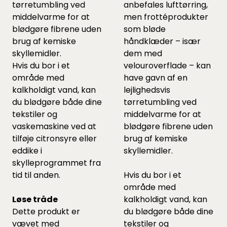
tørretumbling ved
anbefales lufttørring,
middelvarme for at
men frottéprodukter
blødgøre fibrene uden
som bløde
brug af kemiske
håndklæder – især
skyllemidler.
dem med
Hvis du bor i et
velouroverflade – kan
område med
have gavn af en
kalkholdigt vand, kan
lejlighedsvis
du blødgøre både dine
tørretumbling ved
tekstiler og
middelvarme for at
vaskemaskine ved at
blødgøre fibrene uden
tilføje citronsyre eller
brug af kemiske
eddike i
skyllemidler.
skylleprogrammet fra
tid til anden.
Hvis du bor i et
område med
Løse tråde
kalkholdigt vand, kan
Dette produkt er
du blødgøre både dine
vævet med
tekstiler og