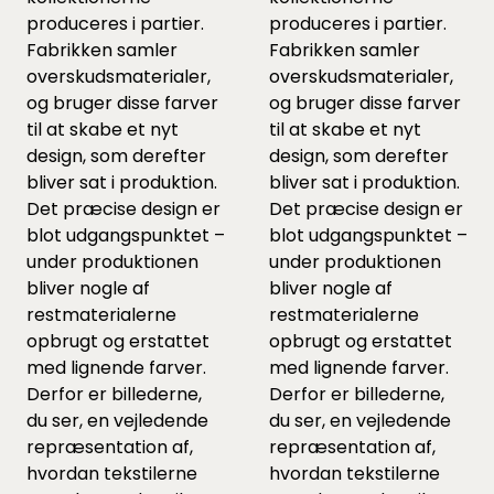
produceres i partier.
produceres i partier.
Fabrikken samler
Fabrikken samler
overskudsmaterialer,
overskudsmaterialer,
og bruger disse farver
og bruger disse farver
til at skabe et nyt
til at skabe et nyt
design, som derefter
design, som derefter
bliver sat i produktion.
bliver sat i produktion.
Det præcise design er
Det præcise design er
blot udgangspunktet –
blot udgangspunktet –
under produktionen
under produktionen
bliver nogle af
bliver nogle af
restmaterialerne
restmaterialerne
opbrugt og erstattet
opbrugt og erstattet
med lignende farver.
med lignende farver.
Derfor er billederne,
Derfor er billederne,
du ser, en vejledende
du ser, en vejledende
repræsentation af,
repræsentation af,
hvordan tekstilerne
hvordan tekstilerne