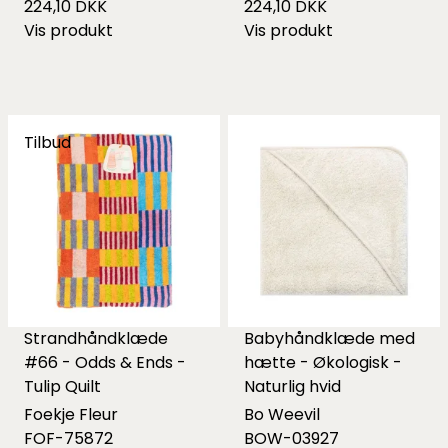
224,10 DKK
224,10 DKK
Vis produkt
Vis produkt
Tilbud
Strandhåndklæde
Babyhåndklæde med
#66 - Odds & Ends -
hætte - Økologisk -
Tulip Quilt
Naturlig hvid
Foekje Fleur
Bo Weevil
FOF-75872
BOW-03927