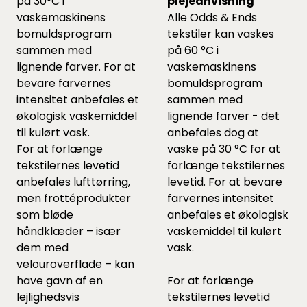
på 30°C i
plejeanvisning
vaskemaskinens
Alle Odds & Ends
bomuldsprogram
tekstiler kan vaskes
sammen med
på 60 °C i
lignende farver. For at
vaskemaskinens
bevare farvernes
bomuldsprogram
intensitet anbefales et
sammen med
økologisk vaskemiddel
lignende farver - det
til kulørt vask.
anbefales dog at
For at forlænge
vaske på 30 °C for at
tekstilernes levetid
forlænge tekstilernes
anbefales lufttørring,
levetid. For at bevare
men frottéprodukter
farvernes intensitet
som bløde
anbefales et økologisk
håndklæder – især
vaskemiddel til kulørt
dem med
vask.
velouroverflade – kan
have gavn af en
For at forlænge
lejlighedsvis
tekstilernes levetid