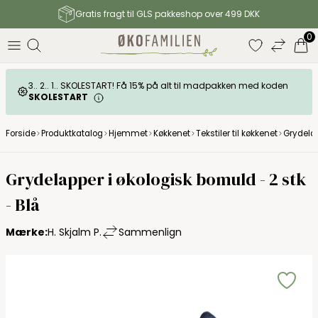
Gratis fragt til GLS pakkeshop over 499 DKK
0
3.. 2.. 1.. SKOLESTART! Få 15% på alt til madpakken med koden
SKOLESTART
Forside
Produktkatalog
Hjemmet
Køkkenet
Tekstiler til køkkenet
Grydelap
H Skjalm P
Grydelapper i økologisk bomuld - 2 stk
- Blå
Mærke:
H. Skjalm P.
Sammenlign