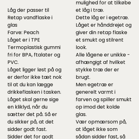
mulighed for at tilkøbe
Låg der passer til
et låg i træ.
Retap vandflaske i
Dette låg er i egetræ.
glas
Låget er hånddrejet og
Farve: Peach
giver din retap flaske
Låget er i TPE
et smukt og stilrent
Termoplastisk gummi
look.
fri for BPA, ftalater og
Alle lågene er unikke -
PVC.
afhængigt af hvilket
Låget ligger løst på og
stykke træ der er
er derfor ikke tæt nok
brugt.
til at du kan lægge
Men egetræ er
drikkeflasken i tasken.
generelt varmt i
Låget skal gerne sige
farven og spiller smukt
en kliklyd, når du
op imod det kolde
sætter det på. Så er
glas.
du sikker på, at det
Vær opmærsom på,
sidder godt fast.
at låget ikke som
Sidder det for godt
sådan sidder fast, så