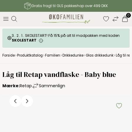
Gratis fragt til GLS pakkeshop over 499 DKK
0
3.. 2.. 1.. SKOLESTART! Få 15% på alt til madpakken med koden
SKOLESTART
Forside
Produktkatalog
Familien
Drikkedunke
Glas drikkedunk
Låg til r
Låg til Retap vandflaske - Baby blue
Mærke:
Retap
Sammenlign