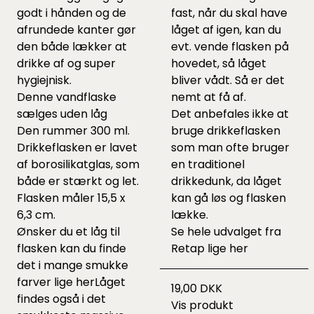
godt i hånden og de
fast, når du skal have
afrundede kanter gør
låget af igen, kan du
den både lækker at
evt. vende flasken på
drikke af og super
hovedet, så låget
hygiejnisk.
bliver vådt. Så er det
Denne vandflaske
nemt at få af.
sælges uden låg
Det anbefales ikke at
Den rummer 300 ml.
bruge drikkeflasken
Drikkeflasken er lavet
som man ofte bruger
af borosilikatglas, som
en traditionel
både er stærkt og let.
drikkedunk, da låget
Flasken måler 15,5 x
kan gå løs og flasken
6,3 cm.
lække.
Ønsker du et låg til
Se hele udvalget fra
flasken kan du finde
Retap lige
her
det i mange smukke
farver lige
her
Låget
19,00 DKK
findes også i det
Vis produkt