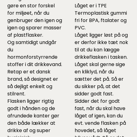
gøre en stor forskel
Låget er i TPE
for miljøet, når du
Termoplastisk gummi
genbruger den igen og
fri for BPA, ftalater og
igen og sparer masser
PVC.
af plastflasker.
Låget ligger løst på og
Og samtidigt undgår
er derfor ikke tæt nok
du
til at du kan lægge
hormonforstyrrende
drikkeflasken i tasken.
stoffer i dit drikkevand.
Låget skal gerne sige
Retap er et dansk
en kliklyd, når du
brand, så designet er
sætter det på. Så er
så dejligt enkelt og
du sikker på, at det
stilrent.
sidder godt fast.
Flasken ligger rigtig
Sidder det for godt
godt i hånden og de
fast, når du skal have
afrundede kanter gør
låget af igen, kan du
den både lækker at
evt. vende flasken på
drikke af og super
hovedet, så låget