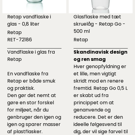
Retap vandflaske i
Glasflaske med tæt
glas - 0,8 liter
skruelåg - Retap Go -
500 ml
Retap
RET-72186
Retap
Vandflaske i glas fra
Skandinavisk design
Retap
og ren smag
Hver genopfyldning er
En vandflaske fra
et lille, men vigtigt
Retap er både smuk
skridt mod en renere
og praktisk.
fremtid. Retap Go 0,5 L
Den gør det nemt at
er skabt ud fra
gøre en stor forskel
princippet om at
for miljøet, når du
genanvende og
genbruger den igen og
reducere. Det er den
igen og sparer masser
ideelle følgesvend til
af plastflasker.
dig, der vil sige farvel til