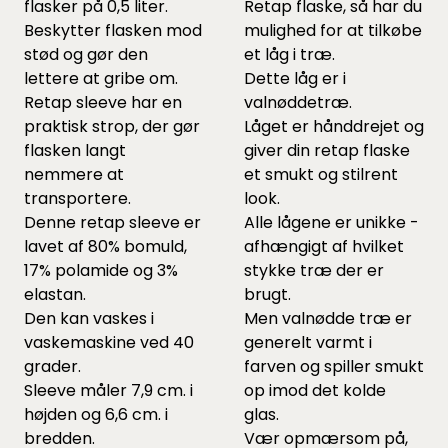
flasker på 0,5 liter.
Retap flaske, så har du
Beskytter flasken mod
mulighed for at tilkøbe
stød og gør den
et låg i træ.
lettere at gribe om.
Dette låg er i
Retap sleeve har en
valnøddetræ.
praktisk strop, der gør
Låget er hånddrejet og
flasken langt
giver din retap flaske
nemmere at
et smukt og stilrent
transportere.
look.
Denne retap sleeve er
Alle lågene er unikke -
lavet af 80% bomuld,
afhængigt af hvilket
17% polamide og 3%
stykke træ der er
elastan.
brugt.
Den kan vaskes i
Men valnødde træ er
vaskemaskine ved 40
generelt varmt i
grader.
farven og spiller smukt
Sleeve måler 7,9 cm. i
op imod det kolde
højden og 6,6 cm. i
glas.
bredden.
Vær opmærsom på,