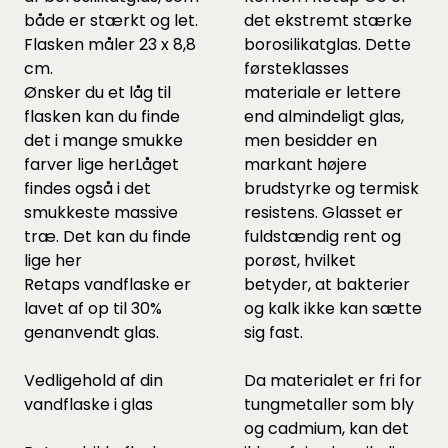
både er stærkt og let.
det ekstremt stærke
Flasken måler 23 x 8,8
borosilikatglas. Dette
cm.
førsteklasses
Ønsker du et låg til
materiale er lettere
flasken kan du finde
end almindeligt glas,
det i mange smukke
men besidder en
farver lige
her
Låget
markant højere
findes også i det
brudstyrke og termisk
smukkeste massive
resistens. Glasset er
træ. Det kan du finde
fuldstændig rent og
lige
her
porøst, hvilket
Retaps vandflaske er
betyder, at bakterier
lavet af op til 30%
og kalk ikke kan sætte
genanvendt glas.
sig fast.
Vedligehold af din
Da materialet er fri for
vandflaske i glas
tungmetaller som bly
og cadmium, kan det