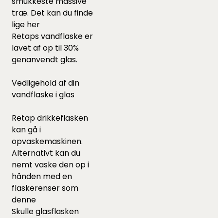
smukkeste massive
træ. Det kan du finde
lige
her
Retaps vandflaske er
lavet af op til 30%
genanvendt glas.
Vedligehold af din
vandflaske i glas
Retap drikkeflasken
kan gå i
opvaskemaskinen.
Alternativt kan du
nemt vaske den op i
hånden med en
flaskerenser som
denne
Skulle glasflasken