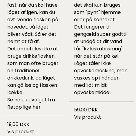
fast, når du skal have
det skal kun bruges
låget af igen, kan du
som "pynt" hjemme
evt. vende flasken på
eller på kontoret.
hovedet, så låget
Det fungerer til
bliver vådt. Så er det
gengæld super godttil
nemt at få af.
at undgå at dit vand
Det anbefales ikke at
får "køleskabssmag"
bruge drikkeflasken
når det står på køl.
som man ofte bruger
Låget tåler ikke
en traditionel
opvaskemaskine, men
drikkedunk, da låget
vaskes op i hånden
kan gå løs og flasken
med lidt mildt
lække.
opvaskemiddel.
Se hele udvalget fra
Retap lige
her
59,00 DKK
Vis produkt
19,00 DKK
Vis produkt