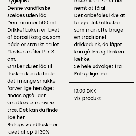
hygiejnisk.
bliver vådt. Så er det
Denne vandflaske
nemt at få af.
sælges uden låg
Det anbefales ikke at
Den rummer 500 ml.
bruge drikkeflasken
Drikkeflasken er lavet
som man ofte bruger
af borosilikatglas, som
en traditionel
både er stærkt og let.
drikkedunk, da låget
Flasken måler 19 x 8
kan gå løs og flasken
cm.
lække.
Ønsker du et låg til
Se hele udvalget fra
flasken kan du finde
Retap lige
her
det i mange smukke
farver lige
her
Låget
19,00 DKK
findes også i det
Vis produkt
smukkeste massive
træ. Det kan du finde
lige
her
Retaps vandflaske er
lavet af op til 30%