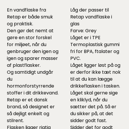
En vandflaske fra
Låg der passer til
Retap er både smuk
Retap vandflaske i
og praktisk.
glas
Den gør det nemt at
Farve: Grey
gøre en stor forskel
Låget er i TPE
for miljøet, når du
Termoplastisk gummi
genbruger den igen og
fri for BPA, ftalater og
igen og sparer masser
PVC.
af plastflasker.
Låget ligger løst på og
Og samtidigt undgår
er derfor ikke tæt nok
du
til at du kan lægge
hormonforstyrrende
drikkeflasken i tasken.
stoffer i dit drikkevand.
Låget skal gerne sige
Retap er et dansk
en kliklyd, når du
brand, så designet er
sætter det på. Så er
så dejligt enkelt og
du sikker på, at det
stilrent.
sidder godt fast.
Flasken ligger rigtig
Sidder det for godt