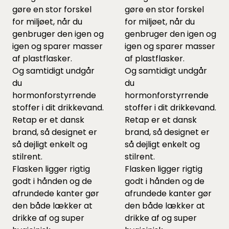
gøre en stor forskel
gøre en stor forskel
for miljøet, når du
for miljøet, når du
genbruger den igen og
genbruger den igen og
igen og sparer masser
igen og sparer masser
af plastflasker.
af plastflasker.
Og samtidigt undgår
Og samtidigt undgår
du
du
hormonforstyrrende
hormonforstyrrende
stoffer i dit drikkevand.
stoffer i dit drikkevand.
Retap er et dansk
Retap er et dansk
brand, så designet er
brand, så designet er
så dejligt enkelt og
så dejligt enkelt og
stilrent.
stilrent.
Flasken ligger rigtig
Flasken ligger rigtig
godt i hånden og de
godt i hånden og de
afrundede kanter gør
afrundede kanter gør
den både lækker at
den både lækker at
drikke af og super
drikke af og super