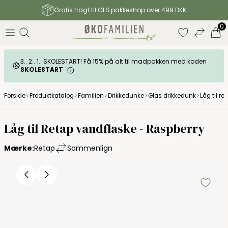
Gratis fragt til GLS pakkeshop over 499 DKK
0
3.. 2.. 1.. SKOLESTART! Få 15% på alt til madpakken med koden
SKOLESTART
Forside
Produktkatalog
Familien
Drikkedunke
Glas drikkedunk
Låg til r
Låg til Retap vandflaske - Raspberry
Mærke:
Retap
Sammenlign