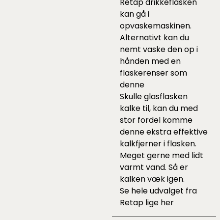
Retap drikkeflasken
kan gå i
opvaskemaskinen.
Alternativt kan du
nemt vaske den op i
hånden med en
flaskerenser som
denne
Skulle glasflasken
kalke til, kan du med
stor fordel komme
denne
ekstra effektive
kalkfjerner i flasken.
Meget gerne med lidt
varmt vand. Så er
kalken væk igen.
Se hele udvalget fra
Retap lige
her