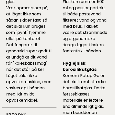
glas.
Flasken rummer 500
Vær opmærsom på,
ml og passer perfekt
at låget ikke som
til både postevand,
sådan sidder fast, så
filtreret vand og vand
det skal kun bruges
med brus. Takket
som "pynt" hjemme
være det strømlinede
eller på kontoret.
og ergonomiske
Det fungerer til
design ligger flasken
gengæld super godt til
fantastisk i hånden.
at undgå at dit vand
får "køleskabssmag"
Hygiejnisk
når det står på køl.
borosilikatglas
Låget tåler ikke
Kernen i Retap Go er
opvaskemaskine, men
det ekstremt stærke
vaskes op i hånden
borosilikatglas. Dette
med lidt mildt
førsteklasses
opvaskemiddel.
materiale er lettere
end almindeligt glas,
men besidder en
59,00 DKK