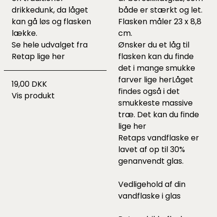
drikkedunk, da låget
både er stærkt og let.
kan gå løs og flasken
Flasken måler 23 x 8,8
lække.
cm.
Se hele udvalget fra
Ønsker du et låg til
Retap lige
her
flasken kan du finde
det i mange smukke
farver lige
her
Låget
19,00 DKK
findes også i det
Vis produkt
smukkeste massive
træ. Det kan du finde
lige
her
Retaps vandflaske er
lavet af op til 30%
genanvendt glas.
Vedligehold af din
vandflaske i glas