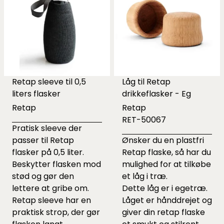
Retap sleeve til 0,5
Låg til Retap
liters flasker
drikkeflasker - Eg
Retap
Retap
RET-50067
Pratisk sleeve der
passer til Retap
Ønsker du en plastfri
flasker på 0,5 liter.
Retap flaske, så har du
Beskytter flasken mod
mulighed for at tilkøbe
stød og gør den
et låg i træ.
lettere at gribe om.
Dette låg er i egetræ.
Retap sleeve har en
Låget er hånddrejet og
praktisk strop, der gør
giver din retap flaske