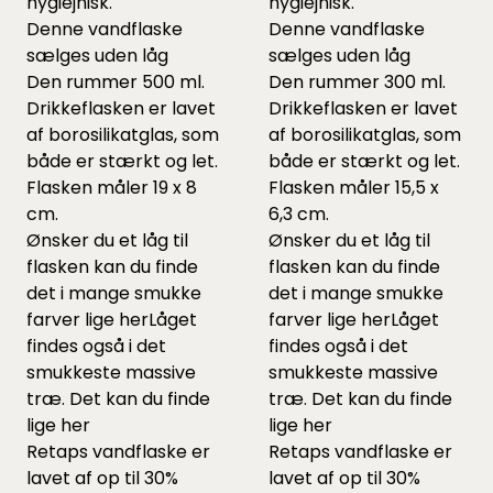
hygiejnisk.
hygiejnisk.
Denne vandflaske
Denne vandflaske
sælges uden låg
sælges uden låg
Den rummer 500 ml.
Den rummer 300 ml.
Drikkeflasken er lavet
Drikkeflasken er lavet
af borosilikatglas, som
af borosilikatglas, som
både er stærkt og let.
både er stærkt og let.
Flasken måler 19 x 8
Flasken måler 15,5 x
cm.
6,3 cm.
Ønsker du et låg til
Ønsker du et låg til
flasken kan du finde
flasken kan du finde
det i mange smukke
det i mange smukke
farver lige
her
Låget
farver lige
her
Låget
findes også i det
findes også i det
smukkeste massive
smukkeste massive
træ. Det kan du finde
træ. Det kan du finde
lige
her
lige
her
Retaps vandflaske er
Retaps vandflaske er
lavet af op til 30%
lavet af op til 30%