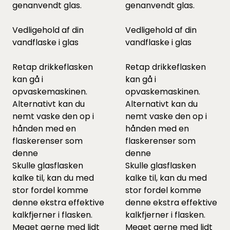
genanvendt glas.
genanvendt glas.
Vedligehold af din
Vedligehold af din
vandflaske i glas
vandflaske i glas
Retap drikkeflasken
Retap drikkeflasken
kan gå i
kan gå i
opvaskemaskinen.
opvaskemaskinen.
Alternativt kan du
Alternativt kan du
nemt vaske den op i
nemt vaske den op i
hånden med en
hånden med en
flaskerenser som
flaskerenser som
denne
denne
Skulle glasflasken
Skulle glasflasken
kalke til, kan du med
kalke til, kan du med
stor fordel komme
stor fordel komme
denne
ekstra effektive
denne
ekstra effektive
kalkfjerner i flasken.
kalkfjerner i flasken.
Meget gerne med lidt
Meget gerne med lidt