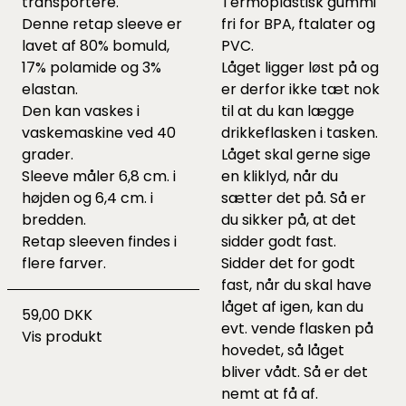
transportere.
Termoplastisk gummi
Denne retap sleeve er
fri for BPA, ftalater og
lavet af 80% bomuld,
PVC.
17% polamide og 3%
Låget ligger løst på og
elastan.
er derfor ikke tæt nok
Den kan vaskes i
til at du kan lægge
vaskemaskine ved 40
drikkeflasken i tasken.
grader.
Låget skal gerne sige
Sleeve måler 6,8 cm. i
en kliklyd, når du
højden og 6,4 cm. i
sætter det på. Så er
bredden.
du sikker på, at det
Retap sleeven findes i
sidder godt fast.
flere farver.
Sidder det for godt
fast, når du skal have
låget af igen, kan du
59,00 DKK
evt. vende flasken på
Vis produkt
hovedet, så låget
bliver vådt. Så er det
nemt at få af.