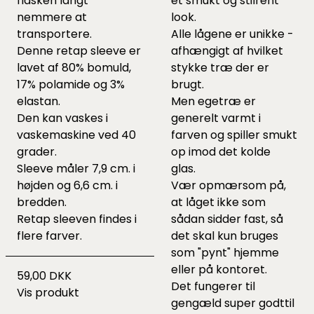
flasken langt
et smukt og stilrent
nemmere at
look.
transportere.
Alle lågene er unikke -
Denne retap sleeve er
afhængigt af hvilket
lavet af 80% bomuld,
stykke træ der er
17% polamide og 3%
brugt.
elastan.
Men egetræ er
Den kan vaskes i
generelt varmt i
vaskemaskine ved 40
farven og spiller smukt
grader.
op imod det kolde
Sleeve måler 7,9 cm. i
glas.
højden og 6,6 cm. i
Vær opmærsom på,
bredden.
at låget ikke som
Retap sleeven findes i
sådan sidder fast, så
flere farver.
det skal kun bruges
som "pynt" hjemme
eller på kontoret.
59,00 DKK
Det fungerer til
Vis produkt
gengæld super godttil