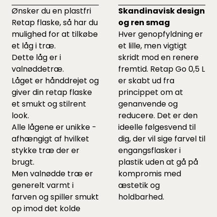
Ønsker du en plastfri
Skandinavisk design
Retap flaske, så har du
og ren smag
mulighed for at tilkøbe
Hver genopfyldning er
et låg i træ.
et lille, men vigtigt
Dette låg er i
skridt mod en renere
valnøddetræ.
fremtid. Retap Go 0,5 L
Låget er hånddrejet og
er skabt ud fra
giver din retap flaske
princippet om at
et smukt og stilrent
genanvende og
look.
reducere. Det er den
Alle lågene er unikke -
ideelle følgesvend til
afhængigt af hvilket
dig, der vil sige farvel til
stykke træ der er
engangsflasker i
brugt.
plastik uden at gå på
Men valnødde træ er
kompromis med
generelt varmt i
æstetik og
farven og spiller smukt
holdbarhed.
op imod det kolde