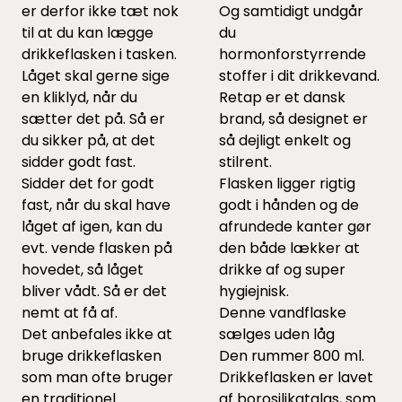
er derfor ikke tæt nok
Og samtidigt undgår
til at du kan lægge
du
drikkeflasken i tasken.
hormonforstyrrende
Låget skal gerne sige
stoffer i dit drikkevand.
en kliklyd, når du
Retap er et dansk
sætter det på. Så er
brand, så designet er
du sikker på, at det
så dejligt enkelt og
sidder godt fast.
stilrent.
Sidder det for godt
Flasken ligger rigtig
fast, når du skal have
godt i hånden og de
låget af igen, kan du
afrundede kanter gør
evt. vende flasken på
den både lækker at
hovedet, så låget
drikke af og super
bliver vådt. Så er det
hygiejnisk.
nemt at få af.
Denne vandflaske
Det anbefales ikke at
sælges uden låg
bruge drikkeflasken
Den rummer 800 ml.
som man ofte bruger
Drikkeflasken er lavet
en traditionel
af borosilikatglas, som