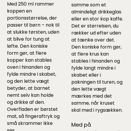
Med 250 ml rammer
samme som et
koppen en
almindeligt drikkeglas
portionsstørrelse, der
eller en stor kop kaffe.
passer til børn – nok til
Det er størrelsen, du
at slukke tørsten, uden
rækker ud efter uden
at blive for tung at
at tænke over det.
løfte. Den koniske
Den koniske form gør,
form gør, at flere
at flere krus kan
kopper kan stables
stables i hinanden og
oven i hinanden og
fylde langt mindre i
fylde mindre i skabet,
skabet eller i
og den lette vægt
pakningen til turen, og
betyder, at barnet
den lette vægt
nemt selv kan holde
mærkes med det
og drikke af den.
samme, når kruset
Overfladen er børstet
skal med i rygsækken.
mat, så fingeraftryk og
små skrammer ikke
Med på
ses.