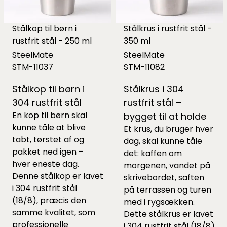
Stålkop til børn i
Stålkrus i rustfrit stål -
rustfrit stål - 250 ml
350 ml
SteelMate
SteelMate
STM-11037
STM-11082
Stålkop til børn i
Stålkrus i 304
304 rustfrit stål
rustfrit stål –
En kop til børn skal
bygget til at holde
kunne tåle at blive
Et krus, du bruger hver
tabt, tørstet af og
dag, skal kunne tåle
pakket ned igen –
det: kaffen om
hver eneste dag.
morgenen, vandet på
Denne stålkop er lavet
skrivebordet, saften
i 304 rustfrit stål
på terrassen og turen
(18/8), præcis den
med i rygsækken.
samme kvalitet, som
Dette stålkrus er lavet
professionelle
i 304 rustfrit stål (18/8)