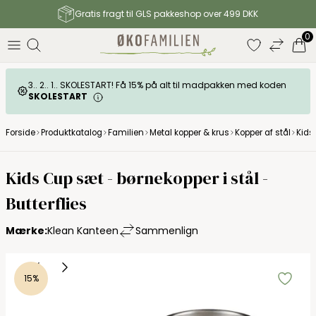
Gratis fragt til GLS pakkeshop over 499 DKK
0
3.. 2.. 1.. SKOLESTART! Få 15% på alt til madpakken med koden
SKOLESTART
Forside
Produktkatalog
Familien
Metal kopper & krus
Kopper af stål
Kids 
Klean Kanteen
Kids Cup sæt - børnekopper i stål -
Butterflies
Mærke:
Klean Kanteen
Sammenlign
15%