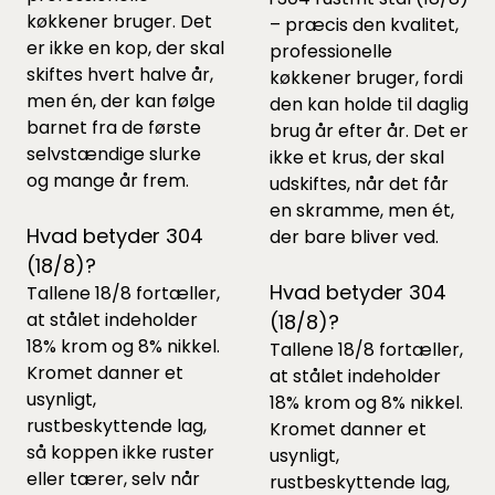
køkkener bruger. Det
– præcis den kvalitet,
er ikke en kop, der skal
professionelle
skiftes hvert halve år,
køkkener bruger, fordi
men én, der kan følge
den kan holde til daglig
barnet fra de første
brug år efter år. Det er
selvstændige slurke
ikke et krus, der skal
og mange år frem.
udskiftes, når det får
en skramme, men ét,
Hvad betyder 304
der bare bliver ved.
(18/8)?
Hvad betyder 304
Tallene 18/8 fortæller,
at stålet indeholder
(18/8)?
18% krom og 8% nikkel.
Tallene 18/8 fortæller,
Kromet danner et
at stålet indeholder
usynligt,
18% krom og 8% nikkel.
rustbeskyttende lag,
Kromet danner et
så koppen ikke ruster
usynligt,
eller tærer, selv når
rustbeskyttende lag,