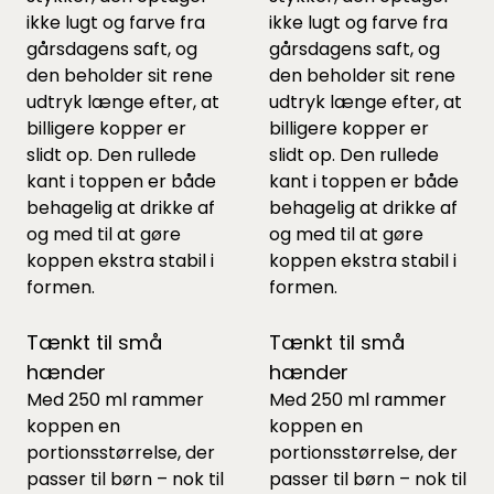
ikke lugt og farve fra
ikke lugt og farve fra
gårsdagens saft, og
gårsdagens saft, og
den beholder sit rene
den beholder sit rene
udtryk længe efter, at
udtryk længe efter, at
billigere kopper er
billigere kopper er
slidt op. Den rullede
slidt op. Den rullede
kant i toppen er både
kant i toppen er både
behagelig at drikke af
behagelig at drikke af
og med til at gøre
og med til at gøre
koppen ekstra stabil i
koppen ekstra stabil i
formen.
formen.
Tænkt til små
Tænkt til små
hænder
hænder
Med 250 ml rammer
Med 250 ml rammer
koppen en
koppen en
portionsstørrelse, der
portionsstørrelse, der
passer til børn – nok til
passer til børn – nok til