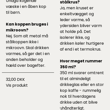
Undgå kogende
stålkrus?
væske i en åben kop
Ja, men kruset er
til børn.
enkeltvægget og
leder varme, så
Kan koppen bruges i
ydersiden bliver varm
mikroovn?
at holde på. Det
Nej. Som alt metal må
isolerer ikke, og
stålkoppen ikke i
drikken køler hurtigere
mikroovn. Skal drikken
af end i et termokrus.
varmes, så gør det i en
anden beholder og
Hvor meget rummer
hæld over bagefter.
350 ml?
350 ml svarer omtrent
til et almindeligt
32,00 DKK
drikkeglas eller en stor
Vis produkt
kop kaffe - rummelig
nok til hverdagens
drikke uden at blive
uhåndterligt.