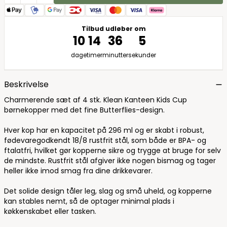
Tilbud udløber om
10
14
36
4
dage
timer
minutter
sekunder
Beskrivelse
Charmerende sæt af 4 stk. Klean Kanteen Kids Cup
børnekopper med det fine Butterflies-design.
Hver kop har en kapacitet på 296 ml og er skabt i robust,
fødevaregodkendt 18/8 rustfrit stål, som både er BPA- og
ftalatfri, hvilket gør kopperne sikre og trygge at bruge for selv
de mindste. Rustfrit stål afgiver ikke nogen bismag og tager
heller ikke imod smag fra dine drikkevarer.
Det solide design tåler leg, slag og små uheld, og kopperne
kan stables nemt, så de optager minimal plads i
køkkenskabet eller tasken.