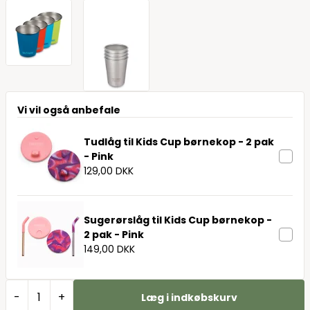
Vi vil også anbefale
Tudlåg til Kids Cup børnekop - 2 pak
- Pink
129,00 DKK
Sugerørslåg til Kids Cup børnekop -
2 pak - Pink
149,00 DKK
-
+
Læg i indkøbskurv