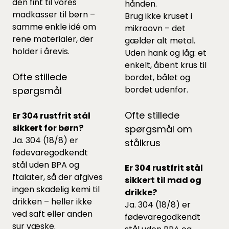
den fint til vores
hånden.
madkasser til børn
–
Brug ikke kruset i
samme enkle idé om
mikroovn – det
rene materialer, der
gælder alt metal.
holder i årevis.
Uden hank og låg: et
enkelt, åbent krus til
Ofte stillede
bordet, bålet og
bordet udenfor.
spørgsmål
Ofte stillede
Er 304 rustfrit stål
sikkert for børn?
spørgsmål om
Ja. 304 (18/8) er
stålkrus
fødevaregodkendt
stål uden BPA og
Er 304 rustfrit stål
ftalater, så der afgives
sikkert til mad og
ingen skadelig kemi til
drikke?
drikken – heller ikke
Ja. 304 (18/8) er
ved saft eller anden
fødevaregodkendt
sur væske.