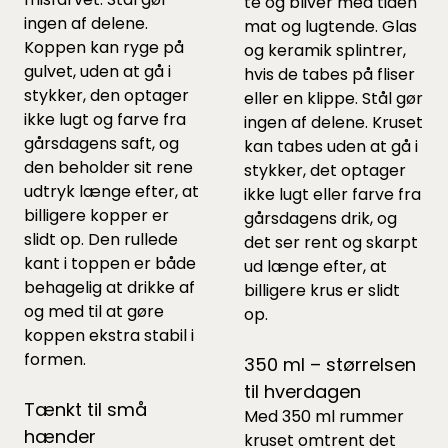
te og bliver med tiden
ingen af delene.
mat og lugtende. Glas
Koppen kan ryge på
og keramik splintrer,
gulvet, uden at gå i
hvis de tabes på fliser
stykker, den optager
eller en klippe. Stål gør
ikke lugt og farve fra
ingen af delene. Kruset
gårsdagens saft, og
kan tabes uden at gå i
den beholder sit rene
stykker, det optager
udtryk længe efter, at
ikke lugt eller farve fra
billigere kopper er
gårsdagens drik, og
slidt op. Den rullede
det ser rent og skarpt
kant i toppen er både
ud længe efter, at
behagelig at drikke af
billigere krus er slidt
og med til at gøre
op.
koppen ekstra stabil i
formen.
350 ml – størrelsen
til hverdagen
Tænkt til små
Med 350 ml rummer
hænder
kruset omtrent det