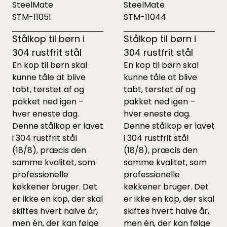
SteelMate
SteelMate
STM-11051
STM-11044
Stålkop til børn i
Stålkop til børn i
304 rustfrit stål
304 rustfrit stål
En kop til børn skal
En kop til børn skal
kunne tåle at blive
kunne tåle at blive
tabt, tørstet af og
tabt, tørstet af og
pakket ned igen –
pakket ned igen –
hver eneste dag.
hver eneste dag.
Denne stålkop er lavet
Denne stålkop er lavet
i 304 rustfrit stål
i 304 rustfrit stål
(18/8), præcis den
(18/8), præcis den
samme kvalitet, som
samme kvalitet, som
professionelle
professionelle
køkkener bruger. Det
køkkener bruger. Det
er ikke en kop, der skal
er ikke en kop, der skal
skiftes hvert halve år,
skiftes hvert halve år,
men én, der kan følge
men én, der kan følge