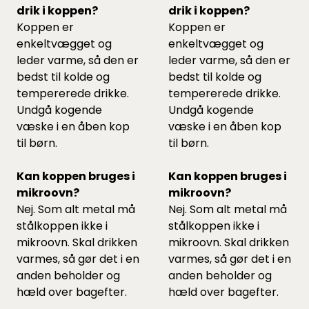
drik i koppen?
drik i koppen?
Koppen er
Koppen er
enkeltvægget og
enkeltvægget og
leder varme, så den er
leder varme, så den er
bedst til kolde og
bedst til kolde og
tempererede drikke.
tempererede drikke.
Undgå kogende
Undgå kogende
væske i en åben kop
væske i en åben kop
til børn.
til børn.
Kan koppen bruges i
Kan koppen bruges i
mikroovn?
mikroovn?
Nej. Som alt metal må
Nej. Som alt metal må
stålkoppen ikke i
stålkoppen ikke i
mikroovn. Skal drikken
mikroovn. Skal drikken
varmes, så gør det i en
varmes, så gør det i en
anden beholder og
anden beholder og
hæld over bagefter.
hæld over bagefter.