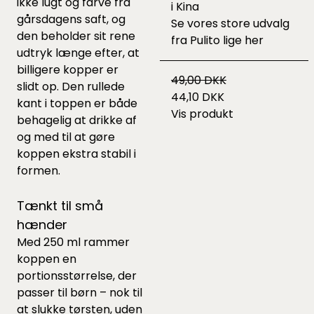
ikke lugt og farve fra
i Kina
gårsdagens saft, og
Se vores store udvalg
den beholder sit rene
fra Pulito lige
her
udtryk længe efter, at
billigere kopper er
49,00 DKK
slidt op. Den rullede
44,10 DKK
kant i toppen er både
Vis produkt
behagelig at drikke af
og med til at gøre
koppen ekstra stabil i
formen.
Tænkt til små
hænder
Med 250 ml rammer
koppen en
portionsstørrelse, der
passer til børn – nok til
at slukke tørsten, uden