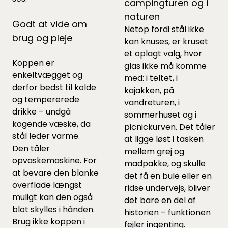
campingturen og i
naturen
Godt at vide om
Netop fordi stål ikke
brug og pleje
kan knuses, er kruset
et oplagt valg, hvor
Koppen er
glas ikke må komme
enkeltvægget og
med: i teltet, i
derfor bedst til kolde
kajakken, på
og tempererede
vandreturen, i
drikke – undgå
sommerhuset og i
kogende væske, da
picnickurven. Det tåler
stål leder varme.
at ligge løst i tasken
Den tåler
mellem grej og
opvaskemaskine. For
madpakke, og skulle
at bevare den blanke
det få en bule eller en
overflade længst
ridse undervejs, bliver
muligt kan den også
det bare en del af
blot skylles i hånden.
historien – funktionen
Brug ikke koppen i
fejler ingenting.