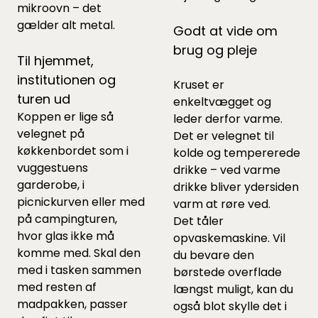
mikroovn – det
gælder alt metal.
Godt at vide om
brug og pleje
Til hjemmet,
institutionen og
Kruset er
turen ud
enkeltvægget og
Koppen er lige så
leder derfor varme.
velegnet på
Det er velegnet til
køkkenbordet som i
kolde og tempererede
vuggestuens
drikke – ved varme
garderobe, i
drikke bliver ydersiden
picnickurven eller med
varm at røre ved.
på campingturen,
Det tåler
hvor glas ikke må
opvaskemaskine. Vil
komme med. Skal den
du bevare den
med i tasken sammen
børstede overflade
med resten af
længst muligt, kan du
madpakken, passer
også blot skylle det i