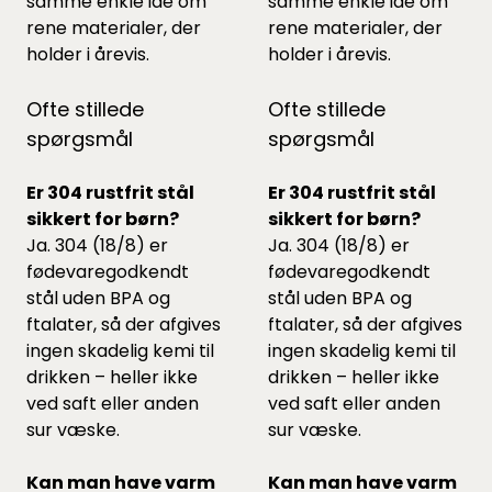
samme enkle idé om
samme enkle idé om
rene materialer, der
rene materialer, der
holder i årevis.
holder i årevis.
Ofte stillede
Ofte stillede
spørgsmål
spørgsmål
Er 304 rustfrit stål
Er 304 rustfrit stål
sikkert for børn?
sikkert for børn?
Ja. 304 (18/8) er
Ja. 304 (18/8) er
fødevaregodkendt
fødevaregodkendt
stål uden BPA og
stål uden BPA og
ftalater, så der afgives
ftalater, så der afgives
ingen skadelig kemi til
ingen skadelig kemi til
drikken – heller ikke
drikken – heller ikke
ved saft eller anden
ved saft eller anden
sur væske.
sur væske.
Kan man have varm
Kan man have varm