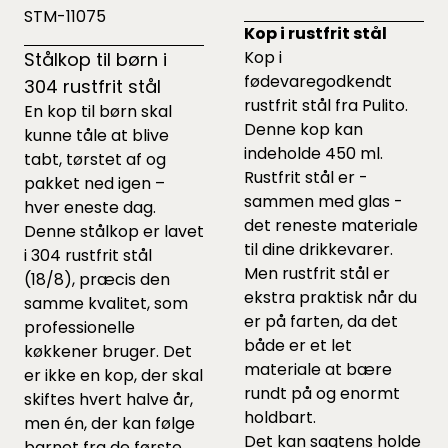
STM-11075
Kop i rustfrit stål
Kop i
Stålkop til børn i
fødevaregodkendt
304 rustfrit stål
rustfrit stål fra Pulito.
En kop til børn skal
Denne kop kan
kunne tåle at blive
indeholde 450 ml.
tabt, tørstet af og
Rustfrit stål er -
pakket ned igen –
sammen med glas -
hver eneste dag.
det reneste materiale
Denne stålkop er lavet
til dine drikkevarer.
i 304 rustfrit stål
Men rustfrit stål er
(18/8), præcis den
ekstra praktisk når du
samme kvalitet, som
er på farten, da det
professionelle
både er et let
køkkener bruger. Det
materiale at bære
er ikke en kop, der skal
rundt på og enormt
skiftes hvert halve år,
holdbart.
men én, der kan følge
Det kan sagtens holde
barnet fra de første