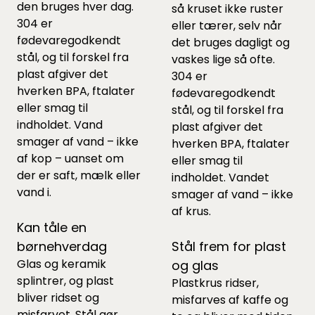
den bruges hver dag.
så kruset ikke ruster
304 er
eller tærer, selv når
fødevaregodkendt
det bruges dagligt og
stål, og til forskel fra
vaskes lige så ofte.
plast afgiver det
304 er
hverken BPA, ftalater
fødevaregodkendt
eller smag til
stål, og til forskel fra
indholdet. Vand
plast afgiver det
smager af vand – ikke
hverken BPA, ftalater
af kop – uanset om
eller smag til
der er saft, mælk eller
indholdet. Vandet
vand i.
smager af vand – ikke
af krus.
Kan tåle en
børnehverdag
Stål frem for plast
Glas og keramik
og glas
splintrer, og plast
Plastkrus ridser,
bliver ridset og
misfarves af kaffe og
misfarvet. Stål gør