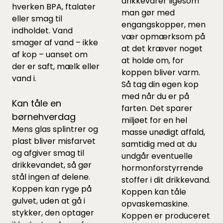
drikkevarer ligesom
hverken BPA, ftalater
man gør med
eller smag til
engangskopper, men
indholdet. Vand
vær opmærksom på
smager af vand – ikke
at det kræver noget
af kop – uanset om
at holde om, for
der er saft, mælk eller
koppen bliver varm.
vand i.
Så tag din egen kop
med når du er på
Kan tåle en
farten. Det sparer
børnehverdag
miljøet for en hel
Mens glas splintrer og
masse unødigt affald,
plast bliver misfarvet
samtidig med at du
og afgiver smag til
undgår eventuelle
drikkevandet, så gør
hormonforstyrrende
stål ingen af delene.
stoffer i dit drikkevand.
Koppen kan ryge på
Koppen kan tåle
gulvet, uden at gå i
opvaskemaskine.
stykker, den optager
Koppen er produceret