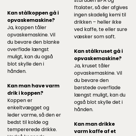
stål uden BPA og
ftalater, så der afgives
Kan stålkoppen gå i
ingen skadelig kemi til
opvaskemaskine?
drikken – heller ikke
Ja, koppen tåler
ved kaffe, te eller sure
opvaskemaskine. Vil
væsker som saft.
du bevare den blanke
overflade længst
Kan stålkruset gå i
muligt, kan du også
opvaskemaskine?
blot skylle den i
Ja, kruset tåler
hånden.
opvaskemaskine. Vil
du bevare den
Kan man have varm
børstede overflade
drik i koppen?
længst muligt, kan du
Koppen er
også blot skylle det i
enkeltvægget og
hånden.
leder varme, så den er
bedst til kolde og
Kan man drikke
tempererede drikke.
varm kaffe af et