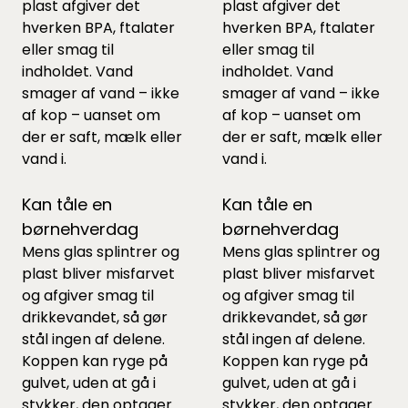
plast afgiver det
plast afgiver det
hverken BPA, ftalater
hverken BPA, ftalater
eller smag til
eller smag til
indholdet. Vand
indholdet. Vand
smager af vand – ikke
smager af vand – ikke
af kop – uanset om
af kop – uanset om
der er saft, mælk eller
der er saft, mælk eller
vand i.
vand i.
Kan tåle en
Kan tåle en
børnehverdag
børnehverdag
Mens glas splintrer og
Mens glas splintrer og
plast bliver misfarvet
plast bliver misfarvet
og afgiver smag til
og afgiver smag til
drikkevandet, så gør
drikkevandet, så gør
stål ingen af delene.
stål ingen af delene.
Koppen kan ryge på
Koppen kan ryge på
gulvet, uden at gå i
gulvet, uden at gå i
stykker, den optager
stykker, den optager