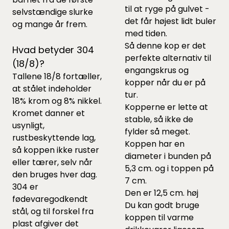
til at ryge på gulvet -
selvstændige slurke
det får højest lidt buler
og mange år frem.
med tiden.
Så denne kop er det
Hvad betyder 304
perfekte alternativ til
(18/8)?
engangskrus og
Tallene 18/8 fortæller,
kopper når du er på
at stålet indeholder
tur.
18% krom og 8% nikkel.
Kopperne er lette at
Kromet danner et
stable, så ikke de
usynligt,
fylder så meget.
rustbeskyttende lag,
Koppen har en
så koppen ikke ruster
diameter i bunden på
eller tærer, selv når
5,3 cm. og i toppen på
den bruges hver dag.
7 cm.
304 er
Den er 12,5 cm. høj
fødevaregodkendt
Du kan godt bruge
stål, og til forskel fra
koppen til varme
plast afgiver det