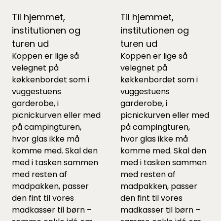
Til hjemmet,
Til hjemmet,
institutionen og
institutionen og
turen ud
turen ud
Koppen er lige så
Koppen er lige så
velegnet på
velegnet på
køkkenbordet som i
køkkenbordet som i
vuggestuens
vuggestuens
garderobe, i
garderobe, i
picnickurven eller med
picnickurven eller med
på campingturen,
på campingturen,
hvor glas ikke må
hvor glas ikke må
komme med. Skal den
komme med. Skal den
med i tasken sammen
med i tasken sammen
med resten af
med resten af
madpakken, passer
madpakken, passer
den fint til vores
den fint til vores
madkasser til børn
–
madkasser til børn
–