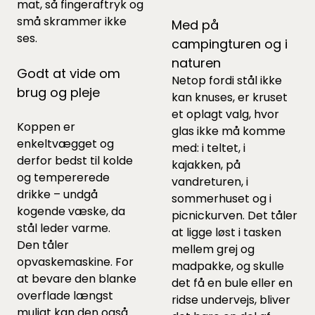
mat, så fingeraftryk og
små skrammer ikke
Med på
ses.
campingturen og i
naturen
Godt at vide om
Netop fordi stål ikke
brug og pleje
kan knuses, er kruset
et oplagt valg, hvor
Koppen er
glas ikke må komme
enkeltvægget og
med: i teltet, i
derfor bedst til kolde
kajakken, på
og tempererede
vandreturen, i
drikke – undgå
sommerhuset og i
kogende væske, da
picnickurven. Det tåler
stål leder varme.
at ligge løst i tasken
Den tåler
mellem grej og
opvaskemaskine. For
madpakke, og skulle
at bevare den blanke
det få en bule eller en
overflade længst
ridse undervejs, bliver
muligt kan den også