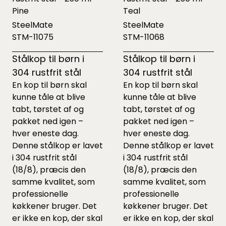
Pine
Teal
SteelMate
SteelMate
STM-11075
STM-11068
Stålkop til børn i
Stålkop til børn i
304 rustfrit stål
304 rustfrit stål
En kop til børn skal
En kop til børn skal
kunne tåle at blive
kunne tåle at blive
tabt, tørstet af og
tabt, tørstet af og
pakket ned igen –
pakket ned igen –
hver eneste dag.
hver eneste dag.
Denne stålkop er lavet
Denne stålkop er lavet
i 304 rustfrit stål
i 304 rustfrit stål
(18/8), præcis den
(18/8), præcis den
samme kvalitet, som
samme kvalitet, som
professionelle
professionelle
køkkener bruger. Det
køkkener bruger. Det
er ikke en kop, der skal
er ikke en kop, der skal