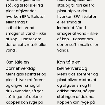
stål, og til forskel fra
stål, og til forskel fra
plast afgiver det
plast afgiver det
hverken BPA, ftalater
hverken BPA, ftalater
eller smag til
eller smag til
indholdet. Vand
indholdet. Vand
smager af vand – ikke
smager af vand – ikke
af kop – uanset om
af kop – uanset om
der er saft, mælk eller
der er saft, mælk eller
vand i.
vand i.
Kan tåle en
Kan tåle en
børnehverdag
børnehverdag
Mens glas splintrer og
Mens glas splintrer og
plast bliver misfarvet
plast bliver misfarvet
og afgiver smag til
og afgiver smag til
drikkevandet, så gør
drikkevandet, så gør
stål ingen af delene.
stål ingen af delene.
Koppen kan ryge på
Koppen kan ryge på