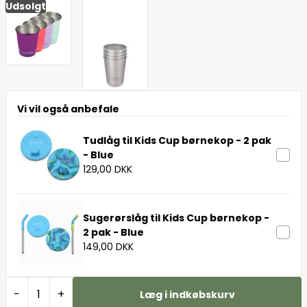
Udsolgt
Vi vil også anbefale
Tudlåg til Kids Cup børnekop - 2 pak
- Blue
129,00 DKK
Sugerørslåg til Kids Cup børnekop -
2 pak - Blue
149,00 DKK
-
+
Læg i indkøbskurv