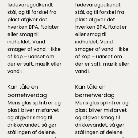
fødevaregodkendt
fødevaregodkendt
stål, og til forskel fra
stål, og til forskel fra
plast afgiver det
plast afgiver det
hverken BPA, ftalater
hverken BPA, ftalater
eller smag til
eller smag til
indholdet. Vand
indholdet. Vand
smager af vand – ikke
smager af vand – ikke
af kop – uanset om
af kop – uanset om
der er saft, mælk eller
der er saft, mælk eller
vand i.
vand i.
Kan tåle en
Kan tåle en
børnehverdag
børnehverdag
Mens glas splintrer og
Mens glas splintrer og
plast bliver misfarvet
plast bliver misfarvet
og afgiver smag til
og afgiver smag til
drikkevandet, så gør
drikkevandet, så gør
stål ingen af delene.
stål ingen af delene.