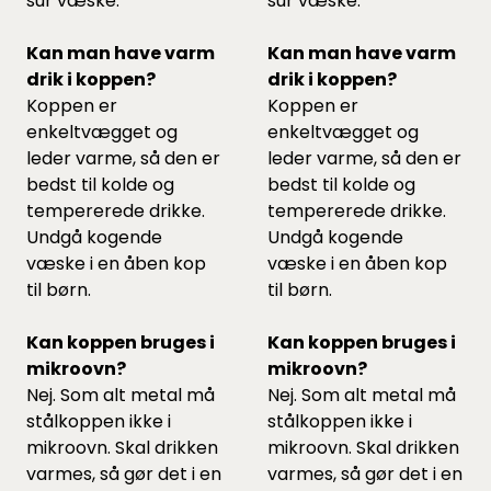
sur væske.
sur væske.
Kan man have varm
Kan man have varm
drik i koppen?
drik i koppen?
Koppen er
Koppen er
enkeltvægget og
enkeltvægget og
leder varme, så den er
leder varme, så den er
bedst til kolde og
bedst til kolde og
tempererede drikke.
tempererede drikke.
Undgå kogende
Undgå kogende
væske i en åben kop
væske i en åben kop
til børn.
til børn.
Kan koppen bruges i
Kan koppen bruges i
mikroovn?
mikroovn?
Nej. Som alt metal må
Nej. Som alt metal må
stålkoppen ikke i
stålkoppen ikke i
mikroovn. Skal drikken
mikroovn. Skal drikken
varmes, så gør det i en
varmes, så gør det i en