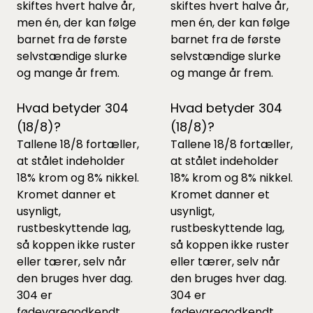
skiftes hvert halve år,
skiftes hvert halve år,
men én, der kan følge
men én, der kan følge
barnet fra de første
barnet fra de første
selvstændige slurke
selvstændige slurke
og mange år frem.
og mange år frem.
Hvad betyder 304
Hvad betyder 304
(18/8)?
(18/8)?
Tallene 18/8 fortæller,
Tallene 18/8 fortæller,
at stålet indeholder
at stålet indeholder
18% krom og 8% nikkel.
18% krom og 8% nikkel.
Kromet danner et
Kromet danner et
usynligt,
usynligt,
rustbeskyttende lag,
rustbeskyttende lag,
så koppen ikke ruster
så koppen ikke ruster
eller tærer, selv når
eller tærer, selv når
den bruges hver dag.
den bruges hver dag.
304 er
304 er
fødevaregodkendt
fødevaregodkendt