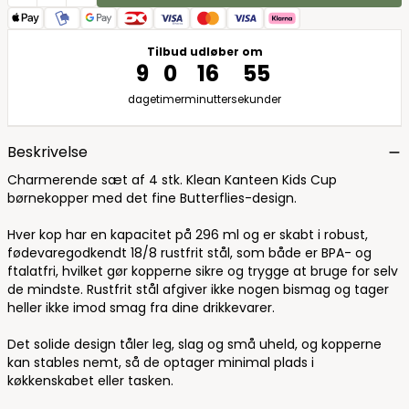
Tilbud udløber om
9
0
16
54
dage
timer
minutter
sekunder
Beskrivelse
Charmerende sæt af 4 stk. Klean Kanteen Kids Cup
børnekopper med det fine Butterflies-design.
Hver kop har en kapacitet på 296 ml og er skabt i robust,
fødevaregodkendt 18/8 rustfrit stål, som både er BPA- og
ftalatfri, hvilket gør kopperne sikre og trygge at bruge for selv
de mindste. Rustfrit stål afgiver ikke nogen bismag og tager
heller ikke imod smag fra dine drikkevarer.
Det solide design tåler leg, slag og små uheld, og kopperne
kan stables nemt, så de optager minimal plads i
køkkenskabet eller tasken.