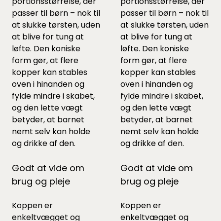
portionsstørrelse, der
portionsstørrelse, der
passer til børn – nok til
passer til børn – nok til
at slukke tørsten, uden
at slukke tørsten, uden
at blive for tung at
at blive for tung at
løfte. Den koniske
løfte. Den koniske
form gør, at flere
form gør, at flere
kopper kan stables
kopper kan stables
oven i hinanden og
oven i hinanden og
fylde mindre i skabet,
fylde mindre i skabet,
og den lette vægt
og den lette vægt
betyder, at barnet
betyder, at barnet
nemt selv kan holde
nemt selv kan holde
og drikke af den.
og drikke af den.
Godt at vide om
Godt at vide om
brug og pleje
brug og pleje
Koppen er
Koppen er
enkeltvægget og
enkeltvægget og