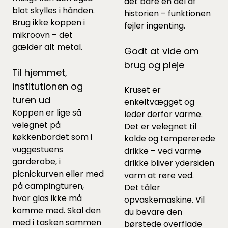
det bare en del af
blot skylles i hånden.
historien – funktionen
Brug ikke koppen i
fejler ingenting.
mikroovn – det
gælder alt metal.
Godt at vide om
brug og pleje
Til hjemmet,
institutionen og
Kruset er
turen ud
enkeltvægget og
Koppen er lige så
leder derfor varme.
velegnet på
Det er velegnet til
køkkenbordet som i
kolde og tempererede
vuggestuens
drikke – ved varme
garderobe, i
drikke bliver ydersiden
picnickurven eller med
varm at røre ved.
på campingturen,
Det tåler
hvor glas ikke må
opvaskemaskine. Vil
komme med. Skal den
du bevare den
med i tasken sammen
børstede overflade