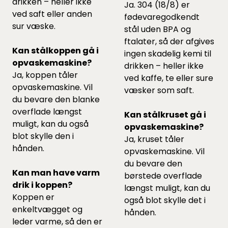
drikken – heller ikke
Ja. 304 (18/8) er
ved saft eller anden
fødevaregodkendt
sur væske.
stål uden BPA og
ftalater, så der afgives
Kan stålkoppen gå i
ingen skadelig kemi til
opvaskemaskine?
drikken – heller ikke
Ja, koppen tåler
ved kaffe, te eller sure
opvaskemaskine. Vil
væsker som saft.
du bevare den blanke
overflade længst
Kan stålkruset gå i
muligt, kan du også
opvaskemaskine?
blot skylle den i
Ja, kruset tåler
hånden.
opvaskemaskine. Vil
du bevare den
Kan man have varm
børstede overflade
drik i koppen?
længst muligt, kan du
Koppen er
også blot skylle det i
enkeltvægget og
hånden.
leder varme, så den er