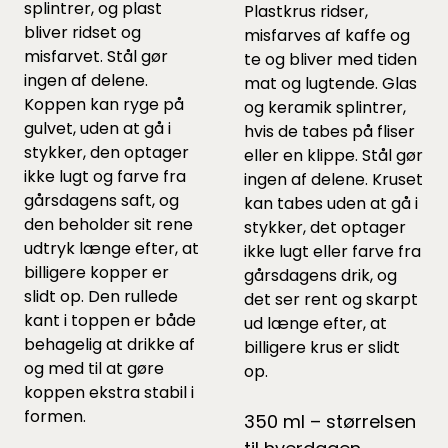
splintrer, og plast
Plastkrus ridser,
bliver ridset og
misfarves af kaffe og
misfarvet. Stål gør
te og bliver med tiden
ingen af delene.
mat og lugtende. Glas
Koppen kan ryge på
og keramik splintrer,
gulvet, uden at gå i
hvis de tabes på fliser
stykker, den optager
eller en klippe. Stål gør
ikke lugt og farve fra
ingen af delene. Kruset
gårsdagens saft, og
kan tabes uden at gå i
den beholder sit rene
stykker, det optager
udtryk længe efter, at
ikke lugt eller farve fra
billigere kopper er
gårsdagens drik, og
slidt op. Den rullede
det ser rent og skarpt
kant i toppen er både
ud længe efter, at
behagelig at drikke af
billigere krus er slidt
og med til at gøre
op.
koppen ekstra stabil i
formen.
350 ml – størrelsen