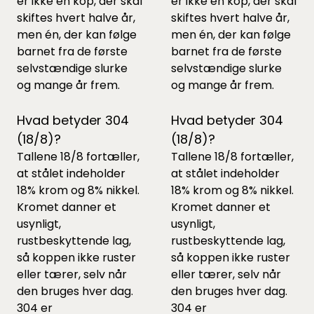
er ikke en kop, der skal
er ikke en kop, der skal
skiftes hvert halve år,
skiftes hvert halve år,
men én, der kan følge
men én, der kan følge
barnet fra de første
barnet fra de første
selvstændige slurke
selvstændige slurke
og mange år frem.
og mange år frem.
Hvad betyder 304
Hvad betyder 304
(18/8)?
(18/8)?
Tallene 18/8 fortæller,
Tallene 18/8 fortæller,
at stålet indeholder
at stålet indeholder
18% krom og 8% nikkel.
18% krom og 8% nikkel.
Kromet danner et
Kromet danner et
usynligt,
usynligt,
rustbeskyttende lag,
rustbeskyttende lag,
så koppen ikke ruster
så koppen ikke ruster
eller tærer, selv når
eller tærer, selv når
den bruges hver dag.
den bruges hver dag.
304 er
304 er