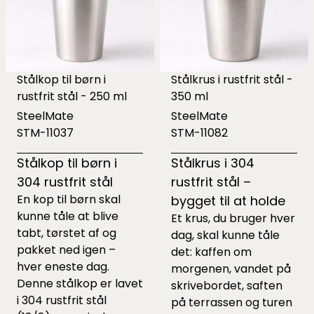
Stålkop til børn i
Stålkrus i rustfrit stål -
rustfrit stål - 250 ml
350 ml
SteelMate
SteelMate
STM-11037
STM-11082
Stålkop til børn i
Stålkrus i 304
304 rustfrit stål
rustfrit stål –
En kop til børn skal
bygget til at holde
kunne tåle at blive
Et krus, du bruger hver
tabt, tørstet af og
dag, skal kunne tåle
pakket ned igen –
det: kaffen om
hver eneste dag.
morgenen, vandet på
Denne stålkop er lavet
skrivebordet, saften
i 304 rustfrit stål
på terrassen og turen