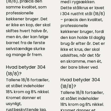
(18/8), præcis den
med i rygsækken.
samme kvalitet, som
Dette stålkrus er lavet
professionelle
i 304 rustfrit stål (18/8)
køkkener bruger. Det
– præcis den kvalitet,
er ikke en kop, der skal
professionelle
skiftes hvert halve år,
køkkener bruger, fordi
men én, der kan følge
den kan holde til daglig
barnet fra de første
brug år efter år. Det er
selvstændige slurke
ikke et krus, der skal
og mange år frem.
udskiftes, når det får
en skramme, men ét,
Hvad betyder 304
der bare bliver ved.
(18/8)?
Hvad betyder 304
Tallene 18/8 fortæller,
at stålet indeholder
(18/8)?
18% krom og 8% nikkel.
Tallene 18/8 fortæller,
Kromet danner et
at stålet indeholder
usynligt,
18% krom og 8% nikkel.
rustbeskyttende lag,
Kromet danner et