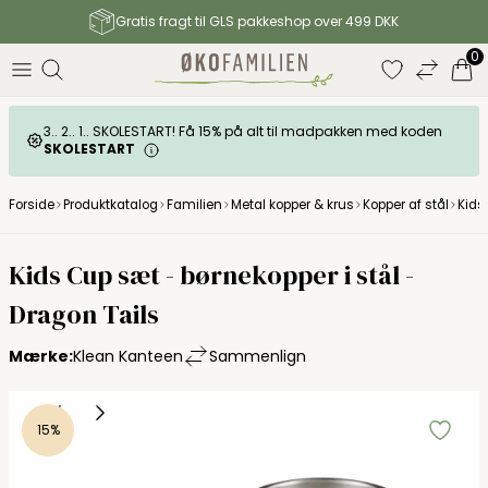
Gratis fragt til GLS pakkeshop over 499 DKK
0
3.. 2.. 1.. SKOLESTART! Få 15% på alt til madpakken med koden
SKOLESTART
Forside
Produktkatalog
Familien
Metal kopper & krus
Kopper af stål
Kids
Klean Kanteen
Kids Cup sæt - børnekopper i stål -
Dragon Tails
Mærke:
Klean Kanteen
Sammenlign
15%