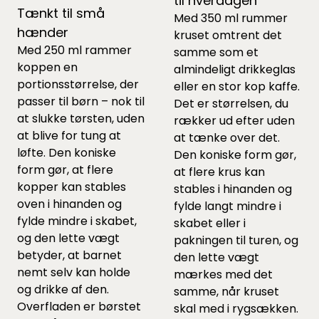
til hverdagen
Tænkt til små
Med 350 ml rummer
hænder
kruset omtrent det
Med 250 ml rammer
samme som et
koppen en
almindeligt drikkeglas
portionsstørrelse, der
eller en stor kop kaffe.
passer til børn – nok til
Det er størrelsen, du
at slukke tørsten, uden
rækker ud efter uden
at blive for tung at
at tænke over det.
løfte. Den koniske
Den koniske form gør,
form gør, at flere
at flere krus kan
kopper kan stables
stables i hinanden og
oven i hinanden og
fylde langt mindre i
fylde mindre i skabet,
skabet eller i
og den lette vægt
pakningen til turen, og
betyder, at barnet
den lette vægt
nemt selv kan holde
mærkes med det
og drikke af den.
samme, når kruset
Overfladen er børstet
skal med i rygsækken.