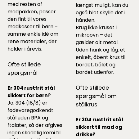
med resten af
længst muligt, kan du
madpakken, passer
også blot skylle det i
den fint til vores
hånden.
madkasser til børn
–
Brug ikke kruset i
samme enkle idé om
mikroovn – det
rene materialer, der
gælder alt metal.
holder i årevis.
Uden hank og låg: et
enkelt, åbent krus til
Ofte stillede
bordet, bålet og
bordet udenfor.
spørgsmål
Ofte stillede
Er 304 rustfrit stål
sikkert for børn?
spørgsmål om
Ja. 304 (18/8) er
stålkrus
fødevaregodkendt
stål uden BPA og
Er 304 rustfrit stål
ftalater, så der afgives
sikkert til mad og
ingen skadelig kemi til
drikke?