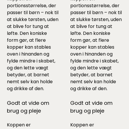
portionsstørrelse, der
portionsstørrelse, der
passer til børn – nok til
passer til børn – nok til
at slukke tørsten, uden
at slukke tørsten, uden
at blive for tung at
at blive for tung at
løfte. Den koniske
løfte. Den koniske
form gør, at flere
form gør, at flere
kopper kan stables
kopper kan stables
oven i hinanden og
oven i hinanden og
fylde mindre i skabet,
fylde mindre i skabet,
og den lette vægt
og den lette vægt
betyder, at barnet
betyder, at barnet
nemt selv kan holde
nemt selv kan holde
og drikke af den.
og drikke af den.
Godt at vide om
Godt at vide om
brug og pleje
brug og pleje
Koppen er
Koppen er