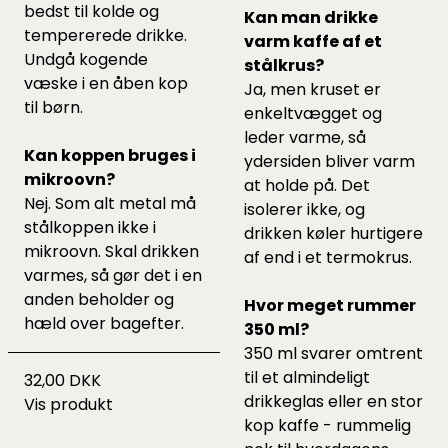
bedst til kolde og
Kan man drikke
tempererede drikke.
varm kaffe af et
Undgå kogende
stålkrus?
væske i en åben kop
Ja, men kruset er
til børn.
enkeltvægget og
leder varme, så
Kan koppen bruges i
ydersiden bliver varm
mikroovn?
at holde på. Det
Nej. Som alt metal må
isolerer ikke, og
stålkoppen ikke i
drikken køler hurtigere
mikroovn. Skal drikken
af end i et termokrus.
varmes, så gør det i en
anden beholder og
Hvor meget rummer
hæld over bagefter.
350 ml?
350 ml svarer omtrent
til et almindeligt
32,00 DKK
drikkeglas eller en stor
Vis produkt
kop kaffe - rummelig