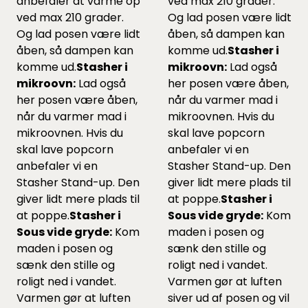
anbefaler at varme op
ved max 210 grader.
ved max 210 grader.
Og lad posen være lidt
Og lad posen være lidt
åben, så dampen kan
åben, så dampen kan
komme ud.
Stasher i
komme ud.
Stasher i
mikroovn:
Lad også
mikroovn:
Lad også
her posen være åben,
her posen være åben,
når du varmer mad i
når du varmer mad i
mikroovnen. Hvis du
mikroovnen. Hvis du
skal lave popcorn
skal lave popcorn
anbefaler vi en
anbefaler vi en
Stasher Stand-up.
Den
Stasher Stand-up.
Den
giver lidt mere plads til
giver lidt mere plads til
at poppe.
Stasher i
at poppe.
Stasher i
Sous vide gryde:
Kom
Sous vide gryde:
Kom
maden i posen og
maden i posen og
sænk den stille og
sænk den stille og
roligt ned i vandet.
roligt ned i vandet.
Varmen gør at luften
Varmen gør at luften
siver ud af posen og vil