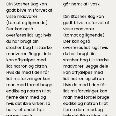
Din Stasher Bag kan
går nemt af i vask
godt blive misfarvet af
visse madvarer
Din Stasher Bag kan
(tomat og lignende).
godt blive misfarvet af
Der kan også
visse madvarer
overføres lidt lugt hvis
(tomat og lignende).
du har brugt din
Der kan også
stasher bag til stærke
overføres lidt lugt hvis
madvarer. Begge dele
du har brugt din
kan afhjælpes med
stasher bag til stærke
lidt natron og citron.
madvarer. Begge dele
Hvis de med tiden får
kan afhjælpes med
lidt misfarvninger kan
lidt natron og citron.
man med fordel bruge
Hvis de med tiden får
eddike og natron til at
lidt misfarvninger kan
fjerne dem med, og
man med fordel bruge
hvis det ikke virker, så
eddike og natron til at
har vi et andet tip i
fjerne dem med, og
ærmet også.
hvis det ikke virker, så