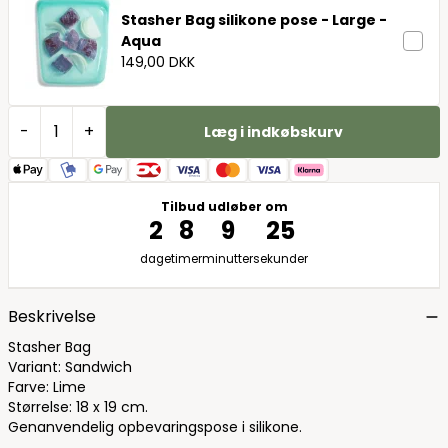
Stasher Bag silikone pose - Large -
Aqua
149,00 DKK
-
+
Læg i indkøbskurv
Tilbud udløber om
2
8
9
24
dage
timer
minutter
sekunder
Beskrivelse
Stasher Bag
Variant: Sandwich
Farve: Lime
Størrelse: 18 x 19 cm.
Genanvendelig opbevaringspose i silikone.