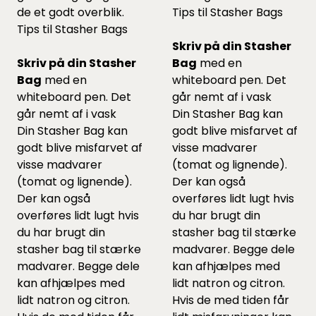
de et godt overblik.
Tips til Stasher Bags
Tips til Stasher Bags
Skriv på din Stasher
Skriv på din Stasher
Bag
med en
Bag
med en
whiteboard pen. Det
whiteboard pen. Det
går nemt af i vask
går nemt af i vask
Din Stasher Bag kan
Din Stasher Bag kan
godt blive misfarvet af
godt blive misfarvet af
visse madvarer
visse madvarer
(tomat og lignende).
(tomat og lignende).
Der kan også
Der kan også
overføres lidt lugt hvis
overføres lidt lugt hvis
du har brugt din
du har brugt din
stasher bag til stærke
stasher bag til stærke
madvarer. Begge dele
madvarer. Begge dele
kan afhjælpes med
kan afhjælpes med
lidt natron og citron.
lidt natron og citron.
Hvis de med tiden får