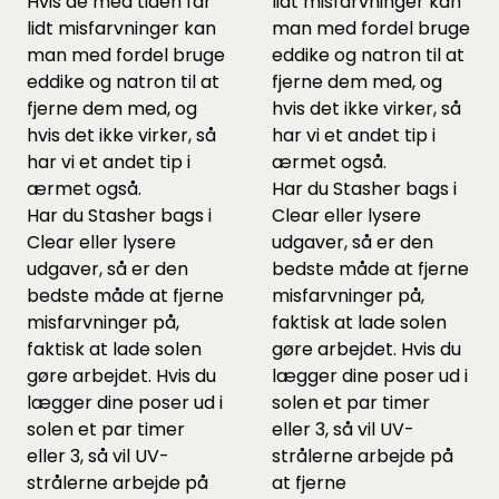
Hvis de med tiden får
lidt misfarvninger kan
lidt misfarvninger kan
man med fordel bruge
man med fordel bruge
eddike og natron til at
eddike og natron til at
fjerne dem med, og
fjerne dem med, og
hvis det ikke virker, så
hvis det ikke virker, så
har vi et andet tip i
har vi et andet tip i
ærmet også.
ærmet også.
Har du Stasher bags i
Har du Stasher bags i
Clear eller lysere
Clear eller lysere
udgaver, så er den
udgaver, så er den
bedste måde at fjerne
bedste måde at fjerne
misfarvninger på,
misfarvninger på,
faktisk at lade solen
faktisk at lade solen
gøre arbejdet. Hvis du
gøre arbejdet. Hvis du
lægger dine poser ud i
lægger dine poser ud i
solen et par timer
solen et par timer
eller 3, så vil UV-
eller 3, så vil UV-
strålerne arbejde på
strålerne arbejde på
at fjerne