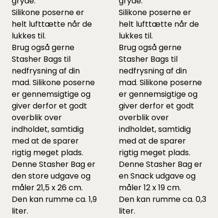
gryde.
gryde.
Silikone poserne er
Silikone poserne er
helt lufttætte når de
helt lufttætte når de
lukkes til.
lukkes til.
Brug også gerne
Brug også gerne
Stasher Bags til
Stasher Bags til
nedfrysning af din
nedfrysning af din
mad. Silikone poserne
mad. Silikone poserne
er gennemsigtige og
er gennemsigtige og
giver derfor et godt
giver derfor et godt
overblik over
overblik over
indholdet, samtidig
indholdet, samtidig
med at de sparer
med at de sparer
rigtig meget plads.
rigtig meget plads.
Denne Stasher Bag er
Denne Stasher Bag er
den store udgave og
en Snack udgave og
måler 21,5 x 26 cm.
måler 12 x 19 cm.
Den kan rumme ca. 1,9
Den kan rumme ca. 0,3
liter.
liter.