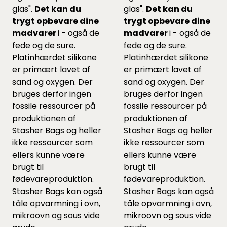
glas".
Det kan du
glas".
Det kan du
trygt opbevare dine
trygt opbevare dine
madvarer
i - også de
madvarer
i - også de
fede og de sure.
fede og de sure.
Platinhærdet silikone
Platinhærdet silikone
er primært lavet af
er primært lavet af
sand og oxygen. Der
sand og oxygen. Der
bruges derfor ingen
bruges derfor ingen
fossile ressourcer på
fossile ressourcer på
produktionen af
produktionen af
Stasher Bags og heller
Stasher Bags og heller
ikke ressourcer som
ikke ressourcer som
ellers kunne være
ellers kunne være
brugt til
brugt til
fødevareproduktion.
fødevareproduktion.
Stasher Bags kan også
Stasher Bags kan også
tåle opvarmning i ovn,
tåle opvarmning i ovn,
mikroovn og sous vide
mikroovn og sous vide