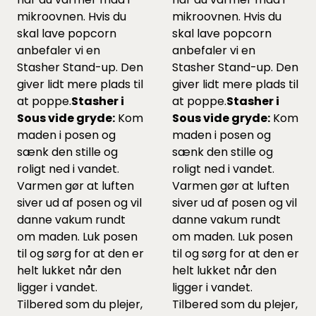
mikroovnen. Hvis du
mikroovnen. Hvis du
skal lave popcorn
skal lave popcorn
anbefaler vi en
anbefaler vi en
Stasher Stand-up.
Den
Stasher Stand-up.
Den
giver lidt mere plads til
giver lidt mere plads til
at poppe.
Stasher i
at poppe.
Stasher i
Sous vide gryde:
Kom
Sous vide gryde:
Kom
maden i posen og
maden i posen og
sænk den stille og
sænk den stille og
roligt ned i vandet.
roligt ned i vandet.
Varmen gør at luften
Varmen gør at luften
siver ud af posen og vil
siver ud af posen og vil
danne vakum rundt
danne vakum rundt
om maden. Luk posen
om maden. Luk posen
til og sørg for at den er
til og sørg for at den er
helt lukket når den
helt lukket når den
ligger i vandet.
ligger i vandet.
Tilbered som du plejer,
Tilbered som du plejer,