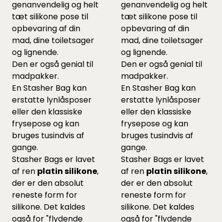
genanvendelig og helt
genanvendelig og helt
tæt silikone pose til
tæt silikone pose til
opbevaring af din
opbevaring af din
mad, dine toiletsager
mad, dine toiletsager
og lignende.
og lignende.
Den er også genial til
Den er også genial til
madpakker.
madpakker.
En Stasher Bag kan
En Stasher Bag kan
erstatte lynlåsposer
erstatte lynlåsposer
eller den klassiske
eller den klassiske
frysepose og kan
frysepose og kan
bruges tusindvis af
bruges tusindvis af
gange.
gange.
Stasher Bags er lavet
Stasher Bags er lavet
af ren
platin silikone
,
af ren
platin silikone
,
der er den absolut
der er den absolut
reneste form for
reneste form for
silikone. Det kaldes
silikone. Det kaldes
også for "flydende
også for "flydende