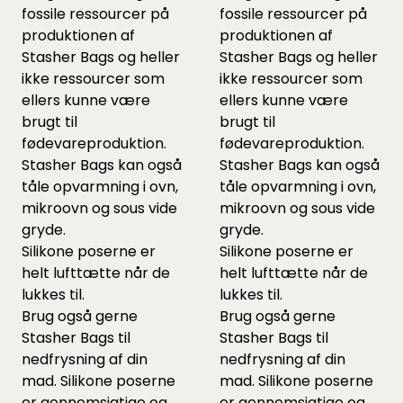
fossile ressourcer på
fossile ressourcer på
produktionen af
produktionen af
Stasher Bags og heller
Stasher Bags og heller
ikke ressourcer som
ikke ressourcer som
ellers kunne være
ellers kunne være
brugt til
brugt til
fødevareproduktion.
fødevareproduktion.
Stasher Bags kan også
Stasher Bags kan også
tåle opvarmning i ovn,
tåle opvarmning i ovn,
mikroovn og sous vide
mikroovn og sous vide
gryde.
gryde.
Silikone poserne er
Silikone poserne er
helt lufttætte når de
helt lufttætte når de
lukkes til.
lukkes til.
Brug også gerne
Brug også gerne
Stasher Bags til
Stasher Bags til
nedfrysning af din
nedfrysning af din
mad. Silikone poserne
mad. Silikone poserne
er gennemsigtige og
er gennemsigtige og