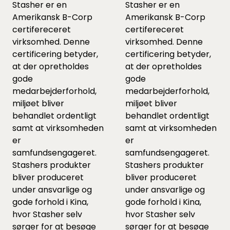
Stasher er en
Stasher er en
Amerikansk B-Corp
Amerikansk B-Corp
certifereceret
certifereceret
virksomhed. Denne
virksomhed. Denne
certificering betyder,
certificering betyder,
at der opretholdes
at der opretholdes
gode
gode
medarbejderforhold,
medarbejderforhold,
miljøet bliver
miljøet bliver
behandlet ordentligt
behandlet ordentligt
samt at virksomheden
samt at virksomheden
er
er
samfundsengageret.
samfundsengageret.
Stashers produkter
Stashers produkter
bliver produceret
bliver produceret
under ansvarlige og
under ansvarlige og
gode forhold i Kina,
gode forhold i Kina,
hvor Stasher selv
hvor Stasher selv
sørger for at besøge
sørger for at besøge