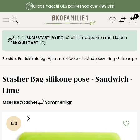
Gratis fragt til GLS pakkeshop over 499 DKK
0
3.. 2.. 1.. SKOLESTART! Få 15% på alt til madpakken med koden
SKOLESTART
Forside
Produktkatalog
Hjemmet
Køkkenet
Madopbevaring
Silikone pos
Stasher Bag silikone pose - Sandwich -
Lime
Mærke:
Stasher
Sammenlign
15%