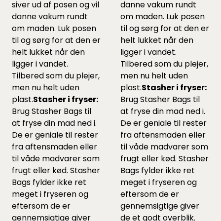
siver ud af posen og vil
danne vakum rundt
danne vakum rundt
om maden. Luk posen
om maden. Luk posen
til og sørg for at den er
til og sørg for at den er
helt lukket når den
helt lukket når den
ligger i vandet.
ligger i vandet.
Tilbered som du plejer,
Tilbered som du plejer,
men nu helt uden
men nu helt uden
plast.
Stasher i fryser:
plast.
Stasher i fryser:
Brug Stasher Bags til
Brug Stasher Bags til
at fryse din mad ned i.
at fryse din mad ned i.
De er geniale til rester
De er geniale til rester
fra aftensmaden eller
fra aftensmaden eller
til våde madvarer som
til våde madvarer som
frugt eller kød. Stasher
frugt eller kød. Stasher
Bags fylder ikke ret
Bags fylder ikke ret
meget i fryseren og
meget i fryseren og
eftersom de er
eftersom de er
gennemsigtige giver
gennemsigtige giver
de et godt overblik.