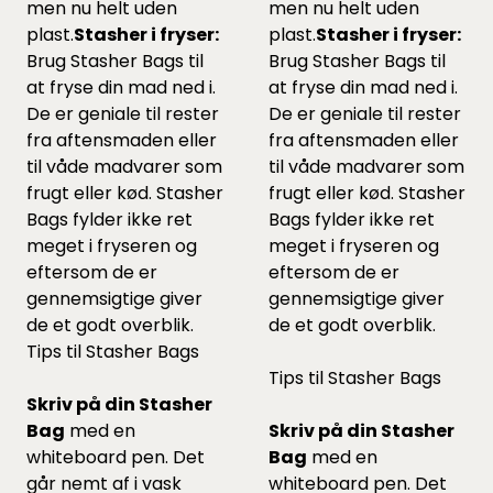
men nu helt uden
men nu helt uden
plast.
Stasher i fryser:
plast.
Stasher i fryser:
Brug Stasher Bags til
Brug Stasher Bags til
at fryse din mad ned i.
at fryse din mad ned i.
De er geniale til rester
De er geniale til rester
fra aftensmaden eller
fra aftensmaden eller
til våde madvarer som
til våde madvarer som
frugt eller kød. Stasher
frugt eller kød. Stasher
Bags fylder ikke ret
Bags fylder ikke ret
meget i fryseren og
meget i fryseren og
eftersom de er
eftersom de er
gennemsigtige giver
gennemsigtige giver
de et godt overblik.
de et godt overblik.
Tips til Stasher Bags
Tips til Stasher Bags
Skriv på din Stasher
Bag
med en
Skriv på din Stasher
whiteboard pen. Det
Bag
med en
går nemt af i vask
whiteboard pen. Det