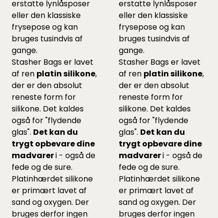
erstatte lynlåsposer
erstatte lynlåsposer
eller den klassiske
eller den klassiske
frysepose og kan
frysepose og kan
bruges tusindvis af
bruges tusindvis af
gange.
gange.
Stasher Bags er lavet
Stasher Bags er lavet
af ren
platin silikone
,
af ren
platin silikone
,
der er den absolut
der er den absolut
reneste form for
reneste form for
silikone. Det kaldes
silikone. Det kaldes
også for "flydende
også for "flydende
glas".
Det kan du
glas".
Det kan du
trygt opbevare dine
trygt opbevare dine
madvarer
i - også de
madvarer
i - også de
fede og de sure.
fede og de sure.
Platinhærdet silikone
Platinhærdet silikone
er primært lavet af
er primært lavet af
sand og oxygen. Der
sand og oxygen. Der
bruges derfor ingen
bruges derfor ingen