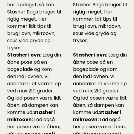
har opdaget, så kan
Stasher Bags bruges til
Stasher Bags bruges til
rigtig meget. Her
rigtig meget. Her
kommer lidt tips til
kommer lidt tips til
brug i ovn, mikroovn,
brug i ovn, mikroovn,
sous vide gryde og
sous vide gryde og
fryser.
fryser.
Stasher i ovn:
Læg din
Stasher i ovn:
Læg din
åbne pose på en
åbne pose på en
bageplade og kom
bageplade og kom
den ind i ovnen. Vi
den ind i ovnen. Vi
anbefaler at varme op
anbefaler at varme op
ved max 210 grader.
ved max 210 grader.
Og lad posen være lidt
Og lad posen være lidt
åben, så dampen kan
åben, så dampen kan
komme ud.
Stasher i
komme ud.
Stasher i
mikroovn:
Lad også
mikroovn:
Lad også
her posen være åben,
her posen være åben,
når du varmer mad i
når du varmer mad i