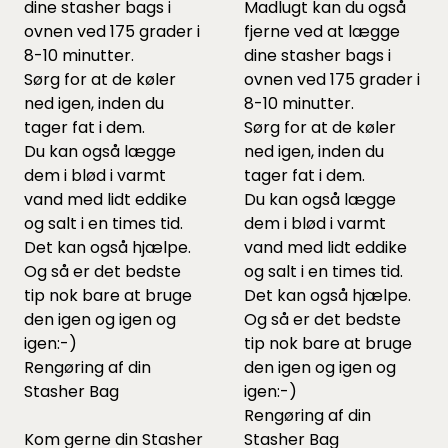
dine stasher bags i
Madlugt kan du også
ovnen ved 175 grader i
fjerne ved at lægge
8-10 minutter.
dine stasher bags i
Sørg for at de køler
ovnen ved 175 grader i
ned igen, inden du
8-10 minutter.
tager fat i dem.
Sørg for at de køler
Du kan også lægge
ned igen, inden du
dem i blød i varmt
tager fat i dem.
vand med lidt eddike
Du kan også lægge
og salt i en times tid.
dem i blød i varmt
Det kan også hjælpe.
vand med lidt eddike
Og så er det bedste
og salt i en times tid.
tip nok bare at bruge
Det kan også hjælpe.
den igen og igen og
Og så er det bedste
igen:-)
tip nok bare at bruge
Rengøring af din
den igen og igen og
Stasher Bag
igen:-)
Rengøring af din
Kom gerne din Stasher
Stasher Bag