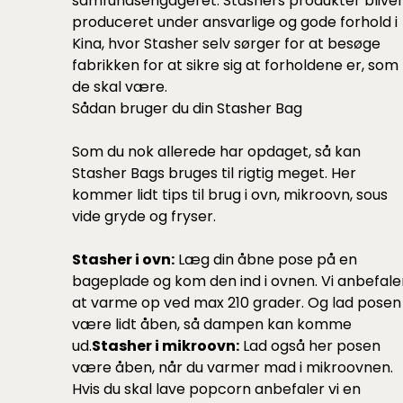
samfundsengageret. Stashers produkter blive
produceret under ansvarlige og gode forhold i
Kina, hvor Stasher selv sørger for at besøge
fabrikken for at sikre sig at forholdene er, som
de skal være.
Sådan bruger du din Stasher Bag
Som du nok allerede har opdaget, så kan
Stasher Bags bruges til rigtig meget. Her
kommer lidt tips til brug i ovn, mikroovn, sous
vide gryde og fryser.
Stasher i ovn:
Læg din åbne pose på en
bageplade og kom den ind i ovnen. Vi anbefale
at varme op ved max 210 grader. Og lad posen
være lidt åben, så dampen kan komme
ud.
Stasher i mikroovn:
Lad også her posen
være åben, når du varmer mad i mikroovnen.
Hvis du skal lave popcorn anbefaler vi en