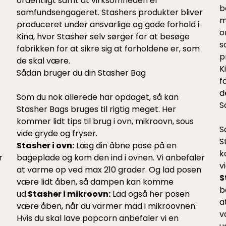
r
ordentligt samt at virksomheden er
b
samfundsengageret. Stashers produkter bliver
m
produceret under ansvarlige og gode forhold i
o
Kina, hvor Stasher selv sørger for at besøge
s
fabrikken for at sikre sig at forholdene er, som
p
de skal være.
K
Sådan bruger du din Stasher Bag
f
d
Som du nok allerede har opdaget, så kan
S
Stasher Bags bruges til rigtig meget. Her
kommer lidt tips til brug i ovn, mikroovn, sous
S
vide gryde og fryser.
S
Stasher i ovn:
Læg din åbne pose på en
k
r
bageplade og kom den ind i ovnen. Vi anbefaler
v
at varme op ved max 210 grader. Og lad posen
S
være lidt åben, så dampen kan komme
b
ud.
Stasher i mikroovn:
Lad også her posen
a
være åben, når du varmer mad i mikroovnen.
v
Hvis du skal lave popcorn anbefaler vi en