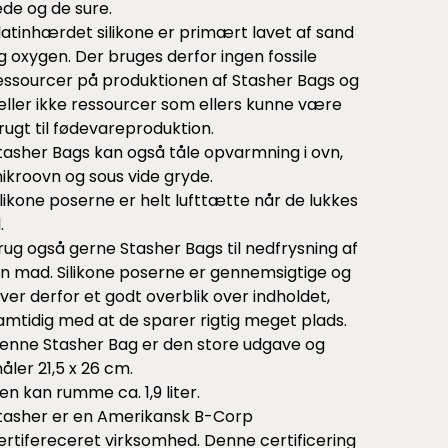
ede og de sure.
latinhærdet silikone er primært lavet af sand
g oxygen. Der bruges derfor ingen fossile
essourcer på produktionen af Stasher Bags og
eller ikke ressourcer som ellers kunne være
rugt til fødevareproduktion.
tasher Bags kan også tåle opvarmning i ovn,
ikroovn og sous vide gryde.
ilikone poserne er helt lufttætte når de lukkes
.
rug også gerne Stasher Bags til nedfrysning af
in mad. Silikone poserne er gennemsigtige og
iver derfor et godt overblik over indholdet,
amtidig med at de sparer rigtig meget plads.
enne Stasher Bag er den store udgave og
åler 21,5 x 26 cm.
en kan rumme ca. 1,9 liter.
tasher er en Amerikansk B-Corp
ertifereceret virksomhed. Denne certificering