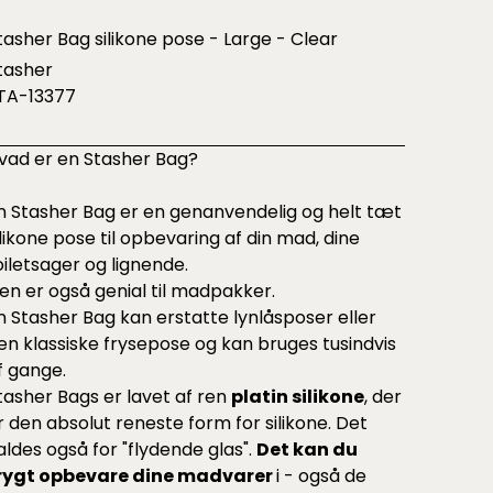
tasher Bag silikone pose - Large - Clear
tasher
TA-13377
vad er en Stasher Bag?
n Stasher Bag er en genanvendelig og helt tæt
ilikone pose til opbevaring af din mad, dine
oiletsager og lignende.
en er også genial til madpakker.
n Stasher Bag kan erstatte lynlåsposer eller
en klassiske frysepose og kan bruges tusindvis
f gange.
tasher Bags er lavet af ren
platin silikone
, der
r den absolut reneste form for silikone. Det
aldes også for "flydende glas".
Det kan du
rygt opbevare dine madvarer
i - også de