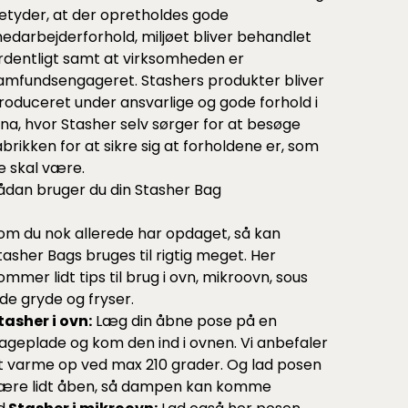
etyder, at der opretholdes gode
edarbejderforhold, miljøet bliver behandlet
rdentligt samt at virksomheden er
amfundsengageret. Stashers produkter bliver
roduceret under ansvarlige og gode forhold i
ina, hvor Stasher selv sørger for at besøge
abrikken for at sikre sig at forholdene er, som
e skal være.
ådan bruger du din Stasher Bag
om du nok allerede har opdaget, så kan
tasher Bags bruges til rigtig meget. Her
ommer lidt tips til brug i ovn, mikroovn, sous
ide gryde og fryser.
tasher i ovn:
Læg din åbne pose på en
ageplade og kom den ind i ovnen. Vi anbefaler
t varme op ved max 210 grader. Og lad posen
ære lidt åben, så dampen kan komme