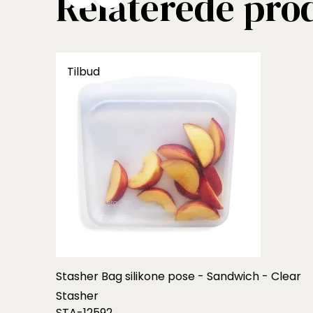
Relaterede pro
Tilbud
Stasher Bag silikone pose - Sandwich - Clear
Stasher
STA-12592