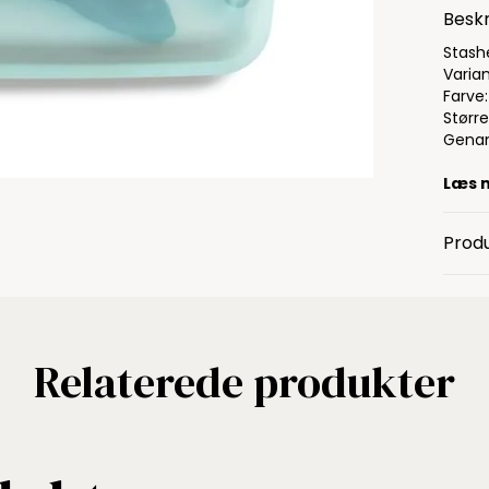
Beskr
Stash
Varia
Farve:
Større
Genan
Læs 
Produ
Relaterede produkter