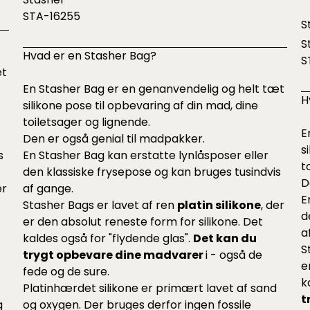
STA-16255
S
S
Hvad er en Stasher Bag?
S
æt
En Stasher Bag er en genanvendelig og helt tæt
H
silikone pose til opbevaring af din mad, dine
toiletsager og lignende.
E
Den er også genial til madpakker.
s
s
En Stasher Bag kan erstatte lynlåsposer eller
t
den klassiske frysepose og kan bruges tusindvis
D
er
af gange.
E
Stasher Bags er lavet af ren
platin silikone
, der
d
er den absolut reneste form for silikone. Det
a
kaldes også for "flydende glas".
Det kan du
S
trygt opbevare dine madvarer
i - også de
e
fede og de sure.
k
Platinhærdet silikone er primært lavet af sand
t
g
og oxygen. Der bruges derfor ingen fossile