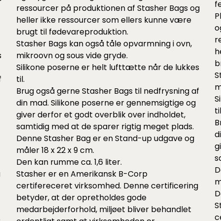
f
ressourcer på produktionen af Stasher Bags og
P
heller ikke ressourcer som ellers kunne være
o
brugt til fødevareproduktion.
r
Stasher Bags kan også tåle opvarmning i ovn,
h
s
mikroovn og sous vide gryde.
b
Silikone poserne er helt lufttætte når de lukkes
S
f
til.
m
Brug også gerne Stasher Bags til nedfrysning af
S
din mad. Silikone poserne er gennemsigtige og
til
giver derfor et godt overblik over indholdet,
B
samtidig med at de sparer rigtig meget plads.
d
Denne Stasher Bag er en Stand-up udgave og
g
måler 18 x 22 x 9 cm.
s
Den kan rumme ca. 1,6 liter.
D
g
Stasher er en Amerikansk B-Corp
m
certifereceret virksomhed. Denne certificering
D
betyder, at der opretholdes gode
S
medarbejderforhold, miljøet bliver behandlet
c