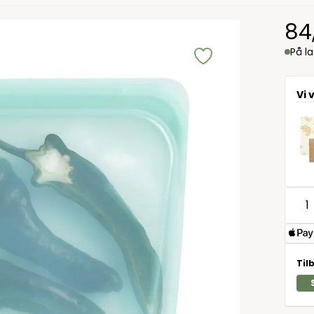
84
På l
Vi 
Til