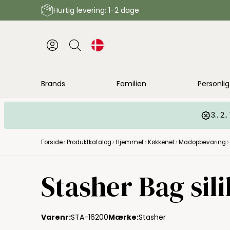
Hurtig levering: 1-2 dage
Brands
Familien
Personlig
3.. 2
Forside
Produktkatalog
Hjemmet
Køkkenet
Madopbevaring
Stasher Bag sil
Varenr:
STA-16200
Mærke:
Stasher