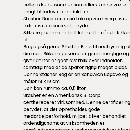
heller ikke ressourcer som ellers kunne være
brugt til fødevareproduktion.
Stasher Bags kan også tåle opvarmning i ovn,
mikroovn og sous vide gryde.
Silikone poserne er helt lufttætte når de lukke
til.
Brug også gerne Stasher Bags til nedfrysning a
din mad. Silikone poserne er gennemsigtige og
giver derfor et godt overblik over indholdet,
samtidig med at de sparer rigtig meget plads.
Denne Stasher Bag er en Sandwich udgave og
måler 18 x 19 cm.
Den kan rumme ca. 0,5 liter.
Stasher er en Amerikansk B-Corp
certifereceret virksomhed. Denne certificerin
betyder, at der opretholdes gode
medarbejderforhold, miljøet bliver behandlet
ordentligt samt at virksomheden er