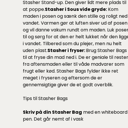
Stasher Stand-up.
Den giver lidt mere plads til
at poppe.
Stasher i Sous vide gryde:
Kom
maden i posen og sænk den stille og roligt ned 
vandet. Varmen gør at luften siver ud af posen
og vil danne vakum rundt om maden. Luk pose
til og sørg for at den er helt lukket når den ligg
i vandet. Tilbered som du plejer, men nu helt
uden plast.
Stasher i fryser:
Brug Stasher Bags
til at fryse din mad ned i. De er geniale til reste
fra aftensmaden eller til våde madvarer som
frugt eller kød. Stasher Bags fylder ikke ret
meget i fryseren og eftersom de er
gennemsigtige giver de et godt overblik.
Tips til Stasher Bags
Skriv på din Stasher Bag
med en whiteboard
pen. Det går nemt af i vask