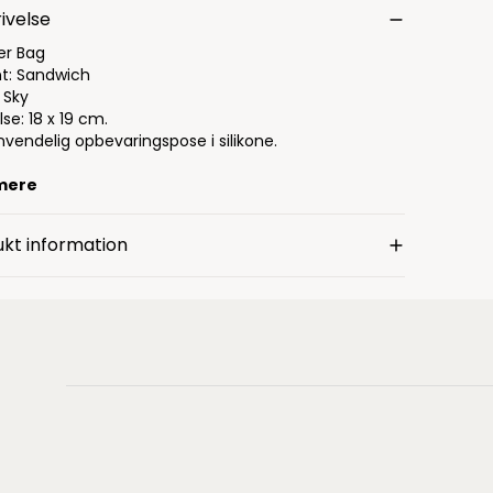
ivelse
er Bag
nt: Sandwich
 Sky
lse: 18 x 19 cm.
vendelig opbevaringspose i silikone.
mere
kt information