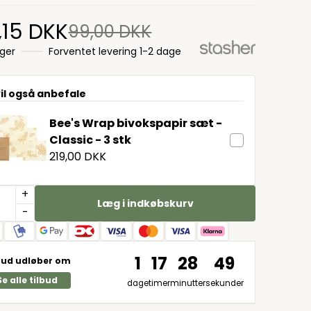
,15 DKK
99,00 DKK
ager
Forventet levering 1-2 dage
vil også anbefale
Bee's Wrap bivokspapir sæt -
Classic - 3 stk
219,00 DKK
+
Læg i indkøbskurv
-
1
17
28
48
bud udløber om
Se alle tilbud
dage
timer
minutter
sekunder