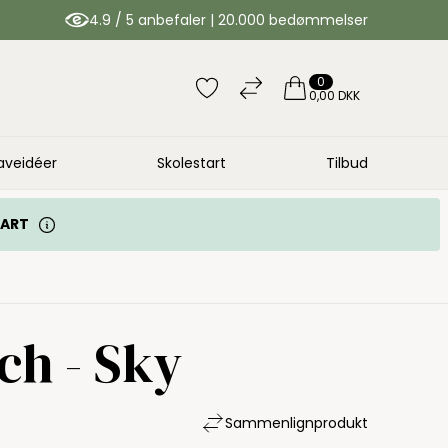
4.9 / 5 anbefaler | 20.000 bedømmelser
0
0,00 DKK
aveidéer
Skolestart
Tilbud
TART
ch - Sky
Sammenlign
produkt