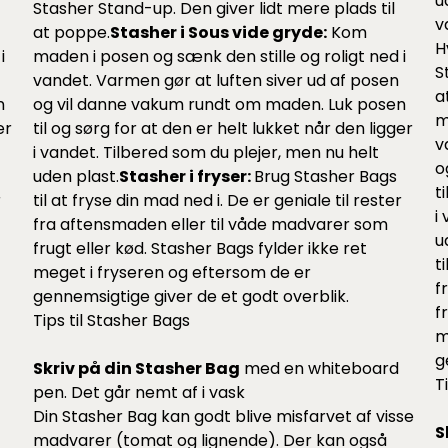
u
Stasher Stand-up.
Den giver lidt mere plads til
v
at poppe.
Stasher i Sous vide gryde:
Kom
H
i
maden i posen og sænk den stille og roligt ned i
S
vandet. Varmen gør at luften siver ud af posen
a
n
og vil danne vakum rundt om maden. Luk posen
m
er
til og sørg for at den er helt lukket når den ligger
v
i vandet. Tilbered som du plejer, men nu helt
o
uden plast.
Stasher i fryser:
Brug Stasher Bags
t
r
til at fryse din mad ned i. De er geniale til rester
i
fra aftensmaden eller til våde madvarer som
u
frugt eller kød. Stasher Bags fylder ikke ret
t
meget i fryseren og eftersom de er
f
gennemsigtige giver de et godt overblik.
f
Tips til Stasher Bags
m
g
Skriv på din Stasher Bag
med en whiteboard
T
pen. Det går nemt af i vask
Din Stasher Bag kan godt blive misfarvet af visse
S
madvarer (tomat og lignende). Der kan også