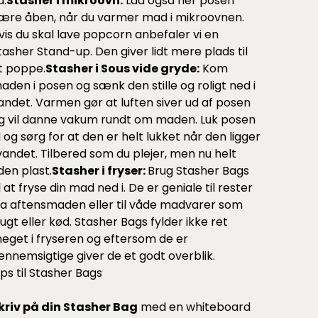
d.
Stasher i mikroovn:
Lad også her posen
ære åben, når du varmer mad i mikroovnen.
vis du skal lave popcorn anbefaler vi en
tasher Stand-up.
Den giver lidt mere plads til
t poppe.
Stasher i Sous vide gryde:
Kom
aden i posen og sænk den stille og roligt ned i
andet. Varmen gør at luften siver ud af posen
g vil danne vakum rundt om maden. Luk posen
il og sørg for at den er helt lukket når den ligger
 vandet. Tilbered som du plejer, men nu helt
den plast.
Stasher i fryser:
Brug Stasher Bags
il at fryse din mad ned i. De er geniale til rester
ra aftensmaden eller til våde madvarer som
rugt eller kød. Stasher Bags fylder ikke ret
eget i fryseren og eftersom de er
ennemsigtige giver de et godt overblik.
ips til Stasher Bags
kriv på din Stasher Bag
med en whiteboard