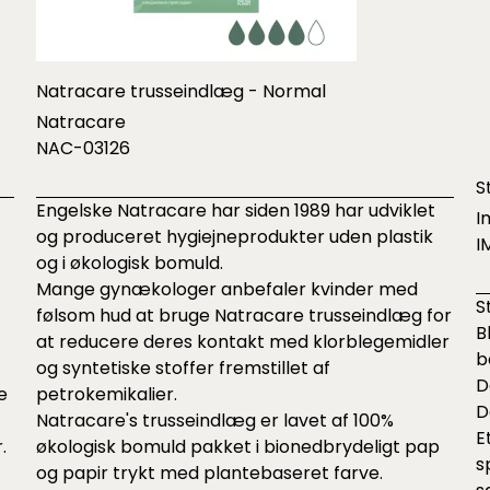
Natracare trusseindlæg - Normal
Natracare
NAC-03126
S
Engelske Natracare har siden 1989 har udviklet
I
og produceret hygiejneprodukter uden plastik
I
og i økologisk bomuld.
Mange gynækologer anbefaler kvinder med
S
følsom hud at bruge Natracare trusseindlæg for
B
at reducere deres kontakt med klorblegemidler
b
og syntetiske stoffer fremstillet af
D
e
petrokemikalier.
D
Natracare's trusseindlæg er lavet af 100%
E
.
økologisk bomuld pakket i bionedbrydeligt pap
s
og papir trykt med plantebaseret farve.