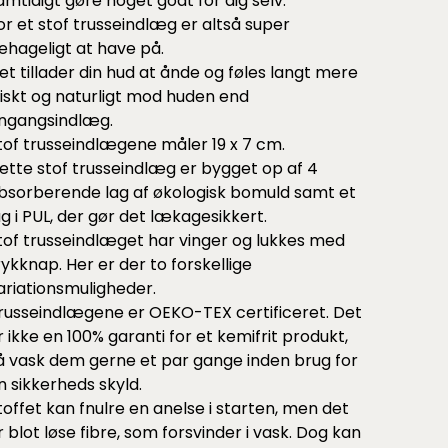
amtidigt gøre noget godt for dig selv.
or et stof trusseindlæg er altså super
ehageligt at have på.
et tillader din hud at ånde og føles langt mere
riskt og naturligt mod huden end
ngangsindlæg.
tof trusseindlægene måler 19 x 7 cm.
ette stof trusseindlæg er bygget op af 4
bsorberende lag af økologisk bomuld samt et
ag i PUL, der gør det lækagesikkert.
tof trusseindlæget har vinger og lukkes med
rykknap. Her er der to forskellige
ariationsmuligheder.
russeindlægene er OEKO-TEX certificeret. Det
r ikke en 100% garanti for et kemifrit produkt,
å vask dem gerne et par gange inden brug for
n sikkerheds skyld.
toffet kan fnulre en anelse i starten, men det
r blot løse fibre, som forsvinder i vask. Dog kan