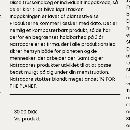
s
Disse trusseindlæg er individuelt indpakkede, så
F
de er klar til at blive lagt i tasken.
b
t
Indpakningen er lavet af plantestivelse.
D
Produkterne kommer i æsker med dato. Det er
f
nemlig et komposterbart produkt, så de har
e
derfor en begrænset holdbarhed på 3 år.
S
Natracare er et firma, der i alle produktionsled
D
sikrer hensyn både for planeten og de
a
mennesker, der arbejder der. Samtidig er
l
Natracares produkter udviklet til at at passe
S
bedst muligt på dig under din menstruation.
t
Natracare støtter blandt meget andet 1% FOR
v
THE PLANET.
T
r
e
s
e
30,00 DKK
S
Vis produkt
e