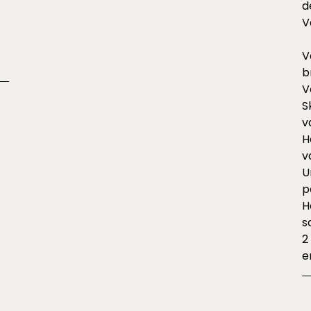
d
V
V
b
V
S
v
H
v
U
p
H
s
2
e