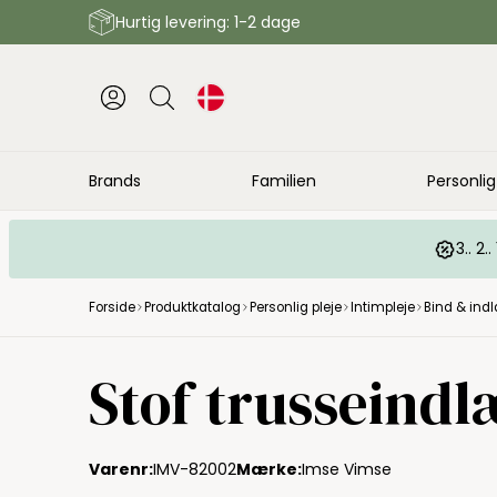
Hurtig levering: 1-2 dage
Brands
Familien
Personlig
3.. 2
Forside
Produktkatalog
Personlig pleje
Intimpleje
Bind & ind
Stof trusseindlæ
Varenr:
IMV-82002
Mærke:
Imse Vimse