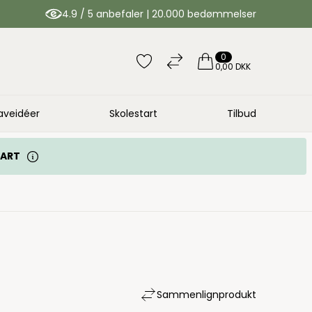
4.9 / 5 anbefaler | 20.000 bedømmelser
0
0,00 DKK
aveidéer
Skolestart
Tilbud
TART
Sammenlign
produkt