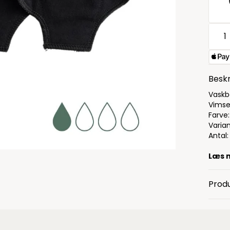
Beskr
Vaskb
Vims
Farve:
Varian
Antal:
Læs 
Produ