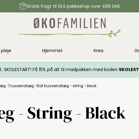
Gratis fragt til GLS pakkeshop over 499 DKK
 pleje
Hjemmet
Krea
G
.. 1.. SKOLESTART! Få 15% på alt til madpakken med koden
SKOLES
læg
Trusseindlæg
Stof trusseindlæg - string - black
g - String - Black