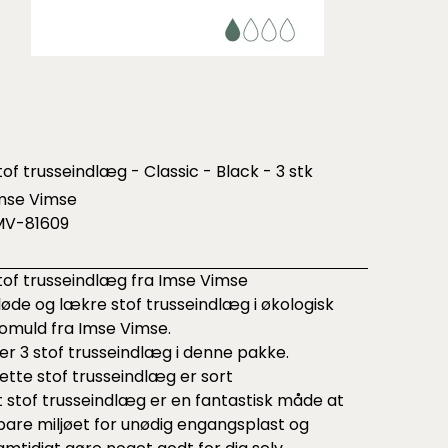
tof trusseindlæg - Classic - Black - 3 stk
mse Vimse
MV-81609
tof trusseindlæg fra Imse Vimse
løde og lækre stof trusseindlæg i økologisk
omuld fra Imse Vimse.
er 3 stof trusseindlæg i denne pakke.
ette stof trusseindlæg er sort
t stof trusseindlæg er en fantastisk måde at
pare miljøet for unødig engangsplast og