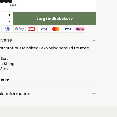
+
Læg i indkøbskurv
-
ivelse
art stof trusseindlæg i økologisk bomuld fra Imse
e
 Sort
t: String
 3 stk.
mere
kt information