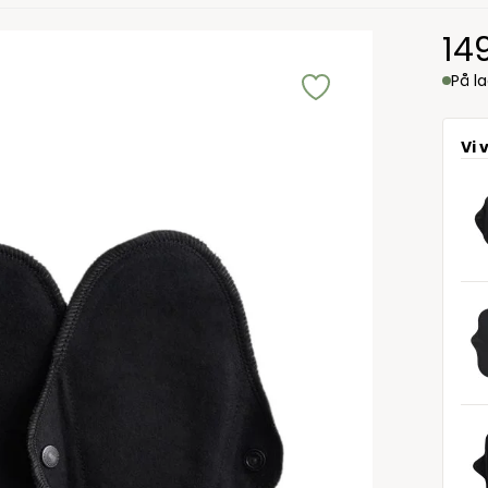
14
På l
Vi 