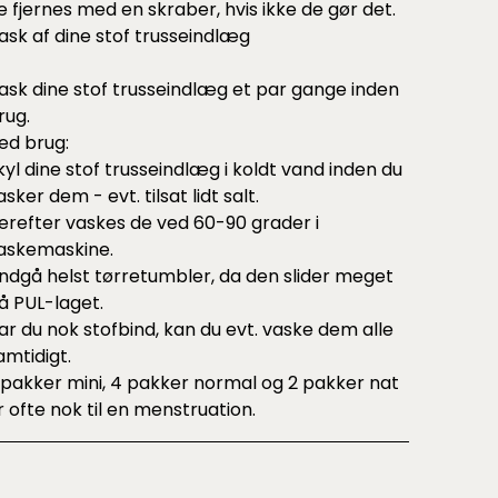
e fjernes med en skraber, hvis ikke de gør det.
ask af dine stof trusseindlæg
ask dine stof trusseindlæg et par gange inden
rug.
ed brug:
kyl dine stof trusseindlæg i koldt vand inden du
asker dem - evt. tilsat lidt salt.
erefter vaskes de ved 60-90 grader i
askemaskine.
ndgå helst tørretumbler, da den slider meget
å PUL-laget.
ar du nok stofbind, kan du evt. vaske dem alle
amtidigt.
 pakker mini, 4 pakker normal og 2 pakker nat
r ofte nok til en menstruation.