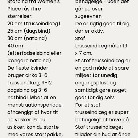
Stofbind fra Women's
behagelige - uden det
Place fås i fire
går ud over
størrelser:
sugeevnen.
20 cm (trusseindlæg)
De er rigtig gode til dig
25 cm (dagsbind)
der er aktiv.
30 cm (natbind)
Stof
40 cm
trusseindlægmåler 19
(efterfødselsbind eller
x 7 cm.
længere natbind)
Et stof trusseindlæg er
De fleste kvinder
en god måde at spare
bruger cirka 3–6
miljøet for unødig
trusseindlæg, 9–12
engangsplast og
dagsbind og 3–6
samtidigt gøre noget
natbind i løbet af en
godt for dig selv.
menstruationsperiode,
For et stof
afhængigt af hvor tit
trusseindlæg er super
de vasker. Er du
behageligt at have på.
usikker, kan du starte
Stof trusseindlæget
med vores startpakke,
tillader din hud at ånde