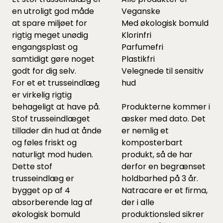
en utroligt god måde
Veganske
at spare miljøet for
Med økologisk bomuld
rigtig meget unødig
Klorinfri
engangsplast og
Parfumefri
samtidigt gøre noget
Plastikfri
godt for dig selv.
Velegnede til sensitiv
For et et trusseindlæg
hud
er virkelig rigtig
behageligt at have på.
Produkterne kommer i
Stof trusseindlæget
æsker med dato. Det
tillader din hud at ånde
er nemlig et
og føles friskt og
komposterbart
naturligt mod huden.
produkt, så de har
Dette stof
derfor en begrænset
trusseindlæg er
holdbarhed på 3 år.
bygget op af 4
Natracare er et firma,
absorberende lag af
der i alle
økologisk bomuld
produktionsled sikrer