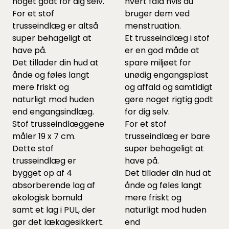
noget godt for dig selv.
hvert fald hvis du
For et stof
bruger dem ved
trusseindlæg er altså
menstruation.
super behageligt at
Et trusseindlæg i stof
have på.
er en god måde at
Det tillader din hud at
spare miljøet for
ånde og føles langt
unødig engangsplast
mere friskt og
og affald og samtidigt
naturligt mod huden
gøre noget rigtig godt
end engangsindlæg.
for dig selv.
Stof trusseindlæggene
For et stof
måler 19 x 7 cm.
trusseindlæg er bare
Dette stof
super behageligt at
trusseindlæg er
have på.
bygget op af 4
Det tillader din hud at
absorberende lag af
ånde og føles langt
økologisk bomuld
mere friskt og
samt et lag i PUL, der
naturligt mod huden
gør det lækagesikkert.
end