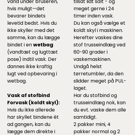
vand under bruseren,
tilsat lidt salt - og
hvis muligt—det
meget gerne i 24
bevarer bindets
timer inden vask.
levetid bedst. Hvis du
Du kan også vælge et
ikke skyller med det
koldt skyl i maskinen.
samme, kan du lægge
Herefter vaskes dine
bindet i en
wetbag
stof trusseindlæg ved
(vandtæt og lugttæt
60-90 grader i
pose) indtil vask. Der
vaskemaskinen.
dannes ikke kraftig
Undgå helst
lugt ved opbevaring i
tørretumbler, da den
wetbag.
slidder meget på PUL-
laget.
Vask af stofbind
Har du stofbind og
Forvask (koldt skyl):
trusseindlæg nok, kan
Hvis du ikke allerede
du evt. vaske dem alle
har skyllet bindene ét
samtidigt.
ad gangen, kan du
2 pakker mini, 4
lægge dem direkte i
pakker normal og 2