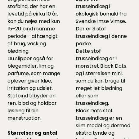
stofbind, der har en
trusseindlæg i
levetid på cirka 10 år,
økologisk bomuld fra
kan du nøjes med kun
Svenske Imse Vimse.
15–20 bind i samme
Der er 3 stof
periode - afhængigt
trusseindlæg i denne
af brug, vask og
pakke.
blødning.
Dette stof
Du slipper også for
trusseindlæg er i
blegemidler, lim og
mønstret Black Dots
parfume, som mange
og i størrelsen mini,
oplever giver kløe,
som du kan bruge til
irritation og udslet.
meget let blødning
Stofbind tilbyder en
eller som
ren, blød og holdbar
trusseindlæg.
løsning til din
Black Dots stof
menstruation.
trusseindlæg er en
slim model og dermed
Størrelser og antal
ekstra tynde og