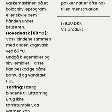
vaskemaskinen på et
pakker nat er ofte nok
koldt skylleprogram
til en menstruation.
eller skylle dem i
hånden under
179,00 DKK
bruseren.
Vis produkt
Hovedvask (60 °C):
Vask bindene sammen
med anden kogevask
ved 60 °C.
Undgå blegemidler og
skyllemidler – disse
kan beskadige både
bomuld og vandtæt
PUL.
Tørring:
Hæng
bindene til lufttørring.
Brug ikke
tørretumbler, da
varmen kan