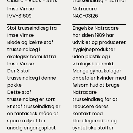
Classic - Black - 3 stk
trusseindlæg - Normal
Imse Vimse
Natracare
IMV-81609
NAC-03126
Stof trusseindlæg fra
Engelske Natracare
Imse Vimse
har siden 1989 har
Bløde og lækre stof
udviklet og produceret
trusseindlæg i
hygiejneprodukter
økologisk bomuld fra
uden plastik og i
Imse Vimse.
økologisk bomuld.
Der 3 stof
Mange gynækologer
trusseindlæg i denne
anbefaler kvinder med
pakke.
følsom hud at bruge
Dette stof
Natracare
trusseindlæg er sort
trusseindlæg for at
Et stof trusseindlæg er
reducere deres
en fantastisk måde at
kontakt med
spare miljøet for
klorblegemidler og
unødig engangsplast
syntetiske stoffer