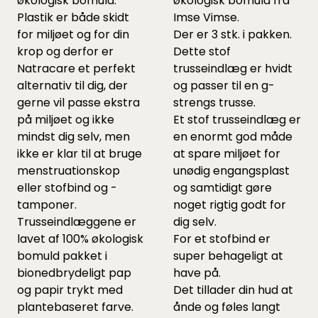
økologisk bomuld.
økologisk bomuld fra
Plastik er både skidt
Imse Vimse.
for miljøet og for din
Der er 3 stk. i pakken.
krop og derfor er
Dette stof
Natracare et perfekt
trusseindlæg er hvidt
alternativ til dig, der
og passer til en g-
gerne vil passe ekstra
strengs trusse.
på miljøet og ikke
Et stof trusseindlæg er
mindst dig selv, men
en enormt god måde
ikke er klar til at bruge
at spare miljøet for
menstruationskop
unødig engangsplast
eller stofbind og -
og samtidigt gøre
tamponer.
noget rigtig godt for
Trusseindlæggene er
dig selv.
lavet af 100% økologisk
For et stofbind er
bomuld pakket i
super behageligt at
bionedbrydeligt pap
have på.
og papir trykt med
Det tillader din hud at
plantebaseret farve.
ånde og føles langt