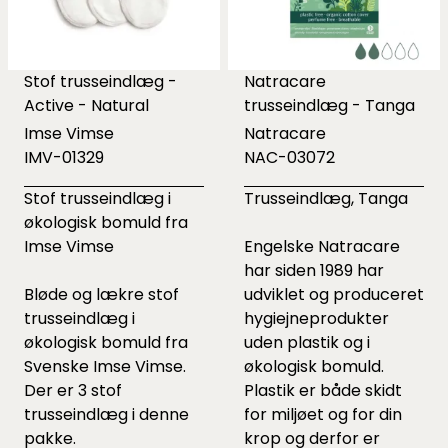
Stof trusseindlæg -
Natracare
Active - Natural
trusseindlæg - Tanga
Imse Vimse
Natracare
IMV-01329
NAC-03072
Stof trusseindlæg i
Trusseindlæg, Tanga
økologisk bomuld fra
Imse Vimse
Engelske Natracare
har siden 1989 har
Bløde og lækre stof
udviklet og produceret
trusseindlæg i
hygiejneprodukter
økologisk bomuld fra
uden plastik og i
Svenske Imse Vimse.
økologisk bomuld.
Der er 3 stof
Plastik er både skidt
trusseindlæg i denne
for miljøet og for din
pakke.
krop og derfor er