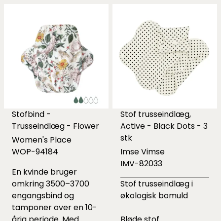
Stofbind -
Stof trusseindlæg,
Trusseindlæg - Flower
Active - Black Dots - 3
stk
Women's Place
WOP-94184
Imse Vimse
IMV-82033
En kvinde bruger
omkring 3500–3700
Stof trusseindlæg i
engangsbind og
økologisk bomuld
tamponer over en 10-
årig periode. Med
Bløde stof