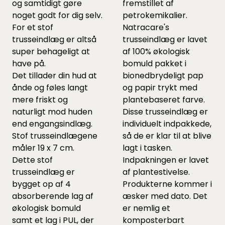
og samtidigt gøre
fremstillet af
noget godt for dig selv.
petrokemikalier.
For et stof
Natracare's
trusseindlæg er altså
trusseindlæg er lavet
super behageligt at
af 100% økologisk
have på.
bomuld pakket i
Det tillader din hud at
bionedbrydeligt pap
ånde og føles langt
og papir trykt med
mere friskt og
plantebaseret farve.
naturligt mod huden
Disse trusseindlæg er
end engangsindlæg.
individuelt indpakkede,
Stof trusseindlægene
så de er klar til at blive
måler 19 x 7 cm.
lagt i tasken.
Dette stof
Indpakningen er lavet
trusseindlæg er
af plantestivelse.
bygget op af 4
Produkterne kommer i
absorberende lag af
æsker med dato. Det
økologisk bomuld
er nemlig et
samt et lag i PUL, der
komposterbart