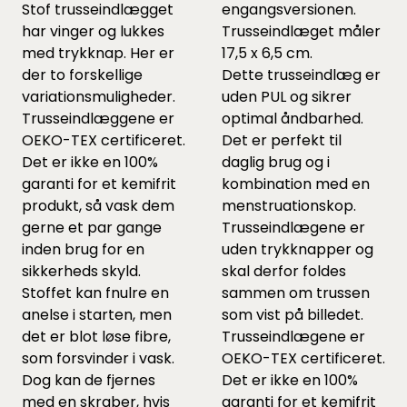
Stof trusseindlægget
engangsversionen.
har vinger og lukkes
Trusseindlæget måler
med trykknap. Her er
17,5 x 6,5 cm.
der to forskellige
Dette trusseindlæg er
variationsmuligheder.
uden PUL og sikrer
Trusseindlæggene er
optimal åndbarhed.
OEKO-TEX certificeret.
Det er perfekt til
Det er ikke en 100%
daglig brug og i
garanti for et kemifrit
kombination med en
produkt, så vask dem
menstruationskop.
gerne et par gange
Trusseindlægene er
inden brug for en
uden trykknapper og
sikkerheds skyld.
skal derfor foldes
Stoffet kan fnulre en
sammen om trussen
anelse i starten, men
som vist på billedet.
det er blot løse fibre,
Trusseindlægene er
som forsvinder i vask.
OEKO-TEX certificeret.
Dog kan de fjernes
Det er ikke en 100%
med en skraber, hvis
garanti for et kemifrit