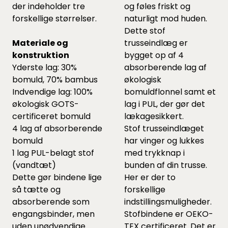
der indeholder tre
og føles friskt og
forskellige størrelser.
naturligt mod huden.
Dette stof
Materiale og
trusseindlæg er
konstruktion
bygget op af 4
Yderste lag: 30%
absorberende lag af
bomuld, 70% bambus
økologisk
Indvendige lag: 100%
bomuldflonnel samt et
økologisk GOTS-
lag i PUL, der gør det
certificeret bomuld
lækagesikkert.
4 lag af absorberende
Stof trusseindlæget
bomuld
har vinger og lukkes
1 lag PUL-belagt stof
med trykknap i
(vandtæt)
bunden af din trusse.
Dette gør bindene lige
Her er der to
så tætte og
forskellige
absorberende som
indstillingsmuligheder.
engangsbinder, men
Stofbindene er OEKO-
uden unødvendige
TEX certificeret. Det er