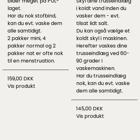
slider meget på PUL-
Skyl dine trusseindlæg
laget.
i koldt vand inden du
Har du nok stofbind,
vasker dem - evt.
kan du evt. vaske dem
tilsat lidt salt.
alle samtidigt.
Du kan også vælge et
2 pakker mini, 4
koldt skyl i maskinen.
pakker normal og 2
Herefter vaskes dine
pakker nat er ofte nok
trusseindlæg ved 60-
til en menstruation.
90 grader i
vaskemaskinen.
Har du trusseindlæg
159,00 DKK
nok, kan du evt. vaske
Vis produkt
dem alle samtidigt.
145,00 DKK
Vis produkt