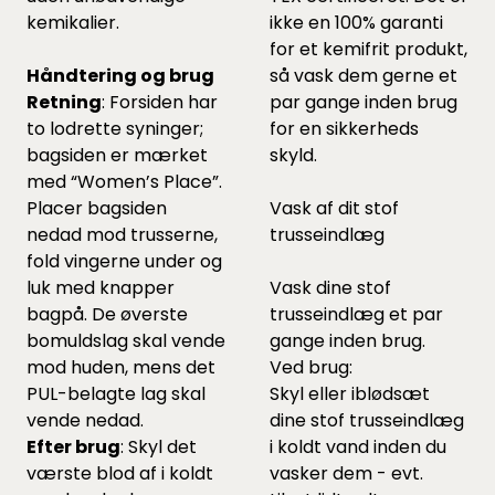
kemikalier.
ikke en 100% garanti
for et kemifrit produkt,
Håndtering og brug
så vask dem gerne et
Retning
: Forsiden har
par gange inden brug
to lodrette syninger;
for en sikkerheds
bagsiden er mærket
skyld.
med “Women’s Place”.
Placer bagsiden
Vask af dit stof
nedad mod trusserne,
trusseindlæg
fold vingerne under og
luk med knapper
Vask dine stof
bagpå. De øverste
trusseindlæg et par
bomulds­lag skal vende
gange inden brug.
mod huden, mens det
Ved brug:
PUL-belagte lag skal
Skyl eller iblødsæt
vende nedad.
dine stof trusseindlæg
Efter brug
: Skyl det
i koldt vand inden du
værste blod af i koldt
vasker dem - evt.