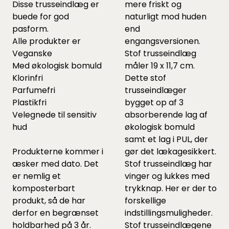
Disse trusseindlæg er
mere friskt og
buede for god
naturligt mod huden
pasform.
end
Alle produkter er
engangsversionen.
Veganske
Stof trusseindlæg
Med økologisk bomuld
måler 19 x 11,7 cm.
Klorinfri
Dette stof
Parfumefri
trusseindlæger
Plastikfri
bygget op af 3
Velegnede til sensitiv
absorberende lag af
hud
økologisk bomuld
samt et lag i PUL, der
Produkterne kommer i
gør det lækagesikkert.
æsker med dato. Det
Stof trusseindlæg har
er nemlig et
vinger og lukkes med
komposterbart
trykknap. Her er der to
produkt, så de har
forskellige
derfor en begrænset
indstillingsmuligheder.
holdbarhed på 3 år.
Stof trusseindlægene