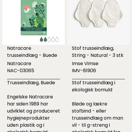
Natracare
Stof trusseindlæg,
trusseindlæg - Buede
String - Natural - 3 stk
Natracare
Imse Vimse
NAC-03065
IMV-81906
Trusseindlæg, Buede
Stof trusseindlæg i
økologisk bomuld
Engelske Natracare
har siden 1989 har
Bløde og lækre
udviklet og produceret
stofbind - eller
hygiejneprodukter
trusseindlæg om man
uden plastik og i
vil - til g-streng i