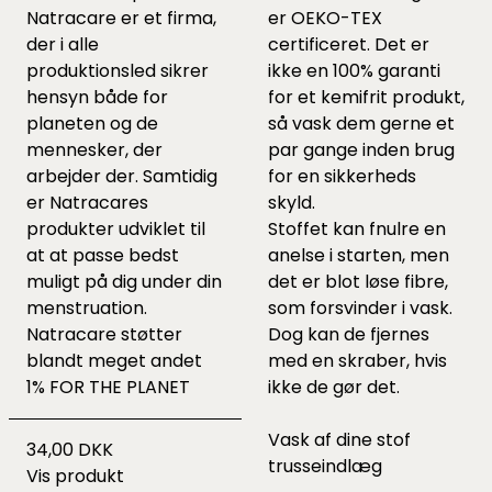
Natracare er et firma,
er OEKO-TEX
der i alle
certificeret. Det er
produktionsled sikrer
ikke en 100% garanti
hensyn både for
for et kemifrit produkt,
planeten og de
så vask dem gerne et
mennesker, der
par gange inden brug
arbejder der. Samtidig
for en sikkerheds
er Natracares
skyld.
produkter udviklet til
Stoffet kan fnulre en
at at passe bedst
anelse i starten, men
muligt på dig under din
det er blot løse fibre,
menstruation.
som forsvinder i vask.
Natracare støtter
Dog kan de fjernes
blandt meget andet
med en skraber, hvis
1% FOR THE PLANET
ikke de gør det.
Vask af dine stof
34,00 DKK
trusseindlæg
Vis produkt