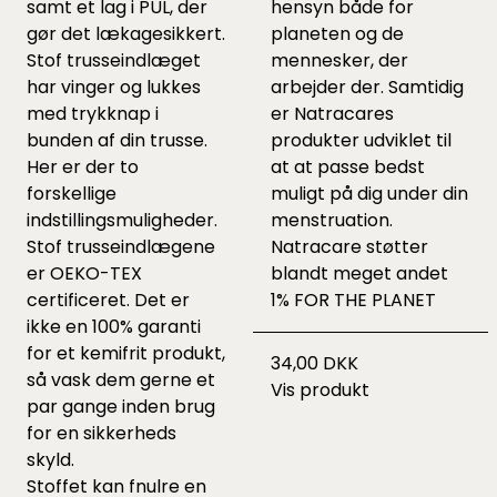
samt et lag i PUL, der
hensyn både for
gør det lækagesikkert.
planeten og de
Stof trusseindlæget
mennesker, der
har vinger og lukkes
arbejder der. Samtidig
med trykknap i
er Natracares
bunden af din trusse.
produkter udviklet til
Her er der to
at at passe bedst
forskellige
muligt på dig under din
indstillingsmuligheder.
menstruation.
Stof trusseindlægene
Natracare støtter
er OEKO-TEX
blandt meget andet
certificeret. Det er
1% FOR THE PLANET
ikke en 100% garanti
for et kemifrit produkt,
34,00 DKK
så vask dem gerne et
Vis produkt
par gange inden brug
for en sikkerheds
skyld.
Stoffet kan fnulre en