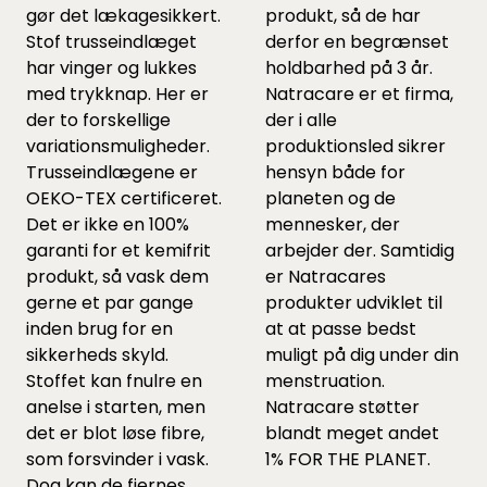
gør det lækagesikkert.
produkt, så de har
Stof trusseindlæget
derfor en begrænset
har vinger og lukkes
holdbarhed på 3 år.
med trykknap. Her er
Natracare er et firma,
der to forskellige
der i alle
variationsmuligheder.
produktionsled sikrer
Trusseindlægene er
hensyn både for
OEKO-TEX certificeret.
planeten og de
Det er ikke en 100%
mennesker, der
garanti for et kemifrit
arbejder der. Samtidig
produkt, så vask dem
er Natracares
gerne et par gange
produkter udviklet til
inden brug for en
at at passe bedst
sikkerheds skyld.
muligt på dig under din
Stoffet kan fnulre en
menstruation.
anelse i starten, men
Natracare støtter
det er blot løse fibre,
blandt meget andet
som forsvinder i vask.
1% FOR THE PLANET.
Dog kan de fjernes