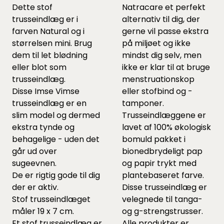
Dette stof
Natracare et perfekt
trusseindlæg er i
alternativ til dig, der
farven Natural og i
gerne vil passe ekstra
størrelsen mini. Brug
på miljøet og ikke
dem til let blødning
mindst dig selv, men
eller blot som
ikke er klar til at bruge
trusseindlæg.
menstruationskop
Disse Imse Vimse
eller stofbind og -
trusseindlæg er en
tamponer.
slim model og dermed
Trusseindlæggene er
ekstra tynde og
lavet af 100% økologisk
behagelige - uden det
bomuld pakket i
går ud over
bionedbrydeligt pap
sugeevnen.
og papir trykt med
De er rigtig gode til dig
plantebaseret farve.
der er aktiv.
Disse trusseindlæg er
Stof trusseindlæget
velegnede til tanga-
måler 19 x 7 cm.
og g-strengstrusser.
Et stof trusseindlæg er
Alle produkter er