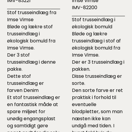
IMV-83221
Imse Vimse
IMV-82200
Stof trusseindlæg fra
Imse Vimse
Stof trusseindlæg i
Bløde og lækre stof
økologisk bomuld
trusseindlæg i
Bløde og lækre
økologisk bomuld fra
trusseindlæg i stof af
Imse Vimse.
økologisk bomuld fra
Der 3 stof
Imse Vimse.
trusseindlæg i denne
Der er 3 trusseindlæg i
pakke.
pakken.
Dette stof
Disse trusseindlæg er
trusseindlæg er
sorte.
farven Denim
Den sorte farve er ret
Et stof trusseindlæg er
praktisk i forhold til
en fantastisk måde at
eventuelle
spare miljøet for
blodpletter, som man
unødig engangsplast
næsten ikke kan
og samtidigt gøre
undgå med tiden. I