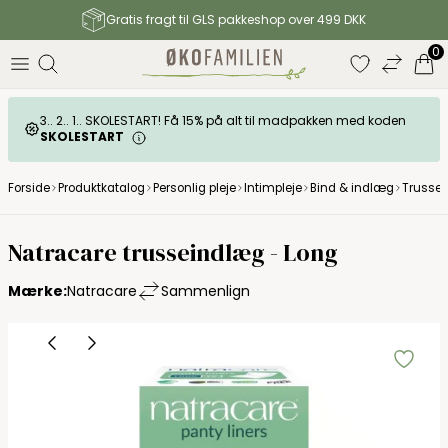
Gratis fragt til GLS pakkeshop over 499 DKK
0
3.. 2.. 1.. SKOLESTART! Få 15% på alt til madpakken med koden
SKOLESTART
Forside
Produktkatalog
Personlig pleje
Intimpleje
Bind & indlæg
Trusse
Natracare trusseindlæg - Long
Mærke:
Natracare
Sammenlign