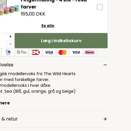
farver
165,00 DKK
Se alle
+
Læg i indkøbskurv
-
ivelse
gisk modellervoks fra The Wild Hearts
r med forskellige farver.
 modellervoks i hver dåse.
t: Sea (Blå, gul, orange, grå og beige)
mere
 & retur