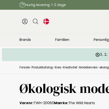
Hurtig levering: 1-2 dage
Brands
Familien
Personlig
3.. 2
Forside
Produktkatalog
Krea
Kreativitet
Modellervoks
økolog
Økologisk model
Varenr:
TWH-20060
Mærke:
The Wild Hearts