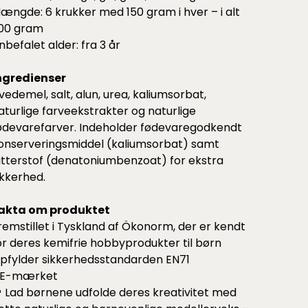
ængde: 6 krukker med 150 gram i hver – i alt
00 gram
nbefalet alder: fra 3 år
ngredienser
vedemel, salt, alun, urea, kaliumsorbat,
aturlige farveekstrakter og naturlige
ødevarefarver. Indeholder fødevaregodkendt
onserveringsmiddel (kaliumsorbat) samt
itterstof (denatoniumbenzoat) for ekstra
ikkerhed.
akta om produktet
remstillet i Tyskland af Ökonorm, der er kendt
or deres kemifrie hobbyprodukter til børn
pfylder sikkerhedsstandarden EN71
E-mærket
 Lad børnene udfolde deres kreativitet med