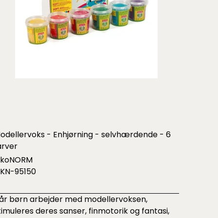
odellervoks - Enhjørning - selvhærdende - 6
arver
koNORM
KN-95150
år børn arbejder med modellervoksen,
timuleres deres sanser, finmotorik og fantasi,