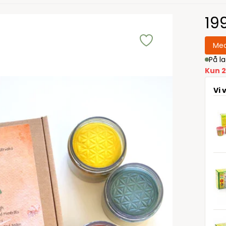
19
Med
På l
Kun 2
Vi 