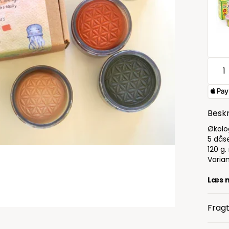
Beskr
Økolo
5 dåse
120 g.
Varian
Læs 
Fragt