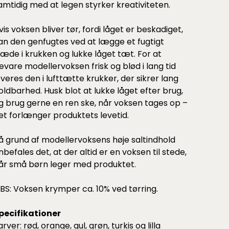
amtidig med at legen styrker kreativiteten.
vis voksen bliver tør, fordi låget er beskadiget,
an den genfugtes ved at lægge et fugtigt
læde i krukken og lukke låget tæt. For at
evare modellervoksen frisk og blød i lang tid
everes den i lufttætte krukker, der sikrer lang
oldbarhed. Husk blot at lukke låget efter brug,
g brug gerne en ren ske, når voksen tages op –
et forlænger produktets levetid.
å grund af modellervoksens høje saltindhold
nbefales det, at der altid er en voksen til stede,
år små børn leger med produktet.
BS: Voksen krymper ca. 10% ved tørring.
pecifikationer
arver: rød, orange, gul, grøn, turkis og lilla