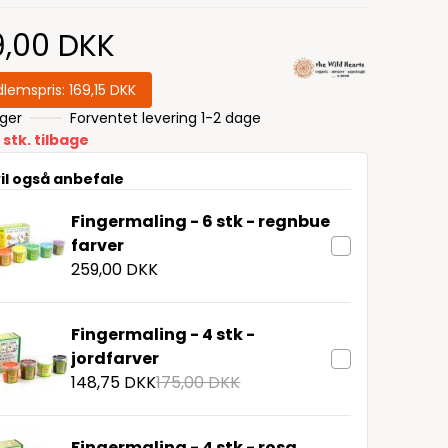
9,00 DKK
lemspris:
169,15 DKK
ager
Forventet levering 1-2 dage
 stk. tilbage
vil også anbefale
Fingermaling - 6 stk - regnbue
farver
259,00 DKK
Fingermaling - 4 stk -
jordfarver
148,75 DKK
175,00 DKK
Fingermaling - 4 stk - rosa