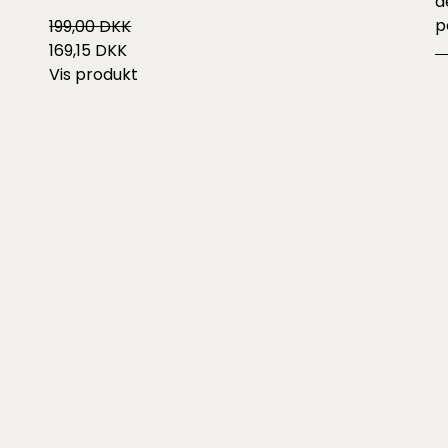
d
p
199,00 DKK
169,15 DKK
Vis produkt