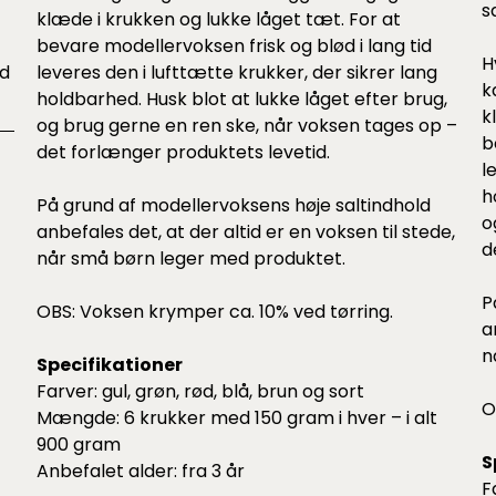
s
klæde i krukken og lukke låget tæt. For at
bevare modellervoksen frisk og blød i lang tid
H
ed
leveres den i lufttætte krukker, der sikrer lang
k
holdbarhed. Husk blot at lukke låget efter brug,
k
og brug gerne en ren ske, når voksen tages op –
b
det forlænger produktets levetid.
l
h
På grund af modellervoksens høje saltindhold
o
anbefales det, at der altid er en voksen til stede,
d
når små børn leger med produktet.
P
OBS: Voksen krymper ca. 10% ved tørring.
a
n
Specifikationer
Farver: gul, grøn, rød, blå, brun og sort
O
Mængde: 6 krukker med 150 gram i hver – i alt
900 gram
S
Anbefalet alder: fra 3 år
F