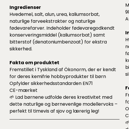
M
Ingredienser
9
Hvedemel, salt, alun, urea, kaliumsorbat,
A
naturlige farveekstrakter og naturlige
fødevarefarver. Indeholder fødevaregodkendt
I
konserveringsmiddel (kaliumsorbat) samt
H
bitterstof (denatoniumbenzoat) for ekstra
n
sikkerhed.
f
k
Fakta om produktet
b
Fremstillet i Tyskland af Ökonorm, der er kendt
s
for deres kemifrie hobbyprodukter til børn
Opfylder sikkerhedsstandarden EN71
F
CE-mærket
F
🌱 Lad børnene udfolde deres kreativitet med
f
dette naturlige og børnevenlige modellervoks –
O
perfekt til timevis af sjov og lærerig leg!
C
