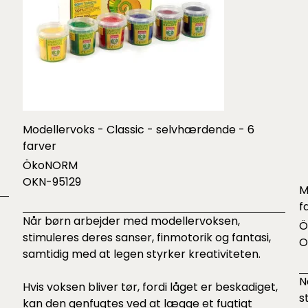
Modellervoks - Classic - selvhærdende - 6
farver
ÖkoNORM
OKN-95129
M
f
Når børn arbejder med modellervoksen,
Ö
stimuleres deres sanser, finmotorik og fantasi,
O
samtidig med at legen styrker kreativiteten.
N
Hvis voksen bliver tør, fordi låget er beskadiget,
s
kan den genfugtes ved at lægge et fugtigt