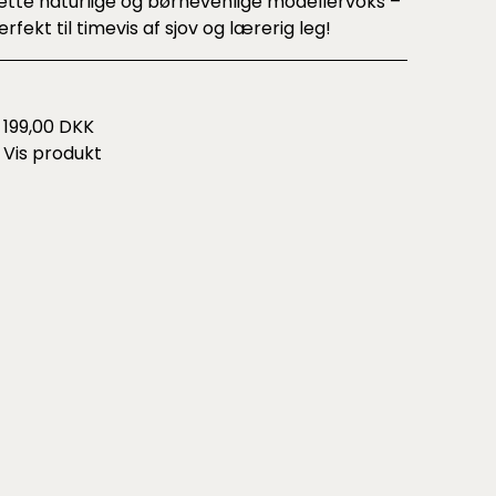
ette naturlige og børnevenlige modellervoks –
erfekt til timevis af sjov og lærerig leg!
199,00 DKK
Vis produkt