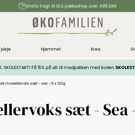
Gratis fragt til GLS pakkeshop over 499 DKK
 pleje
Hjemmet
Krea
G
.. 1.. SKOLESTART! Få 15% på alt til madpakken med koden
SKOLES
isk modellervoks sæt - sea - 5 x 120g
lervoks sæt - Sea -