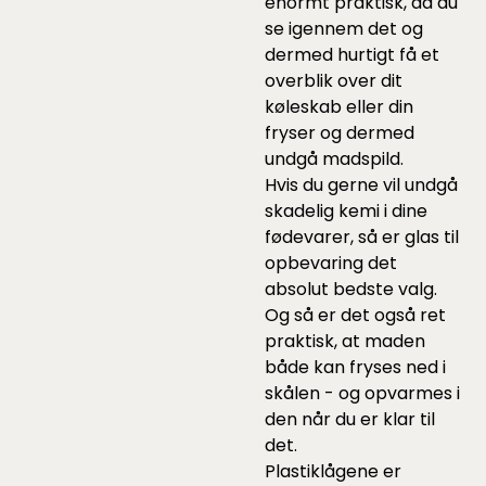
enormt praktisk, da du
se igennem det og
dermed hurtigt få et
overblik over dit
køleskab eller din
fryser og dermed
undgå madspild.
Hvis du gerne vil undgå
skadelig kemi i dine
fødevarer, så er glas til
opbevaring det
absolut bedste valg.
Og så er det også ret
praktisk, at maden
både kan fryses ned i
skålen - og opvarmes i
den når du er klar til
det.
Plastiklågene er