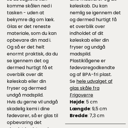
komme skålen ned i
køleskab. Du kan
tasken - uden at
nemlig se igennem det
bekymre dig om læk.
og dermed hurtigt få
Glas er det reneste
et overblik over
materiale, som du kan
indholdet af dit
opbevare din mad i.
køleskab eller din
Og så er det helt
fryser og undgå
enormt praktisk, da du
madspild.
se igennem det og
Plastiklågene er
dermed hurtigt få et
fødevaregodkendte
overblik over dit
og af BPA-fri plast.
køleskab eller din
Se
hele udvalget af
fryser og dermed
glas skåle fra
undgå madspild.
Frigoverre
Hvis du gerne vil undgå
Højde
: 5 cm
skadelig kemi i dine
Længde
: 9,5 cm
fødevarer, så er glas til
Bredde
: 7,3 cm
opbevaring det