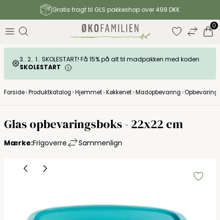
Gratis fragt til GLS pakkeshop over 499 DKK
0
3.. 2.. 1.. SKOLESTART! Få 15% på alt til madpakken med koden
SKOLESTART
Forside
Produktkatalog
Hjemmet
Køkkenet
Madopbevaring
Opbevarings
Glas opbevaringsboks - 22x22 cm
Mærke:
Frigoverre
Sammenlign