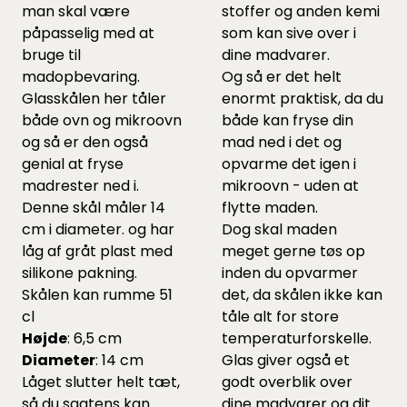
man skal være
stoffer og anden kemi
påpasselig med at
som kan sive over i
bruge til
dine madvarer.
madopbevaring.
Og så er det helt
Glasskålen her tåler
enormt praktisk, da du
både ovn og mikroovn
både kan fryse din
og så er den også
mad ned i det og
genial at fryse
opvarme det igen i
madrester ned i.
mikroovn - uden at
Denne skål måler 14
flytte maden.
cm i diameter. og har
Dog skal maden
låg af gråt plast med
meget gerne tøs op
silikone pakning.
inden du opvarmer
Skålen kan rumme 51
det, da skålen ikke kan
cl
tåle alt for store
Højde
: 6,5 cm
temperaturforskelle.
Diameter
: 14 cm
Glas giver også et
Låget slutter helt tæt,
godt overblik over
så du sagtens kan
dine madvarer og dit