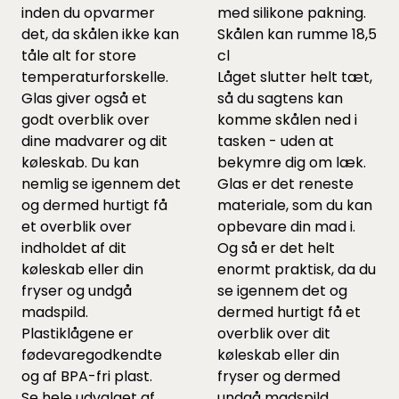
inden du opvarmer
med silikone pakning.
det, da skålen ikke kan
Skålen kan rumme 18,5
tåle alt for store
cl
temperaturforskelle.
Låget slutter helt tæt,
Glas giver også et
så du sagtens kan
godt overblik over
komme skålen ned i
dine madvarer og dit
tasken - uden at
køleskab. Du kan
bekymre dig om læk.
nemlig se igennem det
Glas er det reneste
og dermed hurtigt få
materiale, som du kan
et overblik over
opbevare din mad i.
indholdet af dit
Og så er det helt
køleskab eller din
enormt praktisk, da du
fryser og undgå
se igennem det og
madspild.
dermed hurtigt få et
Plastiklågene er
overblik over dit
fødevaregodkendte
køleskab eller din
og af BPA-fri plast.
fryser og dermed
Se
hele udvalget af
undgå madspild.