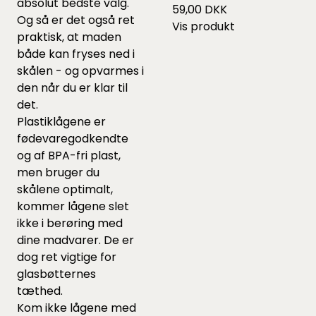
absolut bedste valg.
59,00 DKK
Og så er det også ret
Vis produkt
praktisk, at maden
både kan fryses ned i
skålen - og opvarmes i
den når du er klar til
det.
Plastiklågene er
fødevaregodkendte
og af BPA-fri plast,
men bruger du
skålene optimalt,
kommer lågene slet
ikke i berøring med
dine madvarer. De er
dog ret vigtige for
glasbøtternes
tæthed.
Kom ikke lågene med