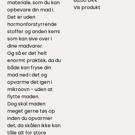
88,00 DKK
materiale, som du kan
Vis produkt
opbevare din mad i.
Det er uden
hormonforstyrrende
stoffer og anden kemi
som kan sive over i
dine madvarer.
Og så er det helt
enormt praktisk, da du
både kan fryse din
mad ned i det og
opvarme det igen i
mikroovn - uden at
flytte maden.
Dog skal maden
meget gerne tøs op
inden du opvarmer
det, da skålen ikke kan
tåle alt for store