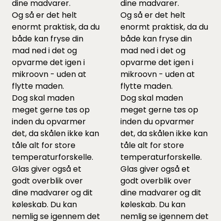
dine madvarer.
dine madvarer.
Og så er det helt
Og så er det helt
enormt praktisk, da du
enormt praktisk, da du
både kan fryse din
både kan fryse din
mad ned i det og
mad ned i det og
opvarme det igen i
opvarme det igen i
mikroovn - uden at
mikroovn - uden at
flytte maden.
flytte maden.
Dog skal maden
Dog skal maden
meget gerne tøs op
meget gerne tøs op
inden du opvarmer
inden du opvarmer
det, da skålen ikke kan
det, da skålen ikke kan
tåle alt for store
tåle alt for store
temperaturforskelle.
temperaturforskelle.
Glas giver også et
Glas giver også et
godt overblik over
godt overblik over
dine madvarer og dit
dine madvarer og dit
køleskab. Du kan
køleskab. Du kan
nemlig se igennem det
nemlig se igennem det