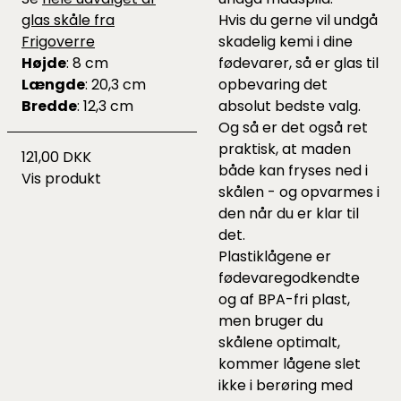
glas skåle fra
Hvis du gerne vil undgå
Frigoverre
skadelig kemi i dine
Højde
: 8 cm
fødevarer, så er glas til
Længde
: 20,3 cm
opbevaring det
Bredde
: 12,3 cm
absolut bedste valg.
Og så er det også ret
praktisk, at maden
121,00 DKK
både kan fryses ned i
Vis produkt
skålen - og opvarmes i
den når du er klar til
det.
Plastiklågene er
fødevaregodkendte
og af BPA-fri plast,
men bruger du
skålene optimalt,
kommer lågene slet
ikke i berøring med