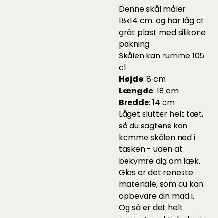
Denne skål måler
18x14 cm. og har låg af
gråt plast med silikone
pakning.
Skålen kan rumme 105
cl
Højde
: 8 cm
Længde
: 18 cm
Bredde
: 14 cm
Låget slutter helt tæt,
så du sagtens kan
komme skålen ned i
tasken - uden at
bekymre dig om læk.
Glas er det reneste
materiale, som du kan
opbevare din mad i.
Og så er det helt