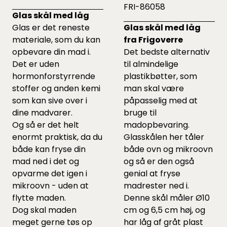
FRI-86058
Glas skål med låg
Glas er det reneste
Glas skål med låg
materiale, som du kan
fra Frigoverre
opbevare din mad i.
Det bedste alternativ
Det er uden
til almindelige
hormonforstyrrende
plastikbøtter, som
stoffer og anden kemi
man skal være
som kan sive over i
påpasselig med at
dine madvarer.
bruge til
Og så er det helt
madopbevaring.
enormt praktisk, da du
Glasskålen her tåler
både kan fryse din
både ovn og mikroovn
mad ned i det og
og så er den også
opvarme det igen i
genial at fryse
mikroovn - uden at
madrester ned i.
flytte maden.
Denne skål måler Ø10
Dog skal maden
cm og 6,5 cm høj, og
meget gerne tøs op
har låg af gråt plast