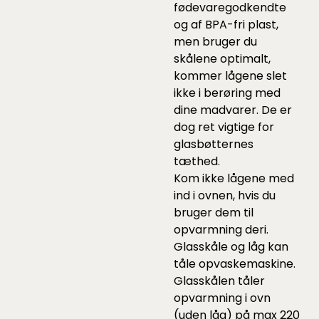
fødevaregodkendte
og af BPA-fri plast,
men bruger du
skålene optimalt,
kommer lågene slet
ikke i berøring med
dine madvarer. De er
dog ret vigtige for
glasbøtternes
tæthed.
Kom ikke lågene med
ind i ovnen, hvis du
bruger dem til
opvarmning deri.
Glasskåle og låg kan
tåle opvaskemaskine.
Glasskålen tåler
opvarmning i ovn
(uden låg) på max 220