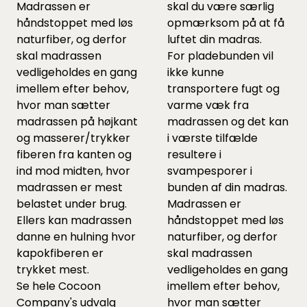
Madrassen er
skal du være særlig
håndstoppet med løs
opmærksom på at få
naturfiber, og derfor
luftet din madras.
skal madrassen
For pladebunden vil
vedligeholdes en gang
ikke kunne
imellem efter behov,
transportere fugt og
hvor man sætter
varme væk fra
madrassen på højkant
madrassen og det kan
og masserer/trykker
i værste tilfælde
fiberen fra kanten og
resultere i
ind mod midten, hvor
svampesporer i
madrassen er mest
bunden af din madras.
belastet under brug.
Madrassen er
Ellers kan madrassen
håndstoppet med løs
danne en hulning hvor
naturfiber, og derfor
kapokfiberen er
skal madrassen
trykket mest.
vedligeholdes en gang
Se hele
Cocoon
imellem efter behov,
Company's udvalg
hvor man sætter