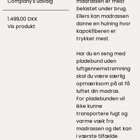
Company's udvalg
madrassen er mest
belastet under brug.
Ellers kan madrassen
1.499,00 DKK
danne en hulning hvor
Vis produkt
kapokfiberen er
trykket mest.
Har du en seng med
pladebund uden
luftgennemstrømning
skal du være særlig
opmærksom på at få
luftet din madras.
For pladebunden vil
ikke kunne
transportere fugt og
varme væk fra
madrassen og det kan
i værste tilfælde