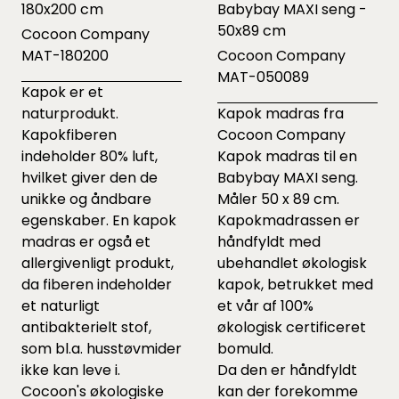
180x200 cm
Babybay MAXI seng -
50x89 cm
Cocoon Company
MAT-180200
Cocoon Company
MAT-050089
Kapok er et
naturprodukt.
Kapok madras fra
Kapokfiberen
Cocoon Company
indeholder 80% luft,
Kapok madras til en
hvilket giver den de
Babybay MAXI seng.
unikke og åndbare
Måler 50 x 89 cm.
egenskaber. En kapok
Kapokmadrassen er
madras er også et
håndfyldt med
allergivenligt produkt,
ubehandlet økologisk
da fiberen indeholder
kapok, betrukket med
et naturligt
et vår af 100%
antibakterielt stof,
økologisk certificeret
som bl.a. husstøvmider
bomuld.
ikke kan leve i.
Da den er håndfyldt
Cocoon's økologiske
kan der forekomme