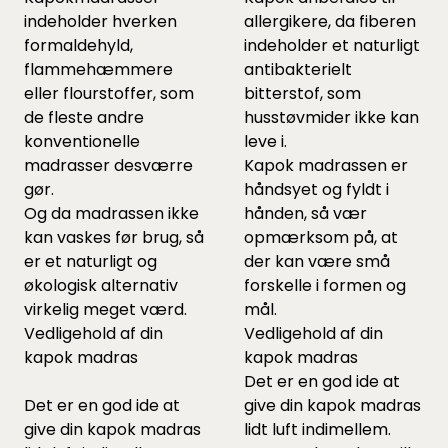
indeholder hverken
allergikere, da fiberen
formaldehyld,
indeholder et naturligt
flammehæmmere
antibakterielt
eller flourstoffer, som
bitterstof, som
de fleste andre
husstøvmider ikke kan
konventionelle
leve i.
madrasser desværre
Kapok madrassen er
gør.
håndsyet og fyldt i
Og da madrassen ikke
hånden, så vær
kan vaskes før brug, så
opmærksom på, at
er et naturligt og
der kan være små
økologisk alternativ
forskelle i formen og
virkelig meget værd.
mål.
Vedligehold af din
Vedligehold af din
kapok madras
kapok madras
Det er en god ide at
Det er en god ide at
give din kapok madras
give din kapok madras
lidt luft indimellem.