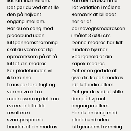
lidt luft indimellem.
kan der forekomme
Det gør du ved at stille
lidt variation i målene.
den på højkant
Bemærk at billedet
engang imellem.
her er af
Har du en seng med
barnevognsmadrassen
pladebund uden
i målet 37x96 cm.
luftgennemstrømning
Denne madras har lidt
skal du være særlig
rundere hjørner.
opmærksom på at få
Vedligehold af din
luftet din madras.
kapok madras
For pladebunden vil
Det er en god ide at
ikke kunne
give din kapok madras
transportere fugt og
lidt luft indimellem.
varme væk fra
Det gør du ved at stille
madrassen og det kan
den på højkant
i værste tilfælde
engang imellem.
resultere i
Har du en seng med
svampesporer i
pladebund uden
bunden af din madras.
luftgennemstrømning