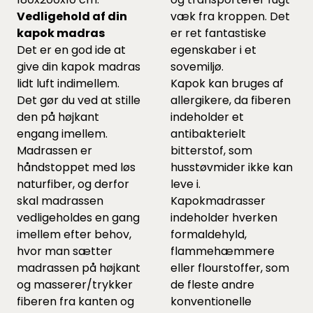
Vedligehold af din
væk fra kroppen. Det
kapok madras
er ret fantastiske
Det er en god ide at
egenskaber i et
give din kapok madras
sovemiljø.
lidt luft indimellem.
Kapok kan bruges af
Det gør du ved at stille
allergikere, da fiberen
den på højkant
indeholder et
engang imellem.
antibakterielt
Madrassen er
bitterstof, som
håndstoppet med løs
husstøvmider ikke kan
naturfiber, og derfor
leve i.
skal madrassen
Kapokmadrasser
vedligeholdes en gang
indeholder hverken
imellem efter behov,
formaldehyld,
hvor man sætter
flammehæmmere
madrassen på højkant
eller flourstoffer, som
og masserer/trykker
de fleste andre
fiberen fra kanten og
konventionelle