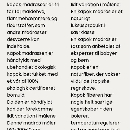
kapok madrasser er fri
lidt variation i målene.
for formaldehyd,
En kapok madras er et
flammehæmmere og
naturligt
flourstoffer, som
luksusprodukt i
andre madrasser
særklasse.
desværre kan
En kapok madras er
indeholde.
fast som anbefalet af
Kapokmadrassen er
eksperter til babyer
håndfyldt med
og børn.
ubehandlet økologisk
Kapok er en
kapok, betrukket med
naturfiber, der vokser
et vår af 100%
vildt i de tropiske
økologisk certificeret
regnskove.
bomuld.
Kapok fiberen har
Da den er håndfyldt
nogle helt særlige
kan der forekomme
egenskaber - den
lidt variation i målene.
isolerer,
Denne madras måler
temperaturregulerer
180x200x10 cm.
og transporterer fugt