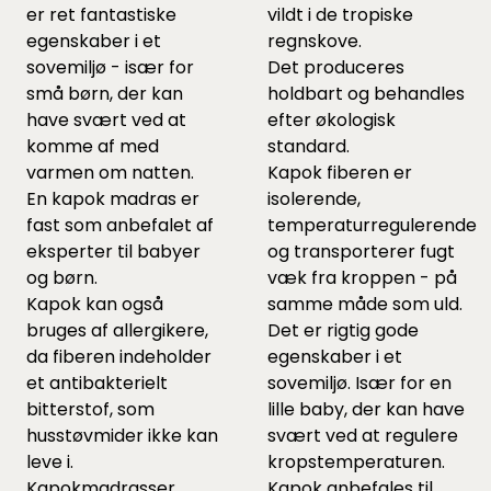
er ret fantastiske
vildt i de tropiske
egenskaber i et
regnskove.
sovemiljø - især for
Det produceres
små børn, der kan
holdbart og behandles
have svært ved at
efter økologisk
komme af med
standard.
varmen om natten.
Kapok fiberen er
En kapok madras er
isolerende,
fast som anbefalet af
temperaturregulerende
eksperter til babyer
og transporterer fugt
og børn.
væk fra kroppen - på
Kapok kan også
samme måde som uld.
bruges af allergikere,
Det er rigtig gode
da fiberen indeholder
egenskaber i et
et antibakterielt
sovemiljø. Især for en
bitterstof, som
lille baby, der kan have
husstøvmider ikke kan
svært ved at regulere
leve i.
kropstemperaturen.
Kapokmadrasser
Kapok anbefales til