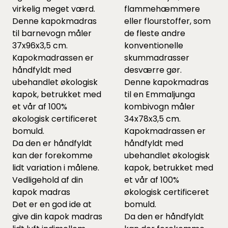
virkelig meget værd.
flammehæmmere
Denne kapokmadras
eller flourstoffer, som
til barnevogn måler
de fleste andre
37x96x3,5 cm.
konventionelle
Kapokmadrassen er
skummadrasser
håndfyldt med
desværre gør.
ubehandlet økologisk
Denne kapokmadras
kapok, betrukket med
til en Emmaljunga
et vår af 100%
kombivogn måler
økologisk certificeret
34x78x3,5 cm.
bomuld.
Kapokmadrassen er
Da den er håndfyldt
håndfyldt med
kan der forekomme
ubehandlet økologisk
lidt variation i målene.
kapok, betrukket med
Vedligehold af din
et vår af 100%
kapok madras
økologisk certificeret
Det er en god ide at
bomuld.
give din kapok madras
Da den er håndfyldt