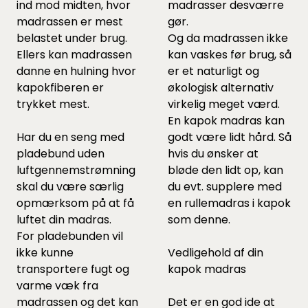
ind mod midten, hvor
madrasser desværre
madrassen er mest
gør.
belastet under brug.
Og da madrassen ikke
Ellers kan madrassen
kan vaskes før brug, så
danne en hulning hvor
er et naturligt og
kapokfiberen er
økologisk alternativ
trykket mest.
virkelig meget værd.
En kapok madras kan
Har du en seng med
godt være lidt hård. Så
pladebund uden
hvis du ønsker at
luftgennemstrømning
bløde den lidt op, kan
skal du være særlig
du evt. supplere med
opmærksom på at få
en rullemadras i kapok
luftet din madras.
som
denne
.
For pladebunden vil
ikke kunne
Vedligehold af din
transportere fugt og
kapok madras
varme væk fra
madrassen og det kan
Det er en god ide at