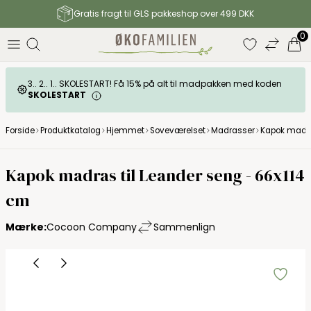
4.9 / 5 anbefaler | 20.000 bedømmelser
0
3.. 2.. 1.. SKOLESTART! Få 15% på alt til madpakken med koden
SKOLESTART
Forside
Produktkatalog
Hjemmet
Soveværelset
Madrasser
Kapok madr
Kapok madras til Leander seng - 66x114
cm
Mærke:
Cocoon Company
Sammenlign