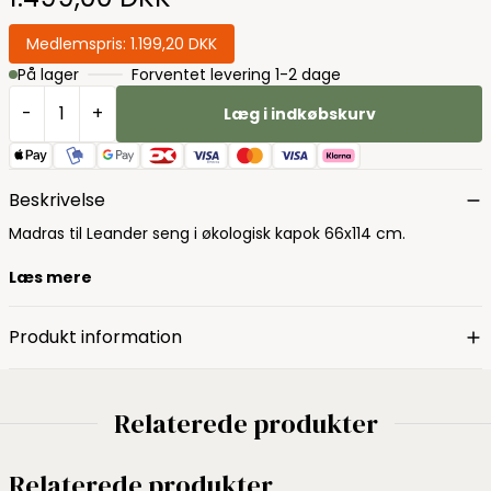
Medlemspris:
1.199,20 DKK
På lager
Forventet levering 1-2 dage
-
+
Læg i indkøbskurv
Beskrivelse
Madras til Leander seng i økologisk kapok 66x114 cm.
Læs mere
Produkt information
Relaterede produkter
Relaterede produkter