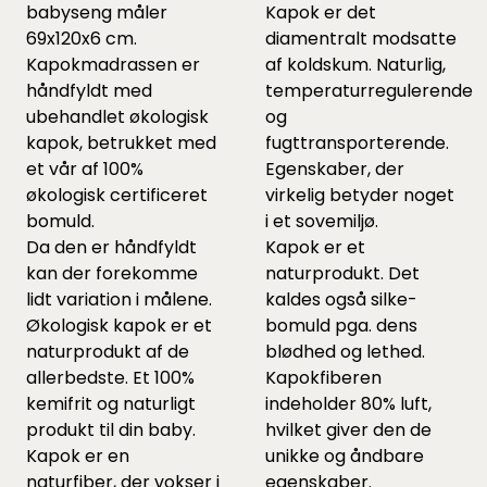
babyseng måler
Kapok er det
69x120x6 cm.
diamentralt modsatte
Kapokmadrassen er
af koldskum. Naturlig,
håndfyldt med
temperaturregulerende
ubehandlet økologisk
og
kapok, betrukket med
fugttransporterende.
et vår af 100%
Egenskaber, der
økologisk certificeret
virkelig betyder noget
bomuld.
i et sovemiljø.
Da den er håndfyldt
Kapok er et
kan der forekomme
naturprodukt. Det
lidt variation i målene.
kaldes også silke-
Økologisk kapok er et
bomuld pga. dens
naturprodukt af de
blødhed og lethed.
allerbedste. Et 100%
Kapokfiberen
kemifrit og naturligt
indeholder 80% luft,
produkt til din baby.
hvilket giver den de
Kapok er en
unikke og åndbare
naturfiber, der vokser i
egenskaber.