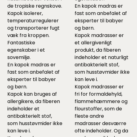
de tropiske regnskove.
En kapok madras er
Kapok isolerer,
fast som anbefalet af
temperaturregulerer
eksperter til babyer
og transporterer fugt
og børn.
væk fra kroppen.
Kapok madrasser er
Fantastiske
et allergivenligt
egenskaber i et
produkt, da fiberen
sovemiljø.
indeholder et naturligt
En kapok madras er
antibakterielt stof,
fast som anbefalet af
som husstøvmider ikke
eksperter til babyer
kan leve i.
og børn.
Kapok madrasser er
Kapok kan bruges af
fri for formaldehyld,
allergikere, da fiberen
flammehæmmere og
indeholder et
flourstoffer, som de
antibakterielt stof,
fleste andre
som husstøvmider ikke
madrasser desværre
kan leve i.
ofte indeholder. Og da