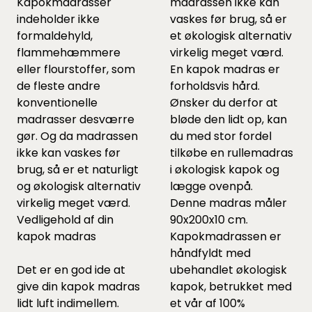
Kapokmadrasser
madrassen ikke kan
indeholder ikke
vaskes før brug, så er
formaldehyld,
et økologisk alternativ
flammehæmmere
virkelig meget værd.
eller flourstoffer, som
En kapok madras er
de fleste andre
forholdsvis hård.
konventionelle
Ønsker du derfor at
madrasser desværre
bløde den lidt op, kan
gør. Og da madrassen
du med stor fordel
ikke kan vaskes før
tilkøbe en
rullemadras
brug, så er et naturligt
i økologisk kapok og
og økologisk alternativ
lægge ovenpå.
virkelig meget værd.
Denne madras måler
Vedligehold af din
90x200x10 cm.
kapok madras
Kapokmadrassen er
håndfyldt med
Det er en god ide at
ubehandlet økologisk
give din kapok madras
kapok, betrukket med
lidt luft indimellem.
et vår af 100%