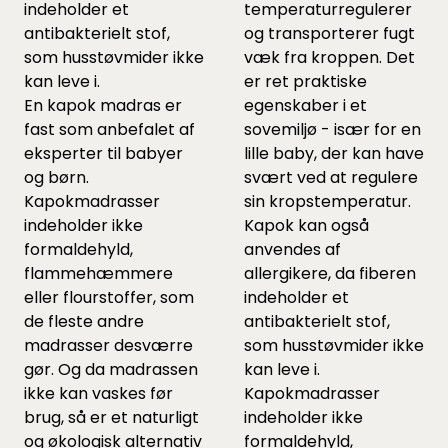
indeholder et
temperaturregulerer
antibakterielt stof,
og transporterer fugt
som husstøvmider ikke
væk fra kroppen. Det
kan leve i.
er ret praktiske
En kapok madras er
egenskaber i et
fast som anbefalet af
sovemiljø - især for en
eksperter til babyer
lille baby, der kan have
og børn.
svært ved at regulere
Kapokmadrasser
sin kropstemperatur.
indeholder ikke
Kapok kan også
formaldehyld,
anvendes af
flammehæmmere
allergikere, da fiberen
eller flourstoffer, som
indeholder et
de fleste andre
antibakterielt stof,
madrasser desværre
som husstøvmider ikke
gør. Og da madrassen
kan leve i.
ikke kan vaskes før
Kapokmadrasser
brug, så er et naturligt
indeholder ikke
og økologisk alternativ
formaldehyld,