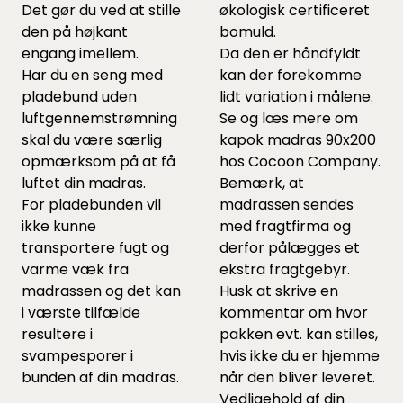
Det gør du ved at stille
økologisk certificeret
den på højkant
bomuld.
engang imellem.
Da den er håndfyldt
Har du en seng med
kan der forekomme
pladebund uden
lidt variation i målene.
luftgennemstrømning
Se og læs mere om
skal du være særlig
kapok madras 90x200
opmærksom på at få
hos Cocoon Company.
luftet din madras.
Bemærk, at
For pladebunden vil
madrassen sendes
ikke kunne
med fragtfirma og
transportere fugt og
derfor pålægges et
varme væk fra
ekstra fragtgebyr.
madrassen og det kan
Husk at skrive en
i værste tilfælde
kommentar om hvor
resultere i
pakken evt. kan stilles,
svampesporer i
hvis ikke du er hjemme
bunden af din madras.
når den bliver leveret.
Vedligehold af din