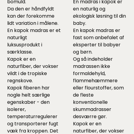
bomuld.
En madras i kapok er
Da den er håndfyldt
en naturlig og
kan der forekomme
økologisk løsning til din
lidt variation i målene.
baby.
En kapok madras er et
En kapok madras er
naturligt
fast som anbefalet af
luksusprodukt i
eksperter til babyer
særklasse.
og børn.
Kapok er en
Og så indeholder
naturfiber, der vokser
madrassen ikke
vildt i de tropiske
formaldehyld,
regnskove.
flammehæmmere
Kapok fiberen har
eller flourstoffer, som
nogle helt særlige
de fleste
egenskaber - den
konventionelle
isolerer,
skummadrasser
temperaturregulerer
desværre gør.
og transporterer fugt
Kapok er en
væk fra kroppen. Det
naturfiber, der vokser