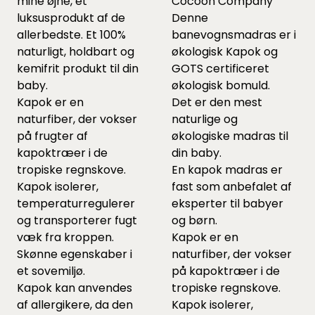
mine øjne, et
Cocoon Company
luksusprodukt af de
Denne
allerbedste. Et 100%
banevognsmadras er i
naturligt, holdbart og
økologisk Kapok og
kemifrit produkt til din
GOTS certificeret
baby.
økologisk bomuld.
Kapok er en
Det er den mest
naturfiber, der vokser
naturlige og
på frugter af
økologiske madras til
kapoktræer i de
din baby.
tropiske regnskove.
En kapok madras er
Kapok isolerer,
fast som anbefalet af
temperaturregulerer
eksperter til babyer
og transporterer fugt
og børn.
væk fra kroppen.
Kapok er en
Skønne egenskaber i
naturfiber, der vokser
et sovemiljø.
på kapoktræer i de
Kapok kan anvendes
tropiske regnskove.
af allergikere, da den
Kapok isolerer,