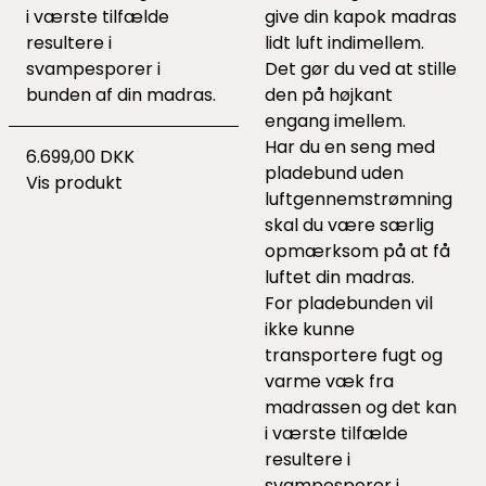
i værste tilfælde
give din kapok madras
resultere i
lidt luft indimellem.
svampesporer i
Det gør du ved at stille
bunden af din madras.
den på højkant
engang imellem.
Har du en seng med
6.699,00 DKK
pladebund uden
Vis produkt
luftgennemstrømning
skal du være særlig
opmærksom på at få
luftet din madras.
For pladebunden vil
ikke kunne
transportere fugt og
varme væk fra
madrassen og det kan
i værste tilfælde
resultere i
svampesporer i