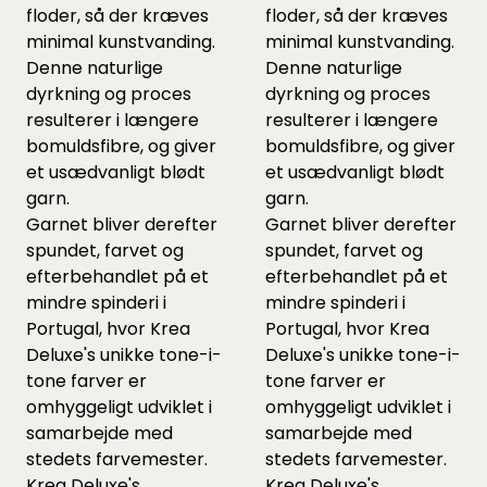
floder, så der kræves
floder, så der kræves
minimal kunstvanding.
minimal kunstvanding.
Denne naturlige
Denne naturlige
dyrkning og proces
dyrkning og proces
resulterer i længere
resulterer i længere
bomuldsfibre, og giver
bomuldsfibre, og giver
et usædvanligt blødt
et usædvanligt blødt
garn.
garn.
Garnet bliver derefter
Garnet bliver derefter
spundet, farvet og
spundet, farvet og
efterbehandlet på et
efterbehandlet på et
mindre spinderi i
mindre spinderi i
Portugal, hvor Krea
Portugal, hvor Krea
Deluxe's unikke tone-i-
Deluxe's unikke tone-i-
tone farver er
tone farver er
omhyggeligt udviklet i
omhyggeligt udviklet i
samarbejde med
samarbejde med
stedets farvemester.
stedets farvemester.
Krea Deluxe's
Krea Deluxe's