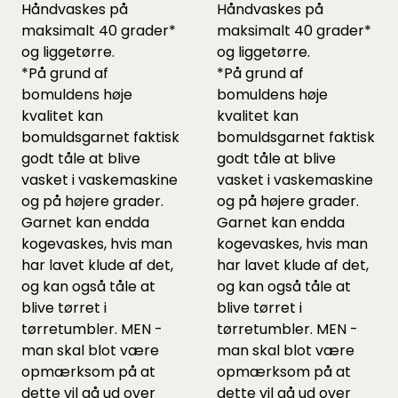
Håndvaskes på
Håndvaskes på
maksimalt 40 grader*
maksimalt 40 grader*
og liggetørre.
og liggetørre.
*På grund af
*På grund af
bomuldens høje
bomuldens høje
kvalitet kan
kvalitet kan
bomuldsgarnet faktisk
bomuldsgarnet faktisk
godt tåle at blive
godt tåle at blive
vasket i vaskemaskine
vasket i vaskemaskine
og på højere grader.
og på højere grader.
Garnet kan endda
Garnet kan endda
kogevaskes, hvis man
kogevaskes, hvis man
har lavet klude af det,
har lavet klude af det,
og kan også tåle at
og kan også tåle at
blive tørret i
blive tørret i
tørretumbler. MEN -
tørretumbler. MEN -
man skal blot være
man skal blot være
opmærksom på at
opmærksom på at
dette vil gå ud over
dette vil gå ud over