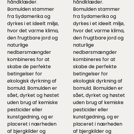
håndklæder.
håndklæder.
Bomulden stammer
Bomulden stammer
fra Sydamerika og
fra Sydamerika og
dyrkes i et ideelt miljø,
dyrkes i et ideelt miljø,
hvor det varme klima,
hvor det varme klima,
den frugtbare jord og
den frugtbare jord og
naturlige
naturlige
nedbørsmængder
nedbørsmængder
kombineres for at
kombineres for at
skabe de perfekte
skabe de perfekte
betingelser for
betingelser for
økologisk dyrkning af
økologisk dyrkning af
bomuld. Bomulden er
bomuld. Bomulden er
sået, dyrket og høstet
sået, dyrket og høstet
uden brug af kemiske
uden brug af kemiske
pesticider eller
pesticider eller
kunstgødning, og er
kunstgødning, og er
placeret i nærheden
placeret i nærheden
af bjergkilder og
af bjergkilder og