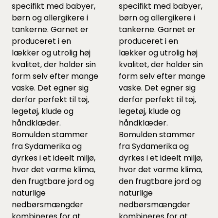
specifikt med babyer,
specifikt med babyer,
børn og allergikere i
børn og allergikere i
tankerne. Garnet er
tankerne. Garnet er
produceret i en
produceret i en
lækker og utrolig høj
lækker og utrolig høj
kvalitet, der holder sin
kvalitet, der holder sin
form selv efter mange
form selv efter mange
vaske. Det egner sig
vaske. Det egner sig
derfor perfekt til tøj,
derfor perfekt til tøj,
legetøj, klude og
legetøj, klude og
håndklæder.
håndklæder.
Bomulden stammer
Bomulden stammer
fra Sydamerika og
fra Sydamerika og
dyrkes i et ideelt miljø,
dyrkes i et ideelt miljø,
hvor det varme klima,
hvor det varme klima,
den frugtbare jord og
den frugtbare jord og
naturlige
naturlige
nedbørsmængder
nedbørsmængder
kombineres for at
kombineres for at