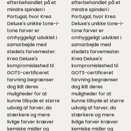
efterbehandlet på et
efterbehandlet på et
mindre spinderi i
mindre spinderi i
Portugal, hvor Krea
Portugal, hvor Krea
Deluxe's unikke tone-i-
Deluxe's unikke tone-i-
tone farver er
tone farver er
omhyggeligt udviklet i
omhyggeligt udviklet i
samarbejde med
samarbejde med
stedets farvemester.
stedets farvemester.
Krea Deluxe's
Krea Deluxe's
kompromisløshed til
kompromisløshed til
GOTS-certificeret
GOTS-certificeret
farvning begrænser
farvning begrænser
dog lidt deres
dog lidt deres
muligheder for at
muligheder for at
kunne tilbyde et større
kunne tilbyde et større
udvalg af farver, da
udvalg af farver, da
stærkere og mere
stærkere og mere
livlige farver kræver
livlige farver kræver
kemiske midler og
kemiske midler og