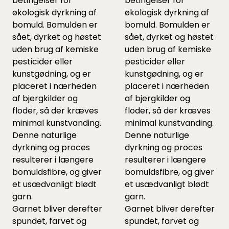
betingelser for
betingelser for
økologisk dyrkning af
økologisk dyrkning af
bomuld. Bomulden er
bomuld. Bomulden er
sået, dyrket og høstet
sået, dyrket og høstet
uden brug af kemiske
uden brug af kemiske
pesticider eller
pesticider eller
kunstgødning, og er
kunstgødning, og er
placeret i nærheden
placeret i nærheden
af bjergkilder og
af bjergkilder og
floder, så der kræves
floder, så der kræves
minimal kunstvanding.
minimal kunstvanding.
Denne naturlige
Denne naturlige
dyrkning og proces
dyrkning og proces
resulterer i længere
resulterer i længere
bomuldsfibre, og giver
bomuldsfibre, og giver
et usædvanligt blødt
et usædvanligt blødt
garn.
garn.
Garnet bliver derefter
Garnet bliver derefter
spundet, farvet og
spundet, farvet og