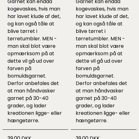
Garnet kan endda
Garnet kan endda
kogevaskes, hvis man
kogevaskes, hvis man
har lavet klude af det,
har lavet klude af det,
og kan også tåle at
og kan også tåle at
blive tørret i
blive tørret i
tørretumbler. MEN -
tørretumbler. MEN -
man skal blot være
man skal blot være
opmærksom på at
opmærksom på at
dette vil gå ud over
dette vil gå ud over
farven på
farven på
bomuldsgarnet.
bomuldsgarnet.
Derfor anbefales det
Derfor anbefales det
at man håndvasker
at man håndvasker
garnet på 30-40
garnet på 30-40
grader, og lader
grader, og lader
kreationen ligge- eller
kreationen ligge- eller
hængetørre.
hængetørre.
39,00 DKK
39,00 DKK