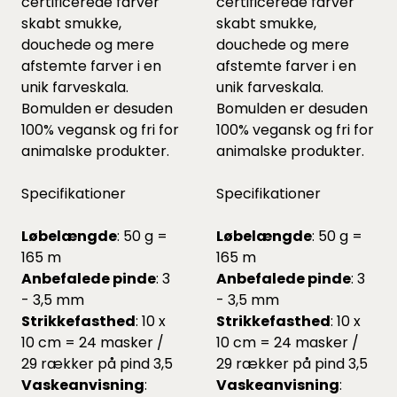
certificerede farver
certificerede farver
skabt smukke,
skabt smukke,
douchede og mere
douchede og mere
afstemte farver i en
afstemte farver i en
unik farveskala.
unik farveskala.
Bomulden er desuden
Bomulden er desuden
100% vegansk og fri for
100% vegansk og fri for
animalske produkter.
animalske produkter.
Specifikationer
Specifikationer
Løbelængde
: 50 g =
Løbelængde
: 50 g =
165 m
165 m
Anbefalede pinde
: 3
Anbefalede pinde
: 3
- 3,5 mm
- 3,5 mm
Strikkefasthed
: 10 x
Strikkefasthed
: 10 x
10 cm = 24 masker /
10 cm = 24 masker /
29 rækker på pind 3,5
29 rækker på pind 3,5
Vaskeanvisning
:
Vaskeanvisning
: