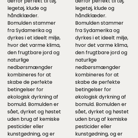
derfor perfekt til tøj,
derfor perfekt til tøj,
legetøj, klude og
legetøj, klude og
håndklæder.
håndklæder.
Bomulden stammer
Bomulden stammer
fra Sydamerika og
fra Sydamerika og
dyrkes i et ideelt miljø,
dyrkes i et ideelt miljø,
hvor det varme klima,
hvor det varme klima,
den frugtbare jord og
den frugtbare jord og
naturlige
naturlige
nedbørsmængder
nedbørsmængder
kombineres for at
kombineres for at
skabe de perfekte
skabe de perfekte
betingelser for
betingelser for
økologisk dyrkning af
økologisk dyrkning af
bomuld. Bomulden er
bomuld. Bomulden er
sået, dyrket og høstet
sået, dyrket og høstet
uden brug af kemiske
uden brug af kemiske
pesticider eller
pesticider eller
kunstgødning, og er
kunstgødning, og er