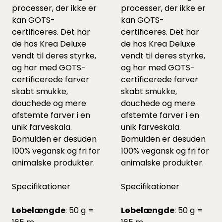
processer, der ikke er
processer, der ikke er
kan GOTS-
kan GOTS-
certificeres. Det har
certificeres. Det har
de hos Krea Deluxe
de hos Krea Deluxe
vendt til deres styrke,
vendt til deres styrke,
og har med GOTS-
og har med GOTS-
certificerede farver
certificerede farver
skabt smukke,
skabt smukke,
douchede og mere
douchede og mere
afstemte farver i en
afstemte farver i en
unik farveskala.
unik farveskala.
Bomulden er desuden
Bomulden er desuden
100% vegansk og fri for
100% vegansk og fri for
animalske produkter.
animalske produkter.
Specifikationer
Specifikationer
Løbelængde
: 50 g =
Løbelængde
: 50 g =