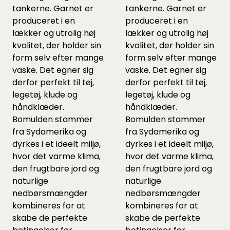
tankerne. Garnet er
tankerne. Garnet er
produceret i en
produceret i en
lækker og utrolig høj
lækker og utrolig høj
kvalitet, der holder sin
kvalitet, der holder sin
form selv efter mange
form selv efter mange
vaske. Det egner sig
vaske. Det egner sig
derfor perfekt til tøj,
derfor perfekt til tøj,
legetøj, klude og
legetøj, klude og
håndklæder.
håndklæder.
Bomulden stammer
Bomulden stammer
fra Sydamerika og
fra Sydamerika og
dyrkes i et ideelt miljø,
dyrkes i et ideelt miljø,
hvor det varme klima,
hvor det varme klima,
den frugtbare jord og
den frugtbare jord og
naturlige
naturlige
nedbørsmængder
nedbørsmængder
kombineres for at
kombineres for at
skabe de perfekte
skabe de perfekte