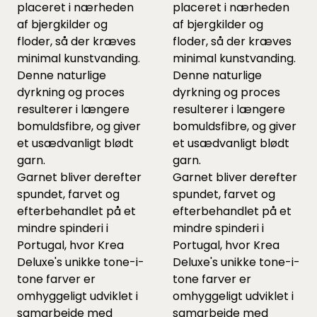
placeret i nærheden
placeret i nærheden
af bjergkilder og
af bjergkilder og
floder, så der kræves
floder, så der kræves
minimal kunstvanding.
minimal kunstvanding.
Denne naturlige
Denne naturlige
dyrkning og proces
dyrkning og proces
resulterer i længere
resulterer i længere
bomuldsfibre, og giver
bomuldsfibre, og giver
et usædvanligt blødt
et usædvanligt blødt
garn.
garn.
Garnet bliver derefter
Garnet bliver derefter
spundet, farvet og
spundet, farvet og
efterbehandlet på et
efterbehandlet på et
mindre spinderi i
mindre spinderi i
Portugal, hvor Krea
Portugal, hvor Krea
Deluxe's unikke tone-i-
Deluxe's unikke tone-i-
tone farver er
tone farver er
omhyggeligt udviklet i
omhyggeligt udviklet i
samarbejde med
samarbejde med