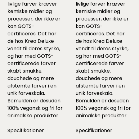
livlige farver kræver
livlige farver kræver
kemiske midler og
kemiske midler og
processer, der ikke er
processer, der ikke er
kan GOTS-
kan GOTS-
certificeres. Det har
certificeres. Det har
de hos Krea Deluxe
de hos Krea Deluxe
vendt til deres styrke,
vendt til deres styrke,
og har med GOTS-
og har med GOTS-
certificerede farver
certificerede farver
skabt smukke,
skabt smukke,
douchede og mere
douchede og mere
afstemte farver i en
afstemte farver i en
unik farveskala.
unik farveskala.
Bomulden er desuden
Bomulden er desuden
100% vegansk og fri for
100% vegansk og fri for
animalske produkter.
animalske produkter.
Specifikationer
Specifikationer