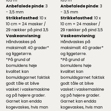
165 m
165 m
Anbefalede pinde
: 3
Anbefalede pinde
: 3
- 3,5 mm
- 3,5 mm
Strikkefasthed
: 10 x
Strikkefasthed
: 10 x
10 cm = 24 masker /
10 cm = 24 masker /
29 rækker på pind 3,5
29 rækker på pind 3,5
Vaskeanvisning
:
Vaskeanvisning
:
Håndvaskes på
Håndvaskes på
maksimalt 40 grader*
maksimalt 40 grader*
og liggetørre.
og liggetørre.
*På grund af
*På grund af
bomuldens høje
bomuldens høje
kvalitet kan
kvalitet kan
bomuldsgarnet faktisk
bomuldsgarnet faktisk
godt tåle at blive
godt tåle at blive
vasket i vaskemaskine
vasket i vaskemaskine
og på højere grader.
og på højere grader.
Garnet kan endda
Garnet kan endda
kogevaskes, hvis man
kogevaskes, hvis man