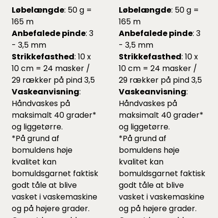
Løbelængde
: 50 g =
Løbelængde
: 50 g =
165 m
165 m
Anbefalede pinde
: 3
Anbefalede pinde
: 3
- 3,5 mm
- 3,5 mm
Strikkefasthed
: 10 x
Strikkefasthed
: 10 x
10 cm = 24 masker /
10 cm = 24 masker /
29 rækker på pind 3,5
29 rækker på pind 3,5
Vaskeanvisning
:
Vaskeanvisning
:
Håndvaskes på
Håndvaskes på
maksimalt 40 grader*
maksimalt 40 grader*
og liggetørre.
og liggetørre.
*På grund af
*På grund af
bomuldens høje
bomuldens høje
kvalitet kan
kvalitet kan
bomuldsgarnet faktisk
bomuldsgarnet faktisk
godt tåle at blive
godt tåle at blive
vasket i vaskemaskine
vasket i vaskemaskine
og på højere grader.
og på højere grader.