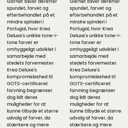
Garnet bliver derefter
Garnet bliver derefter
spundet, farvet og
spundet, farvet og
efterbehandlet på et
efterbehandlet på et
mindre spinderi i
mindre spinderi i
Portugal, hvor Krea
Portugal, hvor Krea
Deluxe's unikke tone-i-
Deluxe's unikke tone-i-
tone farver er
tone farver er
omhyggeligt udviklet i
omhyggeligt udviklet i
samarbejde med
samarbejde med
stedets farvemester.
stedets farvemester.
Krea Deluxe's
Krea Deluxe's
kompromisløshed til
kompromisløshed til
GOTS-certificeret
GOTS-certificeret
farvning begrænser
farvning begrænser
dog lidt deres
dog lidt deres
muligheder for at
muligheder for at
kunne tilbyde et større
kunne tilbyde et større
udvalg af farver, da
udvalg af farver, da
stærkere og mere
stærkere og mere