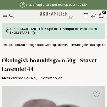
Gratis fragt til GLS pakkeshop over 499 DKK
0
3.. 2.. 1.. SKOLESTART! Få 15% på alt til madpakken med koden
SKOLESTART
Forside
Produktkatalog
Krea
Garn og tilbehør
Bomuldsgarn
økologisk b
Økologisk bomuldsgarn 50g - Støvet
Lavendel 44
Mærke:
Krea Deluxe
Sammenlign