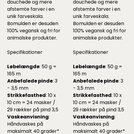
douchede og mere
douchede og mere
afstemte farver i en
afstemte farver i en
unik farveskala.
unik farveskala.
Bomulden er desuden
Bomulden er desuden
100% vegansk og fri for
100% vegansk og fri for
animalske produkter.
animalske produkter.
Specifikationer
Specifikationer
Løbelængde
: 50 g =
Løbelængde
: 50 g =
165 m
165 m
Anbefalede pinde
: 3
Anbefalede pinde
: 3
- 3,5 mm
- 3,5 mm
Strikkefasthed
: 10 x
Strikkefasthed
: 10 x
10 cm = 24 masker /
10 cm = 24 masker /
29 rækker på pind 3,5
29 rækker på pind 3,5
Vaskeanvisning
:
Vaskeanvisning
:
Håndvaskes på
Håndvaskes på
maksimalt 40 grader*
maksimalt 40 grader*