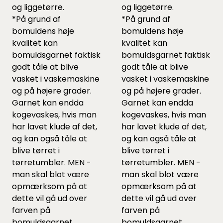
og liggetørre.
og liggetørre.
*På grund af
*På grund af
bomuldens høje
bomuldens høje
kvalitet kan
kvalitet kan
bomuldsgarnet faktisk
bomuldsgarnet faktisk
godt tåle at blive
godt tåle at blive
vasket i vaskemaskine
vasket i vaskemaskine
og på højere grader.
og på højere grader.
Garnet kan endda
Garnet kan endda
kogevaskes, hvis man
kogevaskes, hvis man
har lavet klude af det,
har lavet klude af det,
og kan også tåle at
og kan også tåle at
blive tørret i
blive tørret i
tørretumbler. MEN -
tørretumbler. MEN -
man skal blot være
man skal blot være
opmærksom på at
opmærksom på at
dette vil gå ud over
dette vil gå ud over
farven på
farven på
bomuldsgarnet.
bomuldsgarnet.