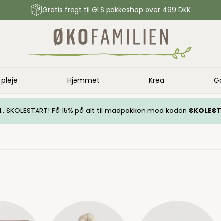
Gratis fragt til GLS pakkeshop over 499 DKK
 pleje
Hjemmet
Krea
G
.. 1.. SKOLESTART! Få 15% på alt til madpakken med koden
SKOLES