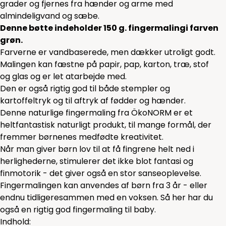
grader og fjernes fra hænder og arme med
almindeligvand og sæbe.
Denne bøtte indeholder 150 g. fingermalingi farven
grøn.
Farverne er vandbaserede, men dækker utroligt godt.
Malingen kan fæstne på papir, pap, karton, træ, stof
og glas og er let atarbejde med.
Den er også rigtig god til både stempler og
kartoffeltryk og til aftryk af fødder og hænder.
Denne naturlige fingermaling fra ÖkoNORM er et
heltfantastisk naturligt produkt, til mange formål, der
fremmer børnenes medfødte kreativitet.
Når man giver børn lov til at få fingrene helt ned i
herlighederne, stimulerer det ikke blot fantasi og
finmotorik - det giver også en stor sanseoplevelse.
Fingermalingen kan anvendes af børn fra 3 år - eller
endnu tidligeresammen med en voksen. Så her har du
også en rigtig god fingermaling til baby.
Indhold: