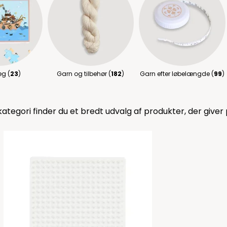
eg (
23
)
Garn og tilbehør (
182
)
Garn efter løbelængde (
99
)
tegori finder du et bredt udvalg af produkter, der giver p