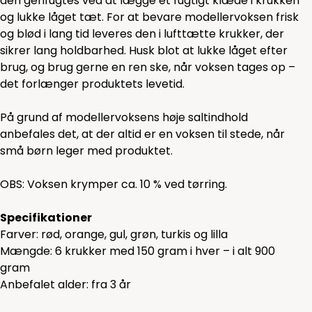
den genfugtes ved at lægge et fugtigt klæde i krukken
og lukke låget tæt. For at bevare modellervoksen frisk
og blød i lang tid leveres den i lufttætte krukker, der
sikrer lang holdbarhed. Husk blot at lukke låget efter
brug, og brug gerne en ren ske, når voksen tages op –
det forlænger produktets levetid.
På grund af modellervoksens høje saltindhold
anbefales det, at der altid er en voksen til stede, når
små børn leger med produktet.
OBS: Voksen krymper ca. 10 % ved tørring.
Specifikationer
Farver: rød, orange, gul, grøn, turkis og lilla
Mængde: 6 krukker med 150 gram i hver – i alt 900
gram
Anbefalet alder: fra 3 år