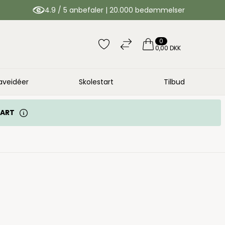
4.9 / 5 anbefaler | 20.000 bedømmelser
0
0,00 DKK
aveidéer
Skolestart
Tilbud
TART