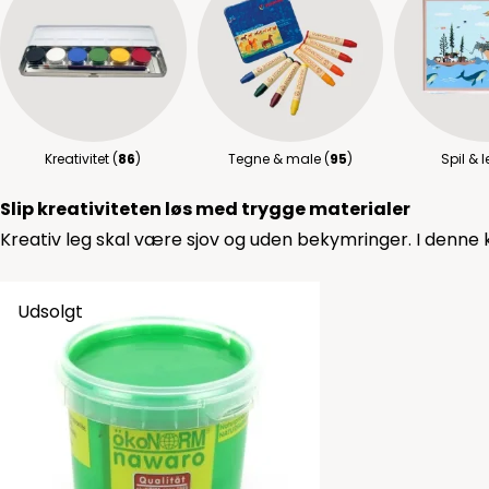
Kreativitet (
86
)
Tegne & male (
95
)
Spil & l
Slip kreativiteten løs med trygge materialer
Kreativ leg skal være sjov og uden bekymringer. I denne ka
Udsolgt